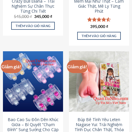
Crazy Bull Eliana – Trải
Mềm Mại Như Thật – Cảm
Nghiệm Sự Chân Thực
Giác Thật, Mê Ly Từng
Từng Chi Tiết
Phút
Giá
Giá
545,000
₫
345,000
₫
gốc
hiện
là:
tại
THÊM VÀO GIỎ HÀNG
Được xếp
395,000
₫
545,000 ₫.
là:
hạng
4.53
345,000 ₫.
5 sao
THÊM VÀO GIỎ HÀNG
Giảm giá!
Giảm giá!
Bao Cao Su Đôn Dên Khúc
Búp Bê Tình Yêu Leten
Giữa – Bí Quyết “Chạm
Nagase Yui: Trải Nghiệm
Đỉnh” Sung Sướng Cho Cặp
Tình Dục Chân Thật, Thỏa