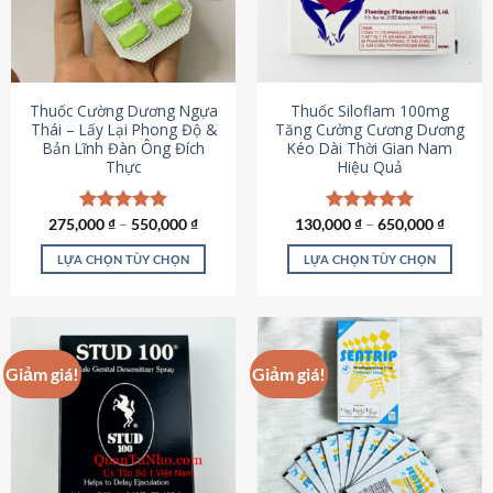
tùy
tùy
chọn
chọn
có
có
thể
thể
được
được
Thuốc Cường Dương Ngựa
Thuốc Siloflam 100mg
chọn
chọn
Thái – Lấy Lại Phong Độ &
Tăng Cường Cương Dương
Bản Lĩnh Đàn Ông Đích
Kéo Dài Thời Gian Nam
trên
trên
Thực
Hiệu Quả
trang
trang
sản
sản
phẩm
phẩm
275,000
Được xếp
₫
–
550,000
₫
130,000
Được xếp
₫
–
650,000
₫
hạng
4.87
hạng
5.00
5 sao
5 sao
LỰA CHỌN TÙY CHỌN
LỰA CHỌN TÙY CHỌN
Sản
Sản
phẩm
phẩm
này
này
có
có
Giảm giá!
Giảm giá!
nhiều
nhiều
biến
biến
thể.
thể.
Các
Các
tùy
tùy
chọn
chọn