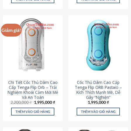
430,000 ₫.
là:
650,000 ₫.
là:
195,000 ₫.
295,000
Giảm giá!
Chi Tiết Cốc Thủ Dâm Cao
Cốc Thủ Dâm Cao Cấp
Cấp Tenga Flip Orb – Trải
Tenga Flip ORB Pastaio –
Nghiệm Khoái Cảm Mới Mẻ
Kích Thích Mạnh Mẽ, Dễ
Và An Toàn
Gây “Nghiện”
Giá
Giá
2,200,000
₫
1,995,000
₫
1,995,000
₫
gốc
hiện
là:
tại
THÊM VÀO GIỎ HÀNG
THÊM VÀO GIỎ HÀNG
2,200,000 ₫.
là:
1,995,000 ₫.