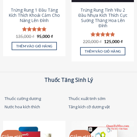
thể
được
Trứng Rung 1 Đầu Tăng
Trứng Rung Tình Yêu 2
chọn
Kích Thích Khoái Cảm Cho
Đầu Nhựa Kích Thích Cực
Nàng Lên Đỉnh
Sướng Thăng Hoa Lên
trên
Đỉnh
trang
sản
Giá
Giá
135,000
Được xếp
₫
95,000
₫
phẩm
gốc
hiện
hạng
4.87
Giá
Giá
220,000
Được xếp
₫
125,000
₫
là:
tại
gốc
hiện
5 sao
THÊM VÀO GIỎ HÀNG
hạng
4.79
135,000 ₫.
là:
là:
tại
5 sao
THÊM VÀO GIỎ HÀNG
95,000 ₫.
220,000 ₫.
là:
125,000
Thuốc Tăng Sinh Lý
Thuốc cường dương
Thuốc xuất tinh sớm
Nước hoa kích thích
Tăng kích cỡ dương vật
Giảm giá!
Giảm giá!