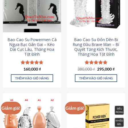
thể.
Các
tùy
chọn
có
thể
được
Bao Cao Su Powermen Cá
Bao Cao Su Đôn Dên Bi
chọn
Ngựa Bạc Gân Gai – Kéo
Rung Đầu Brave Man – Bí
Dài Cực Lâu, Thăng Hoa
Quyết Tăng Kích Thước,
trên
Tột Đỉnh
Thăng Hoa Tột Đỉnh
trang
sản
phẩm
Giá
Giá
Được xếp
160,000
₫
380,000
Được xếp
₫
295,000
₫
gốc
hiện
hạng
4.73
hạng
5.00
là:
tại
5 sao
5 sao
THÊM VÀO GIỎ HÀNG
THÊM VÀO GIỎ HÀNG
380,000 ₫.
là:
295,000
Giảm giá!
Giảm giá!