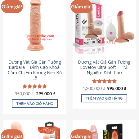
Giảm giá!
Giảm giá!
Dương Vật Giả Gắn Tường
Dương Vật Giả Gắn Tường
Barbara – Đỉnh Cao Khoái
Lovetoy Ultra Soft – Trải
Cảm Chị Em Không Nên Bỏ
Nghiệm Đỉnh Cao
Lỡ
Giá
Giá
1,200,000
Được xếp
₫
995,000
₫
gốc
hiện
Giá
Giá
hạng
4.82
350,000
Được xếp
₫
295,000
₫
là:
tại
gốc
hiện
5 sao
THÊM VÀO GIỎ HÀNG
hạng
4.79
1,200,000 ₫.
là:
là:
tại
5 sao
THÊM VÀO GIỎ HÀNG
995,00
350,000 ₫.
là:
295,000 ₫.
Giảm giá!
Giảm giá!