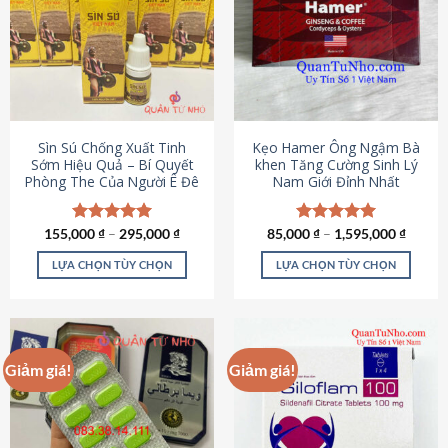
thể.
Các
tùy
chọn
có
thể
được
Sìn Sú Chống Xuất Tinh
Kẹo Hamer Ông Ngậm Bà
chọn
Sớm Hiệu Quả – Bí Quyết
khen Tăng Cường Sinh Lý
Phòng The Của Người Ê Đê
Nam Giới Đỉnh Nhất
trên
trang
sản
155,000
Được xếp
₫
–
295,000
₫
85,000
Được xếp
₫
–
1,595,000
₫
phẩm
hạng
4.95
hạng
5.00
5 sao
5 sao
LỰA CHỌN TÙY CHỌN
LỰA CHỌN TÙY CHỌN
Sản
Sản
phẩm
phẩm
này
này
có
có
Giảm giá!
Giảm giá!
nhiều
nhiều
biến
biến
thể.
thể.
Các
Các