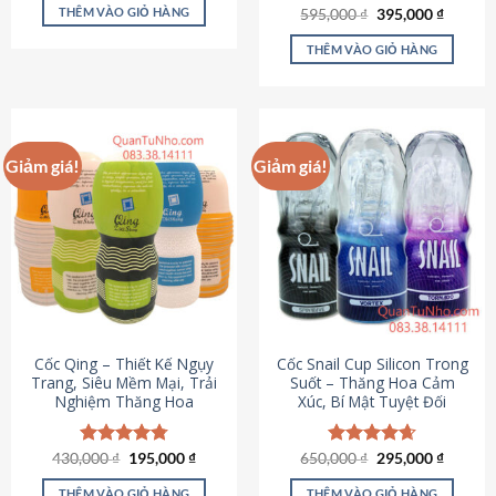
sản
là:
tại
THÊM VÀO GIỎ HÀNG
Giá
Giá
595,000
Được xếp
₫
395,000
₫
895,000 ₫.
là:
phẩm
gốc
hiện
hạng
4.64
695,000 ₫.
là:
tại
5 sao
THÊM VÀO GIỎ HÀNG
595,000 ₫.
là:
395,000
Giảm giá!
Giảm giá!
Cốc Qing – Thiết Kế Ngụy
Cốc Snail Cup Silicon Trong
Trang, Siêu Mềm Mại, Trải
Suốt – Thăng Hoa Cảm
Nghiệm Thăng Hoa
Xúc, Bí Mật Tuyệt Đối
Giá
Giá
Giá
Giá
430,000
Được xếp
₫
195,000
₫
650,000
Được xếp
₫
295,000
₫
gốc
hiện
gốc
hiện
hạng
4.78
hạng
4.69
là:
tại
là:
tại
5 sao
5 sao
THÊM VÀO GIỎ HÀNG
THÊM VÀO GIỎ HÀNG