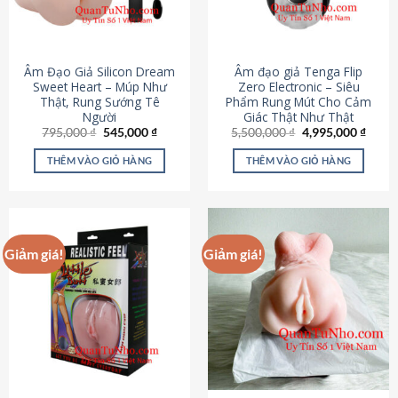
Âm Đạo Giả Silicon Dream
Âm đạo giả Tenga Flip
Sweet Heart – Múp Như
Zero Electronic – Siêu
Thật, Rung Sướng Tê
Phẩm Rung Mút Cho Cảm
Người
Giác Thật Như Thật
Giá
Giá
Giá
Giá
795,000
₫
545,000
₫
5,500,000
₫
4,995,000
₫
gốc
hiện
gốc
hiện
là:
tại
là:
tại
THÊM VÀO GIỎ HÀNG
THÊM VÀO GIỎ HÀNG
795,000 ₫.
là:
5,500,000 ₫.
là:
545,000 ₫.
4,995
Giảm giá!
Giảm giá!