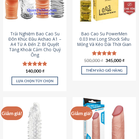
Trải Nghiệm Bao Cao Su
Bao Cao Su PowerMen
Đôn Khúc Đầu Aichao A1 –
0.03 Invi Long Shock Siêu
A4 Từ A Đến Z: Bí Quyết
Mỏng Và Kéo Dài Thời Gian
Tăng Khoái Cảm Cho Quý
Ông
Giá
Giá
500,000
Được xếp
₫
345,000
₫
gốc
hiện
hạng
4.85
là:
tại
5 sao
THÊM VÀO GIỎ HÀNG
Được xếp
140,000
₫
500,000 ₫.
là:
hạng
4.88
345,000
5 sao
LỰA CHỌN TÙY CHỌN
Sản
phẩm
này
có
Giảm giá!
Giảm giá!
nhiều
biến
thể.
Các