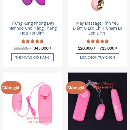
Trứng Rung Không Dây
Máy Massage Tình Yêu
Mannuo Cho Nàng Thăng
Điểm G Lilo Chỉ 1 Chạm Là
Hoa Tột Đỉnh
Lên Đỉnh
Giá
Giá
550,000
Được xếp
₫
345,000
₫
120,000
Được xếp
₫
–
715,000
₫
gốc
hiện
hạng
4.81
hạng
4.85
là:
tại
5 sao
5 sao
THÊM VÀO GIỎ HÀNG
LỰA CHỌN TÙY CHỌN
550,000 ₫.
là:
345,000 ₫.
Sản
phẩm
này
có
Giảm giá!
Giảm giá!
nhiều
biến
thể.
Các
tùy
chọn
có