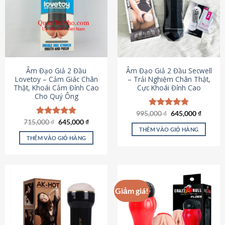
Âm Đạo Giả 2 Đầu
Âm Đạo Giả 2 Đầu Secwell
Lovetoy – Cảm Giác Chân
– Trải Nghiệm Chân Thật,
Thật, Khoái Cảm Đỉnh Cao
Cực Khoái Đỉnh Cao
Cho Quý Ông
Giá
Giá
995,000
Được xếp
₫
645,000
₫
gốc
hiện
Giá
Giá
hạng
4.88
715,000
Được xếp
₫
645,000
₫
là:
tại
gốc
hiện
5 sao
THÊM VÀO GIỎ HÀNG
hạng
4.79
995,000 ₫.
là:
là:
tại
5 sao
THÊM VÀO GIỎ HÀNG
645,000
715,000 ₫.
là:
645,000 ₫.
Giảm giá!