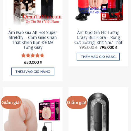
Âm Đạo Giả AK Hot Super
Âm Đạo Giả Hít Tường
Stretchy – Cảm Giác Chân
Crazy Bull Flora – Rung
Thật Khiến Bạn Đê Mê
Cực Sướng, Khít Như Thật
Từng Giây
Giá
Giá
995,000
₫
795,000
₫
gốc
hiện
là:
tại
THÊM VÀO GIỎ HÀNG
995,000 ₫.
là:
Được xếp
650,000
₫
795,000
hạng
4.75
5 sao
THÊM VÀO GIỎ HÀNG
Giảm giá!
Giảm giá!