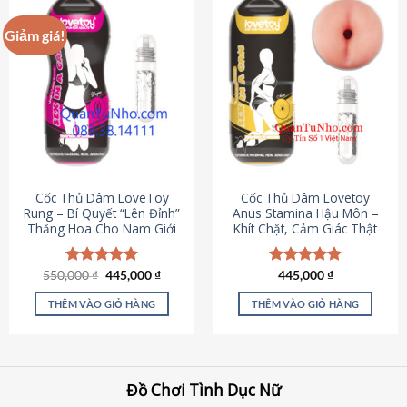
Giảm giá!
Cốc Thủ Dâm LoveToy
Cốc Thủ Dâm Lovetoy
Rung – Bí Quyết “Lên Đỉnh”
Anus Stamina Hậu Môn –
Thăng Hoa Cho Nam Giới
Khít Chặt, Cảm Giác Thật
Giá
Giá
550,000
Được xếp
₫
445,000
₫
Được xếp
445,000
₫
gốc
hiện
hạng
5.00
hạng
4.84
là:
tại
5 sao
5 sao
THÊM VÀO GIỎ HÀNG
THÊM VÀO GIỎ HÀNG
550,000 ₫.
là:
445,000 ₫.
Đồ Chơi Tình Dục Nữ