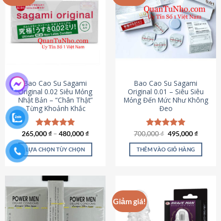
chọn
trên
trang
sản
phẩm
Bao Cao Su Sagami
Bao Cao Su Sagami
Original 0.02 Siêu Mỏng
Original 0.01 – Siêu Siêu
Nhật Bản – “Chân Thật”
Mỏng Đến Mức Như Không
Từng Khoảnh Khắc
Đeo
Giá
Giá
265,000
Được xếp
₫
–
480,000
₫
700,000
Được xếp
₫
495,000
₫
gốc
hiện
hạng
4.87
hạng
4.83
là:
tại
5 sao
5 sao
LỰA CHỌN TÙY CHỌN
THÊM VÀO GIỎ HÀNG
700,000 ₫.
là:
495,000
Sản
phẩm
này
có
Giảm giá!
nhiều
biến