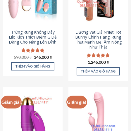
Trứng Rung Không Dây
Dương Vật Giả Nhiệt Hot
Lilo Kích Thích Điểm G Dễ
Bunny Chính Hãng: Rung
Dàng Cho Nàng Lên Đỉnh
Thụt Mạnh Mẽ, Ấm Nóng
Như Thật
Giá
Giá
590,000
Được xếp
₫
345,000
₫
gốc
hiện
hạng
4.79
Được xếp
1,245,000
₫
là:
tại
5 sao
THÊM VÀO GIỎ HÀNG
hạng
4.73
590,000 ₫.
là:
5 sao
THÊM VÀO GIỎ HÀNG
345,000 ₫.
Giảm giá!
Giảm giá!