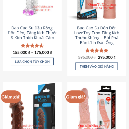
tùy
chọn
có
thể
được
Bao Cao Su Đầu Rồng:
Bao Cao Su Đôn Dên
chọn
Đôn Dên, Tăng Kích Thước
LoveToy Trơn Tăng Kích
& Kích Thích Khoái Cảm
Thước Khủng – Bứt Phá
trên
Bản Lĩnh Đàn Ông
trang
sản
155,000
Được xếp
₫
–
175,000
₫
phẩm
hạng
4.69
Giá
Giá
395,000
Được xếp
₫
295,000
₫
gốc
hiện
5 sao
LỰA CHỌN TÙY CHỌN
hạng
4.82
là:
tại
5 sao
THÊM VÀO GIỎ HÀNG
Sản
395,000 ₫.
là:
295,000
phẩm
này
có
nhiều
Giảm giá!
Giảm giá!
biến
thể.
Các
tùy
chọn
có