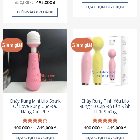
Giá
Giá
hạng
4.80
650,000
Được xếp
₫
495,000
₫
gốc
hiện
5 sao
LỰA CHỌN TÙY CHỌN
hạng
4.72
là:
tại
5 sao
THÊM VÀO GIỎ HÀNG
Sản
650,000 ₫.
là:
495,000 ₫.
phẩm
này
có
nhiều
Giảm giá!
Giảm giá!
biến
thể.
Các
tùy
chọn
có
thể
được
chọn
Chày Rung Mini Lilo Spark
Chày Rung Tình Yêu Lilo
Of Love Rung Cực Đã,
Rung 10 Cấp Độ Lên Đỉnh
trên
Nàng Cực Phê
Thật Sướng
trang
sản
phẩm
100,000
Được xếp
₫
–
315,000
₫
100,000
Được xếp
₫
–
415,000
₫
hạng
4.33
hạng
4.94
5 sao
5 sao
LỰA CHỌN TÙY CHỌN
LỰA CHỌN TÙY CHỌN