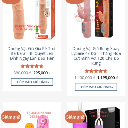
Dương Vật Giả Giá Rẻ Trơn
Dương Vật Giả Rung Xoay
Barbara – Bí Quyết Lên
Lybaile 48 Độ – Thăng Hoa
Đỉnh Ngay Lần Đầu Tiên
Cực Đỉnh Với 120 Chế Độ
Rung
Giá
Giá
390,000
Được xếp
₫
295,000
₫
gốc
hiện
hạng
4.90
Giá
Giá
1,400,000
Được xếp
₫
1,195,000
₫
là:
tại
gốc
hiện
5 sao
THÊM VÀO GIỎ HÀNG
hạng
4.62
390,000 ₫.
là:
là:
tại
5 sao
THÊM VÀO GIỎ HÀNG
295,000 ₫.
1,400,000 ₫.
là:
1,195
Giảm giá!
Giảm giá!