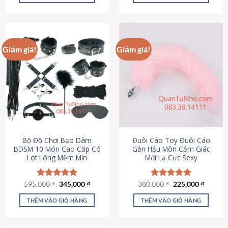
Sản
Sản
phẩm
phẩm
này
này
có
có
Giảm giá!
Giảm giá!
nhiều
nhiều
biến
biến
thể.
thể.
Các
Các
tùy
tùy
chọn
chọn
có
có
thể
thể
được
được
Bộ Đồ Chơi Bạo Dâm
Đuôi Cáo Toy Đuôi Cáo
chọn
chọn
BDSM 10 Món Cao Cấp Có
Gắn Hậu Môn Cảm Giác
Lót Lông Mềm Mịn
Mới Lạ Cực Sexy
trên
trên
trang
trang
sản
sản
Giá
Giá
Giá
Giá
595,000
Được xếp
₫
345,000
₫
380,000
Được xếp
₫
225,000
₫
phẩm
phẩm
gốc
hiện
gốc
hiện
hạng
4.88
hạng
4.88
là:
tại
là:
tại
5 sao
5 sao
THÊM VÀO GIỎ HÀNG
THÊM VÀO GIỎ HÀNG
595,000 ₫.
là:
380,000 ₫.
là:
345,000 ₫.
225,000