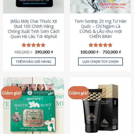
có
có
thể
thể
được
được
(Mẫu Mới) Chai Thuốc Xịt
Tem Sentrip 20 mg Từ Hàn
chọn
chọn
Stud 100 Chính Hãng
Quốc – Chỉ Ngậm Là
Chống Xuất Tinh Sớm Cách
CỨNG & LÂU như một
trên
trên
Quan Hệ Lâu Tới 40phút
CHIẾN BINH
trang
trang
sản
sản
phẩm
phẩm
Giá
Giá
480,000
Được xếp
₫
390,000
₫
100,000
Được xếp
₫
–
750,000
₫
gốc
hiện
hạng
5.00
hạng
5.00
là:
tại
5 sao
5 sao
THÊM VÀO GIỎ HÀNG
LỰA CHỌN TÙY CHỌN
480,000 ₫.
là:
390,000 ₫.
Sản
phẩm
này
có
Giảm giá!
Giảm giá!
nhiều
biến
thể.
Các
tùy
chọn
có