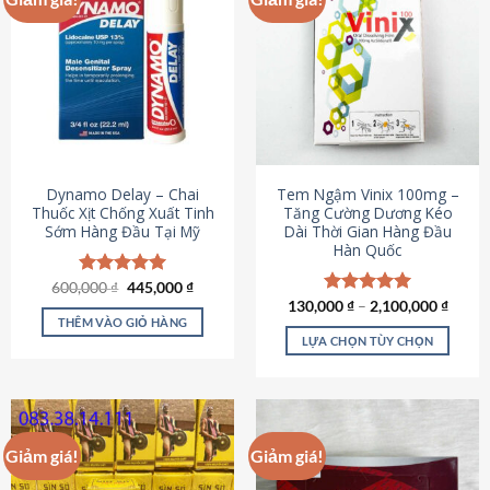
Dynamo Delay – Chai
Tem Ngậm Vinix 100mg –
Thuốc Xịt Chống Xuất Tinh
Tăng Cường Dương Kéo
Sớm Hàng Đầu Tại Mỹ
Dài Thời Gian Hàng Đầu
Hàn Quốc
Giá
Giá
600,000
Được xếp
₫
445,000
₫
gốc
hiện
hạng
5.00
130,000
Được xếp
₫
–
2,100,000
₫
là:
tại
5 sao
THÊM VÀO GIỎ HÀNG
hạng
5.00
600,000 ₫.
là:
5 sao
LỰA CHỌN TÙY CHỌN
445,000 ₫.
Sản
phẩm
này
có
Giảm giá!
Giảm giá!
nhiều
biến