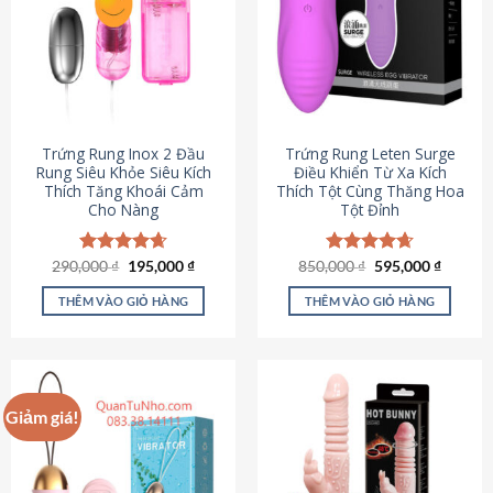
Trứng Rung Inox 2 Đầu
Trứng Rung Leten Surge
Rung Siêu Khỏe Siêu Kích
Điều Khiển Từ Xa Kích
Thích Tăng Khoái Cảm
Thích Tột Cùng Thăng Hoa
Cho Nàng
Tột Đỉnh
Giá
Giá
Giá
Giá
290,000
Được xếp
₫
195,000
₫
850,000
Được xếp
₫
595,000
₫
gốc
hiện
gốc
hiện
hạng
4.64
hạng
4.69
là:
tại
là:
tại
5 sao
5 sao
THÊM VÀO GIỎ HÀNG
THÊM VÀO GIỎ HÀNG
290,000 ₫.
là:
850,000 ₫.
là:
195,000 ₫.
595,000
Giảm giá!