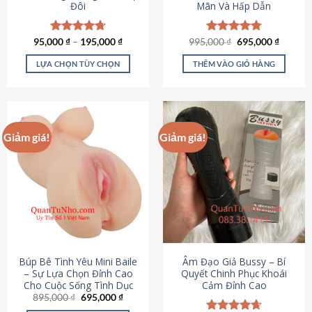
Đôi
Mãn Và Hấp Dẫn
Giá
Giá
95,000
Được xếp
₫
–
195,000
₫
995,000
Được xếp
₫
695,000
₫
gốc
hiện
hạng
4.70
hạng
4.80
là:
tại
5 sao
5 sao
LỰA CHỌN TÙY CHỌN
THÊM VÀO GIỎ HÀNG
995,000 ₫.
là:
695,000
Sản
phẩm
này
có
Giảm giá!
Giảm giá!
nhiều
biến
thể.
Các
tùy
chọn
có
thể
được
Búp Bê Tình Yêu Mini Baile
Âm Đạo Giả Bussy – Bí
chọn
– Sự Lựa Chọn Đỉnh Cao
Quyết Chinh Phục Khoái
Cho Cuộc Sống Tình Dục
Cảm Đỉnh Cao
trên
Giá
Giá
895,000
₫
695,000
₫
trang
gốc
hiện