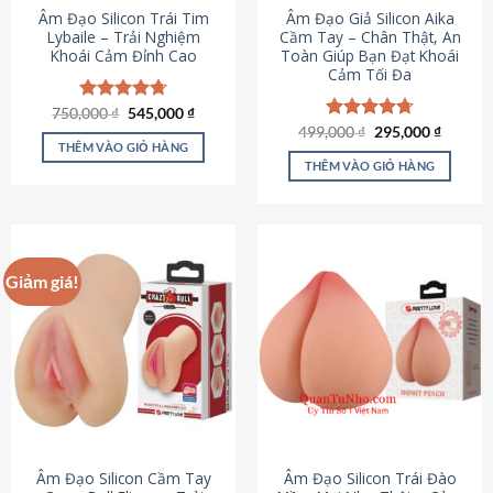
Âm Đạo Silicon Trái Tim
Âm Đạo Giả Silicon Aika
Lybaile – Trải Nghiệm
Cầm Tay – Chân Thật, An
Khoái Cảm Đỉnh Cao
Toàn Giúp Bạn Đạt Khoái
Cảm Tối Đa
Giá
Giá
750,000
Được xếp
₫
545,000
₫
gốc
hiện
hạng
4.70
Giá
Giá
499,000
Được xếp
₫
295,000
₫
là:
tại
gốc
hiện
5 sao
THÊM VÀO GIỎ HÀNG
hạng
4.75
750,000 ₫.
là:
là:
tại
5 sao
THÊM VÀO GIỎ HÀNG
545,000 ₫.
499,000 ₫.
là:
295,000
Giảm giá!
Âm Đạo Silicon Cầm Tay
Âm Đạo Silicon Trái Đào