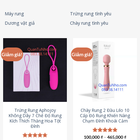
Máy rung
Trứng rung tình yêu
Dương vật giả
Chày rung tình yêu
Giảm giá!
Giảm giá!
Trứng Rung Aphojoy
Chày Rung 2 Đầu Lilo 10
Không Dây 7 Chế Độ Rung
Cấp Độ Rung Khiến Nàng
Kích Thích Thăng Hoa Tột
Chạm Đỉnh Khoái Cảm
Đỉnh
100,000
Được xếp
₫
–
465,000
₫