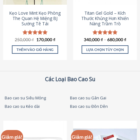
thể
được
Kẹo Love Mint Kẹo Phòng
Titan Gel Gold – Kích
chọn
The Quan Hệ Miệng BJ
Thước Khủng Hơn Khiến
Sướng Tê Tái
Nàng Trầm Trồ
trên
trang
sản
Giá
Giá
250,000
Được xếp
₫
170,000
₫
340,000
Được xếp
₫
–
680,000
₫
phẩm
gốc
hiện
hạng
5.00
hạng
4.79
là:
tại
5 sao
5 sao
THÊM VÀO GIỎ HÀNG
LỰA CHỌN TÙY CHỌN
250,000 ₫.
là:
170,000 ₫.
Sản
phẩm
này
có
Các Loại Bao Cao Su
nhiều
biến
thể.
Bao cao su Siêu Mỏng
Bao cao su Gân Gai
Các
Bao cao su Kéo dài
Bao cao su Đôn Dên
tùy
chọn
có
thể
được
Giảm giá!
Giảm giá!