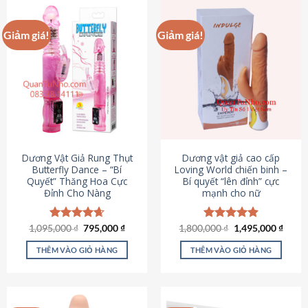
Giảm giá!
Giảm giá!
Dương Vật Giả Rung Thụt
Dương vật giả cao cấp
Butterfly Dance – “Bí
Loving World chiến binh –
Quyết” Thăng Hoa Cực
Bí quyết “lên đỉnh” cực
Đỉnh Cho Nàng
mạnh cho nữ
Giá
Giá
Giá
Giá
1,095,000
Được xếp
₫
795,000
₫
1,800,000
Được xếp
₫
1,495,000
₫
gốc
hiện
gốc
hiện
hạng
4.65
hạng
4.89
là:
tại
là:
tại
5 sao
5 sao
THÊM VÀO GIỎ HÀNG
THÊM VÀO GIỎ HÀNG
1,095,000 ₫.
là:
1,800,000 ₫.
là:
795,000 ₫.
1,495