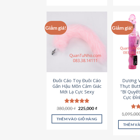
495,000 ₫.
Giảm giá!
Giảm giá!
Đuôi Cáo Toy Đuôi Cáo
Dương V
Gắn Hậu Môn Cảm Giác
Thụt Butt
Mới Lạ Cực Sexy
“Bí Quyế
Cực Đỉn
Giá
Giá
380,000
Được xếp
₫
225,000
₫
gốc
hiện
hạng
4.88
1,095,00
Đượ
là:
tại
5 sao
hạn
THÊM VÀO GIỎ HÀNG
380,000 ₫.
là:
5 s
THÊM VÀ
225,000 ₫.