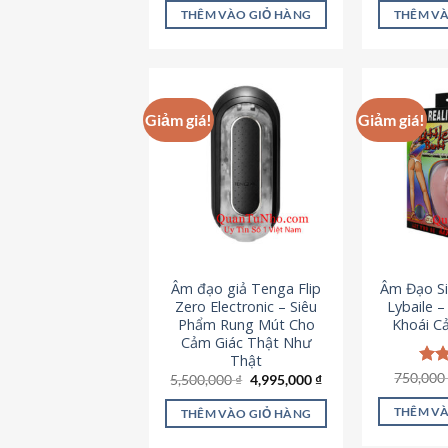
là:
tại
5 sao
5 s
THÊM VÀO GIỎ HÀNG
THÊM VÀ
715,000 ₫.
là:
645,000 ₫.
Giảm giá!
Giảm giá!
Âm đạo giả Tenga Flip
Âm Đạo Si
Zero Electronic – Siêu
Lybaile 
Phẩm Rung Mút Cho
Khoái C
Cảm Giác Thật Như
Thật
750,00
Đượ
Giá
Giá
5,500,000
₫
4,995,000
₫
gốc
hiện
hạn
là:
tại
5 s
THÊM VÀ
THÊM VÀO GIỎ HÀNG
5,500,000 ₫.
là:
4,995,000 ₫.