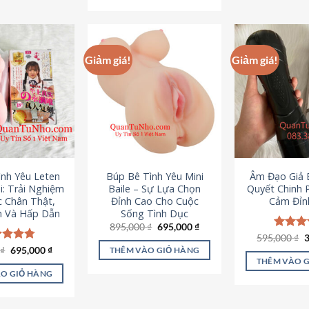
295,000 ₫.
Giảm giá!
Giảm giá!
ình Yêu Leten
Búp Bê Tình Yêu Mini
Âm Đạo Giả B
i: Trải Nghiệm
Baile – Sự Lựa Chọn
Quyết Chinh 
c Chân Thật,
Đỉnh Cao Cho Cuộc
Cảm Đỉn
 Và Hấp Dẫn
Sống Tình Dục
Giá
Giá
895,000
₫
695,000
₫
gốc
hiện
G
595,000
Được x
₫
là:
tại
g
hạng
4
Giá
Giá
0
c xếp
₫
695,000
₫
THÊM VÀO GIỎ HÀNG
895,000 ₫.
là:
l
gốc
hiện
5 sao
g
4.80
THÊM VÀO 
695,000 ₫.
5
là:
tại
ao
O GIỎ HÀNG
995,000 ₫.
là:
695,000 ₫.