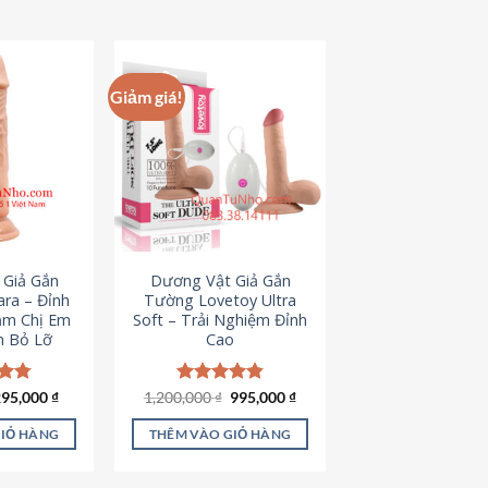
hẩm
ày
ó
hiều
Giảm giá!
iến
ể.
ác
ùy
họn
ó
hể
 Giả Gắn
Dương Vật Giả Gắn
ược
ra – Đỉnh
Tường Lovetoy Ultra
họn
ảm Chị Em
Soft – Trải Nghiệm Đỉnh
n Bỏ Lỡ
Cao
rên
rang
ản
iá
Giá
Giá
Giá
ếp
295,000
₫
1,200,000
Được xếp
₫
995,000
₫
ốc
hiện
gốc
hiện
.79
hạng
4.82
hẩm
à:
tại
là:
tại
5 sao
GIỎ HÀNG
THÊM VÀO GIỎ HÀNG
50,000 ₫.
là:
1,200,000 ₫.
là:
295,000 ₫.
995,000 ₫.