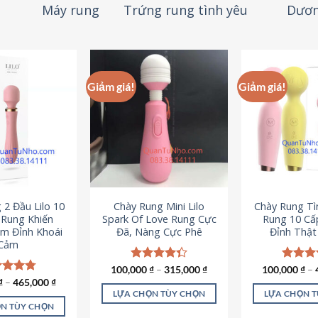
Máy rung
Trứng rung tình yêu
Dươn
Giảm giá!
Giảm giá!
 2 Đầu Lilo 10
Chày Rung Mini Lilo
Chày Rung Tìn
Rung Khiến
Spark Of Love Rung Cực
Rung 10 Cấ
m Đỉnh Khoái
Đã, Nàng Cực Phê
Đỉnh Thậ
Cảm
100,000
Được xếp
₫
–
315,000
₫
100,000
Được x
₫
–
hạng
4.33
hạng
4
c xếp
₫
–
465,000
₫
5 sao
5 sao
g
4.80
LỰA CHỌN TÙY CHỌN
LỰA CHỌN 
ao
N TÙY CHỌN
Sản
S