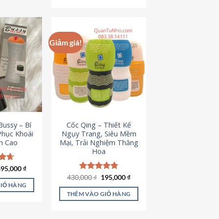
Giảm giá!
ussy – Bí
Cốc Qing – Thiết Kế
Phục Khoái
Ngụy Trang, Siêu Mềm
h Cao
Mại, Trải Nghiệm Thăng
Hoa
iá
Giá
ếp
395,000
₫
ốc
hiện
.64
Giá
Giá
430,000
Được xếp
₫
195,000
₫
à:
tại
gốc
hiện
hạng
4.78
GIỎ HÀNG
95,000 ₫.
là:
là:
tại
5 sao
THÊM VÀO GIỎ HÀNG
395,000 ₫.
430,000 ₫.
là:
195,000 ₫.