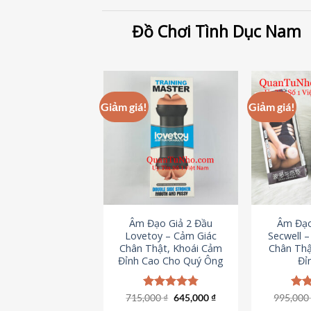
Đồ Chơi Tình Dục Nam
Giảm giá!
Giảm giá!
Âm Đạo Giả 2 Đầu
Âm Đạo
Lovetoy – Cảm Giác
Secwell 
Chân Thật, Khoái Cảm
Chân Thậ
Đỉnh Cao Cho Quý Ông
Đỉ
Giá
Giá
715,000
Được xếp
₫
645,000
₫
995,00
Đượ
gốc
hiện
hạng
4.79
hạn