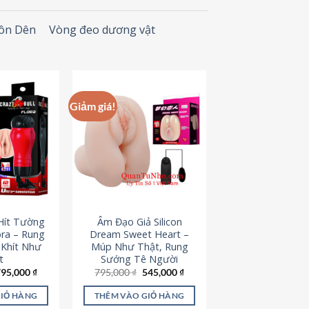
Đôn Dên
Vòng đeo dương vật
Giảm giá!
Hít Tường
Âm Đạo Giả Silicon
ora – Rung
Dream Sweet Heart –
 Khít Như
Múp Như Thật, Rung
t
Sướng Tê Người
iá
Giá
Giá
Giá
795,000
₫
795,000
₫
545,000
₫
ốc
hiện
gốc
hiện
à:
tại
là:
tại
GIỎ HÀNG
THÊM VÀO GIỎ HÀNG
95,000 ₫.
là:
795,000 ₫.
là: