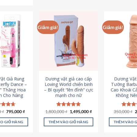
Sản
phẩm
p
phẩm
này
n
này
có
c
có
nhiều
n
Giảm giá!
Giảm giá!
nhiều
biến
b
biến
thể.
th
thể.
Các
C
Các
tùy
t
tùy
chọn
c
chọn
có
c
có
thể
t
ật Giả Rung
Dương vật giả cao cấp
Dương Vật
thể
được
đ
erfly Dance –
Loving World chiến binh
Tường Barba
được
chọn
c
t” Thăng Hoa
– Bí quyết “lên đỉnh” cực
Cao Khoái C
chọn
h Cho Nàng
mạnh cho nữ
Không Nê
trên
t
trên
trang
t
trang
sản
s
Giá
Giá
Giá
Giá
G
0
c xếp
₫
795,000
₫
1,800,000
Được xếp
₫
1,495,000
₫
350,000
Được x
₫
sản
gốc
hiện
gốc
hiện
g
g
4.65
hạng
4.89
hạng
4
phẩm
p
là:
tại
là:
tại
l
ao
5 sao
5 sao
phẩm
O GIỎ HÀNG
THÊM VÀO GIỎ HÀNG
THÊM VÀO 
1,095,000 ₫.
là:
1,800,000 ₫.
là:
3
795,000 ₫.
1,495,000 ₫.