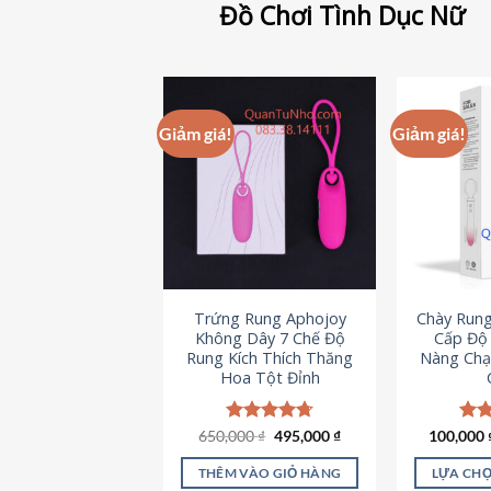
Đồ Chơi Tình Dục Nữ
Giảm giá!
Giảm giá!
Trứng Rung Aphojoy
Chày Rung
Không Dây 7 Chế Độ
Cấp Độ 
Rung Kích Thích Thăng
Nàng Chạ
Hoa Tột Đỉnh
Giá
Giá
650,000
Được xếp
₫
495,000
₫
100,000
Đượ
gốc
hiện
hạng
4.72
hạn
là:
tại
5 sao
5 s
THÊM VÀO GIỎ HÀNG
LỰA CHỌ
650,000 ₫.
là: