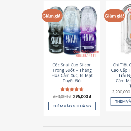
này
có
Giảm giá!
Giảm giá!
nhiều
biến
thể.
Các
tùy
chọn
có
Cốc Snail Cup Silicon
Chi Tiết
thể
Trong Suốt – Thăng
Cao Cấp T
được
Hoa Cảm Xúc, Bí Mật
– Trải 
chọn
Tuyệt Đối
Cảm Mớ
trên
2,200,00
trang
Giá
Giá
650,000
Được xếp
₫
295,000
₫
sản
gốc
hiện
hạng
4.69
THÊM VÀ
là:
tại
5 sao
phẩm
THÊM VÀO GIỎ HÀNG
650,000 ₫.
là:
295,000 ₫.