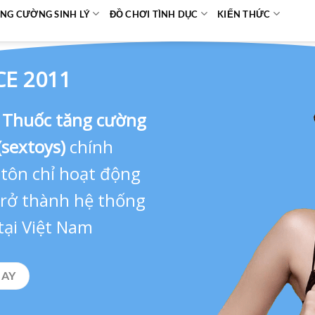
NG CƯỜNG SINH LÝ
ĐỒ CHƠI TÌNH DỤC
KIẾN THỨC
CE 2011
,
Thuốc tăng cường
(sextoys)
chính
 tôn chỉ hoạt động
 trở thành hệ thống
tại Việt Nam
GAY