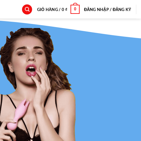
0
GIỎ HÀNG /
0
₫
ĐĂNG NHẬP / ĐĂNG KÝ