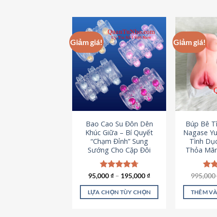
Giảm giá!
Giảm giá!
Bao Cao Su Đôn Dên
Búp Bê T
Khúc Giữa – Bí Quyết
Nagase Yu
“Chạm Đỉnh” Sung
Tình Dụ
Sướng Cho Cặp Đôi
Thỏa Mãn
95,000
Được xếp
₫
–
195,000
₫
995,00
Đượ
hạng
4.70
hạn
5 sao
5 s
LỰA CHỌN TÙY CHỌN
THÊM VÀ
Sản
phẩm