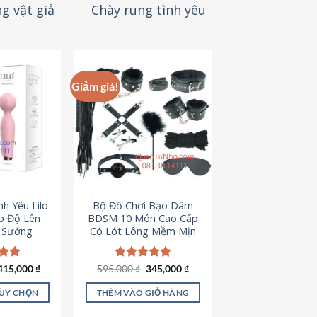
g vật giả
Chày rung tình yêu
Giảm giá!
h Yêu Lilo
Bộ Đồ Chơi Bạo Dâm
p Độ Lên
BDSM 10 Món Cao Cấp
t Sướng
Có Lót Lông Mềm Mịn
Giá
Giá
ếp
415,000
₫
595,000
Được xếp
₫
345,000
₫
gốc
hiện
.94
hạng
4.88
là:
tại
5 sao
TÙY CHỌN
THÊM VÀO GIỎ HÀNG
595,000 ₫.
là:
345,000 ₫.
ản