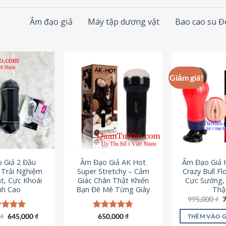
Âm đạo giả
Máy tập dương vật
Bao cao su 
Giảm giá!
 Giả 2 Đầu
Âm Đạo Giả AK Hot
Âm Đạo Giả 
– Trải Nghiệm
Super Stretchy – Cảm
Crazy Bull Fl
t, Cực Khoái
Giác Chân Thật Khiến
Cực Sướng,
nh Cao
Bạn Đê Mê Từng Giây
Thậ
G
995,000
₫
g
l
Giá
Giá
0
c xếp
₫
645,000
₫
Được xếp
650,000
₫
THÊM VÀO 
9
gốc
hiện
g
4.88
hạng
4.75