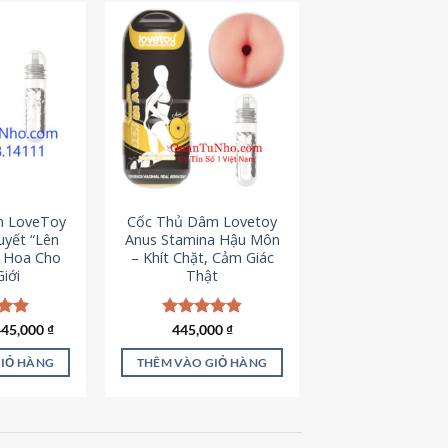
m LoveToy
Cốc Thủ Dâm Lovetoy
uyết “Lên
Anus Stamina Hậu Môn
g Hoa Cho
– Khít Chặt, Cảm Giác
iới
Thật
iá
Giá
ếp
445,000
₫
Được xếp
445,000
₫
ốc
hiện
.00
hạng
4.84
à:
tại
5 sao
GIỎ HÀNG
THÊM VÀO GIỎ HÀNG
50,000 ₫.
là:
445,000 ₫.