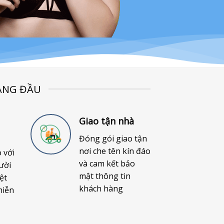
ÀNG ĐẦU
Giao tận nhà
Đóng gói giao tận
nơi che tên kín đáo
o với
và cam kết bảo
ười
mật thông tin
ệt
khách hàng
miễn