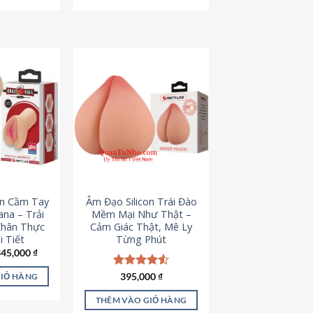
795,000 ₫.
545,000 ₫.
on Cầm Tay
Âm Đạo Silicon Trái Đào
iana – Trải
Mềm Mại Như Thật –
Chân Thực
Cảm Giác Thật, Mê Ly
 Tiết
Từng Phút
iá
Giá
345,000
₫
ốc
hiện
à:
tại
Được xếp
395,000
₫
GIỎ HÀNG
45,000 ₫.
là:
hạng
4.53
345,000 ₫.
5 sao
THÊM VÀO GIỎ HÀNG