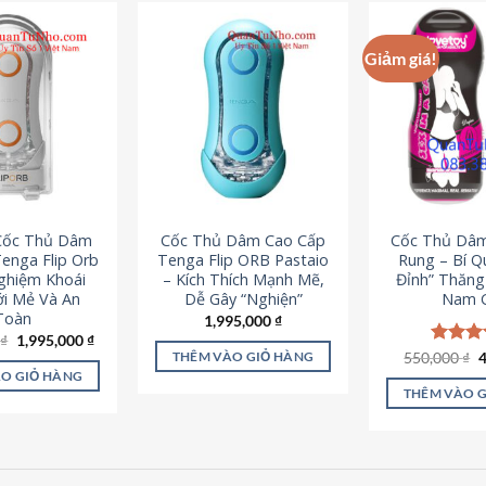
Giảm giá!
 Cốc Thủ Dâm
Cốc Thủ Dâm Cao Cấp
Cốc Thủ Dâ
enga Flip Orb
Tenga Flip ORB Pastaio
Rung – Bí Q
Nghiệm Khoái
– Kích Thích Mạnh Mẽ,
Đỉnh” Thăn
i Mẻ Và An
Dễ Gây “Nghiện”
Nam G
Toàn
1,995,000
₫
Giá
Giá
0
₫
1,995,000
₫
gốc
hiện
G
550,000
Được x
₫
THÊM VÀO GIỎ HÀNG
là:
tại
g
hạng
5
O GIỎ HÀNG
2,200,000 ₫.
là:
l
5 sao
THÊM VÀO 
1,995,000 ₫.
5