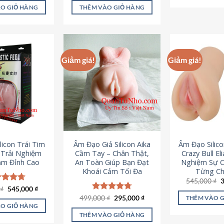
là:
tại
ao
5 sao
O GIỎ HÀNG
THÊM VÀO GIỎ HÀNG
995,000 ₫.
là:
645,000 ₫.
Giảm giá!
Giảm giá!
licon Trái Tim
Âm Đạo Giả Silicon Aika
Âm Đạo Silic
– Trải Nghiệm
Cầm Tay – Chân Thật,
Crazy Bull El
ảm Đỉnh Cao
An Toàn Giúp Bạn Đạt
Nghiệm Sự 
Khoái Cảm Tối Đa
Từng Chi
G
545,000
₫
g
Giá
Giá
0
c xếp
₫
545,000
₫
l
gốc
hiện
g
4.70
Giá
Giá
499,000
Được xếp
₫
295,000
₫
THÊM VÀO 
5
là:
tại
gốc
hiện
ao
hạng
4.75
O GIỎ HÀNG
750,000 ₫.
là:
là:
tại
5 sao
THÊM VÀO GIỎ HÀNG
545,000 ₫.
499,000 ₫.
là: