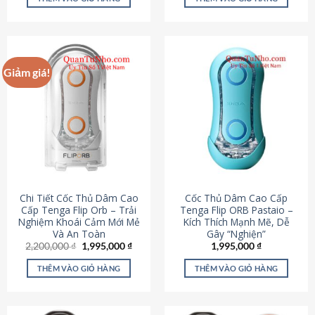
430,000 ₫.
là:
650,000 ₫.
là:
195,000 ₫.
295,000
Giảm giá!
Chi Tiết Cốc Thủ Dâm Cao
Cốc Thủ Dâm Cao Cấp
Cấp Tenga Flip Orb – Trải
Tenga Flip ORB Pastaio –
Nghiệm Khoái Cảm Mới Mẻ
Kích Thích Mạnh Mẽ, Dễ
Và An Toàn
Gây “Nghiện”
Giá
Giá
2,200,000
₫
1,995,000
₫
1,995,000
₫
gốc
hiện
là:
tại
THÊM VÀO GIỎ HÀNG
THÊM VÀO GIỎ HÀNG
2,200,000 ₫.
là:
1,995,000 ₫.