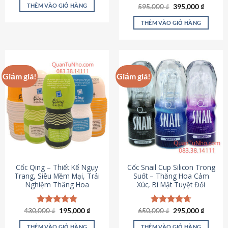
sản
là:
tại
THÊM VÀO GIỎ HÀNG
Giá
Giá
595,000
Được xếp
₫
395,000
₫
895,000 ₫.
là:
phẩm
gốc
hiện
hạng
4.64
695,000 ₫.
là:
tại
5 sao
THÊM VÀO GIỎ HÀNG
595,000 ₫.
là:
395,000
Giảm giá!
Giảm giá!
Cốc Qing – Thiết Kế Ngụy
Cốc Snail Cup Silicon Trong
Trang, Siêu Mềm Mại, Trải
Suốt – Thăng Hoa Cảm
Nghiệm Thăng Hoa
Xúc, Bí Mật Tuyệt Đối
Giá
Giá
Giá
Giá
430,000
Được xếp
₫
195,000
₫
650,000
Được xếp
₫
295,000
₫
gốc
hiện
gốc
hiện
hạng
4.78
hạng
4.69
là:
tại
là:
tại
5 sao
5 sao
THÊM VÀO GIỎ HÀNG
THÊM VÀO GIỎ HÀNG