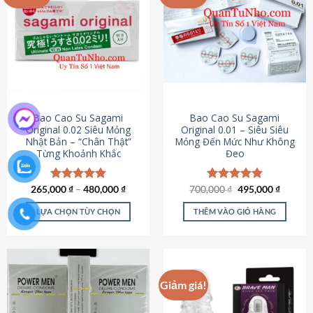
chọn
trên
trang
sản
phẩm
Bao Cao Su Sagami
Bao Cao Su Sagami
Original 0.02 Siêu Mỏng
Original 0.01 – Siêu Siêu
Nhật Bản – “Chân Thật”
Mỏng Đến Mức Như Không
Từng Khoảnh Khắc
Đeo
Giá
Giá
265,000
Được xếp
₫
–
480,000
₫
700,000
Được xếp
₫
495,000
₫
gốc
hiện
hạng
4.87
hạng
4.83
là:
tại
5 sao
5 sao
LỰA CHỌN TÙY CHỌN
THÊM VÀO GIỎ HÀNG
700,000 ₫.
là:
495,000
Sản
phẩm
này
có
Giảm giá!
nhiều
biến