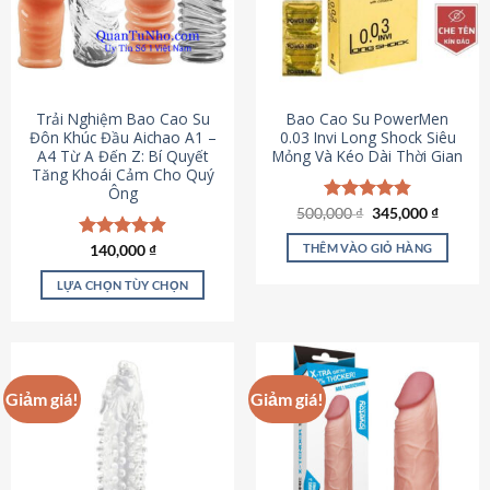
Trải Nghiệm Bao Cao Su
Bao Cao Su PowerMen
Đôn Khúc Đầu Aichao A1 –
0.03 Invi Long Shock Siêu
A4 Từ A Đến Z: Bí Quyết
Mỏng Và Kéo Dài Thời Gian
Tăng Khoái Cảm Cho Quý
Ông
Giá
Giá
500,000
Được xếp
₫
345,000
₫
gốc
hiện
hạng
4.85
là:
tại
5 sao
THÊM VÀO GIỎ HÀNG
Được xếp
140,000
₫
500,000 ₫.
là:
hạng
4.88
345,000
5 sao
LỰA CHỌN TÙY CHỌN
Sản
phẩm
này
có
Giảm giá!
Giảm giá!
nhiều
biến
thể.
Các