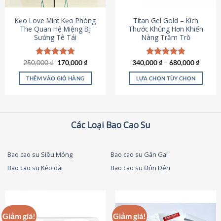
thể
được
Kẹo Love Mint Kẹo Phòng
Titan Gel Gold – Kích
chọn
The Quan Hệ Miệng BJ
Thước Khủng Hơn Khiến
Sướng Tê Tái
Nàng Trầm Trồ
trên
trang
sản
Giá
Giá
250,000
Được xếp
₫
170,000
₫
340,000
Được xếp
₫
–
680,000
₫
phẩm
gốc
hiện
hạng
5.00
hạng
4.79
là:
tại
5 sao
5 sao
THÊM VÀO GIỎ HÀNG
LỰA CHỌN TÙY CHỌN
250,000 ₫.
là:
170,000 ₫.
Sản
phẩm
này
có
Các Loại Bao Cao Su
nhiều
biến
thể.
Bao cao su Siêu Mỏng
Bao cao su Gân Gai
Các
Bao cao su Kéo dài
Bao cao su Đôn Dên
tùy
chọn
có
thể
được
Giảm giá!
Giảm giá!