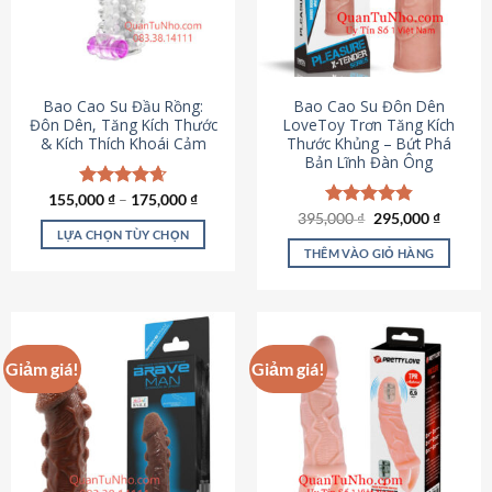
tùy
chọn
có
thể
được
Bao Cao Su Đầu Rồng:
Bao Cao Su Đôn Dên
chọn
Đôn Dên, Tăng Kích Thước
LoveToy Trơn Tăng Kích
& Kích Thích Khoái Cảm
Thước Khủng – Bứt Phá
trên
Bản Lĩnh Đàn Ông
trang
sản
155,000
Được xếp
₫
–
175,000
₫
phẩm
hạng
4.69
Giá
Giá
395,000
Được xếp
₫
295,000
₫
gốc
hiện
5 sao
LỰA CHỌN TÙY CHỌN
hạng
4.82
là:
tại
5 sao
THÊM VÀO GIỎ HÀNG
Sản
395,000 ₫.
là:
295,000
phẩm
này
có
nhiều
Giảm giá!
Giảm giá!
biến
thể.
Các
tùy
chọn
có