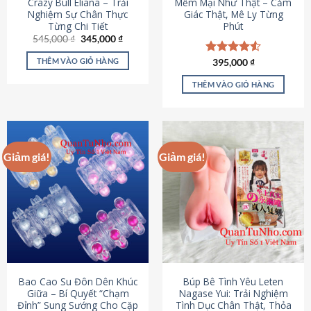
Crazy Bull Eliana – Trải
Mềm Mại Như Thật – Cảm
Nghiệm Sự Chân Thực
Giác Thật, Mê Ly Từng
Từng Chi Tiết
Phút
Giá
Giá
545,000
₫
345,000
₫
gốc
hiện
là:
tại
THÊM VÀO GIỎ HÀNG
Được xếp
395,000
₫
545,000 ₫.
là:
hạng
4.53
345,000 ₫.
5 sao
THÊM VÀO GIỎ HÀNG
Giảm giá!
Giảm giá!
Bao Cao Su Đôn Dên Khúc
Búp Bê Tình Yêu Leten
Giữa – Bí Quyết “Chạm
Nagase Yui: Trải Nghiệm
Đỉnh” Sung Sướng Cho Cặp
Tình Dục Chân Thật, Thỏa