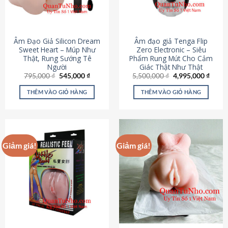
Âm Đạo Giả Silicon Dream
Âm đạo giả Tenga Flip
Sweet Heart – Múp Như
Zero Electronic – Siêu
Thật, Rung Sướng Tê
Phẩm Rung Mút Cho Cảm
Người
Giác Thật Như Thật
Giá
Giá
Giá
Giá
795,000
₫
545,000
₫
5,500,000
₫
4,995,000
₫
gốc
hiện
gốc
hiện
là:
tại
là:
tại
THÊM VÀO GIỎ HÀNG
THÊM VÀO GIỎ HÀNG
795,000 ₫.
là:
5,500,000 ₫.
là:
545,000 ₫.
4,995
Giảm giá!
Giảm giá!