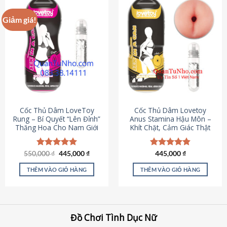
Giảm giá!
Cốc Thủ Dâm LoveToy
Cốc Thủ Dâm Lovetoy
Rung – Bí Quyết “Lên Đỉnh”
Anus Stamina Hậu Môn –
Thăng Hoa Cho Nam Giới
Khít Chặt, Cảm Giác Thật
Giá
Giá
550,000
Được xếp
₫
445,000
₫
Được xếp
445,000
₫
gốc
hiện
hạng
5.00
hạng
4.84
là:
tại
5 sao
5 sao
THÊM VÀO GIỎ HÀNG
THÊM VÀO GIỎ HÀNG
550,000 ₫.
là:
445,000 ₫.
Đồ Chơi Tình Dục Nữ