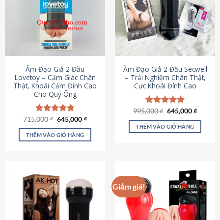
Âm Đạo Giả 2 Đầu
Âm Đạo Giả 2 Đầu Secwell
Lovetoy – Cảm Giác Chân
– Trải Nghiệm Chân Thật,
Thật, Khoái Cảm Đỉnh Cao
Cực Khoái Đỉnh Cao
Cho Quý Ông
Giá
Giá
995,000
Được xếp
₫
645,000
₫
gốc
hiện
Giá
Giá
hạng
4.88
715,000
Được xếp
₫
645,000
₫
là:
tại
gốc
hiện
5 sao
THÊM VÀO GIỎ HÀNG
hạng
4.79
995,000 ₫.
là:
là:
tại
5 sao
THÊM VÀO GIỎ HÀNG
645,000
715,000 ₫.
là:
645,000 ₫.
Giảm giá!