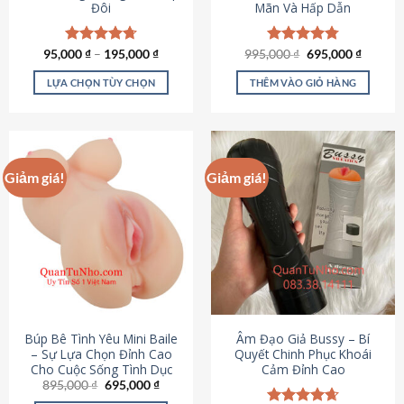
Đôi
Mãn Và Hấp Dẫn
Giá
Giá
95,000
Được xếp
₫
–
195,000
₫
995,000
Được xếp
₫
695,000
₫
gốc
hiện
hạng
4.70
hạng
4.80
là:
tại
5 sao
5 sao
LỰA CHỌN TÙY CHỌN
THÊM VÀO GIỎ HÀNG
995,000 ₫.
là:
695,000
Sản
phẩm
này
có
Giảm giá!
Giảm giá!
nhiều
biến
thể.
Các
tùy
chọn
có
thể
được
Búp Bê Tình Yêu Mini Baile
Âm Đạo Giả Bussy – Bí
chọn
– Sự Lựa Chọn Đỉnh Cao
Quyết Chinh Phục Khoái
Cho Cuộc Sống Tình Dục
Cảm Đỉnh Cao
trên
Giá
Giá
895,000
₫
695,000
₫
trang
gốc
hiện