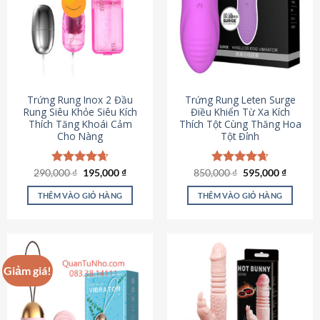
Trứng Rung Inox 2 Đầu
Trứng Rung Leten Surge
Rung Siêu Khỏe Siêu Kích
Điều Khiển Từ Xa Kích
Thích Tăng Khoái Cảm
Thích Tột Cùng Thăng Hoa
Cho Nàng
Tột Đỉnh
Giá
Giá
Giá
Giá
290,000
Được xếp
₫
195,000
₫
850,000
Được xếp
₫
595,000
₫
gốc
hiện
gốc
hiện
hạng
4.64
hạng
4.69
là:
tại
là:
tại
5 sao
5 sao
THÊM VÀO GIỎ HÀNG
THÊM VÀO GIỎ HÀNG
290,000 ₫.
là:
850,000 ₫.
là:
195,000 ₫.
595,000
Giảm giá!