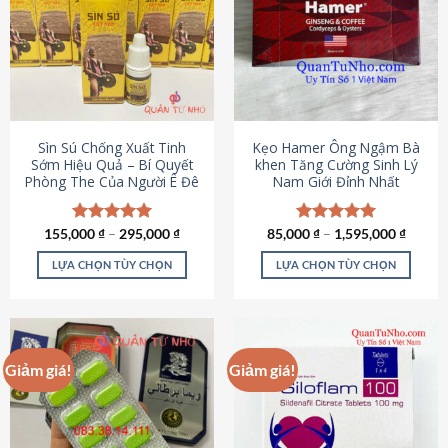
thể.
Các
tùy
chọn
có
thể
được
Sìn Sú Chống Xuất Tinh
Kẹo Hamer Ông Ngậm Bà
chọn
Sớm Hiệu Quả – Bí Quyết
khen Tăng Cường Sinh Lý
Phòng The Của Người Ê Đê
Nam Giới Đỉnh Nhất
trên
trang
sản
155,000
Được xếp
₫
–
295,000
₫
85,000
Được xếp
₫
–
1,595,000
₫
phẩm
hạng
4.95
hạng
5.00
5 sao
5 sao
LỰA CHỌN TÙY CHỌN
LỰA CHỌN TÙY CHỌN
Sản
Sản
phẩm
phẩm
này
này
có
có
Giảm giá!
Giảm giá!
nhiều
nhiều
biến
biến
thể.
thể.
Các
Các