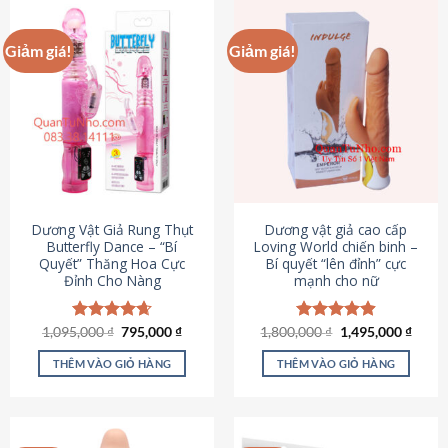
Giảm giá!
Giảm giá!
Dương Vật Giả Rung Thụt
Dương vật giả cao cấp
Butterfly Dance – “Bí
Loving World chiến binh –
Quyết” Thăng Hoa Cực
Bí quyết “lên đỉnh” cực
Đỉnh Cho Nàng
mạnh cho nữ
Giá
Giá
Giá
Giá
1,095,000
Được xếp
₫
795,000
₫
1,800,000
Được xếp
₫
1,495,000
₫
gốc
hiện
gốc
hiện
hạng
4.65
hạng
4.89
là:
tại
là:
tại
5 sao
5 sao
THÊM VÀO GIỎ HÀNG
THÊM VÀO GIỎ HÀNG
1,095,000 ₫.
là:
1,800,000 ₫.
là:
795,000 ₫.
1,495