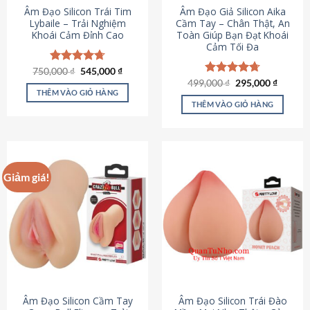
Âm Đạo Silicon Trái Tim
Âm Đạo Giả Silicon Aika
Lybaile – Trải Nghiệm
Cầm Tay – Chân Thật, An
Khoái Cảm Đỉnh Cao
Toàn Giúp Bạn Đạt Khoái
Cảm Tối Đa
Giá
Giá
750,000
Được xếp
₫
545,000
₫
gốc
hiện
hạng
4.70
Giá
Giá
499,000
Được xếp
₫
295,000
₫
là:
tại
gốc
hiện
5 sao
THÊM VÀO GIỎ HÀNG
hạng
4.75
750,000 ₫.
là:
là:
tại
5 sao
THÊM VÀO GIỎ HÀNG
545,000 ₫.
499,000 ₫.
là:
295,000
Giảm giá!
Âm Đạo Silicon Cầm Tay
Âm Đạo Silicon Trái Đào