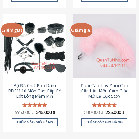
Sản
Sản
phẩm
phẩm
này
này
có
có
Giảm giá!
Giảm giá!
nhiều
nhiều
biến
biến
thể.
thể.
Các
Các
tùy
tùy
chọn
chọn
có
có
thể
thể
được
được
Bộ Đồ Chơi Bạo Dâm
Đuôi Cáo Toy Đuôi Cáo
chọn
chọn
BDSM 10 Món Cao Cấp Có
Gắn Hậu Môn Cảm Giác
Lót Lông Mềm Mịn
Mới Lạ Cực Sexy
trên
trên
trang
trang
sản
sản
Giá
Giá
Giá
Giá
595,000
Được xếp
₫
345,000
₫
380,000
Được xếp
₫
225,000
₫
phẩm
phẩm
gốc
hiện
gốc
hiện
hạng
4.88
hạng
4.88
là:
tại
là:
tại
5 sao
5 sao
THÊM VÀO GIỎ HÀNG
THÊM VÀO GIỎ HÀNG
595,000 ₫.
là:
380,000 ₫.
là:
345,000 ₫.
225,000