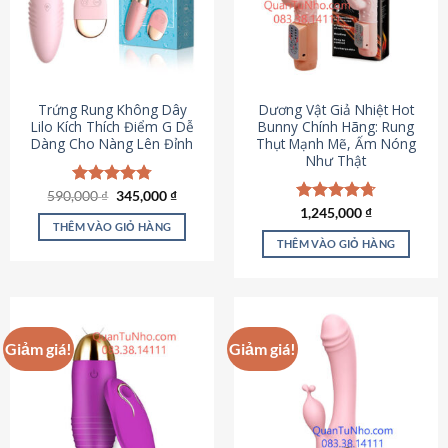
Trứng Rung Không Dây
Dương Vật Giả Nhiệt Hot
Lilo Kích Thích Điểm G Dễ
Bunny Chính Hãng: Rung
Dàng Cho Nàng Lên Đỉnh
Thụt Mạnh Mẽ, Ấm Nóng
Như Thật
Giá
Giá
590,000
Được xếp
₫
345,000
₫
gốc
hiện
hạng
4.79
Được xếp
1,245,000
₫
là:
tại
5 sao
THÊM VÀO GIỎ HÀNG
hạng
4.73
590,000 ₫.
là:
5 sao
THÊM VÀO GIỎ HÀNG
345,000 ₫.
Giảm giá!
Giảm giá!