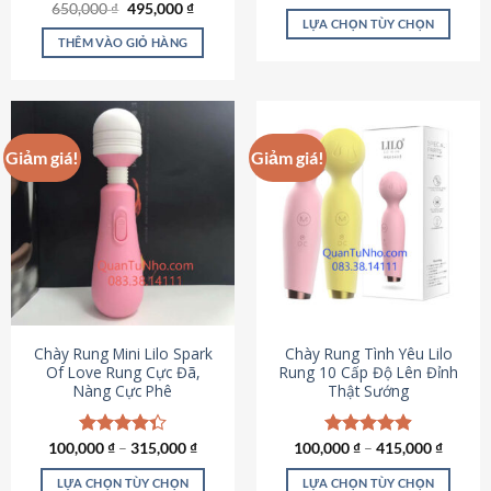
Giá
Giá
hạng
4.80
650,000
Được xếp
₫
495,000
₫
gốc
hiện
5 sao
LỰA CHỌN TÙY CHỌN
hạng
4.72
là:
tại
5 sao
THÊM VÀO GIỎ HÀNG
Sản
650,000 ₫.
là:
495,000 ₫.
phẩm
này
có
nhiều
Giảm giá!
Giảm giá!
biến
thể.
Các
tùy
chọn
có
thể
được
chọn
Chày Rung Mini Lilo Spark
Chày Rung Tình Yêu Lilo
Of Love Rung Cực Đã,
Rung 10 Cấp Độ Lên Đỉnh
trên
Nàng Cực Phê
Thật Sướng
trang
sản
phẩm
100,000
Được xếp
₫
–
315,000
₫
100,000
Được xếp
₫
–
415,000
₫
hạng
4.33
hạng
4.94
5 sao
5 sao
LỰA CHỌN TÙY CHỌN
LỰA CHỌN TÙY CHỌN