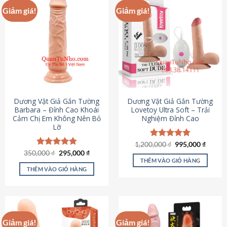
Giảm giá!
Giảm giá!
Dương Vật Giả Gắn Tường
Dương Vật Giả Gắn Tường
Barbara – Đỉnh Cao Khoái
Lovetoy Ultra Soft – Trải
Cảm Chị Em Không Nên Bỏ
Nghiệm Đỉnh Cao
Lỡ
Giá
Giá
1,200,000
Được xếp
₫
995,000
₫
gốc
hiện
Giá
Giá
hạng
4.82
350,000
Được xếp
₫
295,000
₫
là:
tại
gốc
hiện
5 sao
THÊM VÀO GIỎ HÀNG
hạng
4.79
1,200,000 ₫.
là:
là:
tại
5 sao
THÊM VÀO GIỎ HÀNG
995,00
350,000 ₫.
là:
295,000 ₫.
Giảm giá!
Giảm giá!