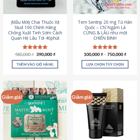
có
có
thể
thể
được
được
(Mẫu Mới) Chai Thuốc Xịt
Tem Sentrip 20 mg Từ Hàn
chọn
chọn
Stud 100 Chính Hãng
Quốc – Chỉ Ngậm Là
Chống Xuất Tinh Sớm Cách
CỨNG & LÂU như một
trên
trên
Quan Hệ Lâu Tới 40phút
CHIẾN BINH
trang
trang
sản
sản
phẩm
phẩm
Giá
Giá
480,000
Được xếp
₫
390,000
₫
100,000
Được xếp
₫
–
750,000
₫
gốc
hiện
hạng
5.00
hạng
5.00
là:
tại
5 sao
5 sao
THÊM VÀO GIỎ HÀNG
LỰA CHỌN TÙY CHỌN
480,000 ₫.
là:
390,000 ₫.
Sản
phẩm
này
có
Giảm giá!
Giảm giá!
nhiều
biến
thể.
Các
tùy
chọn
có