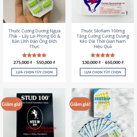
tùy
tùy
chọn
chọn
có
có
thể
thể
được
được
Thuốc Cường Dương Ngựa
Thuốc Siloflam 100mg
chọn
chọn
Thái – Lấy Lại Phong Độ &
Tăng Cường Cương Dương
Bản Lĩnh Đàn Ông Đích
Kéo Dài Thời Gian Nam
trên
trên
Thực
Hiệu Quả
trang
trang
sản
sản
phẩm
phẩm
275,000
Được xếp
₫
–
550,000
₫
130,000
Được xếp
₫
–
650,000
₫
hạng
4.87
hạng
5.00
5 sao
5 sao
LỰA CHỌN TÙY CHỌN
LỰA CHỌN TÙY CHỌN
Sản
Sản
phẩm
phẩm
này
này
có
có
Giảm giá!
Giảm giá!
nhiều
nhiều
biến
biến
thể.
thể.
Các
Các
tùy
tùy
chọn
chọn