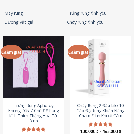
Máy rung
Trứng rung tình yêu
Dương vật giả
Chày rung tình yêu
Giảm giá!
Giảm giá!
Trứng Rung Aphojoy
Chày Rung 2 Đầu Lilo 10
Không Dây 7 Chế Độ Rung
Cấp Độ Rung Khiến Nàng
Kích Thích Thăng Hoa Tột
Chạm Đỉnh Khoái Cảm
Đỉnh
100,000
Được xếp
₫
–
465,000
₫