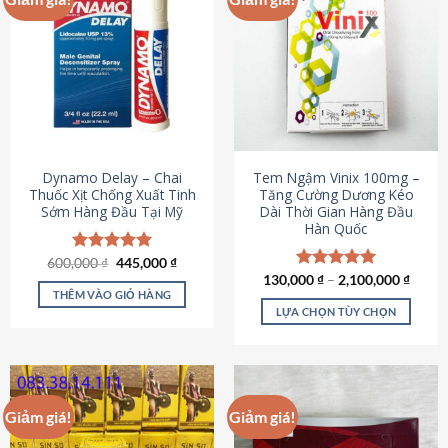
Dynamo Delay – Chai
Tem Ngậm Vinix 100mg –
Thuốc Xịt Chống Xuất Tinh
Tăng Cường Dương Kéo
Sớm Hàng Đầu Tại Mỹ
Dài Thời Gian Hàng Đầu
Hàn Quốc
Giá
Giá
600,000
Được xếp
₫
445,000
₫
gốc
hiện
hạng
5.00
130,000
Được xếp
₫
–
2,100,000
₫
là:
tại
5 sao
THÊM VÀO GIỎ HÀNG
hạng
5.00
600,000 ₫.
là:
5 sao
LỰA CHỌN TÙY CHỌN
445,000 ₫.
Sản
phẩm
này
có
Giảm giá!
Giảm giá!
nhiều
biến