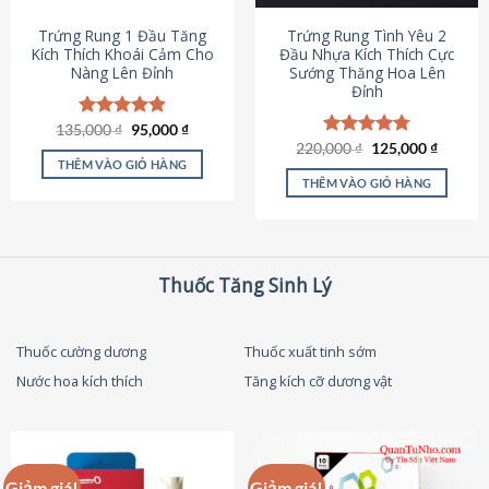
thể
được
Trứng Rung 1 Đầu Tăng
Trứng Rung Tình Yêu 2
chọn
Kích Thích Khoái Cảm Cho
Đầu Nhựa Kích Thích Cực
Nàng Lên Đỉnh
Sướng Thăng Hoa Lên
trên
Đỉnh
trang
sản
Giá
Giá
135,000
Được xếp
₫
95,000
₫
phẩm
gốc
hiện
hạng
4.87
Giá
Giá
220,000
Được xếp
₫
125,000
₫
là:
tại
gốc
hiện
5 sao
THÊM VÀO GIỎ HÀNG
hạng
4.79
135,000 ₫.
là:
là:
tại
5 sao
THÊM VÀO GIỎ HÀNG
95,000 ₫.
220,000 ₫.
là:
125,000
Thuốc Tăng Sinh Lý
Thuốc cường dương
Thuốc xuất tinh sớm
Nước hoa kích thích
Tăng kích cỡ dương vật
Giảm giá!
Giảm giá!