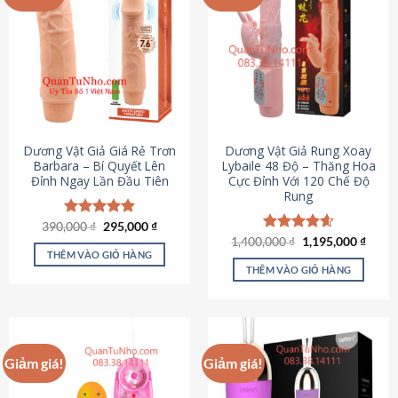
Dương Vật Giả Giá Rẻ Trơn
Dương Vật Giả Rung Xoay
Barbara – Bí Quyết Lên
Lybaile 48 Độ – Thăng Hoa
Đỉnh Ngay Lần Đầu Tiên
Cực Đỉnh Với 120 Chế Độ
Rung
Giá
Giá
390,000
Được xếp
₫
295,000
₫
gốc
hiện
hạng
4.90
Giá
Giá
1,400,000
Được xếp
₫
1,195,000
₫
là:
tại
gốc
hiện
5 sao
THÊM VÀO GIỎ HÀNG
hạng
4.62
390,000 ₫.
là:
là:
tại
5 sao
THÊM VÀO GIỎ HÀNG
295,000 ₫.
1,400,000 ₫.
là:
1,195
Giảm giá!
Giảm giá!