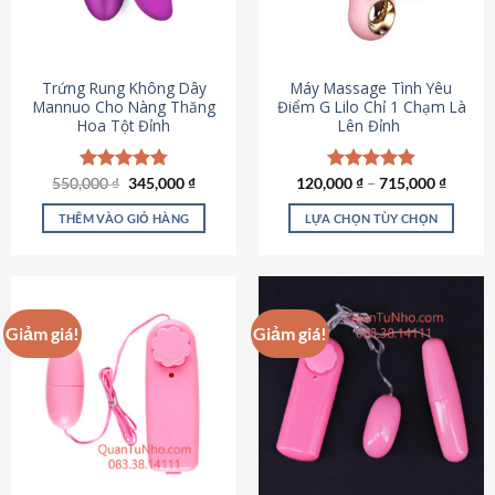
Trứng Rung Không Dây
Máy Massage Tình Yêu
Mannuo Cho Nàng Thăng
Điểm G Lilo Chỉ 1 Chạm Là
Hoa Tột Đỉnh
Lên Đỉnh
Giá
Giá
550,000
Được xếp
₫
345,000
₫
120,000
Được xếp
₫
–
715,000
₫
gốc
hiện
hạng
4.81
hạng
4.85
là:
tại
5 sao
5 sao
THÊM VÀO GIỎ HÀNG
LỰA CHỌN TÙY CHỌN
550,000 ₫.
là:
345,000 ₫.
Sản
phẩm
này
có
Giảm giá!
Giảm giá!
nhiều
biến
thể.
Các
tùy
chọn
có