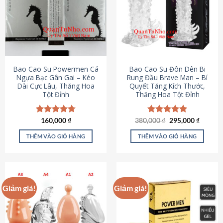
thể.
Các
tùy
chọn
có
thể
được
Bao Cao Su Powermen Cá
Bao Cao Su Đôn Dên Bi
chọn
Ngựa Bạc Gân Gai – Kéo
Rung Đầu Brave Man – Bí
Dài Cực Lâu, Thăng Hoa
Quyết Tăng Kích Thước,
trên
Tột Đỉnh
Thăng Hoa Tột Đỉnh
trang
sản
phẩm
Giá
Giá
Được xếp
160,000
₫
380,000
Được xếp
₫
295,000
₫
gốc
hiện
hạng
4.73
hạng
5.00
là:
tại
5 sao
5 sao
THÊM VÀO GIỎ HÀNG
THÊM VÀO GIỎ HÀNG
380,000 ₫.
là:
295,000
Giảm giá!
Giảm giá!