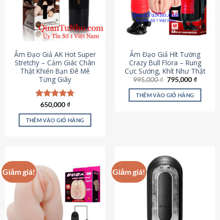
Âm Đạo Giả AK Hot Super
Âm Đạo Giả Hít Tường
Stretchy – Cảm Giác Chân
Crazy Bull Flora – Rung
Thật Khiến Bạn Đê Mê
Cực Sướng, Khít Như Thật
Từng Giây
Giá
Giá
995,000
₫
795,000
₫
gốc
hiện
là:
tại
THÊM VÀO GIỎ HÀNG
995,000 ₫.
là:
Được xếp
650,000
₫
795,000
hạng
4.75
5 sao
THÊM VÀO GIỎ HÀNG
Giảm giá!
Giảm giá!