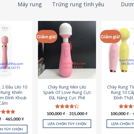
Máy rung
Trứng rung tình yêu
Dươn
Giảm giá!
Giảm giá!
 2 Đầu Lilo 10
Chày Rung Mini Lilo
Chày Rung Tìn
Rung Khiến
Spark Of Love Rung Cực
Rung 10 Cấ
m Đỉnh Khoái
Đã, Nàng Cực Phê
Đỉnh Thậ
Cảm
100,000
Được xếp
₫
–
315,000
₫
100,000
Được x
₫
–
hạng
4.33
hạng
4
c xếp
₫
–
465,000
₫
5 sao
5 sao
g
4.80
LỰA CHỌN TÙY CHỌN
LỰA CHỌN 
ao
N TÙY CHỌN
Sản
S