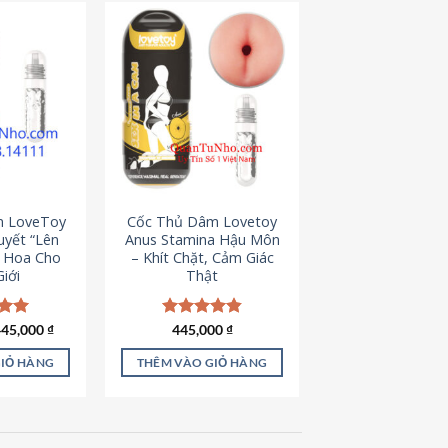
m LoveToy
Cốc Thủ Dâm Lovetoy
uyết “Lên
Anus Stamina Hậu Môn
g Hoa Cho
– Khít Chặt, Cảm Giác
iới
Thật
iá
Giá
ếp
445,000
₫
Được xếp
445,000
₫
ốc
hiện
.00
hạng
4.84
à:
tại
5 sao
GIỎ HÀNG
THÊM VÀO GIỎ HÀNG
50,000 ₫.
là:
445,000 ₫.