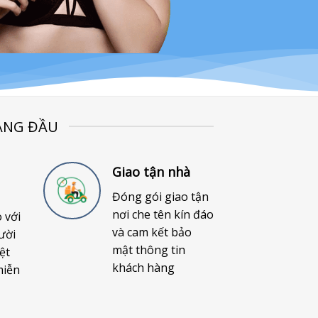
ÀNG ĐẦU
Giao tận nhà
Đóng gói giao tận
nơi che tên kín đáo
o với
và cam kết bảo
ười
mật thông tin
ệt
khách hàng
miễn