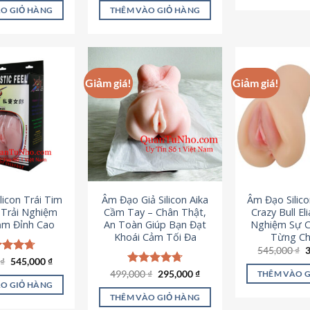
là:
tại
ao
5 sao
O GIỎ HÀNG
THÊM VÀO GIỎ HÀNG
995,000 ₫.
là:
645,000 ₫.
Giảm giá!
Giảm giá!
licon Trái Tim
Âm Đạo Giả Silicon Aika
Âm Đạo Silic
– Trải Nghiệm
Cầm Tay – Chân Thật,
Crazy Bull El
ảm Đỉnh Cao
An Toàn Giúp Bạn Đạt
Nghiệm Sự 
Khoái Cảm Tối Đa
Từng Chi
G
545,000
₫
g
Giá
Giá
0
c xếp
₫
545,000
₫
l
gốc
hiện
g
4.70
Giá
Giá
499,000
Được xếp
₫
295,000
₫
THÊM VÀO 
5
là:
tại
gốc
hiện
ao
hạng
4.75
O GIỎ HÀNG
750,000 ₫.
là:
là:
tại
5 sao
THÊM VÀO GIỎ HÀNG
545,000 ₫.
499,000 ₫.
là: