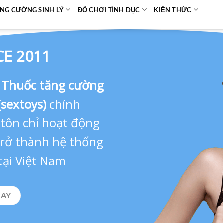
NG CƯỜNG SINH LÝ
ĐỒ CHƠI TÌNH DỤC
KIẾN THỨC
CE 2011
,
Thuốc tăng cường
(sextoys)
chính
 tôn chỉ hoạt động
 trở thành hệ thống
tại Việt Nam
GAY