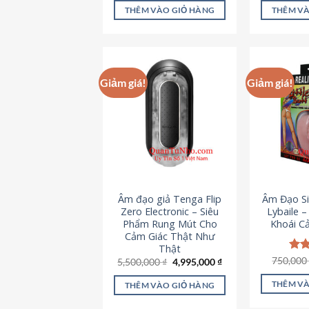
là:
tại
5 sao
5 s
THÊM VÀO GIỎ HÀNG
THÊM VÀ
715,000 ₫.
là:
645,000 ₫.
Giảm giá!
Giảm giá!
Âm đạo giả Tenga Flip
Âm Đạo Si
Zero Electronic – Siêu
Lybaile 
Phẩm Rung Mút Cho
Khoái C
Cảm Giác Thật Như
Thật
750,00
Đượ
Giá
Giá
5,500,000
₫
4,995,000
₫
gốc
hiện
hạn
là:
tại
5 s
THÊM VÀ
THÊM VÀO GIỎ HÀNG
5,500,000 ₫.
là:
4,995,000 ₫.