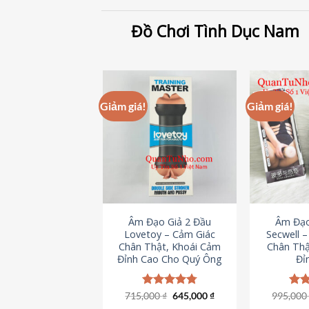
Đồ Chơi Tình Dục Nam
Giảm giá!
Giảm giá!
Âm Đạo Giả 2 Đầu
Âm Đạo
Lovetoy – Cảm Giác
Secwell 
Chân Thật, Khoái Cảm
Chân Thậ
Đỉnh Cao Cho Quý Ông
Đỉ
Giá
Giá
715,000
Được xếp
₫
645,000
₫
995,00
Đượ
gốc
hiện
hạng
4.79
hạn