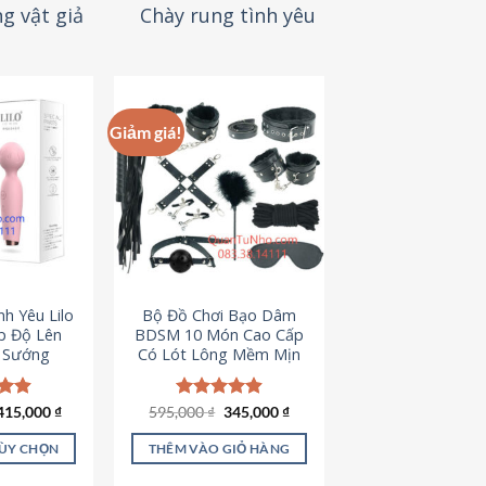
g vật giả
Chày rung tình yêu
Giảm giá!
h Yêu Lilo
Bộ Đồ Chơi Bạo Dâm
p Độ Lên
BDSM 10 Món Cao Cấp
t Sướng
Có Lót Lông Mềm Mịn
Giá
Giá
ếp
415,000
₫
595,000
Được xếp
₫
345,000
₫
gốc
hiện
.94
hạng
4.88
là:
tại
5 sao
TÙY CHỌN
THÊM VÀO GIỎ HÀNG
595,000 ₫.
là:
345,000 ₫.
ản