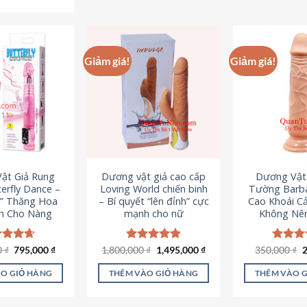
Sản
phẩm
p
phẩm
này
n
này
có
c
có
nhiều
n
Giảm giá!
Giảm giá!
nhiều
biến
b
biến
thể.
th
thể.
Các
C
Các
tùy
t
tùy
chọn
c
chọn
có
c
có
thể
t
ật Giả Rung
Dương vật giả cao cấp
Dương Vật
thể
được
đ
erfly Dance –
Loving World chiến binh
Tường Barba
được
chọn
c
t” Thăng Hoa
– Bí quyết “lên đỉnh” cực
Cao Khoái C
chọn
h Cho Nàng
mạnh cho nữ
Không Nê
trên
t
trên
trang
t
trang
sản
s
Giá
Giá
Giá
Giá
G
0
c xếp
₫
795,000
₫
1,800,000
Được xếp
₫
1,495,000
₫
350,000
Được x
₫
sản
gốc
hiện
gốc
hiện
g
g
4.65
hạng
4.89
hạng
4
phẩm
p
là:
tại
là:
tại
l
ao
5 sao
5 sao
phẩm
O GIỎ HÀNG
THÊM VÀO GIỎ HÀNG
THÊM VÀO 
1,095,000 ₫.
là:
1,800,000 ₫.
là:
3
795,000 ₫.
1,495,000 ₫.