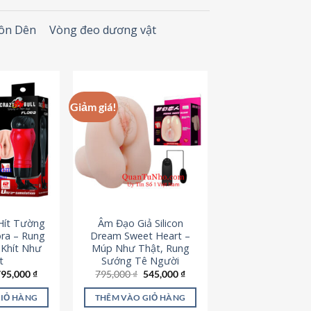
Đôn Dên
Vòng đeo dương vật
Giảm giá!
Hít Tường
Âm Đạo Giả Silicon
ora – Rung
Dream Sweet Heart –
 Khít Như
Múp Như Thật, Rung
t
Sướng Tê Người
iá
Giá
Giá
Giá
795,000
₫
795,000
₫
545,000
₫
ốc
hiện
gốc
hiện
à:
tại
là:
tại
GIỎ HÀNG
THÊM VÀO GIỎ HÀNG
95,000 ₫.
là:
795,000 ₫.
là: