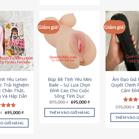
295,000 ₫.
Giảm giá!
Giảm giá!
ình Yêu Leten
Búp Bê Tình Yêu Mini
Âm Đạo Giả B
i: Trải Nghiệm
Baile – Sự Lựa Chọn
Quyết Chinh 
c Chân Thật,
Đỉnh Cao Cho Cuộc
Cảm Đỉn
 Và Hấp Dẫn
Sống Tình Dục
Giá
Giá
895,000
₫
695,000
₫
gốc
hiện
G
595,000
Được x
₫
là:
tại
g
hạng
4
Giá
Giá
0
c xếp
₫
695,000
₫
THÊM VÀO GIỎ HÀNG
895,000 ₫.
là:
l
gốc
hiện
5 sao
g
4.80
THÊM VÀO 
695,000 ₫.
5
là:
tại
ao
O GIỎ HÀNG
995,000 ₫.
là:
695,000 ₫.