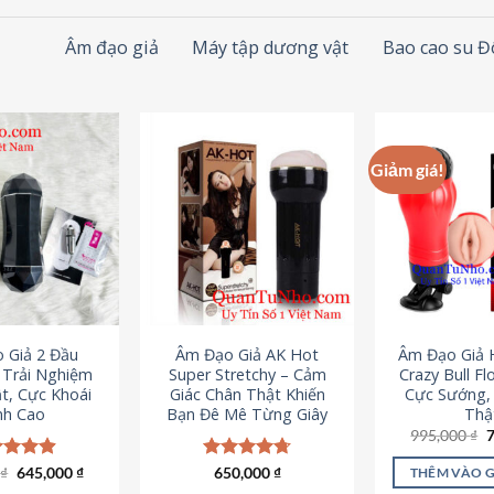
Âm đạo giả
Máy tập dương vật
Bao cao su 
Giảm giá!
 Giả 2 Đầu
Âm Đạo Giả AK Hot
Âm Đạo Giả 
– Trải Nghiệm
Super Stretchy – Cảm
Crazy Bull Fl
t, Cực Khoái
Giác Chân Thật Khiến
Cực Sướng,
nh Cao
Bạn Đê Mê Từng Giây
Thậ
G
995,000
₫
g
l
Giá
Giá
0
c xếp
₫
645,000
₫
Được xếp
650,000
₫
THÊM VÀO 
9
gốc
hiện
g
4.88
hạng
4.75