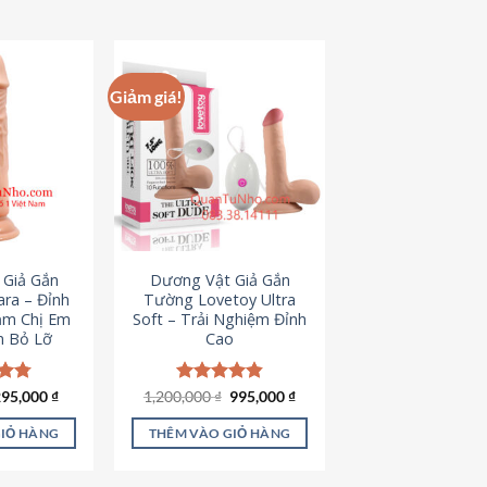
hẩm
ày
ó
hiều
Giảm giá!
iến
ể.
ác
ùy
họn
ó
hể
 Giả Gắn
Dương Vật Giả Gắn
ược
ra – Đỉnh
Tường Lovetoy Ultra
họn
ảm Chị Em
Soft – Trải Nghiệm Đỉnh
n Bỏ Lỡ
Cao
rên
rang
ản
iá
Giá
Giá
Giá
ếp
295,000
₫
1,200,000
Được xếp
₫
995,000
₫
ốc
hiện
gốc
hiện
.79
hạng
4.82
hẩm
à:
tại
là:
tại
5 sao
GIỎ HÀNG
THÊM VÀO GIỎ HÀNG
50,000 ₫.
là:
1,200,000 ₫.
là:
295,000 ₫.
995,000 ₫.