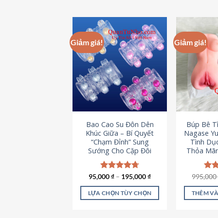
Giảm giá!
Giảm giá!
Bao Cao Su Đôn Dên
Búp Bê T
Khúc Giữa – Bí Quyết
Nagase Yu
“Chạm Đỉnh” Sung
Tình Dụ
Sướng Cho Cặp Đôi
Thỏa Mãn
95,000
Được xếp
₫
–
195,000
₫
995,00
Đượ
hạng
4.70
hạn
5 sao
5 s
LỰA CHỌN TÙY CHỌN
THÊM VÀ
Sản
phẩm