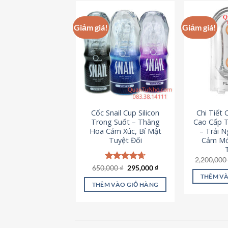
này
có
Giảm giá!
Giảm giá!
nhiều
biến
thể.
Các
tùy
chọn
có
Cốc Snail Cup Silicon
Chi Tiết
thể
Trong Suốt – Thăng
Cao Cấp T
được
Hoa Cảm Xúc, Bí Mật
– Trải 
chọn
Tuyệt Đối
Cảm Mớ
trên
2,200,00
trang
Giá
Giá
650,000
Được xếp
₫
295,000
₫
sản
gốc
hiện
hạng
4.69
THÊM VÀ
là:
tại
5 sao
phẩm
THÊM VÀO GIỎ HÀNG
650,000 ₫.
là:
295,000 ₫.