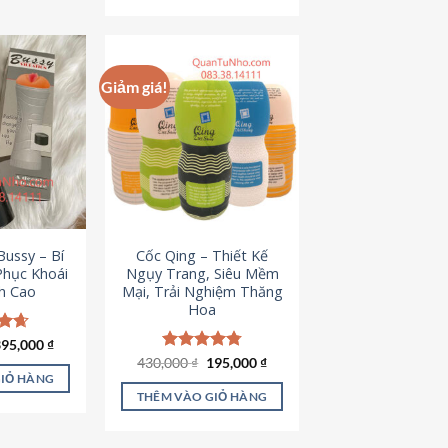
Giảm giá!
ussy – Bí
Cốc Qing – Thiết Kế
Phục Khoái
Ngụy Trang, Siêu Mềm
h Cao
Mại, Trải Nghiệm Thăng
Hoa
iá
Giá
ếp
395,000
₫
ốc
hiện
.64
Giá
Giá
430,000
Được xếp
₫
195,000
₫
à:
tại
gốc
hiện
hạng
4.78
GIỎ HÀNG
95,000 ₫.
là:
là:
tại
5 sao
THÊM VÀO GIỎ HÀNG
395,000 ₫.
430,000 ₫.
là:
195,000 ₫.