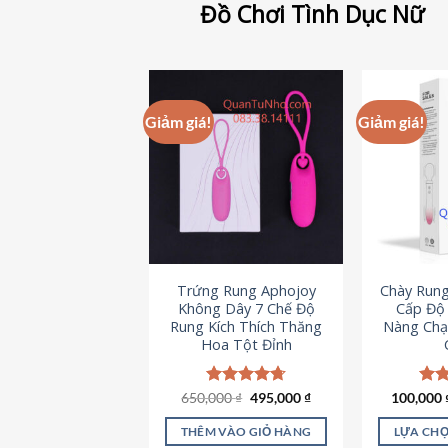
Đồ Chơi Tình Dục Nữ
Giảm giá!
Giảm giá!
Trứng Rung Aphojoy
Chày Rung
Không Dây 7 Chế Độ
Cấp Độ 
Rung Kích Thích Thăng
Nàng Chạ
Hoa Tột Đỉnh
Giá
Giá
650,000
Được xếp
₫
495,000
₫
100,000
Đượ
gốc
hiện
hạng
4.72
hạn
là:
tại
5 sao
5 s
THÊM VÀO GIỎ HÀNG
LỰA CHỌ
650,000 ₫.
là: