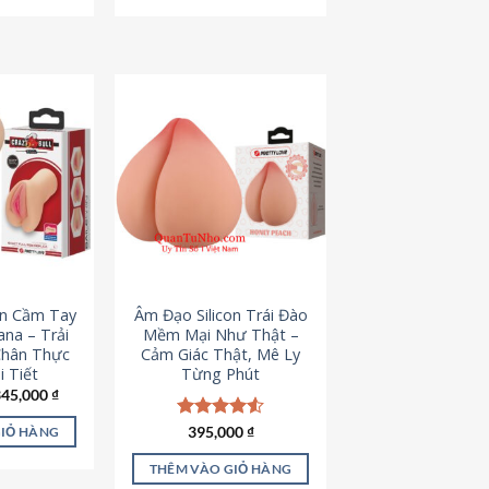
795,000 ₫.
545,000 ₫.
on Cầm Tay
Âm Đạo Silicon Trái Đào
iana – Trải
Mềm Mại Như Thật –
Chân Thực
Cảm Giác Thật, Mê Ly
 Tiết
Từng Phút
iá
Giá
345,000
₫
ốc
hiện
à:
tại
Được xếp
395,000
₫
GIỎ HÀNG
45,000 ₫.
là:
hạng
4.53
345,000 ₫.
5 sao
THÊM VÀO GIỎ HÀNG