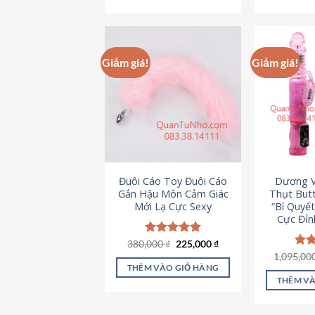
495,000 ₫.
Giảm giá!
Giảm giá!
Đuôi Cáo Toy Đuôi Cáo
Dương V
Gắn Hậu Môn Cảm Giác
Thụt Butt
Mới Lạ Cực Sexy
“Bí Quyế
Cực Đỉn
Giá
Giá
380,000
Được xếp
₫
225,000
₫
gốc
hiện
hạng
4.88
1,095,00
Đượ
là:
tại
5 sao
hạn
THÊM VÀO GIỎ HÀNG
380,000 ₫.
là:
5 s
THÊM VÀ
225,000 ₫.