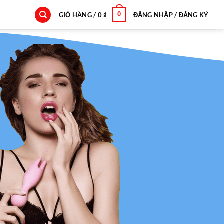
0
GIỎ HÀNG /
0
₫
ĐĂNG NHẬP / ĐĂNG KÝ