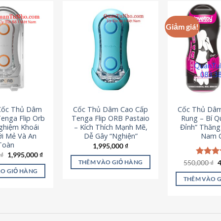
Giảm giá!
 Cốc Thủ Dâm
Cốc Thủ Dâm Cao Cấp
Cốc Thủ Dâ
enga Flip Orb
Tenga Flip ORB Pastaio
Rung – Bí Q
Nghiệm Khoái
– Kích Thích Mạnh Mẽ,
Đỉnh” Thăn
i Mẻ Và An
Dễ Gây “Nghiện”
Nam G
Toàn
1,995,000
₫
Giá
Giá
0
₫
1,995,000
₫
gốc
hiện
G
550,000
Được x
₫
THÊM VÀO GIỎ HÀNG
là:
tại
g
hạng
5
O GIỎ HÀNG
2,200,000 ₫.
là:
l
5 sao
THÊM VÀO 
1,995,000 ₫.
5