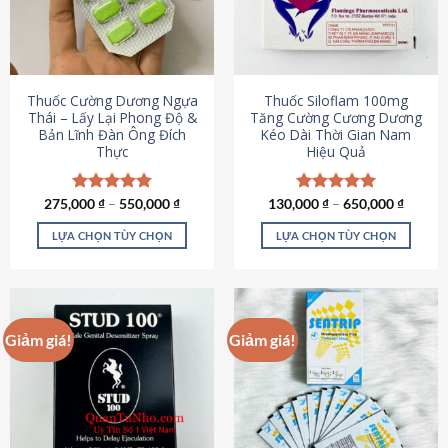
tùy
tùy
chọn
chọn
có
có
thể
thể
được
được
Thuốc Cường Dương Ngựa
Thuốc Siloflam 100mg
chọn
chọn
Thái – Lấy Lại Phong Độ &
Tăng Cường Cương Dương
Bản Lĩnh Đàn Ông Đích
Kéo Dài Thời Gian Nam
trên
trên
Thực
Hiệu Quả
trang
trang
sản
sản
phẩm
phẩm
275,000
Được xếp
₫
–
550,000
₫
130,000
Được xếp
₫
–
650,000
₫
hạng
4.87
hạng
5.00
5 sao
5 sao
LỰA CHỌN TÙY CHỌN
LỰA CHỌN TÙY CHỌN
Sản
Sản
phẩm
phẩm
này
này
có
có
Giảm giá!
Giảm giá!
nhiều
nhiều
biến
biến
thể.
thể.
Các
Các
tùy
tùy
chọn
chọn