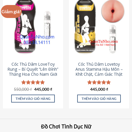
Giảm giá!
Cốc Thủ Dâm LoveToy
Cốc Thủ Dâm Lovetoy
Rung – Bí Quyết “Lên Đỉnh”
Anus Stamina Hậu Môn –
Thăng Hoa Cho Nam Giới
Khít Chặt, Cảm Giác Thật
Giá
Giá
550,000
Được xếp
₫
445,000
₫
Được xếp
445,000
₫
gốc
hiện
hạng
5.00
hạng
4.84
là:
tại
5 sao
5 sao
THÊM VÀO GIỎ HÀNG
THÊM VÀO GIỎ HÀNG
550,000 ₫.
là:
445,000 ₫.
Đồ Chơi Tình Dục Nữ