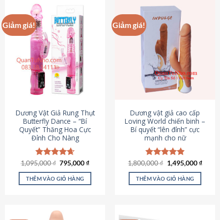
Giảm giá!
Giảm giá!
Dương Vật Giả Rung Thụt
Dương vật giả cao cấp
Butterfly Dance – “Bí
Loving World chiến binh –
Quyết” Thăng Hoa Cực
Bí quyết “lên đỉnh” cực
Đỉnh Cho Nàng
mạnh cho nữ
Giá
Giá
Giá
Giá
1,095,000
Được xếp
₫
795,000
₫
1,800,000
Được xếp
₫
1,495,000
₫
gốc
hiện
gốc
hiện
hạng
4.65
hạng
4.89
là:
tại
là:
tại
5 sao
5 sao
THÊM VÀO GIỎ HÀNG
THÊM VÀO GIỎ HÀNG
1,095,000 ₫.
là:
1,800,000 ₫.
là:
795,000 ₫.
1,495