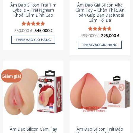
Âm Đạo Silicon Trái Tim
Âm Đạo Giả Silicon Aika
Lybaile – Trải Nghiệm
Cầm Tay – Chân Thật, An
Khoái Cảm Đỉnh Cao
Toàn Giúp Bạn Đạt Khoái
Cảm Tối Đa
Giá
Giá
750,000
Được xếp
₫
545,000
₫
gốc
hiện
hạng
4.70
Giá
Giá
499,000
Được xếp
₫
295,000
₫
là:
tại
gốc
hiện
5 sao
THÊM VÀO GIỎ HÀNG
hạng
4.75
750,000 ₫.
là:
là:
tại
5 sao
THÊM VÀO GIỎ HÀNG
545,000 ₫.
499,000 ₫.
là:
295,000
Giảm giá!
Âm Đạo Silicon Cầm Tay
Âm Đạo Silicon Trái Đào