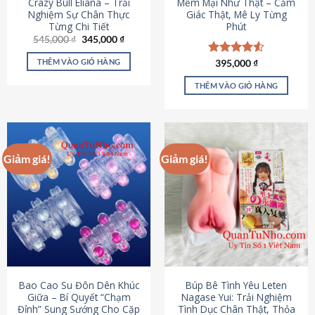
Crazy Bull Eliana – Trải
Mềm Mại Như Thật – Cảm
Nghiệm Sự Chân Thực
Giác Thật, Mê Ly Từng
Từng Chi Tiết
Phút
Giá
Giá
545,000
₫
345,000
₫
gốc
hiện
là:
tại
THÊM VÀO GIỎ HÀNG
Được xếp
395,000
₫
545,000 ₫.
là:
hạng
4.53
345,000 ₫.
5 sao
THÊM VÀO GIỎ HÀNG
Giảm giá!
Giảm giá!
Bao Cao Su Đôn Dên Khúc
Búp Bê Tình Yêu Leten
Giữa – Bí Quyết “Chạm
Nagase Yui: Trải Nghiệm
Đỉnh” Sung Sướng Cho Cặp
Tình Dục Chân Thật, Thỏa