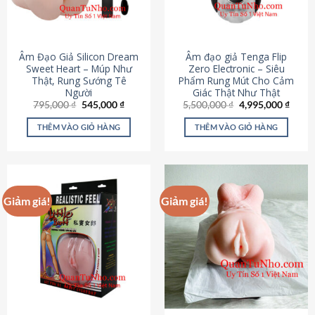
Âm Đạo Giả Silicon Dream
Âm đạo giả Tenga Flip
Sweet Heart – Múp Như
Zero Electronic – Siêu
Thật, Rung Sướng Tê
Phẩm Rung Mút Cho Cảm
Người
Giác Thật Như Thật
Giá
Giá
Giá
Giá
795,000
₫
545,000
₫
5,500,000
₫
4,995,000
₫
gốc
hiện
gốc
hiện
là:
tại
là:
tại
THÊM VÀO GIỎ HÀNG
THÊM VÀO GIỎ HÀNG
795,000 ₫.
là:
5,500,000 ₫.
là:
545,000 ₫.
4,995
Giảm giá!
Giảm giá!