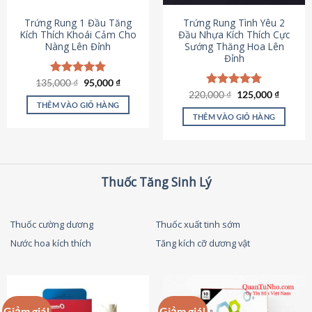
thể
được
Trứng Rung 1 Đầu Tăng
Trứng Rung Tình Yêu 2
chọn
Kích Thích Khoái Cảm Cho
Đầu Nhựa Kích Thích Cực
Nàng Lên Đỉnh
Sướng Thăng Hoa Lên
trên
Đỉnh
trang
sản
Giá
Giá
135,000
Được xếp
₫
95,000
₫
phẩm
gốc
hiện
hạng
4.87
Giá
Giá
220,000
Được xếp
₫
125,000
₫
là:
tại
gốc
hiện
5 sao
THÊM VÀO GIỎ HÀNG
hạng
4.79
135,000 ₫.
là:
là:
tại
5 sao
THÊM VÀO GIỎ HÀNG
95,000 ₫.
220,000 ₫.
là:
125,000
Thuốc Tăng Sinh Lý
Thuốc cường dương
Thuốc xuất tinh sớm
Nước hoa kích thích
Tăng kích cỡ dương vật
Giảm giá!
Giảm giá!