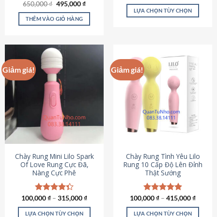
Giá
Giá
hạng
4.80
650,000
Được xếp
₫
495,000
₫
gốc
hiện
5 sao
LỰA CHỌN TÙY CHỌN
hạng
4.72
là:
tại
5 sao
THÊM VÀO GIỎ HÀNG
Sản
650,000 ₫.
là:
495,000 ₫.
phẩm
này
có
nhiều
Giảm giá!
Giảm giá!
biến
thể.
Các
tùy
chọn
có
thể
được
chọn
Chày Rung Mini Lilo Spark
Chày Rung Tình Yêu Lilo
Of Love Rung Cực Đã,
Rung 10 Cấp Độ Lên Đỉnh
trên
Nàng Cực Phê
Thật Sướng
trang
sản
phẩm
100,000
Được xếp
₫
–
315,000
₫
100,000
Được xếp
₫
–
415,000
₫
hạng
4.33
hạng
4.94
5 sao
5 sao
LỰA CHỌN TÙY CHỌN
LỰA CHỌN TÙY CHỌN