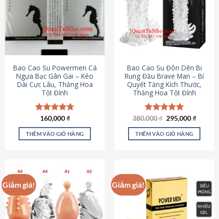
thể.
Các
tùy
chọn
có
thể
được
Bao Cao Su Powermen Cá
Bao Cao Su Đôn Dên Bi
chọn
Ngựa Bạc Gân Gai – Kéo
Rung Đầu Brave Man – Bí
Dài Cực Lâu, Thăng Hoa
Quyết Tăng Kích Thước,
trên
Tột Đỉnh
Thăng Hoa Tột Đỉnh
trang
sản
phẩm
Giá
Giá
Được xếp
160,000
₫
380,000
Được xếp
₫
295,000
₫
gốc
hiện
hạng
4.73
hạng
5.00
là:
tại
5 sao
5 sao
THÊM VÀO GIỎ HÀNG
THÊM VÀO GIỎ HÀNG
380,000 ₫.
là:
295,000
Giảm giá!
Giảm giá!