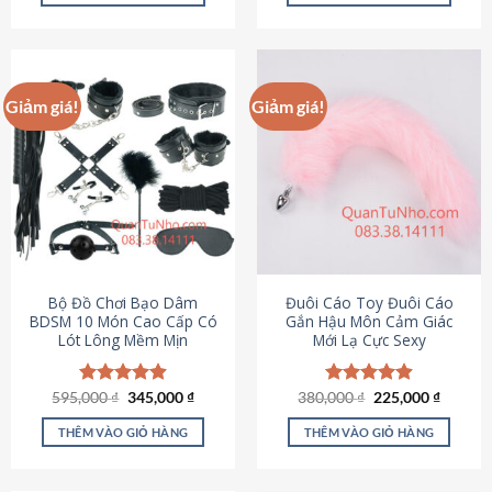
Sản
Sản
phẩm
phẩm
này
này
có
có
Giảm giá!
Giảm giá!
nhiều
nhiều
biến
biến
thể.
thể.
Các
Các
tùy
tùy
chọn
chọn
có
có
thể
thể
được
được
Bộ Đồ Chơi Bạo Dâm
Đuôi Cáo Toy Đuôi Cáo
chọn
chọn
BDSM 10 Món Cao Cấp Có
Gắn Hậu Môn Cảm Giác
Lót Lông Mềm Mịn
Mới Lạ Cực Sexy
trên
trên
trang
trang
sản
sản
Giá
Giá
Giá
Giá
595,000
Được xếp
₫
345,000
₫
380,000
Được xếp
₫
225,000
₫
phẩm
phẩm
gốc
hiện
gốc
hiện
hạng
4.88
hạng
4.88
là:
tại
là:
tại
5 sao
5 sao
THÊM VÀO GIỎ HÀNG
THÊM VÀO GIỎ HÀNG
595,000 ₫.
là:
380,000 ₫.
là:
345,000 ₫.
225,000