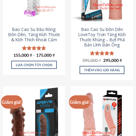
tùy
chọn
có
thể
được
Bao Cao Su Đầu Rồng:
Bao Cao Su Đôn Dên
chọn
Đôn Dên, Tăng Kích Thước
LoveToy Trơn Tăng Kích
& Kích Thích Khoái Cảm
Thước Khủng – Bứt Phá
trên
Bản Lĩnh Đàn Ông
trang
sản
155,000
Được xếp
₫
–
175,000
₫
phẩm
hạng
4.69
Giá
Giá
395,000
Được xếp
₫
295,000
₫
gốc
hiện
5 sao
LỰA CHỌN TÙY CHỌN
hạng
4.82
là:
tại
5 sao
THÊM VÀO GIỎ HÀNG
Sản
395,000 ₫.
là:
295,000
phẩm
này
có
nhiều
Giảm giá!
Giảm giá!
biến
thể.
Các
tùy
chọn
có