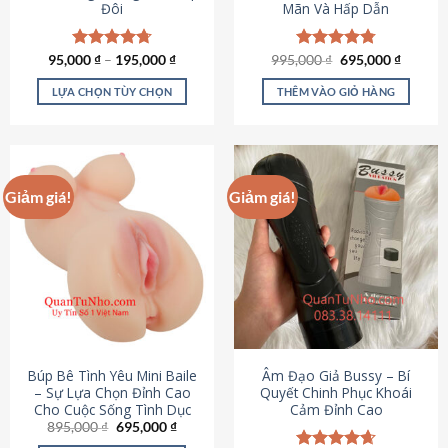
Đôi
Mãn Và Hấp Dẫn
Giá
Giá
95,000
Được xếp
₫
–
195,000
₫
995,000
Được xếp
₫
695,000
₫
gốc
hiện
hạng
4.70
hạng
4.80
là:
tại
5 sao
5 sao
LỰA CHỌN TÙY CHỌN
THÊM VÀO GIỎ HÀNG
995,000 ₫.
là:
695,000
Sản
phẩm
này
có
Giảm giá!
Giảm giá!
nhiều
biến
thể.
Các
tùy
chọn
có
thể
được
Búp Bê Tình Yêu Mini Baile
Âm Đạo Giả Bussy – Bí
chọn
– Sự Lựa Chọn Đỉnh Cao
Quyết Chinh Phục Khoái
Cho Cuộc Sống Tình Dục
Cảm Đỉnh Cao
trên
Giá
Giá
895,000
₫
695,000
₫
trang
gốc
hiện