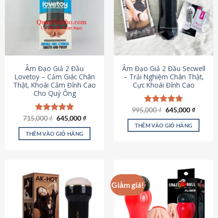
Âm Đạo Giả 2 Đầu
Âm Đạo Giả 2 Đầu Secwell
Lovetoy – Cảm Giác Chân
– Trải Nghiệm Chân Thật,
Thật, Khoái Cảm Đỉnh Cao
Cực Khoái Đỉnh Cao
Cho Quý Ông
Giá
Giá
995,000
Được xếp
₫
645,000
₫
gốc
hiện
Giá
Giá
hạng
4.88
715,000
Được xếp
₫
645,000
₫
là:
tại
gốc
hiện
5 sao
THÊM VÀO GIỎ HÀNG
hạng
4.79
995,000 ₫.
là:
là:
tại
5 sao
THÊM VÀO GIỎ HÀNG
645,000
715,000 ₫.
là:
645,000 ₫.
Giảm giá!