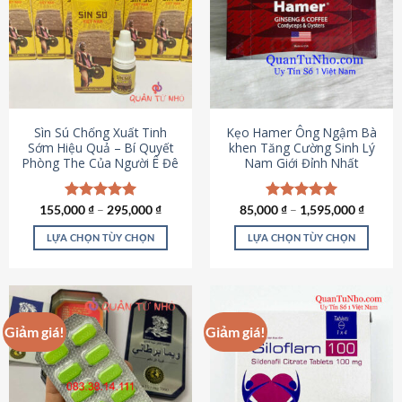
thể.
Các
tùy
chọn
có
thể
được
Sìn Sú Chống Xuất Tinh
Kẹo Hamer Ông Ngậm Bà
chọn
Sớm Hiệu Quả – Bí Quyết
khen Tăng Cường Sinh Lý
Phòng The Của Người Ê Đê
Nam Giới Đỉnh Nhất
trên
trang
sản
155,000
Được xếp
₫
–
295,000
₫
85,000
Được xếp
₫
–
1,595,000
₫
phẩm
hạng
4.95
hạng
5.00
5 sao
5 sao
LỰA CHỌN TÙY CHỌN
LỰA CHỌN TÙY CHỌN
Sản
Sản
phẩm
phẩm
này
này
có
có
Giảm giá!
Giảm giá!
nhiều
nhiều
biến
biến
thể.
thể.
Các
Các