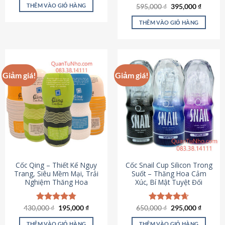
sản
là:
tại
THÊM VÀO GIỎ HÀNG
Giá
Giá
595,000
Được xếp
₫
395,000
₫
895,000 ₫.
là:
phẩm
gốc
hiện
hạng
4.64
695,000 ₫.
là:
tại
5 sao
THÊM VÀO GIỎ HÀNG
595,000 ₫.
là:
395,000
Giảm giá!
Giảm giá!
Cốc Qing – Thiết Kế Ngụy
Cốc Snail Cup Silicon Trong
Trang, Siêu Mềm Mại, Trải
Suốt – Thăng Hoa Cảm
Nghiệm Thăng Hoa
Xúc, Bí Mật Tuyệt Đối
Giá
Giá
Giá
Giá
430,000
Được xếp
₫
195,000
₫
650,000
Được xếp
₫
295,000
₫
gốc
hiện
gốc
hiện
hạng
4.78
hạng
4.69
là:
tại
là:
tại
5 sao
5 sao
THÊM VÀO GIỎ HÀNG
THÊM VÀO GIỎ HÀNG