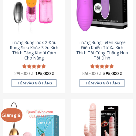
Trứng Rung Inox 2 Đầu
Trứng Rung Leten Surge
Rung Siêu Khỏe Siêu Kích
Điều Khiển Từ Xa Kích
Thích Tăng Khoái Cảm
Thích Tột Cùng Thăng Hoa
Cho Nàng
Tột Đỉnh
Giá
Giá
Giá
Giá
290,000
Được xếp
₫
195,000
₫
850,000
Được xếp
₫
595,000
₫
gốc
hiện
gốc
hiện
hạng
4.64
hạng
4.69
là:
tại
là:
tại
5 sao
5 sao
THÊM VÀO GIỎ HÀNG
THÊM VÀO GIỎ HÀNG
290,000 ₫.
là:
850,000 ₫.
là:
195,000 ₫.
595,000
Giảm giá!