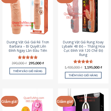
Dương Vật Giả Giá Rẻ Trơn
Dương Vật Giả Rung Xoay
Barbara – Bí Quyết Lên
Lybaile 48 Độ – Thăng Hoa
Đỉnh Ngay Lần Đầu Tiên
Cực Đỉnh Với 120 Chế Độ
Rung
Giá
Giá
390,000
Được xếp
₫
295,000
₫
gốc
hiện
hạng
4.90
Giá
Giá
1,400,000
Được xếp
₫
1,195,000
₫
là:
tại
gốc
hiện
5 sao
THÊM VÀO GIỎ HÀNG
hạng
4.62
390,000 ₫.
là:
là:
tại
5 sao
THÊM VÀO GIỎ HÀNG
295,000 ₫.
1,400,000 ₫.
là:
1,195
Giảm giá!
Giảm giá!