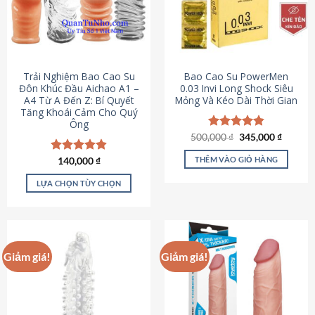
Trải Nghiệm Bao Cao Su
Bao Cao Su PowerMen
Đôn Khúc Đầu Aichao A1 –
0.03 Invi Long Shock Siêu
A4 Từ A Đến Z: Bí Quyết
Mỏng Và Kéo Dài Thời Gian
Tăng Khoái Cảm Cho Quý
Ông
Giá
Giá
500,000
Được xếp
₫
345,000
₫
gốc
hiện
hạng
4.85
là:
tại
5 sao
THÊM VÀO GIỎ HÀNG
Được xếp
140,000
₫
500,000 ₫.
là:
hạng
4.88
345,000
5 sao
LỰA CHỌN TÙY CHỌN
Sản
phẩm
này
có
Giảm giá!
Giảm giá!
nhiều
biến
thể.
Các