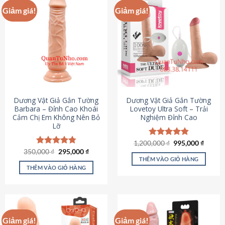
Giảm giá!
Giảm giá!
Dương Vật Giả Gắn Tường
Dương Vật Giả Gắn Tường
Barbara – Đỉnh Cao Khoái
Lovetoy Ultra Soft – Trải
Cảm Chị Em Không Nên Bỏ
Nghiệm Đỉnh Cao
Lỡ
Giá
Giá
1,200,000
Được xếp
₫
995,000
₫
gốc
hiện
Giá
Giá
hạng
4.82
350,000
Được xếp
₫
295,000
₫
là:
tại
gốc
hiện
5 sao
THÊM VÀO GIỎ HÀNG
hạng
4.79
1,200,000 ₫.
là:
là:
tại
5 sao
THÊM VÀO GIỎ HÀNG
995,00
350,000 ₫.
là:
295,000 ₫.
Giảm giá!
Giảm giá!