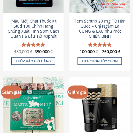
có
có
thể
thể
được
được
(Mẫu Mới) Chai Thuốc Xịt
Tem Sentrip 20 mg Từ Hàn
chọn
chọn
Stud 100 Chính Hãng
Quốc – Chỉ Ngậm Là
Chống Xuất Tinh Sớm Cách
CỨNG & LÂU như một
trên
trên
Quan Hệ Lâu Tới 40phút
CHIẾN BINH
trang
trang
sản
sản
phẩm
phẩm
Giá
Giá
480,000
Được xếp
₫
390,000
₫
100,000
Được xếp
₫
–
750,000
₫
gốc
hiện
hạng
5.00
hạng
5.00
là:
tại
5 sao
5 sao
THÊM VÀO GIỎ HÀNG
LỰA CHỌN TÙY CHỌN
480,000 ₫.
là:
390,000 ₫.
Sản
phẩm
này
có
Giảm giá!
Giảm giá!
nhiều
biến
thể.
Các
tùy
chọn
có