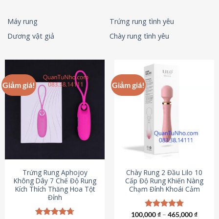
Máy rung
Trứng rung tình yêu
Dương vật giả
Chày rung tình yêu
Giảm giá!
Giảm giá!
Trứng Rung Aphojoy
Chày Rung 2 Đầu Lilo 10
Không Dây 7 Chế Độ Rung
Cấp Độ Rung Khiến Nàng
Kích Thích Thăng Hoa Tột
Chạm Đỉnh Khoái Cảm
Đỉnh
100,000
Được xếp
₫
–
465,000
₫