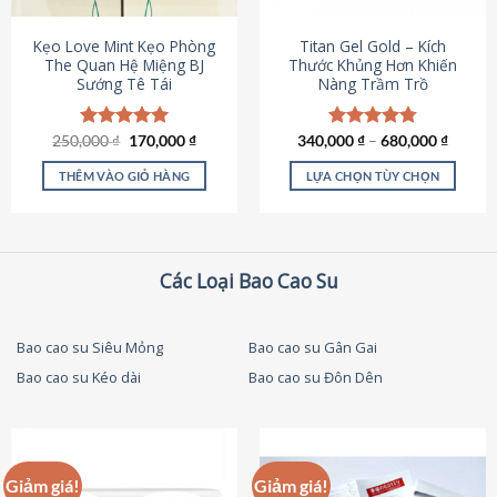
thể
được
Kẹo Love Mint Kẹo Phòng
Titan Gel Gold – Kích
chọn
The Quan Hệ Miệng BJ
Thước Khủng Hơn Khiến
Sướng Tê Tái
Nàng Trầm Trồ
trên
trang
sản
Giá
Giá
250,000
Được xếp
₫
170,000
₫
340,000
Được xếp
₫
–
680,000
₫
phẩm
gốc
hiện
hạng
5.00
hạng
4.79
là:
tại
5 sao
5 sao
THÊM VÀO GIỎ HÀNG
LỰA CHỌN TÙY CHỌN
250,000 ₫.
là:
170,000 ₫.
Sản
phẩm
này
có
Các Loại Bao Cao Su
nhiều
biến
thể.
Bao cao su Siêu Mỏng
Bao cao su Gân Gai
Các
Bao cao su Kéo dài
Bao cao su Đôn Dên
tùy
chọn
có
thể
được
Giảm giá!
Giảm giá!