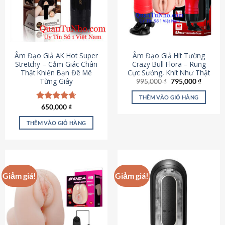
Âm Đạo Giả AK Hot Super
Âm Đạo Giả Hít Tường
Stretchy – Cảm Giác Chân
Crazy Bull Flora – Rung
Thật Khiến Bạn Đê Mê
Cực Sướng, Khít Như Thật
Từng Giây
Giá
Giá
995,000
₫
795,000
₫
gốc
hiện
là:
tại
THÊM VÀO GIỎ HÀNG
995,000 ₫.
là:
Được xếp
650,000
₫
795,000
hạng
4.75
5 sao
THÊM VÀO GIỎ HÀNG
Giảm giá!
Giảm giá!