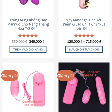
Trứng Rung Không Dây
Máy Massage Tình Yêu
Mannuo Cho Nàng Thăng
Điểm G Lilo Chỉ 1 Chạm Là
Hoa Tột Đỉnh
Lên Đỉnh
Giá
Giá
550,000
Được xếp
₫
345,000
₫
120,000
Được xếp
₫
–
715,000
₫
gốc
hiện
hạng
4.81
hạng
4.85
là:
tại
5 sao
5 sao
THÊM VÀO GIỎ HÀNG
LỰA CHỌN TÙY CHỌN
550,000 ₫.
là:
345,000 ₫.
Sản
phẩm
này
có
Giảm giá!
Giảm giá!
nhiều
biến
thể.
Các
tùy
chọn
có