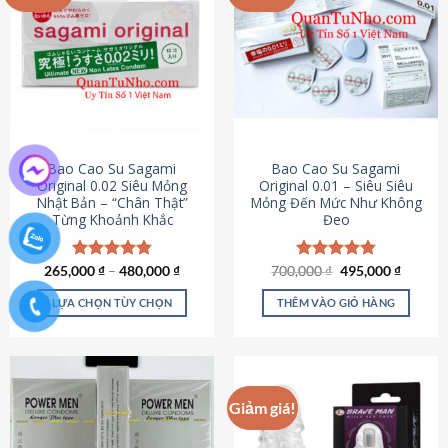
chọn
trên
trang
sản
phẩm
Bao Cao Su Sagami
Bao Cao Su Sagami
Original 0.02 Siêu Mỏng
Original 0.01 – Siêu Siêu
Nhật Bản – “Chân Thật”
Mỏng Đến Mức Như Không
Từng Khoảnh Khắc
Đeo
Giá
Giá
265,000
Được xếp
₫
–
480,000
₫
700,000
Được xếp
₫
495,000
₫
gốc
hiện
hạng
4.87
hạng
4.83
là:
tại
5 sao
5 sao
LỰA CHỌN TÙY CHỌN
THÊM VÀO GIỎ HÀNG
700,000 ₫.
là:
495,000
Sản
phẩm
này
có
Giảm giá!
nhiều
biến