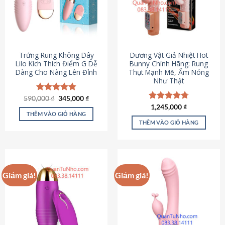
Trứng Rung Không Dây
Dương Vật Giả Nhiệt Hot
Lilo Kích Thích Điểm G Dễ
Bunny Chính Hãng: Rung
Dàng Cho Nàng Lên Đỉnh
Thụt Mạnh Mẽ, Ấm Nóng
Như Thật
Giá
Giá
590,000
Được xếp
₫
345,000
₫
gốc
hiện
hạng
4.79
Được xếp
1,245,000
₫
là:
tại
5 sao
THÊM VÀO GIỎ HÀNG
hạng
4.73
590,000 ₫.
là:
5 sao
THÊM VÀO GIỎ HÀNG
345,000 ₫.
Giảm giá!
Giảm giá!