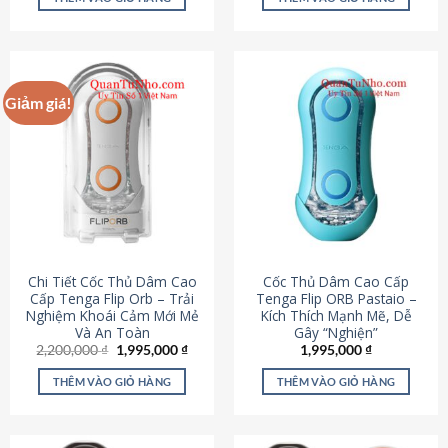
430,000 ₫.
là:
650,000 ₫.
là:
195,000 ₫.
295,000
Giảm giá!
Chi Tiết Cốc Thủ Dâm Cao
Cốc Thủ Dâm Cao Cấp
Cấp Tenga Flip Orb – Trải
Tenga Flip ORB Pastaio –
Nghiệm Khoái Cảm Mới Mẻ
Kích Thích Mạnh Mẽ, Dễ
Và An Toàn
Gây “Nghiện”
Giá
Giá
2,200,000
₫
1,995,000
₫
1,995,000
₫
gốc
hiện
là:
tại
THÊM VÀO GIỎ HÀNG
THÊM VÀO GIỎ HÀNG
2,200,000 ₫.
là:
1,995,000 ₫.