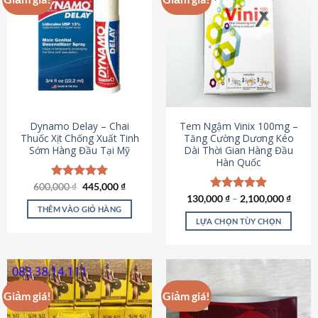
Dynamo Delay – Chai
Tem Ngậm Vinix 100mg –
Thuốc Xịt Chống Xuất Tinh
Tăng Cường Dương Kéo
Sớm Hàng Đầu Tại Mỹ
Dài Thời Gian Hàng Đầu
Hàn Quốc
Giá
Giá
600,000
Được xếp
₫
445,000
₫
gốc
hiện
hạng
5.00
130,000
Được xếp
₫
–
2,100,000
₫
là:
tại
5 sao
THÊM VÀO GIỎ HÀNG
hạng
5.00
600,000 ₫.
là:
5 sao
LỰA CHỌN TÙY CHỌN
445,000 ₫.
Sản
phẩm
này
có
Giảm giá!
Giảm giá!
nhiều
biến