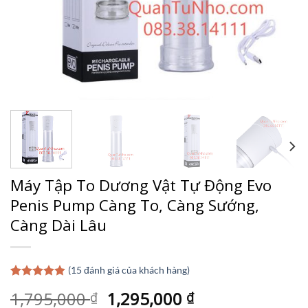
Máy Tập To Dương Vật Tự Động Evo
Penis Pump Càng To, Càng Sướng,
Càng Dài Lâu
(
15
đánh giá của khách hàng)
4.87
15
trên 5
Giá
Giá
1,795,000
1,295,000
₫
₫
dựa trên