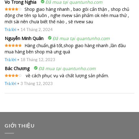
Vo Trong Nghia
Đã mua tại quantunho.com
Shop giao hàng nhanh , bao gói cẩn thận , shop chủ
động che tên sp luôn , nghe rivew sản phẩm ok nên mua thử ,
Được
xếp
mới sài nên chưa biết thế nào , sẽ rivew sau
hạng
4
5 sao
Trả lời
•
14 Tháng 2, 2024
Nguyễn Minh Quân
Đã mua tại quantunho.com
Hàng chuẩn,giá tốt,shop giao hàng nhanh ,lần đầu
mua hàng bên shop mà ưng quá
Được xếp
hạng
5
5
sao
Trả lời
•
18 Tháng 12, 2023
Bác Chương
Đã mua tại quantunho.com
về cách phục vụ và chất lượng sản phẩm.
Được
Trả lời
•
3 Tháng 12, 2023
xếp
hạng
4
5 sao
GIỚI THIỆU