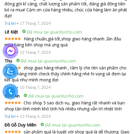
đóng gói kĩ càng, chất lượng sản phẩm tốt, đáng giá đồng tiền
Được xếp
hạng
5
5
bỏ ra mua! Cảm ơn cửa hàng nhiều, chúc cửa hàng làm ăn phát
sao
đạt!
Trả lời
•
17 Tháng 7, 2024
Lê Kiệt
Đã mua tại quantunho.com
Hàng chuẩn,giá tốt,shop giao hàng nhanh ,lần đầu
mua hàng bên shop mà ưng quá
Được xếp
hạng
5
5
sao
Trả lời
•
12 Tháng 7, 2024
Thu
Đã mua tại quantunho.com
shop giao hàng nhanh , tâm lý che tên sản phẩm cho
khách hàng mình check thấy chính hãng nhé hi vọng sẽ đem lại
Được xếp
hạng
5
5
kết quả như mình mong đợi
sao
Trả lời
•
10 Tháng 7, 2024
Bình An
Đã mua tại quantunho.com
Cho shop 5 sao dịch vụ, giao hàng rất nhanh và bạn
shop tận tình mình khó tính hỏi nhiều nhưng vẫn trl nhiệt tình
Được xếp
hạng
5
5
sao
Trả lời
•
13 Tháng 4, 2024
Đồ Gỗ Duy Miền
Đã mua tại quantunho.com
sản phẩm quá là tuyệt vời shop quá là dễ thương. Giao