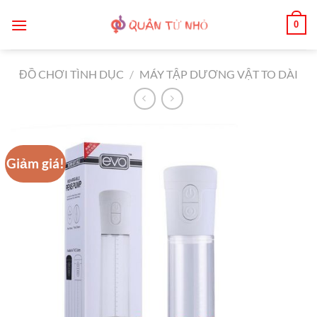
Bỏ
0
qua
nội
dung
ĐỒ CHƠI TÌNH DỤC
/
MÁY TẬP DƯƠNG VẬT TO DÀI
Giảm giá!