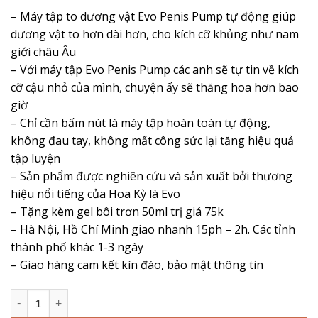
đánh giá
gốc
hiện
– Máy tập to dương vật Evo Penis Pump tự động giúp
là:
tại
dương vật to hơn dài hơn, cho kích cỡ khủng như nam
1,795,000 ₫.
là:
giới châu Âu
1,295,000 ₫.
– Với máy tập Evo Penis Pump các anh sẽ tự tin về kích
cỡ cậu nhỏ của mình, chuyện ấy sẽ thăng hoa hơn bao
giờ
– Chỉ cần bấm nút là máy tập hoàn toàn tự động,
không đau tay, không mất công sức lại tăng hiệu quả
tập luyện
– Sản phẩm được nghiên cứu và sản xuất bởi thương
hiệu nổi tiếng của Hoa Kỳ là Evo
– Tặng kèm gel bôi trơn 50ml trị giá 75k
– Hà Nội, Hồ Chí Minh giao nhanh 15ph – 2h. Các tỉnh
thành phố khác 1-3 ngày
– Giao hàng cam kết kín đáo, bảo mật thông tin
Máy Tập To Dương Vật Tự Động Evo Penis Pump Càng To, Càng Sướng