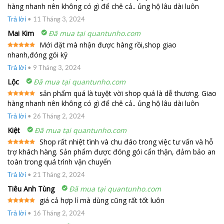
hàng nhanh nên không có gì để chê cả.. ủng hộ lâu dài luôn
Được xếp
hạng
5
5
sao
Trả lời
•
11 Tháng 3, 2024
Mai Kim
Đã mua tại quantunho.com
Mới đặt mà nhận được hàng rồi,shop giao
nhanh,đóng gói kỹ
Được xếp
hạng
5
5
sao
Trả lời
•
9 Tháng 3, 2024
Lộc
Đã mua tại quantunho.com
sản phẩm quá là tuyệt vời shop quá là dễ thương. Giao
hàng nhanh nên không có gì để chê cả.. ủng hộ lâu dài luôn
Được xếp
hạng
5
5
sao
Trả lời
•
26 Tháng 2, 2024
Kiệt
Đã mua tại quantunho.com
Shop rất nhiệt tình và chu đáo trong việc tư vấn và hỗ
trợ khách hàng. Sản phẩm được đóng gói cẩn thận, đảm bảo an
Được xếp
hạng
5
5
toàn trong quá trình vận chuyển
sao
Trả lời
•
21 Tháng 2, 2024
Tiêu Anh Tùng
Đã mua tại quantunho.com
giá cả hợp lí mà dùng cũng rất tốt luôn
Được xếp
Trả lời
•
16 Tháng 2, 2024
hạng
5
5
sao