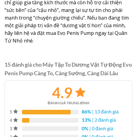
chỉ giúp gia tăng kích thước mà còn hỗ trợ cải thiện
“sức bền” của “cậu nhỏ”, mang lại sự tự tin cho phái
mạnh trong “chuyện giường chiếu”. Nếu bạn đang tìm
một giải pháp trị vấn đề “dương vật tí hon” của mình,
hãy liên hệ và đặt mua Evo Penis Pump ngay tại Quân
Tử Nhỏ nhé.
15 đánh giá cho
Máy Tập To Dương Vật Tự Động Evo
Penis Pump Càng To, Càng Sướng, Càng Dài Lâu
4.9
ĐÁNH GIÁ TRUNG BÌNH
86%
| 13 đánh giá
5
13%
| 2 đánh giá
4
0%
| 0 đánh giá
3
0%
| 0 đánh giá
2