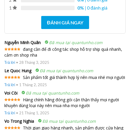
0%
| 0 đánh giá
1
ĐÁNH GIÁ NGAY
Nguyễn Minh Quân
Đã mua tại quantunho.com
đang cần để đi công tác shop hỗ trợ ship quá nhanh,
cảm ơn shop nha
Được xếp
hạng
5
5
sao
Trả lời
•
28 Tháng 3, 2025
Le Quoc Hung
Đã mua tại quantunho.com
Sản phẩm tốt giá thành hợp lý nên mua nhé mọi người
Được xếp
Trả lời
•
1 Tháng 2, 2025
hạng
5
5
sao
Voi Còi
Đã mua tại quantunho.com
Hàng chính hãng đóng gói cận thận thấy mọi người
khuyên dùng loại này nên mua nha mọi người
Được xếp
hạng
5
5
sao
Trả lời
•
21 Tháng 1, 2025
Vo Trong Nghia
Đã mua tại quantunho.com
Thời gian giao hàng nhanh, sản phẩm được cửa hàng