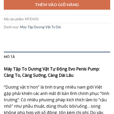
THÊM VÀO GIỎ HÀNG
Mã sản phẩm:
MTDV05
Danh mục:
Máy Tập Dương Vật To Dài
MÔ TẢ
Máy Tập To Dương Vật Tự Động Evo Penis Pump:
Càng To, Càng Sướng, Càng Dài Lâu
“Dương vật tí hon” là tình trạng nhiều nam giới Việt
gặp phải khiến các anh mất đi bản lĩnh chinh phục “tình
trường”. Có nhiều phương pháp kích thích làm to “cậu
nhỏ” như phẫu thuật, dùng thuốc bôi/uống… song
không phù hợp với số đông, tốn kém chi phí. Do vậy,