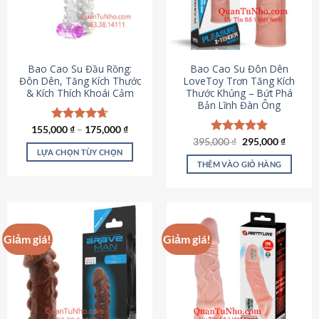
tùy
chọn
có
thể
được
Bao Cao Su Đầu Rồng:
Bao Cao Su Đôn Dên
chọn
Đôn Dên, Tăng Kích Thước
LoveToy Trơn Tăng Kích
& Kích Thích Khoái Cảm
Thước Khủng – Bứt Phá
trên
Bản Lĩnh Đàn Ông
trang
sản
155,000
Được xếp
₫
–
175,000
₫
phẩm
hạng
4.69
Giá
Giá
395,000
Được xếp
₫
295,000
₫
gốc
hiện
5 sao
LỰA CHỌN TÙY CHỌN
hạng
4.82
là:
tại
5 sao
THÊM VÀO GIỎ HÀNG
Sản
395,000 ₫.
là:
295,000
phẩm
này
có
nhiều
Giảm giá!
Giảm giá!
biến
thể.
Các
tùy
chọn
có