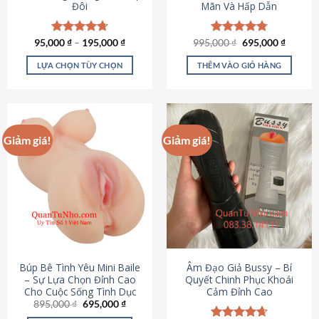
Đôi
Mãn Và Hấp Dẫn
Giá
Giá
95,000
Được xếp
₫
–
195,000
₫
995,000
Được xếp
₫
695,000
₫
gốc
hiện
hạng
4.70
hạng
4.80
là:
tại
5 sao
5 sao
LỰA CHỌN TÙY CHỌN
THÊM VÀO GIỎ HÀNG
995,000 ₫.
là:
695,000
Sản
phẩm
này
có
Giảm giá!
Giảm giá!
nhiều
biến
thể.
Các
tùy
chọn
có
thể
được
Búp Bê Tình Yêu Mini Baile
Âm Đạo Giả Bussy – Bí
chọn
– Sự Lựa Chọn Đỉnh Cao
Quyết Chinh Phục Khoái
Cho Cuộc Sống Tình Dục
Cảm Đỉnh Cao
trên
Giá
Giá
895,000
₫
695,000
₫
trang
gốc
hiện