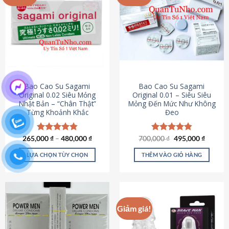
chọn
trên
trang
sản
phẩm
Bao Cao Su Sagami
Bao Cao Su Sagami
Original 0.02 Siêu Mỏng
Original 0.01 – Siêu Siêu
Nhật Bản – “Chân Thật”
Mỏng Đến Mức Như Không
Từng Khoảnh Khắc
Đeo
Giá
Giá
265,000
Được xếp
₫
–
480,000
₫
700,000
Được xếp
₫
495,000
₫
gốc
hiện
hạng
4.87
hạng
4.83
là:
tại
5 sao
5 sao
LỰA CHỌN TÙY CHỌN
THÊM VÀO GIỎ HÀNG
700,000 ₫.
là:
495,000
Sản
phẩm
này
có
Giảm giá!
nhiều
biến