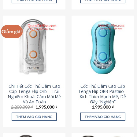
430,000 ₫.
là:
650,000 ₫.
là:
195,000 ₫.
295,000
Giảm giá!
Chi Tiết Cốc Thủ Dâm Cao
Cốc Thủ Dâm Cao Cấp
Cấp Tenga Flip Orb – Trải
Tenga Flip ORB Pastaio –
Nghiệm Khoái Cảm Mới Mẻ
Kích Thích Mạnh Mẽ, Dễ
Và An Toàn
Gây “Nghiện”
Giá
Giá
2,200,000
₫
1,995,000
₫
1,995,000
₫
gốc
hiện
là:
tại
THÊM VÀO GIỎ HÀNG
THÊM VÀO GIỎ HÀNG
2,200,000 ₫.
là:
1,995,000 ₫.