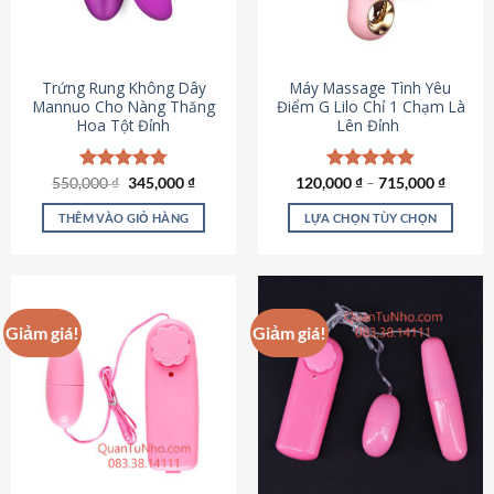
Trứng Rung Không Dây
Máy Massage Tình Yêu
Mannuo Cho Nàng Thăng
Điểm G Lilo Chỉ 1 Chạm Là
Hoa Tột Đỉnh
Lên Đỉnh
Giá
Giá
550,000
Được xếp
₫
345,000
₫
120,000
Được xếp
₫
–
715,000
₫
gốc
hiện
hạng
4.81
hạng
4.85
là:
tại
5 sao
5 sao
THÊM VÀO GIỎ HÀNG
LỰA CHỌN TÙY CHỌN
550,000 ₫.
là:
345,000 ₫.
Sản
phẩm
này
có
Giảm giá!
Giảm giá!
nhiều
biến
thể.
Các
tùy
chọn
có