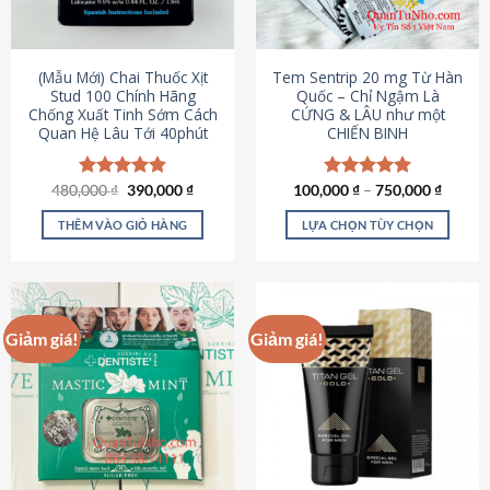
có
có
thể
thể
được
được
(Mẫu Mới) Chai Thuốc Xịt
Tem Sentrip 20 mg Từ Hàn
chọn
chọn
Stud 100 Chính Hãng
Quốc – Chỉ Ngậm Là
Chống Xuất Tinh Sớm Cách
CỨNG & LÂU như một
trên
trên
Quan Hệ Lâu Tới 40phút
CHIẾN BINH
trang
trang
sản
sản
phẩm
phẩm
Giá
Giá
480,000
Được xếp
₫
390,000
₫
100,000
Được xếp
₫
–
750,000
₫
gốc
hiện
hạng
5.00
hạng
5.00
là:
tại
5 sao
5 sao
THÊM VÀO GIỎ HÀNG
LỰA CHỌN TÙY CHỌN
480,000 ₫.
là:
390,000 ₫.
Sản
phẩm
này
có
Giảm giá!
Giảm giá!
nhiều
biến
thể.
Các
tùy
chọn
có