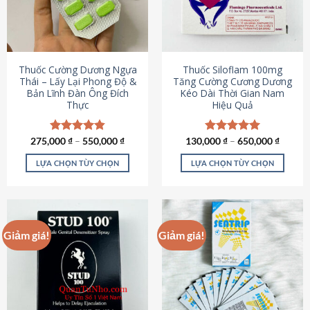
tùy
tùy
chọn
chọn
có
có
thể
thể
được
được
Thuốc Cường Dương Ngựa
Thuốc Siloflam 100mg
chọn
chọn
Thái – Lấy Lại Phong Độ &
Tăng Cường Cương Dương
Bản Lĩnh Đàn Ông Đích
Kéo Dài Thời Gian Nam
trên
trên
Thực
Hiệu Quả
trang
trang
sản
sản
phẩm
phẩm
275,000
Được xếp
₫
–
550,000
₫
130,000
Được xếp
₫
–
650,000
₫
hạng
4.87
hạng
5.00
5 sao
5 sao
LỰA CHỌN TÙY CHỌN
LỰA CHỌN TÙY CHỌN
Sản
Sản
phẩm
phẩm
này
này
có
có
Giảm giá!
Giảm giá!
nhiều
nhiều
biến
biến
thể.
thể.
Các
Các
tùy
tùy
chọn
chọn