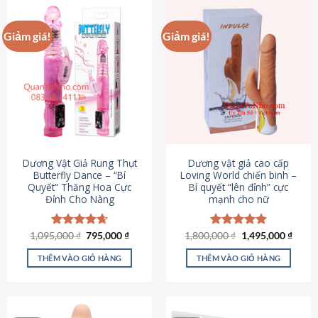
Giảm giá!
Giảm giá!
Dương Vật Giả Rung Thụt
Dương vật giả cao cấp
Butterfly Dance – “Bí
Loving World chiến binh –
Quyết” Thăng Hoa Cực
Bí quyết “lên đỉnh” cực
Đỉnh Cho Nàng
mạnh cho nữ
Giá
Giá
Giá
Giá
1,095,000
Được xếp
₫
795,000
₫
1,800,000
Được xếp
₫
1,495,000
₫
gốc
hiện
gốc
hiện
hạng
4.65
hạng
4.89
là:
tại
là:
tại
5 sao
5 sao
THÊM VÀO GIỎ HÀNG
THÊM VÀO GIỎ HÀNG
1,095,000 ₫.
là:
1,800,000 ₫.
là:
795,000 ₫.
1,495