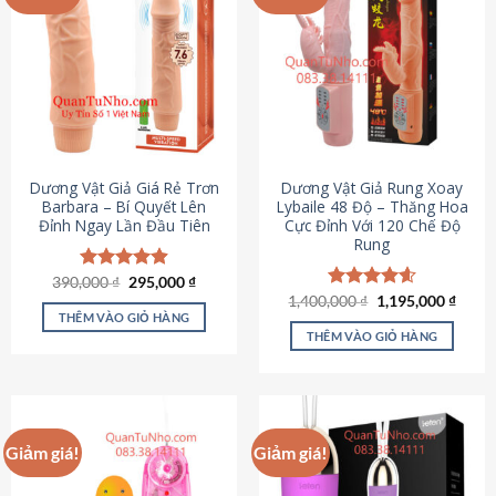
Dương Vật Giả Giá Rẻ Trơn
Dương Vật Giả Rung Xoay
Barbara – Bí Quyết Lên
Lybaile 48 Độ – Thăng Hoa
Đỉnh Ngay Lần Đầu Tiên
Cực Đỉnh Với 120 Chế Độ
Rung
Giá
Giá
390,000
Được xếp
₫
295,000
₫
gốc
hiện
hạng
4.90
Giá
Giá
1,400,000
Được xếp
₫
1,195,000
₫
là:
tại
gốc
hiện
5 sao
THÊM VÀO GIỎ HÀNG
hạng
4.62
390,000 ₫.
là:
là:
tại
5 sao
THÊM VÀO GIỎ HÀNG
295,000 ₫.
1,400,000 ₫.
là:
1,195
Giảm giá!
Giảm giá!