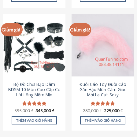
Sản
Sản
phẩm
phẩm
này
này
có
có
Giảm giá!
Giảm giá!
nhiều
nhiều
biến
biến
thể.
thể.
Các
Các
tùy
tùy
chọn
chọn
có
có
thể
thể
được
được
Bộ Đồ Chơi Bạo Dâm
Đuôi Cáo Toy Đuôi Cáo
chọn
chọn
BDSM 10 Món Cao Cấp Có
Gắn Hậu Môn Cảm Giác
Lót Lông Mềm Mịn
Mới Lạ Cực Sexy
trên
trên
trang
trang
sản
sản
Giá
Giá
Giá
Giá
595,000
Được xếp
₫
345,000
₫
380,000
Được xếp
₫
225,000
₫
phẩm
phẩm
gốc
hiện
gốc
hiện
hạng
4.88
hạng
4.88
là:
tại
là:
tại
5 sao
5 sao
THÊM VÀO GIỎ HÀNG
THÊM VÀO GIỎ HÀNG
595,000 ₫.
là:
380,000 ₫.
là:
345,000 ₫.
225,000