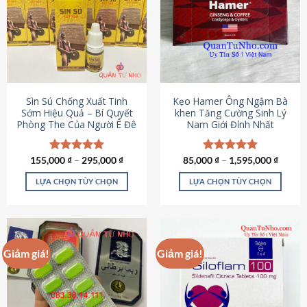
thể.
Các
tùy
chọn
có
thể
được
Sìn Sú Chống Xuất Tinh
Kẹo Hamer Ông Ngậm Bà
chọn
Sớm Hiệu Quả – Bí Quyết
khen Tăng Cường Sinh Lý
Phòng The Của Người Ê Đê
Nam Giới Đỉnh Nhất
trên
trang
sản
155,000
Được xếp
₫
–
295,000
₫
85,000
Được xếp
₫
–
1,595,000
₫
phẩm
hạng
4.95
hạng
5.00
5 sao
5 sao
LỰA CHỌN TÙY CHỌN
LỰA CHỌN TÙY CHỌN
Sản
Sản
phẩm
phẩm
này
này
có
có
Giảm giá!
Giảm giá!
nhiều
nhiều
biến
biến
thể.
thể.
Các
Các