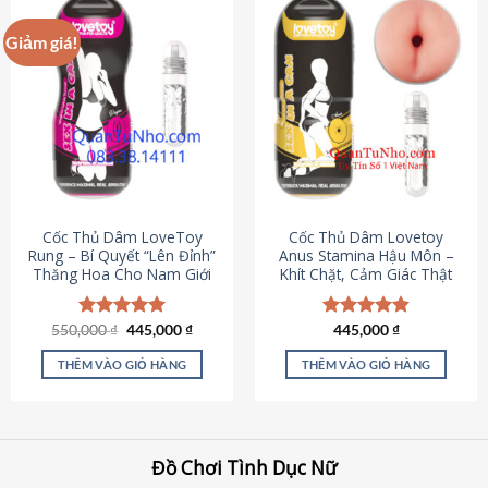
Giảm giá!
Cốc Thủ Dâm LoveToy
Cốc Thủ Dâm Lovetoy
Rung – Bí Quyết “Lên Đỉnh”
Anus Stamina Hậu Môn –
Thăng Hoa Cho Nam Giới
Khít Chặt, Cảm Giác Thật
Giá
Giá
550,000
Được xếp
₫
445,000
₫
Được xếp
445,000
₫
gốc
hiện
hạng
5.00
hạng
4.84
là:
tại
5 sao
5 sao
THÊM VÀO GIỎ HÀNG
THÊM VÀO GIỎ HÀNG
550,000 ₫.
là:
445,000 ₫.
Đồ Chơi Tình Dục Nữ