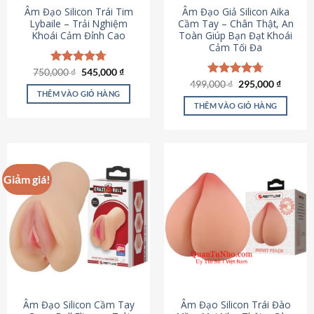
Âm Đạo Silicon Trái Tim
Âm Đạo Giả Silicon Aika
Lybaile – Trải Nghiệm
Cầm Tay – Chân Thật, An
Khoái Cảm Đỉnh Cao
Toàn Giúp Bạn Đạt Khoái
Cảm Tối Đa
Giá
Giá
750,000
Được xếp
₫
545,000
₫
gốc
hiện
hạng
4.70
Giá
Giá
499,000
Được xếp
₫
295,000
₫
là:
tại
gốc
hiện
5 sao
THÊM VÀO GIỎ HÀNG
hạng
4.75
750,000 ₫.
là:
là:
tại
5 sao
THÊM VÀO GIỎ HÀNG
545,000 ₫.
499,000 ₫.
là:
295,000
Giảm giá!
Âm Đạo Silicon Cầm Tay
Âm Đạo Silicon Trái Đào