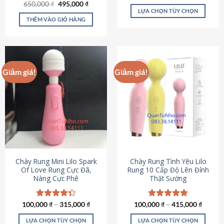
Giá
Giá
hạng
4.80
650,000
Được xếp
₫
495,000
₫
gốc
hiện
5 sao
LỰA CHỌN TÙY CHỌN
hạng
4.72
là:
tại
5 sao
THÊM VÀO GIỎ HÀNG
Sản
650,000 ₫.
là:
495,000 ₫.
phẩm
này
có
nhiều
Giảm giá!
Giảm giá!
biến
thể.
Các
tùy
chọn
có
thể
được
chọn
Chày Rung Mini Lilo Spark
Chày Rung Tình Yêu Lilo
Of Love Rung Cực Đã,
Rung 10 Cấp Độ Lên Đỉnh
trên
Nàng Cực Phê
Thật Sướng
trang
sản
phẩm
100,000
Được xếp
₫
–
315,000
₫
100,000
Được xếp
₫
–
415,000
₫
hạng
4.33
hạng
4.94
5 sao
5 sao
LỰA CHỌN TÙY CHỌN
LỰA CHỌN TÙY CHỌN