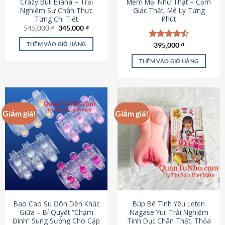
Crazy Bull Eliana – Trải
Mềm Mại Như Thật – Cảm
Nghiệm Sự Chân Thực
Giác Thật, Mê Ly Từng
Từng Chi Tiết
Phút
Giá
Giá
545,000
₫
345,000
₫
gốc
hiện
là:
tại
THÊM VÀO GIỎ HÀNG
Được xếp
395,000
₫
545,000 ₫.
là:
hạng
4.53
345,000 ₫.
5 sao
THÊM VÀO GIỎ HÀNG
Giảm giá!
Giảm giá!
Bao Cao Su Đôn Dên Khúc
Búp Bê Tình Yêu Leten
Giữa – Bí Quyết “Chạm
Nagase Yui: Trải Nghiệm
Đỉnh” Sung Sướng Cho Cặp
Tình Dục Chân Thật, Thỏa