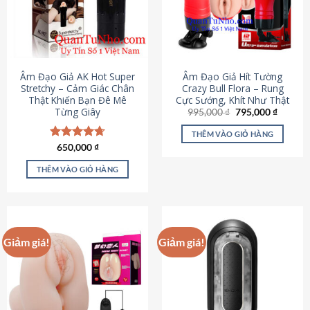
Âm Đạo Giả AK Hot Super
Âm Đạo Giả Hít Tường
Stretchy – Cảm Giác Chân
Crazy Bull Flora – Rung
Thật Khiến Bạn Đê Mê
Cực Sướng, Khít Như Thật
Từng Giây
Giá
Giá
995,000
₫
795,000
₫
gốc
hiện
là:
tại
THÊM VÀO GIỎ HÀNG
995,000 ₫.
là:
Được xếp
650,000
₫
795,000
hạng
4.75
5 sao
THÊM VÀO GIỎ HÀNG
Giảm giá!
Giảm giá!