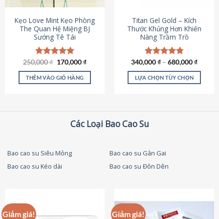
thể
được
Kẹo Love Mint Kẹo Phòng
Titan Gel Gold – Kích
chọn
The Quan Hệ Miệng BJ
Thước Khủng Hơn Khiến
Sướng Tê Tái
Nàng Trầm Trồ
trên
trang
sản
Giá
Giá
250,000
Được xếp
₫
170,000
₫
340,000
Được xếp
₫
–
680,000
₫
phẩm
gốc
hiện
hạng
5.00
hạng
4.79
là:
tại
5 sao
5 sao
THÊM VÀO GIỎ HÀNG
LỰA CHỌN TÙY CHỌN
250,000 ₫.
là:
170,000 ₫.
Sản
phẩm
này
có
Các Loại Bao Cao Su
nhiều
biến
thể.
Bao cao su Siêu Mỏng
Bao cao su Gân Gai
Các
Bao cao su Kéo dài
Bao cao su Đôn Dên
tùy
chọn
có
thể
được
Giảm giá!
Giảm giá!