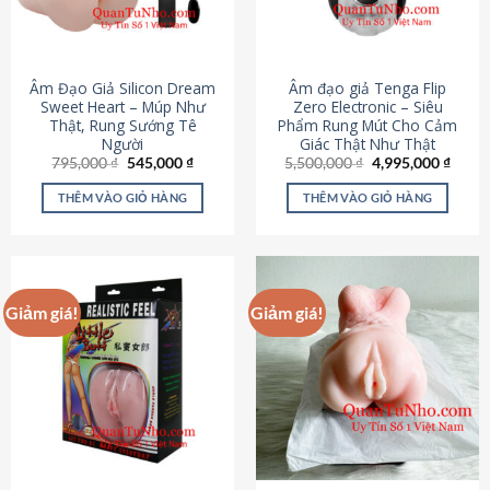
Âm Đạo Giả Silicon Dream
Âm đạo giả Tenga Flip
Sweet Heart – Múp Như
Zero Electronic – Siêu
Thật, Rung Sướng Tê
Phẩm Rung Mút Cho Cảm
Người
Giác Thật Như Thật
Giá
Giá
Giá
Giá
795,000
₫
545,000
₫
5,500,000
₫
4,995,000
₫
gốc
hiện
gốc
hiện
là:
tại
là:
tại
THÊM VÀO GIỎ HÀNG
THÊM VÀO GIỎ HÀNG
795,000 ₫.
là:
5,500,000 ₫.
là:
545,000 ₫.
4,995
Giảm giá!
Giảm giá!