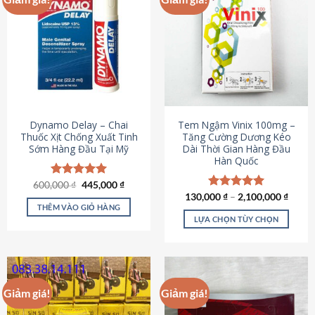
Dynamo Delay – Chai
Tem Ngậm Vinix 100mg –
Thuốc Xịt Chống Xuất Tinh
Tăng Cường Dương Kéo
Sớm Hàng Đầu Tại Mỹ
Dài Thời Gian Hàng Đầu
Hàn Quốc
Giá
Giá
600,000
Được xếp
₫
445,000
₫
gốc
hiện
hạng
5.00
130,000
Được xếp
₫
–
2,100,000
₫
là:
tại
5 sao
THÊM VÀO GIỎ HÀNG
hạng
5.00
600,000 ₫.
là:
5 sao
LỰA CHỌN TÙY CHỌN
445,000 ₫.
Sản
phẩm
này
có
Giảm giá!
Giảm giá!
nhiều
biến