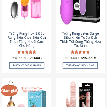
Trứng Rung Inox 2 Đầu
Trứng Rung Leten Surge
Rung Siêu Khỏe Siêu Kích
Điều Khiển Từ Xa Kích
Thích Tăng Khoái Cảm
Thích Tột Cùng Thăng Hoa
Cho Nàng
Tột Đỉnh
Giá
Giá
Giá
Giá
290,000
Được xếp
₫
195,000
₫
850,000
Được xếp
₫
595,000
₫
gốc
hiện
gốc
hiện
hạng
4.64
hạng
4.69
là:
tại
là:
tại
5 sao
5 sao
THÊM VÀO GIỎ HÀNG
THÊM VÀO GIỎ HÀNG
290,000 ₫.
là:
850,000 ₫.
là:
195,000 ₫.
595,000
Giảm giá!