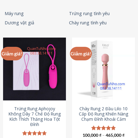
Máy rung
Trứng rung tình yêu
Dương vật giả
Chày rung tình yêu
Giảm giá!
Giảm giá!
Trứng Rung Aphojoy
Chày Rung 2 Đầu Lilo 10
Không Dây 7 Chế Độ Rung
Cấp Độ Rung Khiến Nàng
Kích Thích Thăng Hoa Tột
Chạm Đỉnh Khoái Cảm
Đỉnh
100,000
Được xếp
₫
–
465,000
₫