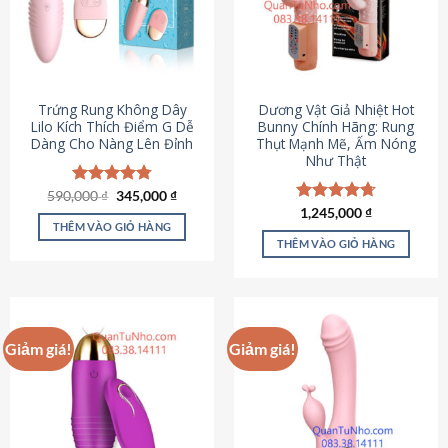
Trứng Rung Không Dây
Dương Vật Giả Nhiệt Hot
Lilo Kích Thích Điểm G Dễ
Bunny Chính Hãng: Rung
Dàng Cho Nàng Lên Đỉnh
Thụt Mạnh Mẽ, Ấm Nóng
Như Thật
Giá
Giá
590,000
Được xếp
₫
345,000
₫
gốc
hiện
hạng
4.79
Được xếp
1,245,000
₫
là:
tại
5 sao
THÊM VÀO GIỎ HÀNG
hạng
4.73
590,000 ₫.
là:
5 sao
THÊM VÀO GIỎ HÀNG
345,000 ₫.
Giảm giá!
Giảm giá!