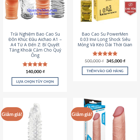
Trải Nghiệm Bao Cao Su
Bao Cao Su PowerMen
Đôn Khúc Đầu Aichao A1 –
0.03 Invi Long Shock Siêu
A4 Từ A Đến Z: Bí Quyết
Mỏng Và Kéo Dài Thời Gian
Tăng Khoái Cảm Cho Quý
Ông
Giá
Giá
500,000
Được xếp
₫
345,000
₫
gốc
hiện
hạng
4.85
là:
tại
5 sao
THÊM VÀO GIỎ HÀNG
Được xếp
140,000
₫
500,000 ₫.
là:
hạng
4.88
345,000
5 sao
LỰA CHỌN TÙY CHỌN
Sản
phẩm
này
có
Giảm giá!
Giảm giá!
nhiều
biến
thể.
Các