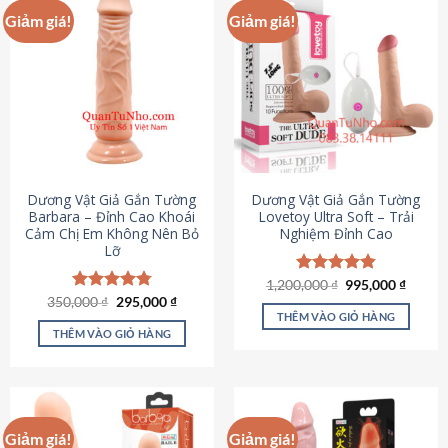
Giảm giá!
Giảm giá!
Dương Vật Giả Gắn Tường
Dương Vật Giả Gắn Tường
Barbara – Đỉnh Cao Khoái
Lovetoy Ultra Soft – Trải
Cảm Chị Em Không Nên Bỏ
Nghiệm Đỉnh Cao
Lỡ
Giá
Giá
1,200,000
Được xếp
₫
995,000
₫
gốc
hiện
Giá
Giá
hạng
4.82
350,000
Được xếp
₫
295,000
₫
là:
tại
gốc
hiện
5 sao
THÊM VÀO GIỎ HÀNG
hạng
4.79
1,200,000 ₫.
là:
là:
tại
5 sao
THÊM VÀO GIỎ HÀNG
995,00
350,000 ₫.
là:
295,000 ₫.
Giảm giá!
Giảm giá!