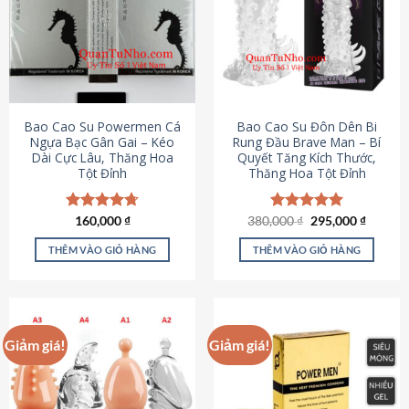
thể.
Các
tùy
chọn
có
thể
được
Bao Cao Su Powermen Cá
Bao Cao Su Đôn Dên Bi
chọn
Ngựa Bạc Gân Gai – Kéo
Rung Đầu Brave Man – Bí
Dài Cực Lâu, Thăng Hoa
Quyết Tăng Kích Thước,
trên
Tột Đỉnh
Thăng Hoa Tột Đỉnh
trang
sản
phẩm
Giá
Giá
Được xếp
160,000
₫
380,000
Được xếp
₫
295,000
₫
gốc
hiện
hạng
4.73
hạng
5.00
là:
tại
5 sao
5 sao
THÊM VÀO GIỎ HÀNG
THÊM VÀO GIỎ HÀNG
380,000 ₫.
là:
295,000
Giảm giá!
Giảm giá!