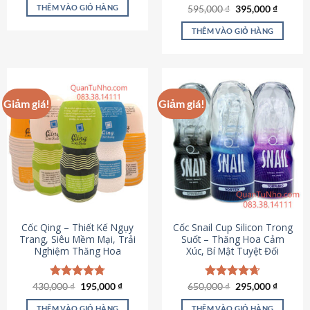
sản
là:
tại
THÊM VÀO GIỎ HÀNG
Giá
Giá
595,000
Được xếp
₫
395,000
₫
895,000 ₫.
là:
phẩm
gốc
hiện
hạng
4.64
695,000 ₫.
là:
tại
5 sao
THÊM VÀO GIỎ HÀNG
595,000 ₫.
là:
395,000
Giảm giá!
Giảm giá!
Cốc Qing – Thiết Kế Ngụy
Cốc Snail Cup Silicon Trong
Trang, Siêu Mềm Mại, Trải
Suốt – Thăng Hoa Cảm
Nghiệm Thăng Hoa
Xúc, Bí Mật Tuyệt Đối
Giá
Giá
Giá
Giá
430,000
Được xếp
₫
195,000
₫
650,000
Được xếp
₫
295,000
₫
gốc
hiện
gốc
hiện
hạng
4.78
hạng
4.69
là:
tại
là:
tại
5 sao
5 sao
THÊM VÀO GIỎ HÀNG
THÊM VÀO GIỎ HÀNG