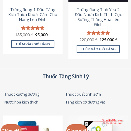
thể
được
Trứng Rung 1 Đầu Tăng
Trứng Rung Tình Yêu 2
chọn
Kích Thích Khoái Cảm Cho
Đầu Nhựa Kích Thích Cực
Nàng Lên Đỉnh
Sướng Thăng Hoa Lên
trên
Đỉnh
trang
sản
Giá
Giá
135,000
Được xếp
₫
95,000
₫
phẩm
gốc
hiện
hạng
4.87
Giá
Giá
220,000
Được xếp
₫
125,000
₫
là:
tại
gốc
hiện
5 sao
THÊM VÀO GIỎ HÀNG
hạng
4.79
135,000 ₫.
là:
là:
tại
5 sao
THÊM VÀO GIỎ HÀNG
95,000 ₫.
220,000 ₫.
là:
125,000
Thuốc Tăng Sinh Lý
Thuốc cường dương
Thuốc xuất tinh sớm
Nước hoa kích thích
Tăng kích cỡ dương vật
Giảm giá!
Giảm giá!