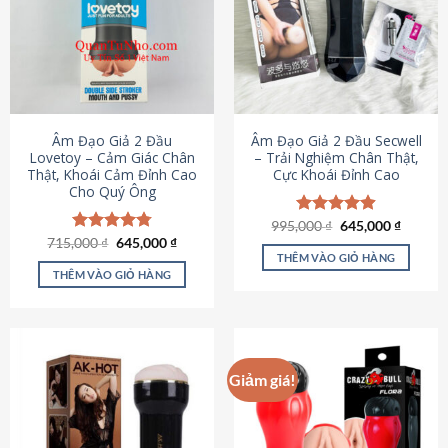
Âm Đạo Giả 2 Đầu
Âm Đạo Giả 2 Đầu Secwell
Lovetoy – Cảm Giác Chân
– Trải Nghiệm Chân Thật,
Thật, Khoái Cảm Đỉnh Cao
Cực Khoái Đỉnh Cao
Cho Quý Ông
Giá
Giá
995,000
Được xếp
₫
645,000
₫
gốc
hiện
Giá
Giá
hạng
4.88
715,000
Được xếp
₫
645,000
₫
là:
tại
gốc
hiện
5 sao
THÊM VÀO GIỎ HÀNG
hạng
4.79
995,000 ₫.
là:
là:
tại
5 sao
THÊM VÀO GIỎ HÀNG
645,000
715,000 ₫.
là:
645,000 ₫.
Giảm giá!