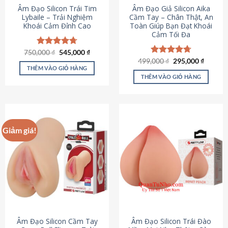
Âm Đạo Silicon Trái Tim
Âm Đạo Giả Silicon Aika
Lybaile – Trải Nghiệm
Cầm Tay – Chân Thật, An
Khoái Cảm Đỉnh Cao
Toàn Giúp Bạn Đạt Khoái
Cảm Tối Đa
Giá
Giá
750,000
Được xếp
₫
545,000
₫
gốc
hiện
hạng
4.70
Giá
Giá
499,000
Được xếp
₫
295,000
₫
là:
tại
gốc
hiện
5 sao
THÊM VÀO GIỎ HÀNG
hạng
4.75
750,000 ₫.
là:
là:
tại
5 sao
THÊM VÀO GIỎ HÀNG
545,000 ₫.
499,000 ₫.
là:
295,000
Giảm giá!
Âm Đạo Silicon Cầm Tay
Âm Đạo Silicon Trái Đào