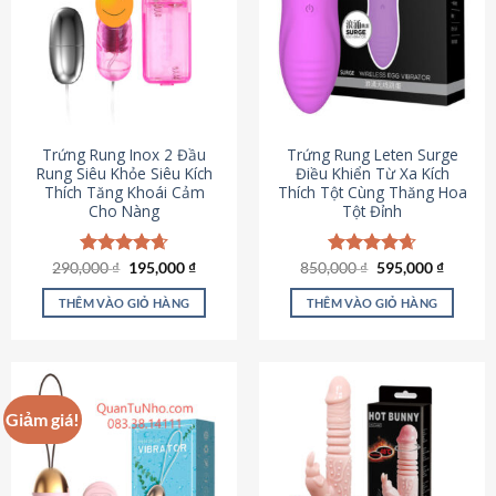
Trứng Rung Inox 2 Đầu
Trứng Rung Leten Surge
Rung Siêu Khỏe Siêu Kích
Điều Khiển Từ Xa Kích
Thích Tăng Khoái Cảm
Thích Tột Cùng Thăng Hoa
Cho Nàng
Tột Đỉnh
Giá
Giá
Giá
Giá
290,000
Được xếp
₫
195,000
₫
850,000
Được xếp
₫
595,000
₫
gốc
hiện
gốc
hiện
hạng
4.64
hạng
4.69
là:
tại
là:
tại
5 sao
5 sao
THÊM VÀO GIỎ HÀNG
THÊM VÀO GIỎ HÀNG
290,000 ₫.
là:
850,000 ₫.
là:
195,000 ₫.
595,000
Giảm giá!