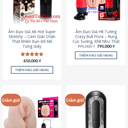
Âm Đạo Giả AK Hot Super
Âm Đạo Giả Hít Tường
Stretchy – Cảm Giác Chân
Crazy Bull Flora – Rung
Thật Khiến Bạn Đê Mê
Cực Sướng, Khít Như Thật
Từng Giây
Giá
Giá
995,000
₫
795,000
₫
gốc
hiện
là:
tại
THÊM VÀO GIỎ HÀNG
995,000 ₫.
là:
Được xếp
650,000
₫
795,000
hạng
4.75
5 sao
THÊM VÀO GIỎ HÀNG
Giảm giá!
Giảm giá!