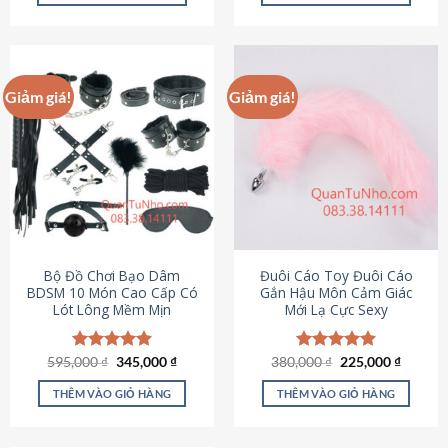
Sản
Sản
phẩm
phẩm
này
này
có
có
Giảm giá!
Giảm giá!
nhiều
nhiều
biến
biến
thể.
thể.
Các
Các
tùy
tùy
chọn
chọn
có
có
thể
thể
được
được
Bộ Đồ Chơi Bạo Dâm
Đuôi Cáo Toy Đuôi Cáo
chọn
chọn
BDSM 10 Món Cao Cấp Có
Gắn Hậu Môn Cảm Giác
Lót Lông Mềm Mịn
Mới Lạ Cực Sexy
trên
trên
trang
trang
sản
sản
Giá
Giá
Giá
Giá
595,000
Được xếp
₫
345,000
₫
380,000
Được xếp
₫
225,000
₫
phẩm
phẩm
gốc
hiện
gốc
hiện
hạng
4.88
hạng
4.88
là:
tại
là:
tại
5 sao
5 sao
THÊM VÀO GIỎ HÀNG
THÊM VÀO GIỎ HÀNG
595,000 ₫.
là:
380,000 ₫.
là:
345,000 ₫.
225,000