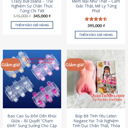
Crazy Bull Eliana – Trải
Mềm Mại Như Thật – Cảm
Nghiệm Sự Chân Thực
Giác Thật, Mê Ly Từng
Từng Chi Tiết
Phút
Giá
Giá
545,000
₫
345,000
₫
gốc
hiện
là:
tại
THÊM VÀO GIỎ HÀNG
Được xếp
395,000
₫
545,000 ₫.
là:
hạng
4.53
345,000 ₫.
5 sao
THÊM VÀO GIỎ HÀNG
Giảm giá!
Giảm giá!
Bao Cao Su Đôn Dên Khúc
Búp Bê Tình Yêu Leten
Giữa – Bí Quyết “Chạm
Nagase Yui: Trải Nghiệm
Đỉnh” Sung Sướng Cho Cặp
Tình Dục Chân Thật, Thỏa