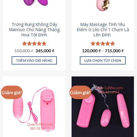
Trứng Rung Không Dây
Máy Massage Tình Yêu
Mannuo Cho Nàng Thăng
Điểm G Lilo Chỉ 1 Chạm Là
Hoa Tột Đỉnh
Lên Đỉnh
Giá
Giá
550,000
Được xếp
₫
345,000
₫
120,000
Được xếp
₫
–
715,000
₫
gốc
hiện
hạng
4.81
hạng
4.85
là:
tại
5 sao
5 sao
THÊM VÀO GIỎ HÀNG
LỰA CHỌN TÙY CHỌN
550,000 ₫.
là:
345,000 ₫.
Sản
phẩm
này
có
Giảm giá!
Giảm giá!
nhiều
biến
thể.
Các
tùy
chọn
có