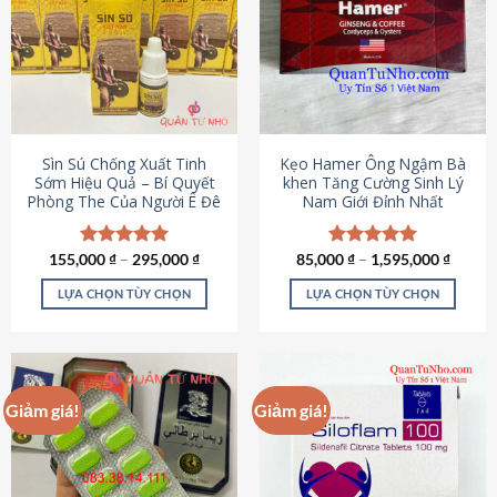
thể.
Các
tùy
chọn
có
thể
được
Sìn Sú Chống Xuất Tinh
Kẹo Hamer Ông Ngậm Bà
chọn
Sớm Hiệu Quả – Bí Quyết
khen Tăng Cường Sinh Lý
Phòng The Của Người Ê Đê
Nam Giới Đỉnh Nhất
trên
trang
sản
155,000
Được xếp
₫
–
295,000
₫
85,000
Được xếp
₫
–
1,595,000
₫
phẩm
hạng
4.95
hạng
5.00
5 sao
5 sao
LỰA CHỌN TÙY CHỌN
LỰA CHỌN TÙY CHỌN
Sản
Sản
phẩm
phẩm
này
này
có
có
Giảm giá!
Giảm giá!
nhiều
nhiều
biến
biến
thể.
thể.
Các
Các