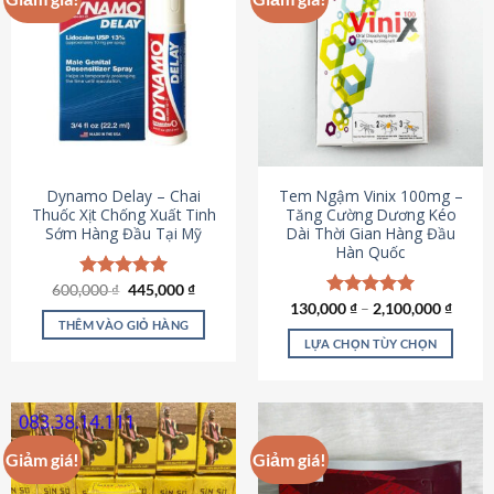
Dynamo Delay – Chai
Tem Ngậm Vinix 100mg –
Thuốc Xịt Chống Xuất Tinh
Tăng Cường Dương Kéo
Sớm Hàng Đầu Tại Mỹ
Dài Thời Gian Hàng Đầu
Hàn Quốc
Giá
Giá
600,000
Được xếp
₫
445,000
₫
gốc
hiện
hạng
5.00
130,000
Được xếp
₫
–
2,100,000
₫
là:
tại
5 sao
THÊM VÀO GIỎ HÀNG
hạng
5.00
600,000 ₫.
là:
5 sao
LỰA CHỌN TÙY CHỌN
445,000 ₫.
Sản
phẩm
này
có
Giảm giá!
Giảm giá!
nhiều
biến