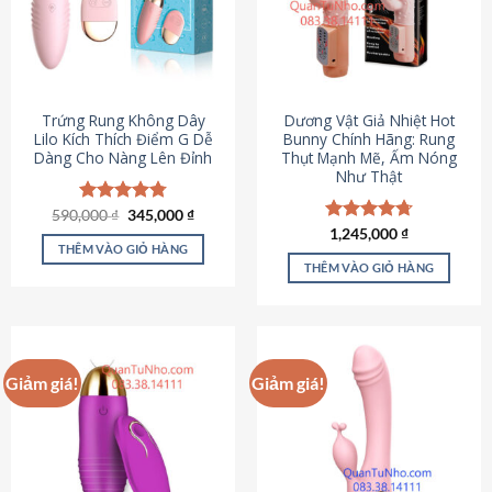
Trứng Rung Không Dây
Dương Vật Giả Nhiệt Hot
Lilo Kích Thích Điểm G Dễ
Bunny Chính Hãng: Rung
Dàng Cho Nàng Lên Đỉnh
Thụt Mạnh Mẽ, Ấm Nóng
Như Thật
Giá
Giá
590,000
Được xếp
₫
345,000
₫
gốc
hiện
hạng
4.79
Được xếp
1,245,000
₫
là:
tại
5 sao
THÊM VÀO GIỎ HÀNG
hạng
4.73
590,000 ₫.
là:
5 sao
THÊM VÀO GIỎ HÀNG
345,000 ₫.
Giảm giá!
Giảm giá!