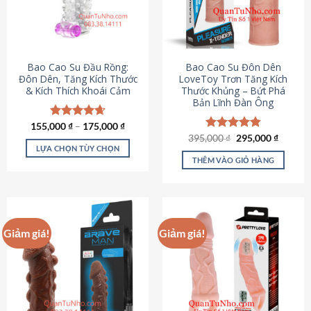
tùy
chọn
có
thể
được
Bao Cao Su Đầu Rồng:
Bao Cao Su Đôn Dên
chọn
Đôn Dên, Tăng Kích Thước
LoveToy Trơn Tăng Kích
& Kích Thích Khoái Cảm
Thước Khủng – Bứt Phá
trên
Bản Lĩnh Đàn Ông
trang
sản
155,000
Được xếp
₫
–
175,000
₫
phẩm
hạng
4.69
Giá
Giá
395,000
Được xếp
₫
295,000
₫
gốc
hiện
5 sao
LỰA CHỌN TÙY CHỌN
hạng
4.82
là:
tại
5 sao
THÊM VÀO GIỎ HÀNG
Sản
395,000 ₫.
là:
295,000
phẩm
này
có
nhiều
Giảm giá!
Giảm giá!
biến
thể.
Các
tùy
chọn
có