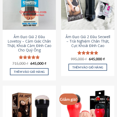
Âm Đạo Giả 2 Đầu
Âm Đạo Giả 2 Đầu Secwell
Lovetoy – Cảm Giác Chân
– Trải Nghiệm Chân Thật,
Thật, Khoái Cảm Đỉnh Cao
Cực Khoái Đỉnh Cao
Cho Quý Ông
Giá
Giá
995,000
Được xếp
₫
645,000
₫
gốc
hiện
Giá
Giá
hạng
4.88
715,000
Được xếp
₫
645,000
₫
là:
tại
gốc
hiện
5 sao
THÊM VÀO GIỎ HÀNG
hạng
4.79
995,000 ₫.
là:
là:
tại
5 sao
THÊM VÀO GIỎ HÀNG
645,000
715,000 ₫.
là:
645,000 ₫.
Giảm giá!