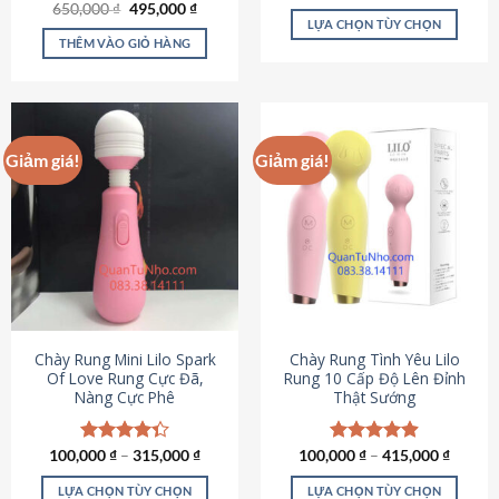
Giá
Giá
hạng
4.80
650,000
Được xếp
₫
495,000
₫
gốc
hiện
5 sao
LỰA CHỌN TÙY CHỌN
hạng
4.72
là:
tại
5 sao
THÊM VÀO GIỎ HÀNG
Sản
650,000 ₫.
là:
495,000 ₫.
phẩm
này
có
nhiều
Giảm giá!
Giảm giá!
biến
thể.
Các
tùy
chọn
có
thể
được
chọn
Chày Rung Mini Lilo Spark
Chày Rung Tình Yêu Lilo
Of Love Rung Cực Đã,
Rung 10 Cấp Độ Lên Đỉnh
trên
Nàng Cực Phê
Thật Sướng
trang
sản
phẩm
100,000
Được xếp
₫
–
315,000
₫
100,000
Được xếp
₫
–
415,000
₫
hạng
4.33
hạng
4.94
5 sao
5 sao
LỰA CHỌN TÙY CHỌN
LỰA CHỌN TÙY CHỌN