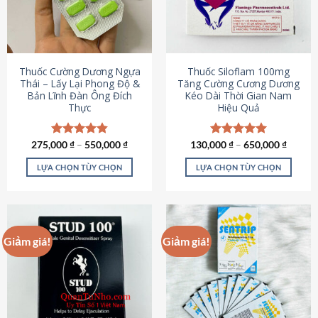
tùy
tùy
chọn
chọn
có
có
thể
thể
được
được
Thuốc Cường Dương Ngựa
Thuốc Siloflam 100mg
chọn
chọn
Thái – Lấy Lại Phong Độ &
Tăng Cường Cương Dương
Bản Lĩnh Đàn Ông Đích
Kéo Dài Thời Gian Nam
trên
trên
Thực
Hiệu Quả
trang
trang
sản
sản
phẩm
phẩm
275,000
Được xếp
₫
–
550,000
₫
130,000
Được xếp
₫
–
650,000
₫
hạng
4.87
hạng
5.00
5 sao
5 sao
LỰA CHỌN TÙY CHỌN
LỰA CHỌN TÙY CHỌN
Sản
Sản
phẩm
phẩm
này
này
có
có
Giảm giá!
Giảm giá!
nhiều
nhiều
biến
biến
thể.
thể.
Các
Các
tùy
tùy
chọn
chọn