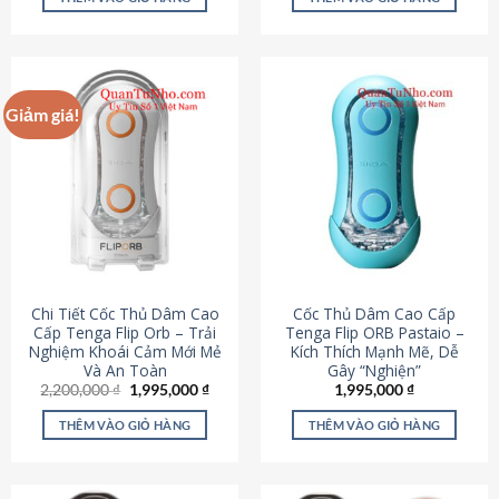
430,000 ₫.
là:
650,000 ₫.
là:
195,000 ₫.
295,000
Giảm giá!
Chi Tiết Cốc Thủ Dâm Cao
Cốc Thủ Dâm Cao Cấp
Cấp Tenga Flip Orb – Trải
Tenga Flip ORB Pastaio –
Nghiệm Khoái Cảm Mới Mẻ
Kích Thích Mạnh Mẽ, Dễ
Và An Toàn
Gây “Nghiện”
Giá
Giá
2,200,000
₫
1,995,000
₫
1,995,000
₫
gốc
hiện
là:
tại
THÊM VÀO GIỎ HÀNG
THÊM VÀO GIỎ HÀNG
2,200,000 ₫.
là:
1,995,000 ₫.