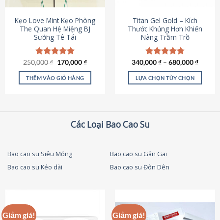
thể
được
Kẹo Love Mint Kẹo Phòng
Titan Gel Gold – Kích
chọn
The Quan Hệ Miệng BJ
Thước Khủng Hơn Khiến
Sướng Tê Tái
Nàng Trầm Trồ
trên
trang
sản
Giá
Giá
250,000
Được xếp
₫
170,000
₫
340,000
Được xếp
₫
–
680,000
₫
phẩm
gốc
hiện
hạng
5.00
hạng
4.79
là:
tại
5 sao
5 sao
THÊM VÀO GIỎ HÀNG
LỰA CHỌN TÙY CHỌN
250,000 ₫.
là:
170,000 ₫.
Sản
phẩm
này
có
Các Loại Bao Cao Su
nhiều
biến
thể.
Bao cao su Siêu Mỏng
Bao cao su Gân Gai
Các
Bao cao su Kéo dài
Bao cao su Đôn Dên
tùy
chọn
có
thể
được
Giảm giá!
Giảm giá!