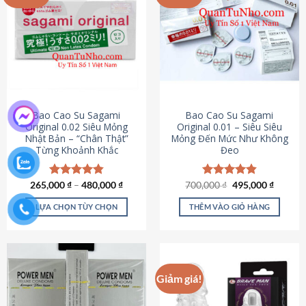
chọn
trên
trang
sản
phẩm
Bao Cao Su Sagami
Bao Cao Su Sagami
Original 0.02 Siêu Mỏng
Original 0.01 – Siêu Siêu
Nhật Bản – “Chân Thật”
Mỏng Đến Mức Như Không
Từng Khoảnh Khắc
Đeo
Giá
Giá
265,000
Được xếp
₫
–
480,000
₫
700,000
Được xếp
₫
495,000
₫
gốc
hiện
hạng
4.87
hạng
4.83
là:
tại
5 sao
5 sao
LỰA CHỌN TÙY CHỌN
THÊM VÀO GIỎ HÀNG
700,000 ₫.
là:
495,000
Sản
phẩm
này
có
Giảm giá!
nhiều
biến