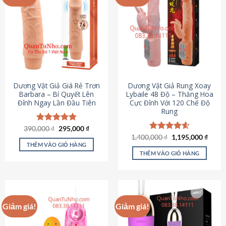
Dương Vật Giả Giá Rẻ Trơn
Dương Vật Giả Rung Xoay
Barbara – Bí Quyết Lên
Lybaile 48 Độ – Thăng Hoa
Đỉnh Ngay Lần Đầu Tiên
Cực Đỉnh Với 120 Chế Độ
Rung
Giá
Giá
390,000
Được xếp
₫
295,000
₫
gốc
hiện
hạng
4.90
Giá
Giá
1,400,000
Được xếp
₫
1,195,000
₫
là:
tại
gốc
hiện
5 sao
THÊM VÀO GIỎ HÀNG
hạng
4.62
390,000 ₫.
là:
là:
tại
5 sao
THÊM VÀO GIỎ HÀNG
295,000 ₫.
1,400,000 ₫.
là:
1,195
Giảm giá!
Giảm giá!