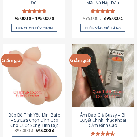
Đôi
Mãn Và Hấp Dẫn
Giá
Giá
95,000
Được xếp
₫
–
195,000
₫
995,000
Được xếp
₫
695,000
₫
gốc
hiện
hạng
4.70
hạng
4.80
là:
tại
5 sao
5 sao
LỰA CHỌN TÙY CHỌN
THÊM VÀO GIỎ HÀNG
995,000 ₫.
là:
695,000
Sản
phẩm
này
có
Giảm giá!
Giảm giá!
nhiều
biến
thể.
Các
tùy
chọn
có
thể
được
Búp Bê Tình Yêu Mini Baile
Âm Đạo Giả Bussy – Bí
chọn
– Sự Lựa Chọn Đỉnh Cao
Quyết Chinh Phục Khoái
Cho Cuộc Sống Tình Dục
Cảm Đỉnh Cao
trên
Giá
Giá
895,000
₫
695,000
₫
trang
gốc
hiện