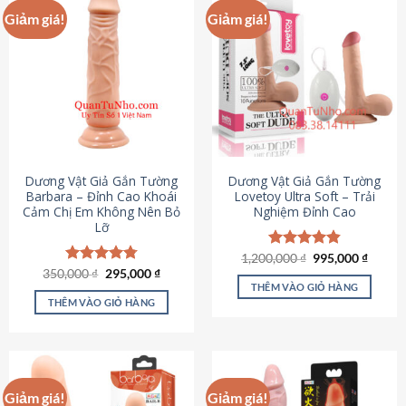
Giảm giá!
Giảm giá!
Dương Vật Giả Gắn Tường
Dương Vật Giả Gắn Tường
Barbara – Đỉnh Cao Khoái
Lovetoy Ultra Soft – Trải
Cảm Chị Em Không Nên Bỏ
Nghiệm Đỉnh Cao
Lỡ
Giá
Giá
1,200,000
Được xếp
₫
995,000
₫
gốc
hiện
Giá
Giá
hạng
4.82
350,000
Được xếp
₫
295,000
₫
là:
tại
gốc
hiện
5 sao
THÊM VÀO GIỎ HÀNG
hạng
4.79
1,200,000 ₫.
là:
là:
tại
5 sao
THÊM VÀO GIỎ HÀNG
995,00
350,000 ₫.
là:
295,000 ₫.
Giảm giá!
Giảm giá!