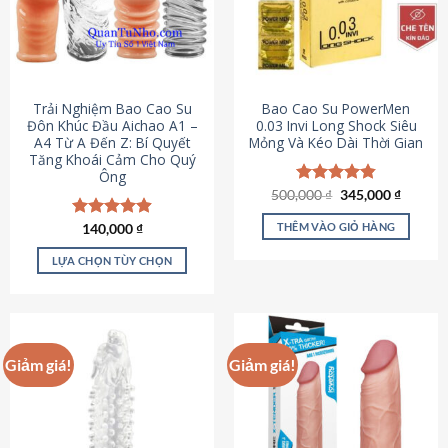
Trải Nghiệm Bao Cao Su
Bao Cao Su PowerMen
Đôn Khúc Đầu Aichao A1 –
0.03 Invi Long Shock Siêu
A4 Từ A Đến Z: Bí Quyết
Mỏng Và Kéo Dài Thời Gian
Tăng Khoái Cảm Cho Quý
Ông
Giá
Giá
500,000
Được xếp
₫
345,000
₫
gốc
hiện
hạng
4.85
là:
tại
5 sao
THÊM VÀO GIỎ HÀNG
Được xếp
140,000
₫
500,000 ₫.
là:
hạng
4.88
345,000
5 sao
LỰA CHỌN TÙY CHỌN
Sản
phẩm
này
có
Giảm giá!
Giảm giá!
nhiều
biến
thể.
Các