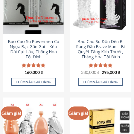
thể.
Các
tùy
chọn
có
thể
được
Bao Cao Su Powermen Cá
Bao Cao Su Đôn Dên Bi
chọn
Ngựa Bạc Gân Gai – Kéo
Rung Đầu Brave Man – Bí
Dài Cực Lâu, Thăng Hoa
Quyết Tăng Kích Thước,
trên
Tột Đỉnh
Thăng Hoa Tột Đỉnh
trang
sản
phẩm
Giá
Giá
Được xếp
160,000
₫
380,000
Được xếp
₫
295,000
₫
gốc
hiện
hạng
4.73
hạng
5.00
là:
tại
5 sao
5 sao
THÊM VÀO GIỎ HÀNG
THÊM VÀO GIỎ HÀNG
380,000 ₫.
là:
295,000
Giảm giá!
Giảm giá!