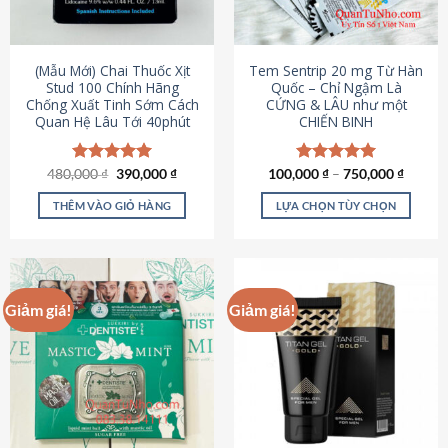
có
có
thể
thể
được
được
(Mẫu Mới) Chai Thuốc Xịt
Tem Sentrip 20 mg Từ Hàn
chọn
chọn
Stud 100 Chính Hãng
Quốc – Chỉ Ngậm Là
Chống Xuất Tinh Sớm Cách
CỨNG & LÂU như một
trên
trên
Quan Hệ Lâu Tới 40phút
CHIẾN BINH
trang
trang
sản
sản
phẩm
phẩm
Giá
Giá
480,000
Được xếp
₫
390,000
₫
100,000
Được xếp
₫
–
750,000
₫
gốc
hiện
hạng
5.00
hạng
5.00
là:
tại
5 sao
5 sao
THÊM VÀO GIỎ HÀNG
LỰA CHỌN TÙY CHỌN
480,000 ₫.
là:
390,000 ₫.
Sản
phẩm
này
có
Giảm giá!
Giảm giá!
nhiều
biến
thể.
Các
tùy
chọn
có