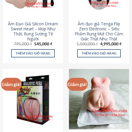
Âm Đạo Giả Silicon Dream
Âm đạo giả Tenga Flip
Sweet Heart – Múp Như
Zero Electronic – Siêu
Thật, Rung Sướng Tê
Phẩm Rung Mút Cho Cảm
Người
Giác Thật Như Thật
Giá
Giá
Giá
Giá
795,000
₫
545,000
₫
5,500,000
₫
4,995,000
₫
gốc
hiện
gốc
hiện
là:
tại
là:
tại
THÊM VÀO GIỎ HÀNG
THÊM VÀO GIỎ HÀNG
795,000 ₫.
là:
5,500,000 ₫.
là:
545,000 ₫.
4,995
Giảm giá!
Giảm giá!