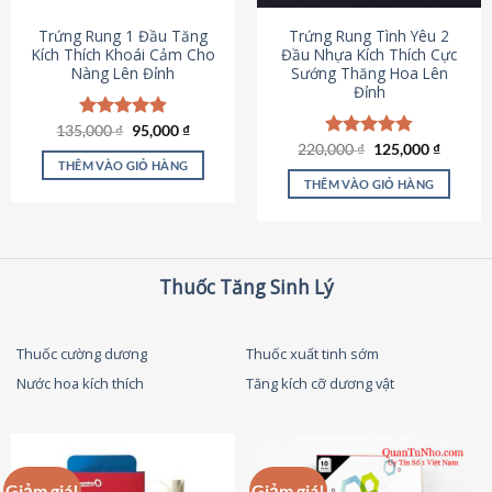
thể
được
Trứng Rung 1 Đầu Tăng
Trứng Rung Tình Yêu 2
chọn
Kích Thích Khoái Cảm Cho
Đầu Nhựa Kích Thích Cực
Nàng Lên Đỉnh
Sướng Thăng Hoa Lên
trên
Đỉnh
trang
sản
Giá
Giá
135,000
Được xếp
₫
95,000
₫
phẩm
gốc
hiện
hạng
4.87
Giá
Giá
220,000
Được xếp
₫
125,000
₫
là:
tại
gốc
hiện
5 sao
THÊM VÀO GIỎ HÀNG
hạng
4.79
135,000 ₫.
là:
là:
tại
5 sao
THÊM VÀO GIỎ HÀNG
95,000 ₫.
220,000 ₫.
là:
125,000
Thuốc Tăng Sinh Lý
Thuốc cường dương
Thuốc xuất tinh sớm
Nước hoa kích thích
Tăng kích cỡ dương vật
Giảm giá!
Giảm giá!