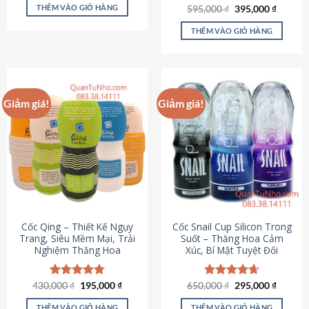
sản
là:
tại
THÊM VÀO GIỎ HÀNG
Giá
Giá
595,000
Được xếp
₫
395,000
₫
895,000 ₫.
là:
phẩm
gốc
hiện
hạng
4.64
695,000 ₫.
là:
tại
5 sao
THÊM VÀO GIỎ HÀNG
595,000 ₫.
là:
395,000
Giảm giá!
Giảm giá!
Cốc Qing – Thiết Kế Ngụy
Cốc Snail Cup Silicon Trong
Trang, Siêu Mềm Mại, Trải
Suốt – Thăng Hoa Cảm
Nghiệm Thăng Hoa
Xúc, Bí Mật Tuyệt Đối
Giá
Giá
Giá
Giá
430,000
Được xếp
₫
195,000
₫
650,000
Được xếp
₫
295,000
₫
gốc
hiện
gốc
hiện
hạng
4.78
hạng
4.69
là:
tại
là:
tại
5 sao
5 sao
THÊM VÀO GIỎ HÀNG
THÊM VÀO GIỎ HÀNG