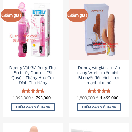
Giảm giá!
Giảm giá!
Dương Vật Giả Rung Thụt
Dương vật giả cao cấp
Butterfly Dance – “Bí
Loving World chiến binh –
Quyết” Thăng Hoa Cực
Bí quyết “lên đỉnh” cực
Đỉnh Cho Nàng
mạnh cho nữ
Giá
Giá
Giá
Giá
1,095,000
Được xếp
₫
795,000
₫
1,800,000
Được xếp
₫
1,495,000
₫
gốc
hiện
gốc
hiện
hạng
4.65
hạng
4.89
là:
tại
là:
tại
5 sao
5 sao
THÊM VÀO GIỎ HÀNG
THÊM VÀO GIỎ HÀNG
1,095,000 ₫.
là:
1,800,000 ₫.
là:
795,000 ₫.
1,495