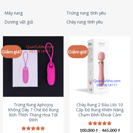
Máy rung
Trứng rung tình yêu
Dương vật giả
Chày rung tình yêu
Giảm giá!
Giảm giá!
Trứng Rung Aphojoy
Chày Rung 2 Đầu Lilo 10
Không Dây 7 Chế Độ Rung
Cấp Độ Rung Khiến Nàng
Kích Thích Thăng Hoa Tột
Chạm Đỉnh Khoái Cảm
Đỉnh
100,000
Được xếp
₫
–
465,000
₫