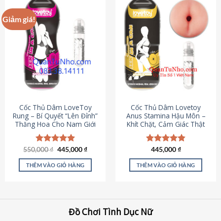
Giảm giá!
Cốc Thủ Dâm LoveToy
Cốc Thủ Dâm Lovetoy
Rung – Bí Quyết “Lên Đỉnh”
Anus Stamina Hậu Môn –
Thăng Hoa Cho Nam Giới
Khít Chặt, Cảm Giác Thật
Giá
Giá
550,000
Được xếp
₫
445,000
₫
Được xếp
445,000
₫
gốc
hiện
hạng
5.00
hạng
4.84
là:
tại
5 sao
5 sao
THÊM VÀO GIỎ HÀNG
THÊM VÀO GIỎ HÀNG
550,000 ₫.
là:
445,000 ₫.
Đồ Chơi Tình Dục Nữ