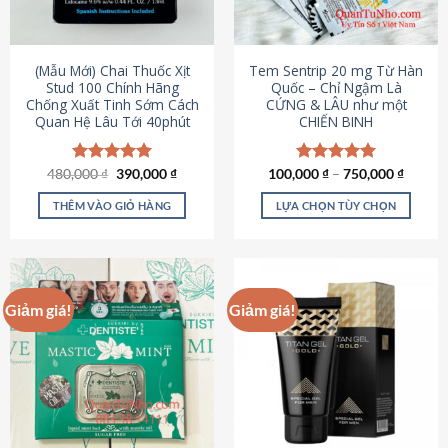
có
có
thể
thể
được
được
(Mẫu Mới) Chai Thuốc Xịt
Tem Sentrip 20 mg Từ Hàn
chọn
chọn
Stud 100 Chính Hãng
Quốc – Chỉ Ngậm Là
Chống Xuất Tinh Sớm Cách
CỨNG & LÂU như một
trên
trên
Quan Hệ Lâu Tới 40phút
CHIẾN BINH
trang
trang
sản
sản
phẩm
phẩm
Giá
Giá
480,000
Được xếp
₫
390,000
₫
100,000
Được xếp
₫
–
750,000
₫
gốc
hiện
hạng
5.00
hạng
5.00
là:
tại
5 sao
5 sao
THÊM VÀO GIỎ HÀNG
LỰA CHỌN TÙY CHỌN
480,000 ₫.
là:
390,000 ₫.
Sản
phẩm
này
có
Giảm giá!
Giảm giá!
nhiều
biến
thể.
Các
tùy
chọn
có