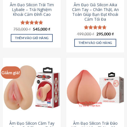
Âm Đạo Silicon Trái Tim
Âm Đạo Giả Silicon Aika
Lybaile – Trải Nghiệm
Cầm Tay – Chân Thật, An
Khoái Cảm Đỉnh Cao
Toàn Giúp Bạn Đạt Khoái
Cảm Tối Đa
Giá
Giá
750,000
Được xếp
₫
545,000
₫
gốc
hiện
hạng
4.70
Giá
Giá
499,000
Được xếp
₫
295,000
₫
là:
tại
gốc
hiện
5 sao
THÊM VÀO GIỎ HÀNG
hạng
4.75
750,000 ₫.
là:
là:
tại
5 sao
THÊM VÀO GIỎ HÀNG
545,000 ₫.
499,000 ₫.
là:
295,000
Giảm giá!
Âm Đạo Silicon Cầm Tay
Âm Đạo Silicon Trái Đào