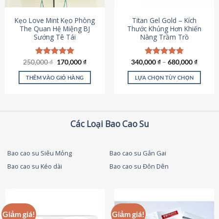
thể
được
Kẹo Love Mint Kẹo Phòng
Titan Gel Gold – Kích
chọn
The Quan Hệ Miệng BJ
Thước Khủng Hơn Khiến
Sướng Tê Tái
Nàng Trầm Trồ
trên
trang
sản
Giá
Giá
250,000
Được xếp
₫
170,000
₫
340,000
Được xếp
₫
–
680,000
₫
phẩm
gốc
hiện
hạng
5.00
hạng
4.79
là:
tại
5 sao
5 sao
THÊM VÀO GIỎ HÀNG
LỰA CHỌN TÙY CHỌN
250,000 ₫.
là:
170,000 ₫.
Sản
phẩm
này
có
Các Loại Bao Cao Su
nhiều
biến
thể.
Bao cao su Siêu Mỏng
Bao cao su Gân Gai
Các
Bao cao su Kéo dài
Bao cao su Đôn Dên
tùy
chọn
có
thể
được
Giảm giá!
Giảm giá!