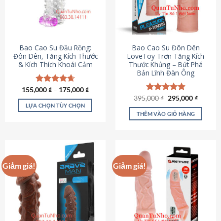
tùy
chọn
có
thể
được
Bao Cao Su Đầu Rồng:
Bao Cao Su Đôn Dên
chọn
Đôn Dên, Tăng Kích Thước
LoveToy Trơn Tăng Kích
& Kích Thích Khoái Cảm
Thước Khủng – Bứt Phá
trên
Bản Lĩnh Đàn Ông
trang
sản
155,000
Được xếp
₫
–
175,000
₫
phẩm
hạng
4.69
Giá
Giá
395,000
Được xếp
₫
295,000
₫
gốc
hiện
5 sao
LỰA CHỌN TÙY CHỌN
hạng
4.82
là:
tại
5 sao
THÊM VÀO GIỎ HÀNG
Sản
395,000 ₫.
là:
295,000
phẩm
này
có
nhiều
Giảm giá!
Giảm giá!
biến
thể.
Các
tùy
chọn
có