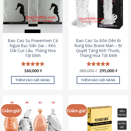
thể.
Các
tùy
chọn
có
thể
được
Bao Cao Su Powermen Cá
Bao Cao Su Đôn Dên Bi
chọn
Ngựa Bạc Gân Gai – Kéo
Rung Đầu Brave Man – Bí
Dài Cực Lâu, Thăng Hoa
Quyết Tăng Kích Thước,
trên
Tột Đỉnh
Thăng Hoa Tột Đỉnh
trang
sản
phẩm
Giá
Giá
Được xếp
160,000
₫
380,000
Được xếp
₫
295,000
₫
gốc
hiện
hạng
4.73
hạng
5.00
là:
tại
5 sao
5 sao
THÊM VÀO GIỎ HÀNG
THÊM VÀO GIỎ HÀNG
380,000 ₫.
là:
295,000
Giảm giá!
Giảm giá!