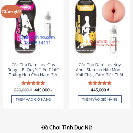
Giảm giá!
Cốc Thủ Dâm LoveToy
Cốc Thủ Dâm Lovetoy
Rung – Bí Quyết “Lên Đỉnh”
Anus Stamina Hậu Môn –
Thăng Hoa Cho Nam Giới
Khít Chặt, Cảm Giác Thật
Giá
Giá
550,000
Được xếp
₫
445,000
₫
Được xếp
445,000
₫
gốc
hiện
hạng
5.00
hạng
4.84
là:
tại
5 sao
5 sao
THÊM VÀO GIỎ HÀNG
THÊM VÀO GIỎ HÀNG
550,000 ₫.
là:
445,000 ₫.
Đồ Chơi Tình Dục Nữ