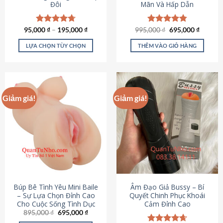
Đôi
Mãn Và Hấp Dẫn
Giá
Giá
95,000
Được xếp
₫
–
195,000
₫
995,000
Được xếp
₫
695,000
₫
gốc
hiện
hạng
4.70
hạng
4.80
là:
tại
5 sao
5 sao
LỰA CHỌN TÙY CHỌN
THÊM VÀO GIỎ HÀNG
995,000 ₫.
là:
695,000
Sản
phẩm
này
có
Giảm giá!
Giảm giá!
nhiều
biến
thể.
Các
tùy
chọn
có
thể
được
Búp Bê Tình Yêu Mini Baile
Âm Đạo Giả Bussy – Bí
chọn
– Sự Lựa Chọn Đỉnh Cao
Quyết Chinh Phục Khoái
Cho Cuộc Sống Tình Dục
Cảm Đỉnh Cao
trên
Giá
Giá
895,000
₫
695,000
₫
trang
gốc
hiện