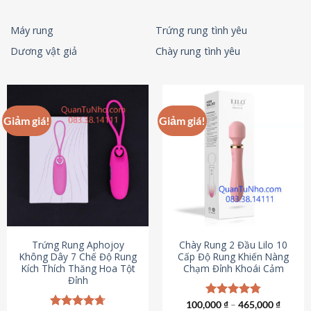
Máy rung
Trứng rung tình yêu
Dương vật giả
Chày rung tình yêu
Giảm giá!
Giảm giá!
Trứng Rung Aphojoy
Chày Rung 2 Đầu Lilo 10
Không Dây 7 Chế Độ Rung
Cấp Độ Rung Khiến Nàng
Kích Thích Thăng Hoa Tột
Chạm Đỉnh Khoái Cảm
Đỉnh
100,000
Được xếp
₫
–
465,000
₫