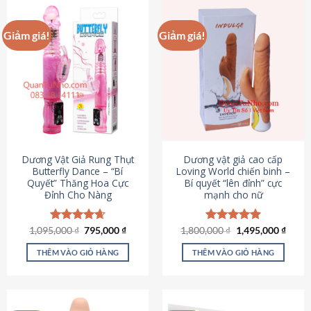
Giảm giá!
Giảm giá!
Dương Vật Giả Rung Thụt
Dương vật giả cao cấp
Butterfly Dance – “Bí
Loving World chiến binh –
Quyết” Thăng Hoa Cực
Bí quyết “lên đỉnh” cực
Đỉnh Cho Nàng
mạnh cho nữ
Giá
Giá
Giá
Giá
1,095,000
Được xếp
₫
795,000
₫
1,800,000
Được xếp
₫
1,495,000
₫
gốc
hiện
gốc
hiện
hạng
4.65
hạng
4.89
là:
tại
là:
tại
5 sao
5 sao
THÊM VÀO GIỎ HÀNG
THÊM VÀO GIỎ HÀNG
1,095,000 ₫.
là:
1,800,000 ₫.
là:
795,000 ₫.
1,495