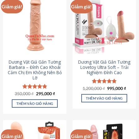
Giảm giá!
Giảm giá!
Dương Vật Giả Gắn Tường
Dương Vật Giả Gắn Tường
Barbara – Đỉnh Cao Khoái
Lovetoy Ultra Soft – Trải
Cảm Chị Em Không Nên Bỏ
Nghiệm Đỉnh Cao
Lỡ
Giá
Giá
1,200,000
Được xếp
₫
995,000
₫
gốc
hiện
Giá
Giá
hạng
4.82
350,000
Được xếp
₫
295,000
₫
là:
tại
gốc
hiện
5 sao
THÊM VÀO GIỎ HÀNG
hạng
4.79
1,200,000 ₫.
là:
là:
tại
5 sao
THÊM VÀO GIỎ HÀNG
995,00
350,000 ₫.
là:
295,000 ₫.
Giảm giá!
Giảm giá!