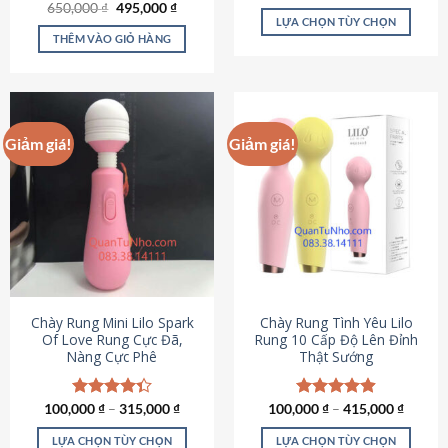
Giá
Giá
hạng
4.80
650,000
Được xếp
₫
495,000
₫
gốc
hiện
5 sao
LỰA CHỌN TÙY CHỌN
hạng
4.72
là:
tại
5 sao
THÊM VÀO GIỎ HÀNG
Sản
650,000 ₫.
là:
495,000 ₫.
phẩm
này
có
nhiều
Giảm giá!
Giảm giá!
biến
thể.
Các
tùy
chọn
có
thể
được
chọn
Chày Rung Mini Lilo Spark
Chày Rung Tình Yêu Lilo
Of Love Rung Cực Đã,
Rung 10 Cấp Độ Lên Đỉnh
trên
Nàng Cực Phê
Thật Sướng
trang
sản
phẩm
100,000
Được xếp
₫
–
315,000
₫
100,000
Được xếp
₫
–
415,000
₫
hạng
4.33
hạng
4.94
5 sao
5 sao
LỰA CHỌN TÙY CHỌN
LỰA CHỌN TÙY CHỌN