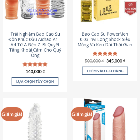
Trải Nghiệm Bao Cao Su
Bao Cao Su PowerMen
Đôn Khúc Đầu Aichao A1 –
0.03 Invi Long Shock Siêu
A4 Từ A Đến Z: Bí Quyết
Mỏng Và Kéo Dài Thời Gian
Tăng Khoái Cảm Cho Quý
Ông
Giá
Giá
500,000
Được xếp
₫
345,000
₫
gốc
hiện
hạng
4.85
là:
tại
5 sao
THÊM VÀO GIỎ HÀNG
Được xếp
140,000
₫
500,000 ₫.
là:
hạng
4.88
345,000
5 sao
LỰA CHỌN TÙY CHỌN
Sản
phẩm
này
có
Giảm giá!
Giảm giá!
nhiều
biến
thể.
Các