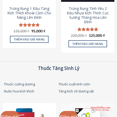
thể
được
Trứng Rung 1 Đầu Tăng
Trứng Rung Tình Yêu 2
chọn
Kích Thích Khoái Cảm Cho
Đầu Nhựa Kích Thích Cực
Nàng Lên Đỉnh
Sướng Thăng Hoa Lên
trên
Đỉnh
trang
sản
Giá
Giá
135,000
Được xếp
₫
95,000
₫
phẩm
gốc
hiện
hạng
4.87
Giá
Giá
220,000
Được xếp
₫
125,000
₫
là:
tại
gốc
hiện
5 sao
THÊM VÀO GIỎ HÀNG
hạng
4.79
135,000 ₫.
là:
là:
tại
5 sao
THÊM VÀO GIỎ HÀNG
95,000 ₫.
220,000 ₫.
là:
125,000
Thuốc Tăng Sinh Lý
Thuốc cường dương
Thuốc xuất tinh sớm
Nước hoa kích thích
Tăng kích cỡ dương vật
Giảm giá!
Giảm giá!