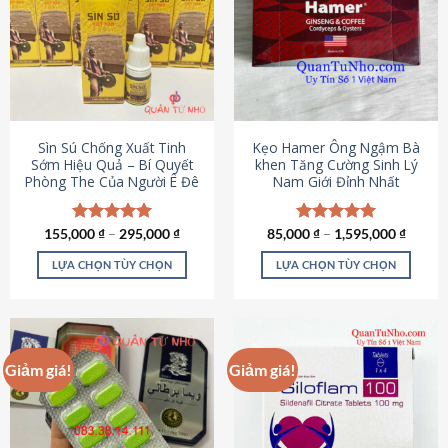
thể.
Các
tùy
chọn
có
thể
được
Sìn Sú Chống Xuất Tinh
Kẹo Hamer Ông Ngậm Bà
chọn
Sớm Hiệu Quả – Bí Quyết
khen Tăng Cường Sinh Lý
Phòng The Của Người Ê Đê
Nam Giới Đỉnh Nhất
trên
trang
sản
155,000
Được xếp
₫
–
295,000
₫
85,000
Được xếp
₫
–
1,595,000
₫
phẩm
hạng
4.95
hạng
5.00
5 sao
5 sao
LỰA CHỌN TÙY CHỌN
LỰA CHỌN TÙY CHỌN
Sản
Sản
phẩm
phẩm
này
này
có
có
Giảm giá!
Giảm giá!
nhiều
nhiều
biến
biến
thể.
thể.
Các
Các