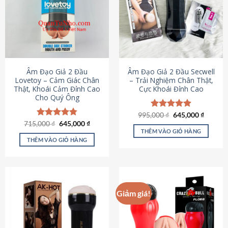
Âm Đạo Giả 2 Đầu
Âm Đạo Giả 2 Đầu Secwell
Lovetoy – Cảm Giác Chân
– Trải Nghiệm Chân Thật,
Thật, Khoái Cảm Đỉnh Cao
Cực Khoái Đỉnh Cao
Cho Quý Ông
Giá
Giá
995,000
Được xếp
₫
645,000
₫
gốc
hiện
Giá
Giá
hạng
4.88
715,000
Được xếp
₫
645,000
₫
là:
tại
gốc
hiện
5 sao
THÊM VÀO GIỎ HÀNG
hạng
4.79
995,000 ₫.
là:
là:
tại
5 sao
THÊM VÀO GIỎ HÀNG
645,000
715,000 ₫.
là:
645,000 ₫.
Giảm giá!