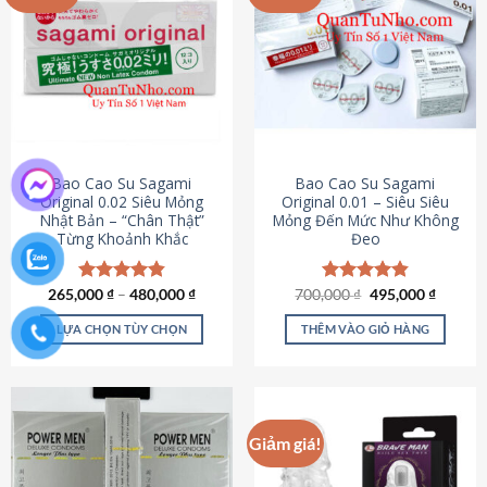
chọn
trên
trang
sản
phẩm
Bao Cao Su Sagami
Bao Cao Su Sagami
Original 0.02 Siêu Mỏng
Original 0.01 – Siêu Siêu
Nhật Bản – “Chân Thật”
Mỏng Đến Mức Như Không
Từng Khoảnh Khắc
Đeo
Giá
Giá
265,000
Được xếp
₫
–
480,000
₫
700,000
Được xếp
₫
495,000
₫
gốc
hiện
hạng
4.87
hạng
4.83
là:
tại
5 sao
5 sao
LỰA CHỌN TÙY CHỌN
THÊM VÀO GIỎ HÀNG
700,000 ₫.
là:
495,000
Sản
phẩm
này
có
Giảm giá!
nhiều
biến