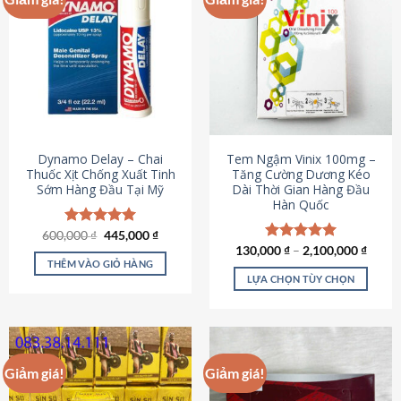
Dynamo Delay – Chai
Tem Ngậm Vinix 100mg –
Thuốc Xịt Chống Xuất Tinh
Tăng Cường Dương Kéo
Sớm Hàng Đầu Tại Mỹ
Dài Thời Gian Hàng Đầu
Hàn Quốc
Giá
Giá
600,000
Được xếp
₫
445,000
₫
gốc
hiện
hạng
5.00
130,000
Được xếp
₫
–
2,100,000
₫
là:
tại
5 sao
THÊM VÀO GIỎ HÀNG
hạng
5.00
600,000 ₫.
là:
5 sao
LỰA CHỌN TÙY CHỌN
445,000 ₫.
Sản
phẩm
này
có
Giảm giá!
Giảm giá!
nhiều
biến