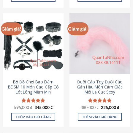
Sản
Sản
phẩm
phẩm
này
này
có
có
Giảm giá!
Giảm giá!
nhiều
nhiều
biến
biến
thể.
thể.
Các
Các
tùy
tùy
chọn
chọn
có
có
thể
thể
được
được
Bộ Đồ Chơi Bạo Dâm
Đuôi Cáo Toy Đuôi Cáo
chọn
chọn
BDSM 10 Món Cao Cấp Có
Gắn Hậu Môn Cảm Giác
Lót Lông Mềm Mịn
Mới Lạ Cực Sexy
trên
trên
trang
trang
sản
sản
Giá
Giá
Giá
Giá
595,000
Được xếp
₫
345,000
₫
380,000
Được xếp
₫
225,000
₫
phẩm
phẩm
gốc
hiện
gốc
hiện
hạng
4.88
hạng
4.88
là:
tại
là:
tại
5 sao
5 sao
THÊM VÀO GIỎ HÀNG
THÊM VÀO GIỎ HÀNG
595,000 ₫.
là:
380,000 ₫.
là:
345,000 ₫.
225,000