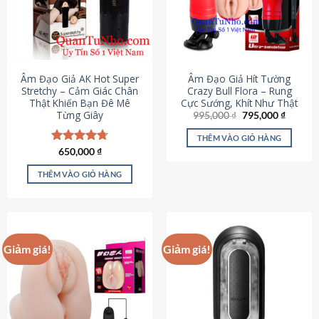
Âm Đạo Giả AK Hot Super
Âm Đạo Giả Hít Tường
Stretchy – Cảm Giác Chân
Crazy Bull Flora – Rung
Thật Khiến Bạn Đê Mê
Cực Sướng, Khít Như Thật
Từng Giây
Giá
Giá
995,000
₫
795,000
₫
gốc
hiện
là:
tại
THÊM VÀO GIỎ HÀNG
995,000 ₫.
là:
Được xếp
650,000
₫
795,000
hạng
4.75
5 sao
THÊM VÀO GIỎ HÀNG
Giảm giá!
Giảm giá!