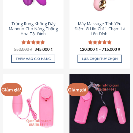
Trứng Rung Không Dây
Máy Massage Tình Yêu
Mannuo Cho Nàng Thăng
Điểm G Lilo Chỉ 1 Chạm Là
Hoa Tột Đỉnh
Lên Đỉnh
Giá
Giá
550,000
Được xếp
₫
345,000
₫
120,000
Được xếp
₫
–
715,000
₫
gốc
hiện
hạng
4.81
hạng
4.85
là:
tại
5 sao
5 sao
THÊM VÀO GIỎ HÀNG
LỰA CHỌN TÙY CHỌN
550,000 ₫.
là:
345,000 ₫.
Sản
phẩm
này
có
Giảm giá!
Giảm giá!
nhiều
biến
thể.
Các
tùy
chọn
có