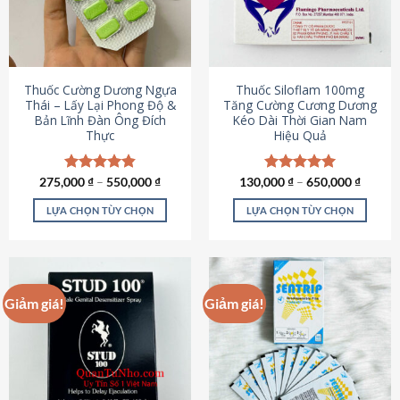
tùy
tùy
chọn
chọn
có
có
thể
thể
được
được
Thuốc Cường Dương Ngựa
Thuốc Siloflam 100mg
chọn
chọn
Thái – Lấy Lại Phong Độ &
Tăng Cường Cương Dương
Bản Lĩnh Đàn Ông Đích
Kéo Dài Thời Gian Nam
trên
trên
Thực
Hiệu Quả
trang
trang
sản
sản
phẩm
phẩm
275,000
Được xếp
₫
–
550,000
₫
130,000
Được xếp
₫
–
650,000
₫
hạng
4.87
hạng
5.00
5 sao
5 sao
LỰA CHỌN TÙY CHỌN
LỰA CHỌN TÙY CHỌN
Sản
Sản
phẩm
phẩm
này
này
có
có
Giảm giá!
Giảm giá!
nhiều
nhiều
biến
biến
thể.
thể.
Các
Các
tùy
tùy
chọn
chọn