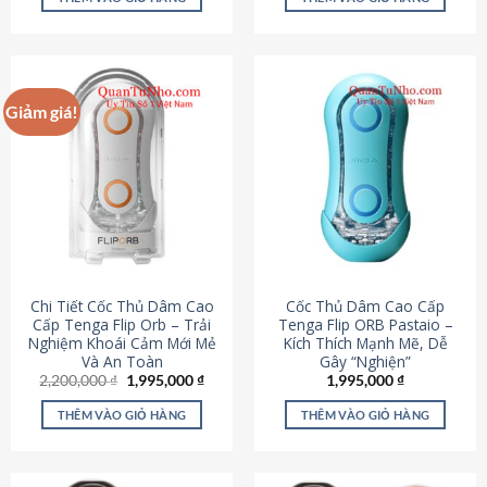
430,000 ₫.
là:
650,000 ₫.
là:
195,000 ₫.
295,000
Giảm giá!
Chi Tiết Cốc Thủ Dâm Cao
Cốc Thủ Dâm Cao Cấp
Cấp Tenga Flip Orb – Trải
Tenga Flip ORB Pastaio –
Nghiệm Khoái Cảm Mới Mẻ
Kích Thích Mạnh Mẽ, Dễ
Và An Toàn
Gây “Nghiện”
Giá
Giá
2,200,000
₫
1,995,000
₫
1,995,000
₫
gốc
hiện
là:
tại
THÊM VÀO GIỎ HÀNG
THÊM VÀO GIỎ HÀNG
2,200,000 ₫.
là:
1,995,000 ₫.