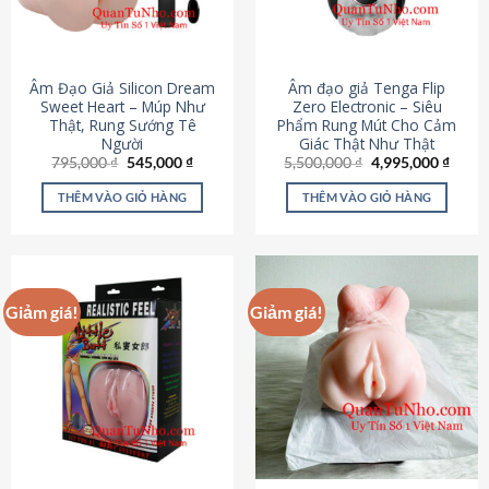
Âm Đạo Giả Silicon Dream
Âm đạo giả Tenga Flip
Sweet Heart – Múp Như
Zero Electronic – Siêu
Thật, Rung Sướng Tê
Phẩm Rung Mút Cho Cảm
Người
Giác Thật Như Thật
Giá
Giá
Giá
Giá
795,000
₫
545,000
₫
5,500,000
₫
4,995,000
₫
gốc
hiện
gốc
hiện
là:
tại
là:
tại
THÊM VÀO GIỎ HÀNG
THÊM VÀO GIỎ HÀNG
795,000 ₫.
là:
5,500,000 ₫.
là:
545,000 ₫.
4,995
Giảm giá!
Giảm giá!