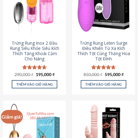
Trứng Rung Inox 2 Đầu
Trứng Rung Leten Surge
Rung Siêu Khỏe Siêu Kích
Điều Khiển Từ Xa Kích
Thích Tăng Khoái Cảm
Thích Tột Cùng Thăng Hoa
Cho Nàng
Tột Đỉnh
Giá
Giá
Giá
Giá
290,000
Được xếp
₫
195,000
₫
850,000
Được xếp
₫
595,000
₫
gốc
hiện
gốc
hiện
hạng
4.64
hạng
4.69
là:
tại
là:
tại
5 sao
5 sao
THÊM VÀO GIỎ HÀNG
THÊM VÀO GIỎ HÀNG
290,000 ₫.
là:
850,000 ₫.
là:
195,000 ₫.
595,000
Giảm giá!