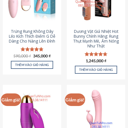
Trứng Rung Không Dây
Dương Vật Giả Nhiệt Hot
Lilo Kích Thích Điểm G Dễ
Bunny Chính Hãng: Rung
Dàng Cho Nàng Lên Đỉnh
Thụt Mạnh Mẽ, Ấm Nóng
Như Thật
Giá
Giá
590,000
Được xếp
₫
345,000
₫
gốc
hiện
hạng
4.79
Được xếp
1,245,000
₫
là:
tại
5 sao
THÊM VÀO GIỎ HÀNG
hạng
4.73
590,000 ₫.
là:
5 sao
THÊM VÀO GIỎ HÀNG
345,000 ₫.
Giảm giá!
Giảm giá!