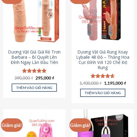
Dương Vật Giả Giá Rẻ Trơn
Dương Vật Giả Rung Xoay
Barbara – Bí Quyết Lên
Lybaile 48 Độ – Thăng Hoa
Đỉnh Ngay Lần Đầu Tiên
Cực Đỉnh Với 120 Chế Độ
Rung
Giá
Giá
390,000
Được xếp
₫
295,000
₫
gốc
hiện
hạng
4.90
Giá
Giá
1,400,000
Được xếp
₫
1,195,000
₫
là:
tại
gốc
hiện
5 sao
THÊM VÀO GIỎ HÀNG
hạng
4.62
390,000 ₫.
là:
là:
tại
5 sao
THÊM VÀO GIỎ HÀNG
295,000 ₫.
1,400,000 ₫.
là:
1,195
Giảm giá!
Giảm giá!