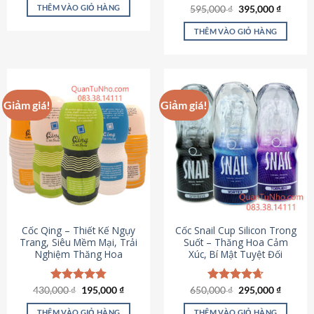
sản
là:
tại
THÊM VÀO GIỎ HÀNG
Giá
Giá
595,000
Được xếp
₫
395,000
₫
895,000 ₫.
là:
phẩm
gốc
hiện
hạng
4.64
695,000 ₫.
là:
tại
5 sao
THÊM VÀO GIỎ HÀNG
595,000 ₫.
là:
395,000
Giảm giá!
Giảm giá!
Cốc Qing – Thiết Kế Ngụy
Cốc Snail Cup Silicon Trong
Trang, Siêu Mềm Mại, Trải
Suốt – Thăng Hoa Cảm
Nghiệm Thăng Hoa
Xúc, Bí Mật Tuyệt Đối
Giá
Giá
Giá
Giá
430,000
Được xếp
₫
195,000
₫
650,000
Được xếp
₫
295,000
₫
gốc
hiện
gốc
hiện
hạng
4.78
hạng
4.69
là:
tại
là:
tại
5 sao
5 sao
THÊM VÀO GIỎ HÀNG
THÊM VÀO GIỎ HÀNG