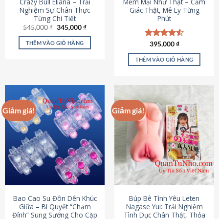
Crazy Bull Eliana – Trải
Mềm Mại Như Thật – Cảm
Nghiệm Sự Chân Thực
Giác Thật, Mê Ly Từng
Từng Chi Tiết
Phút
Giá
Giá
545,000
₫
345,000
₫
gốc
hiện
là:
tại
THÊM VÀO GIỎ HÀNG
Được xếp
395,000
₫
545,000 ₫.
là:
hạng
4.53
345,000 ₫.
5 sao
THÊM VÀO GIỎ HÀNG
Giảm giá!
Giảm giá!
Bao Cao Su Đôn Dên Khúc
Búp Bê Tình Yêu Leten
Giữa – Bí Quyết “Chạm
Nagase Yui: Trải Nghiệm
Đỉnh” Sung Sướng Cho Cặp
Tình Dục Chân Thật, Thỏa