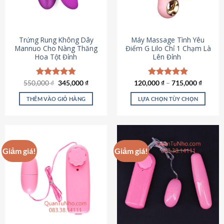
Trứng Rung Không Dây
Máy Massage Tình Yêu
Mannuo Cho Nàng Thăng
Điểm G Lilo Chỉ 1 Chạm Là
Hoa Tột Đỉnh
Lên Đỉnh
Giá
Giá
550,000
Được xếp
₫
345,000
₫
120,000
Được xếp
₫
–
715,000
₫
gốc
hiện
hạng
4.81
hạng
4.85
là:
tại
5 sao
5 sao
THÊM VÀO GIỎ HÀNG
LỰA CHỌN TÙY CHỌN
550,000 ₫.
là:
345,000 ₫.
Sản
phẩm
này
có
Giảm giá!
Giảm giá!
nhiều
biến
thể.
Các
tùy
chọn
có