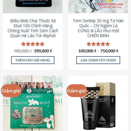
có
có
thể
thể
được
được
(Mẫu Mới) Chai Thuốc Xịt
Tem Sentrip 20 mg Từ Hàn
chọn
chọn
Stud 100 Chính Hãng
Quốc – Chỉ Ngậm Là
Chống Xuất Tinh Sớm Cách
CỨNG & LÂU như một
trên
trên
Quan Hệ Lâu Tới 40phút
CHIẾN BINH
trang
trang
sản
sản
phẩm
phẩm
Giá
Giá
480,000
Được xếp
₫
390,000
₫
100,000
Được xếp
₫
–
750,000
₫
gốc
hiện
hạng
5.00
hạng
5.00
là:
tại
5 sao
5 sao
THÊM VÀO GIỎ HÀNG
LỰA CHỌN TÙY CHỌN
480,000 ₫.
là:
390,000 ₫.
Sản
phẩm
này
có
Giảm giá!
Giảm giá!
nhiều
biến
thể.
Các
tùy
chọn
có