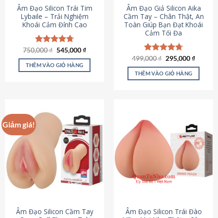
Âm Đạo Silicon Trái Tim
Âm Đạo Giả Silicon Aika
Lybaile – Trải Nghiệm
Cầm Tay – Chân Thật, An
Khoái Cảm Đỉnh Cao
Toàn Giúp Bạn Đạt Khoái
Cảm Tối Đa
Giá
Giá
750,000
Được xếp
₫
545,000
₫
gốc
hiện
hạng
4.70
Giá
Giá
499,000
Được xếp
₫
295,000
₫
là:
tại
gốc
hiện
5 sao
THÊM VÀO GIỎ HÀNG
hạng
4.75
750,000 ₫.
là:
là:
tại
5 sao
THÊM VÀO GIỎ HÀNG
545,000 ₫.
499,000 ₫.
là:
295,000
Giảm giá!
Âm Đạo Silicon Cầm Tay
Âm Đạo Silicon Trái Đào