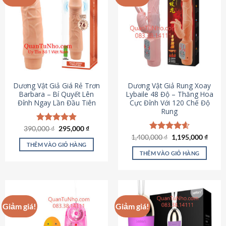
Dương Vật Giả Giá Rẻ Trơn
Dương Vật Giả Rung Xoay
Barbara – Bí Quyết Lên
Lybaile 48 Độ – Thăng Hoa
Đỉnh Ngay Lần Đầu Tiên
Cực Đỉnh Với 120 Chế Độ
Rung
Giá
Giá
390,000
Được xếp
₫
295,000
₫
gốc
hiện
hạng
4.90
Giá
Giá
1,400,000
Được xếp
₫
1,195,000
₫
là:
tại
gốc
hiện
5 sao
THÊM VÀO GIỎ HÀNG
hạng
4.62
390,000 ₫.
là:
là:
tại
5 sao
THÊM VÀO GIỎ HÀNG
295,000 ₫.
1,400,000 ₫.
là:
1,195
Giảm giá!
Giảm giá!