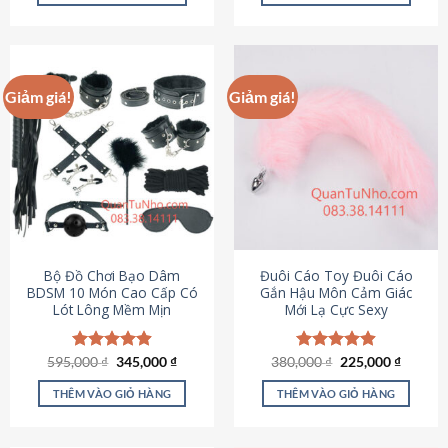
Sản
Sản
phẩm
phẩm
này
này
có
có
Giảm giá!
Giảm giá!
nhiều
nhiều
biến
biến
thể.
thể.
Các
Các
tùy
tùy
chọn
chọn
có
có
thể
thể
được
được
Bộ Đồ Chơi Bạo Dâm
Đuôi Cáo Toy Đuôi Cáo
chọn
chọn
BDSM 10 Món Cao Cấp Có
Gắn Hậu Môn Cảm Giác
Lót Lông Mềm Mịn
Mới Lạ Cực Sexy
trên
trên
trang
trang
sản
sản
Giá
Giá
Giá
Giá
595,000
Được xếp
₫
345,000
₫
380,000
Được xếp
₫
225,000
₫
phẩm
phẩm
gốc
hiện
gốc
hiện
hạng
4.88
hạng
4.88
là:
tại
là:
tại
5 sao
5 sao
THÊM VÀO GIỎ HÀNG
THÊM VÀO GIỎ HÀNG
595,000 ₫.
là:
380,000 ₫.
là:
345,000 ₫.
225,000