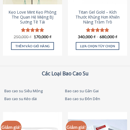
thể
được
Kẹo Love Mint Kẹo Phòng
Titan Gel Gold – Kích
chọn
The Quan Hệ Miệng BJ
Thước Khủng Hơn Khiến
Sướng Tê Tái
Nàng Trầm Trồ
trên
trang
sản
Giá
Giá
250,000
Được xếp
₫
170,000
₫
340,000
Được xếp
₫
–
680,000
₫
phẩm
gốc
hiện
hạng
5.00
hạng
4.79
là:
tại
5 sao
5 sao
THÊM VÀO GIỎ HÀNG
LỰA CHỌN TÙY CHỌN
250,000 ₫.
là:
170,000 ₫.
Sản
phẩm
này
có
Các Loại Bao Cao Su
nhiều
biến
thể.
Bao cao su Siêu Mỏng
Bao cao su Gân Gai
Các
Bao cao su Kéo dài
Bao cao su Đôn Dên
tùy
chọn
có
thể
được
Giảm giá!
Giảm giá!