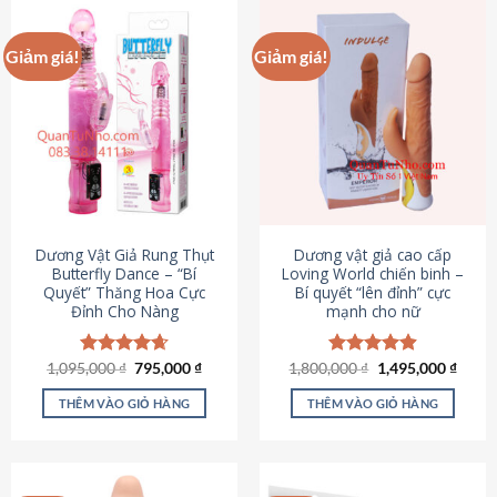
Giảm giá!
Giảm giá!
Dương Vật Giả Rung Thụt
Dương vật giả cao cấp
Butterfly Dance – “Bí
Loving World chiến binh –
Quyết” Thăng Hoa Cực
Bí quyết “lên đỉnh” cực
Đỉnh Cho Nàng
mạnh cho nữ
Giá
Giá
Giá
Giá
1,095,000
Được xếp
₫
795,000
₫
1,800,000
Được xếp
₫
1,495,000
₫
gốc
hiện
gốc
hiện
hạng
4.65
hạng
4.89
là:
tại
là:
tại
5 sao
5 sao
THÊM VÀO GIỎ HÀNG
THÊM VÀO GIỎ HÀNG
1,095,000 ₫.
là:
1,800,000 ₫.
là:
795,000 ₫.
1,495