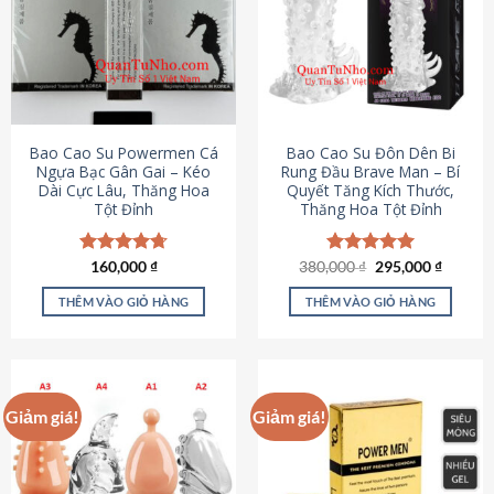
thể.
Các
tùy
chọn
có
thể
được
Bao Cao Su Powermen Cá
Bao Cao Su Đôn Dên Bi
chọn
Ngựa Bạc Gân Gai – Kéo
Rung Đầu Brave Man – Bí
Dài Cực Lâu, Thăng Hoa
Quyết Tăng Kích Thước,
trên
Tột Đỉnh
Thăng Hoa Tột Đỉnh
trang
sản
phẩm
Giá
Giá
Được xếp
160,000
₫
380,000
Được xếp
₫
295,000
₫
gốc
hiện
hạng
4.73
hạng
5.00
là:
tại
5 sao
5 sao
THÊM VÀO GIỎ HÀNG
THÊM VÀO GIỎ HÀNG
380,000 ₫.
là:
295,000
Giảm giá!
Giảm giá!