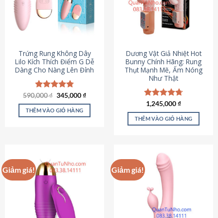
Trứng Rung Không Dây
Dương Vật Giả Nhiệt Hot
Lilo Kích Thích Điểm G Dễ
Bunny Chính Hãng: Rung
Dàng Cho Nàng Lên Đỉnh
Thụt Mạnh Mẽ, Ấm Nóng
Như Thật
Giá
Giá
590,000
Được xếp
₫
345,000
₫
gốc
hiện
hạng
4.79
Được xếp
1,245,000
₫
là:
tại
5 sao
THÊM VÀO GIỎ HÀNG
hạng
4.73
590,000 ₫.
là:
5 sao
THÊM VÀO GIỎ HÀNG
345,000 ₫.
Giảm giá!
Giảm giá!