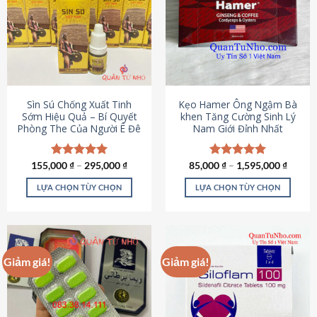
thể.
Các
tùy
chọn
có
thể
được
Sìn Sú Chống Xuất Tinh
Kẹo Hamer Ông Ngậm Bà
chọn
Sớm Hiệu Quả – Bí Quyết
khen Tăng Cường Sinh Lý
Phòng The Của Người Ê Đê
Nam Giới Đỉnh Nhất
trên
trang
sản
155,000
Được xếp
₫
–
295,000
₫
85,000
Được xếp
₫
–
1,595,000
₫
phẩm
hạng
4.95
hạng
5.00
5 sao
5 sao
LỰA CHỌN TÙY CHỌN
LỰA CHỌN TÙY CHỌN
Sản
Sản
phẩm
phẩm
này
này
có
có
Giảm giá!
Giảm giá!
nhiều
nhiều
biến
biến
thể.
thể.
Các
Các