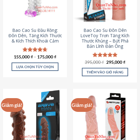
tùy
chọn
có
thể
được
Bao Cao Su Đầu Rồng:
Bao Cao Su Đôn Dên
chọn
Đôn Dên, Tăng Kích Thước
LoveToy Trơn Tăng Kích
& Kích Thích Khoái Cảm
Thước Khủng – Bứt Phá
trên
Bản Lĩnh Đàn Ông
trang
sản
155,000
Được xếp
₫
–
175,000
₫
phẩm
hạng
4.69
Giá
Giá
395,000
Được xếp
₫
295,000
₫
gốc
hiện
5 sao
LỰA CHỌN TÙY CHỌN
hạng
4.82
là:
tại
5 sao
THÊM VÀO GIỎ HÀNG
Sản
395,000 ₫.
là:
295,000
phẩm
này
có
nhiều
Giảm giá!
Giảm giá!
biến
thể.
Các
tùy
chọn
có