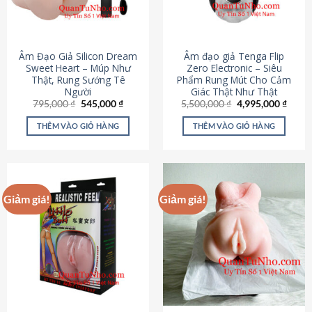
Âm Đạo Giả Silicon Dream
Âm đạo giả Tenga Flip
Sweet Heart – Múp Như
Zero Electronic – Siêu
Thật, Rung Sướng Tê
Phẩm Rung Mút Cho Cảm
Người
Giác Thật Như Thật
Giá
Giá
Giá
Giá
795,000
₫
545,000
₫
5,500,000
₫
4,995,000
₫
gốc
hiện
gốc
hiện
là:
tại
là:
tại
THÊM VÀO GIỎ HÀNG
THÊM VÀO GIỎ HÀNG
795,000 ₫.
là:
5,500,000 ₫.
là:
545,000 ₫.
4,995
Giảm giá!
Giảm giá!