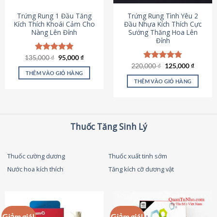
thể
được
Trứng Rung 1 Đầu Tăng
Trứng Rung Tình Yêu 2
chọn
Kích Thích Khoái Cảm Cho
Đầu Nhựa Kích Thích Cực
Nàng Lên Đỉnh
Sướng Thăng Hoa Lên
trên
Đỉnh
trang
sản
Giá
Giá
135,000
Được xếp
₫
95,000
₫
phẩm
gốc
hiện
hạng
4.87
Giá
Giá
220,000
Được xếp
₫
125,000
₫
là:
tại
gốc
hiện
5 sao
THÊM VÀO GIỎ HÀNG
hạng
4.79
135,000 ₫.
là:
là:
tại
5 sao
THÊM VÀO GIỎ HÀNG
95,000 ₫.
220,000 ₫.
là:
125,000
Thuốc Tăng Sinh Lý
Thuốc cường dương
Thuốc xuất tinh sớm
Nước hoa kích thích
Tăng kích cỡ dương vật
Giảm giá!
Giảm giá!