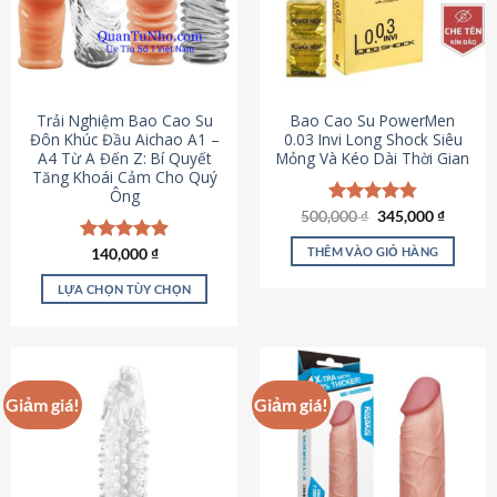
Trải Nghiệm Bao Cao Su
Bao Cao Su PowerMen
Đôn Khúc Đầu Aichao A1 –
0.03 Invi Long Shock Siêu
A4 Từ A Đến Z: Bí Quyết
Mỏng Và Kéo Dài Thời Gian
Tăng Khoái Cảm Cho Quý
Ông
Giá
Giá
500,000
Được xếp
₫
345,000
₫
gốc
hiện
hạng
4.85
là:
tại
5 sao
THÊM VÀO GIỎ HÀNG
Được xếp
140,000
₫
500,000 ₫.
là:
hạng
4.88
345,000
5 sao
LỰA CHỌN TÙY CHỌN
Sản
phẩm
này
có
Giảm giá!
Giảm giá!
nhiều
biến
thể.
Các