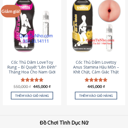
Giảm giá!
Cốc Thủ Dâm LoveToy
Cốc Thủ Dâm Lovetoy
Rung – Bí Quyết “Lên Đỉnh”
Anus Stamina Hậu Môn –
Thăng Hoa Cho Nam Giới
Khít Chặt, Cảm Giác Thật
Giá
Giá
550,000
Được xếp
₫
445,000
₫
Được xếp
445,000
₫
gốc
hiện
hạng
5.00
hạng
4.84
là:
tại
5 sao
5 sao
THÊM VÀO GIỎ HÀNG
THÊM VÀO GIỎ HÀNG
550,000 ₫.
là:
445,000 ₫.
Đồ Chơi Tình Dục Nữ