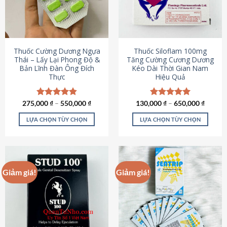
tùy
tùy
chọn
chọn
có
có
thể
thể
được
được
Thuốc Cường Dương Ngựa
Thuốc Siloflam 100mg
chọn
chọn
Thái – Lấy Lại Phong Độ &
Tăng Cường Cương Dương
Bản Lĩnh Đàn Ông Đích
Kéo Dài Thời Gian Nam
trên
trên
Thực
Hiệu Quả
trang
trang
sản
sản
phẩm
phẩm
275,000
Được xếp
₫
–
550,000
₫
130,000
Được xếp
₫
–
650,000
₫
hạng
4.87
hạng
5.00
5 sao
5 sao
LỰA CHỌN TÙY CHỌN
LỰA CHỌN TÙY CHỌN
Sản
Sản
phẩm
phẩm
này
này
có
có
Giảm giá!
Giảm giá!
nhiều
nhiều
biến
biến
thể.
thể.
Các
Các
tùy
tùy
chọn
chọn