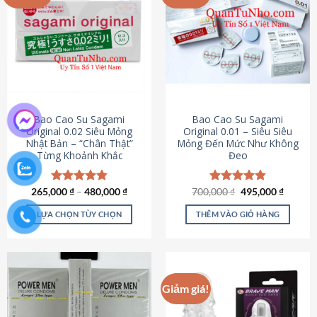
chọn
trên
trang
sản
phẩm
Bao Cao Su Sagami
Bao Cao Su Sagami
Original 0.02 Siêu Mỏng
Original 0.01 – Siêu Siêu
Nhật Bản – “Chân Thật”
Mỏng Đến Mức Như Không
Từng Khoảnh Khắc
Đeo
Giá
Giá
265,000
Được xếp
₫
–
480,000
₫
700,000
Được xếp
₫
495,000
₫
gốc
hiện
hạng
4.87
hạng
4.83
là:
tại
5 sao
5 sao
LỰA CHỌN TÙY CHỌN
THÊM VÀO GIỎ HÀNG
700,000 ₫.
là:
495,000
Sản
phẩm
này
có
Giảm giá!
nhiều
biến