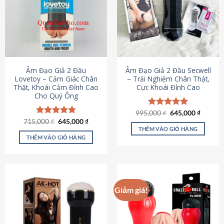
Âm Đạo Giả 2 Đầu
Âm Đạo Giả 2 Đầu Secwell
Lovetoy – Cảm Giác Chân
– Trải Nghiệm Chân Thật,
Thật, Khoái Cảm Đỉnh Cao
Cực Khoái Đỉnh Cao
Cho Quý Ông
Giá
Giá
995,000
Được xếp
₫
645,000
₫
gốc
hiện
Giá
Giá
hạng
4.88
715,000
Được xếp
₫
645,000
₫
là:
tại
gốc
hiện
5 sao
THÊM VÀO GIỎ HÀNG
hạng
4.79
995,000 ₫.
là:
là:
tại
5 sao
THÊM VÀO GIỎ HÀNG
645,000
715,000 ₫.
là:
645,000 ₫.
Giảm giá!