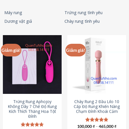
Máy rung
Trứng rung tình yêu
Dương vật giả
Chày rung tình yêu
Giảm giá!
Giảm giá!
Trứng Rung Aphojoy
Chày Rung 2 Đầu Lilo 10
Không Dây 7 Chế Độ Rung
Cấp Độ Rung Khiến Nàng
Kích Thích Thăng Hoa Tột
Chạm Đỉnh Khoái Cảm
Đỉnh
100,000
Được xếp
₫
–
465,000
₫