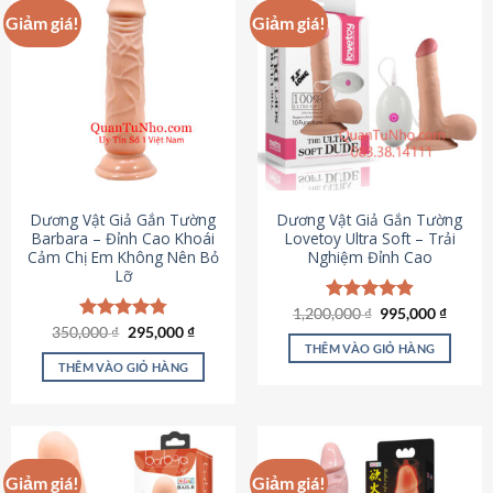
Giảm giá!
Giảm giá!
Dương Vật Giả Gắn Tường
Dương Vật Giả Gắn Tường
Barbara – Đỉnh Cao Khoái
Lovetoy Ultra Soft – Trải
Cảm Chị Em Không Nên Bỏ
Nghiệm Đỉnh Cao
Lỡ
Giá
Giá
1,200,000
Được xếp
₫
995,000
₫
gốc
hiện
Giá
Giá
hạng
4.82
350,000
Được xếp
₫
295,000
₫
là:
tại
gốc
hiện
5 sao
THÊM VÀO GIỎ HÀNG
hạng
4.79
1,200,000 ₫.
là:
là:
tại
5 sao
THÊM VÀO GIỎ HÀNG
995,00
350,000 ₫.
là:
295,000 ₫.
Giảm giá!
Giảm giá!