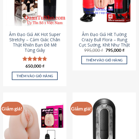
Âm Đạo Giả AK Hot Super
Âm Đạo Giả Hít Tường
Stretchy – Cảm Giác Chân
Crazy Bull Flora – Rung
Thật Khiến Bạn Đê Mê
Cực Sướng, Khít Như Thật
Từng Giây
Giá
Giá
995,000
₫
795,000
₫
gốc
hiện
là:
tại
THÊM VÀO GIỎ HÀNG
995,000 ₫.
là:
Được xếp
650,000
₫
795,000
hạng
4.75
5 sao
THÊM VÀO GIỎ HÀNG
Giảm giá!
Giảm giá!