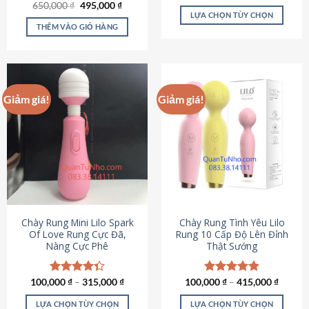
Giá
Giá
hạng
4.80
650,000
Được xếp
₫
495,000
₫
gốc
hiện
5 sao
LỰA CHỌN TÙY CHỌN
hạng
4.72
là:
tại
5 sao
THÊM VÀO GIỎ HÀNG
Sản
650,000 ₫.
là:
495,000 ₫.
phẩm
này
có
nhiều
Giảm giá!
Giảm giá!
biến
thể.
Các
tùy
chọn
có
thể
được
chọn
Chày Rung Mini Lilo Spark
Chày Rung Tình Yêu Lilo
Of Love Rung Cực Đã,
Rung 10 Cấp Độ Lên Đỉnh
trên
Nàng Cực Phê
Thật Sướng
trang
sản
phẩm
100,000
Được xếp
₫
–
315,000
₫
100,000
Được xếp
₫
–
415,000
₫
hạng
4.33
hạng
4.94
5 sao
5 sao
LỰA CHỌN TÙY CHỌN
LỰA CHỌN TÙY CHỌN