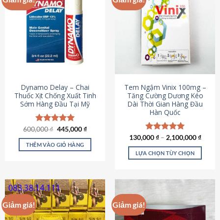
Dynamo Delay – Chai
Tem Ngậm Vinix 100mg –
Thuốc Xịt Chống Xuất Tinh
Tăng Cường Dương Kéo
Sớm Hàng Đầu Tại Mỹ
Dài Thời Gian Hàng Đầu
Hàn Quốc
Giá
Giá
600,000
Được xếp
₫
445,000
₫
gốc
hiện
hạng
5.00
130,000
Được xếp
₫
–
2,100,000
₫
là:
tại
5 sao
THÊM VÀO GIỎ HÀNG
hạng
5.00
600,000 ₫.
là:
5 sao
LỰA CHỌN TÙY CHỌN
445,000 ₫.
Sản
phẩm
này
có
Giảm giá!
Giảm giá!
nhiều
biến