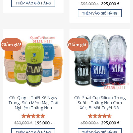
sản
là:
tại
THÊM VÀO GIỎ HÀNG
Giá
Giá
595,000
Được xếp
₫
395,000
₫
895,000 ₫.
là:
phẩm
gốc
hiện
hạng
4.64
695,000 ₫.
là:
tại
5 sao
THÊM VÀO GIỎ HÀNG
595,000 ₫.
là:
395,000
Giảm giá!
Giảm giá!
Cốc Qing – Thiết Kế Ngụy
Cốc Snail Cup Silicon Trong
Trang, Siêu Mềm Mại, Trải
Suốt – Thăng Hoa Cảm
Nghiệm Thăng Hoa
Xúc, Bí Mật Tuyệt Đối
Giá
Giá
Giá
Giá
430,000
Được xếp
₫
195,000
₫
650,000
Được xếp
₫
295,000
₫
gốc
hiện
gốc
hiện
hạng
4.78
hạng
4.69
là:
tại
là:
tại
5 sao
5 sao
THÊM VÀO GIỎ HÀNG
THÊM VÀO GIỎ HÀNG