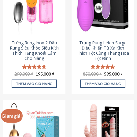
Trứng Rung Inox 2 Đầu
Trứng Rung Leten Surge
Rung Siêu Khỏe Siêu Kích
Điều Khiển Từ Xa Kích
Thích Tăng Khoái Cảm
Thích Tột Cùng Thăng Hoa
Cho Nàng
Tột Đỉnh
Giá
Giá
Giá
Giá
290,000
Được xếp
₫
195,000
₫
850,000
Được xếp
₫
595,000
₫
gốc
hiện
gốc
hiện
hạng
4.64
hạng
4.69
là:
tại
là:
tại
5 sao
5 sao
THÊM VÀO GIỎ HÀNG
THÊM VÀO GIỎ HÀNG
290,000 ₫.
là:
850,000 ₫.
là:
195,000 ₫.
595,000
Giảm giá!