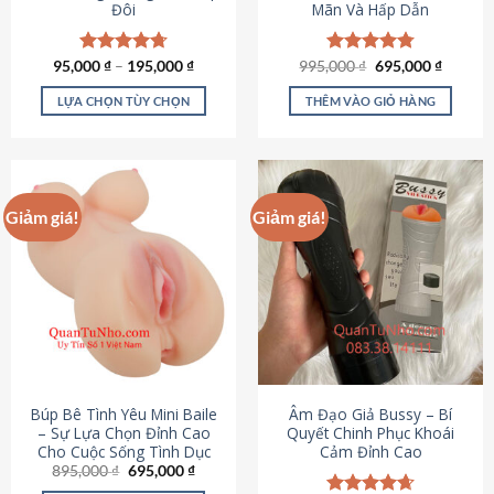
Đôi
Mãn Và Hấp Dẫn
Giá
Giá
95,000
Được xếp
₫
–
195,000
₫
995,000
Được xếp
₫
695,000
₫
gốc
hiện
hạng
4.70
hạng
4.80
là:
tại
5 sao
5 sao
LỰA CHỌN TÙY CHỌN
THÊM VÀO GIỎ HÀNG
995,000 ₫.
là:
695,000
Sản
phẩm
này
có
Giảm giá!
Giảm giá!
nhiều
biến
thể.
Các
tùy
chọn
có
thể
được
Búp Bê Tình Yêu Mini Baile
Âm Đạo Giả Bussy – Bí
chọn
– Sự Lựa Chọn Đỉnh Cao
Quyết Chinh Phục Khoái
Cho Cuộc Sống Tình Dục
Cảm Đỉnh Cao
trên
Giá
Giá
895,000
₫
695,000
₫
trang
gốc
hiện