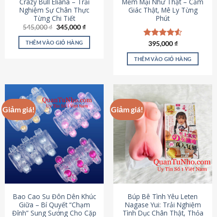
Crazy Bull Eliana – Trải
Mềm Mại Như Thật – Cảm
Nghiệm Sự Chân Thực
Giác Thật, Mê Ly Từng
Từng Chi Tiết
Phút
Giá
Giá
545,000
₫
345,000
₫
gốc
hiện
là:
tại
THÊM VÀO GIỎ HÀNG
Được xếp
395,000
₫
545,000 ₫.
là:
hạng
4.53
345,000 ₫.
5 sao
THÊM VÀO GIỎ HÀNG
Giảm giá!
Giảm giá!
Bao Cao Su Đôn Dên Khúc
Búp Bê Tình Yêu Leten
Giữa – Bí Quyết “Chạm
Nagase Yui: Trải Nghiệm
Đỉnh” Sung Sướng Cho Cặp
Tình Dục Chân Thật, Thỏa