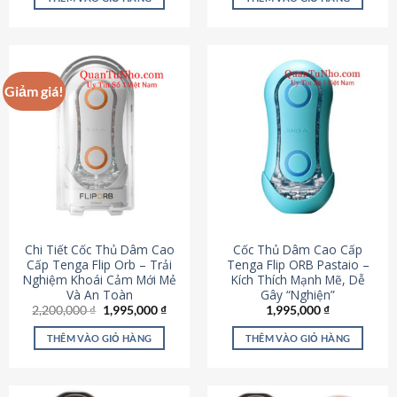
430,000 ₫.
là:
650,000 ₫.
là:
195,000 ₫.
295,000
Giảm giá!
Chi Tiết Cốc Thủ Dâm Cao
Cốc Thủ Dâm Cao Cấp
Cấp Tenga Flip Orb – Trải
Tenga Flip ORB Pastaio –
Nghiệm Khoái Cảm Mới Mẻ
Kích Thích Mạnh Mẽ, Dễ
Và An Toàn
Gây “Nghiện”
Giá
Giá
2,200,000
₫
1,995,000
₫
1,995,000
₫
gốc
hiện
là:
tại
THÊM VÀO GIỎ HÀNG
THÊM VÀO GIỎ HÀNG
2,200,000 ₫.
là:
1,995,000 ₫.