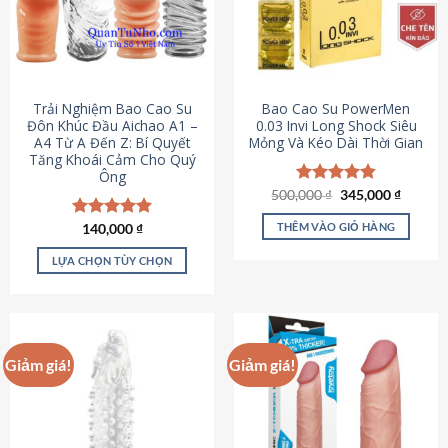
Trải Nghiệm Bao Cao Su
Bao Cao Su PowerMen
Đôn Khúc Đầu Aichao A1 –
0.03 Invi Long Shock Siêu
A4 Từ A Đến Z: Bí Quyết
Mỏng Và Kéo Dài Thời Gian
Tăng Khoái Cảm Cho Quý
Ông
Giá
Giá
500,000
Được xếp
₫
345,000
₫
gốc
hiện
hạng
4.85
là:
tại
5 sao
THÊM VÀO GIỎ HÀNG
Được xếp
140,000
₫
500,000 ₫.
là:
hạng
4.88
345,000
5 sao
LỰA CHỌN TÙY CHỌN
Sản
phẩm
này
có
Giảm giá!
Giảm giá!
nhiều
biến
thể.
Các