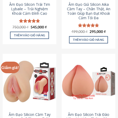
Âm Đạo Silicon Trái Tim
Âm Đạo Giả Silicon Aika
Lybaile – Trải Nghiệm
Cầm Tay – Chân Thật, An
Khoái Cảm Đỉnh Cao
Toàn Giúp Bạn Đạt Khoái
Cảm Tối Đa
Giá
Giá
750,000
Được xếp
₫
545,000
₫
gốc
hiện
hạng
4.70
Giá
Giá
499,000
Được xếp
₫
295,000
₫
là:
tại
gốc
hiện
5 sao
THÊM VÀO GIỎ HÀNG
hạng
4.75
750,000 ₫.
là:
là:
tại
5 sao
THÊM VÀO GIỎ HÀNG
545,000 ₫.
499,000 ₫.
là:
295,000
Giảm giá!
Âm Đạo Silicon Cầm Tay
Âm Đạo Silicon Trái Đào