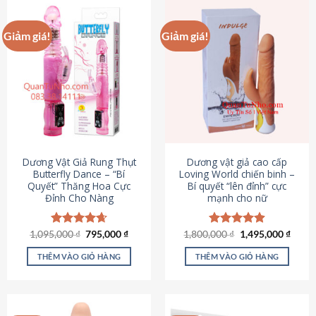
Giảm giá!
Giảm giá!
Dương Vật Giả Rung Thụt
Dương vật giả cao cấp
Butterfly Dance – “Bí
Loving World chiến binh –
Quyết” Thăng Hoa Cực
Bí quyết “lên đỉnh” cực
Đỉnh Cho Nàng
mạnh cho nữ
Giá
Giá
Giá
Giá
1,095,000
Được xếp
₫
795,000
₫
1,800,000
Được xếp
₫
1,495,000
₫
gốc
hiện
gốc
hiện
hạng
4.65
hạng
4.89
là:
tại
là:
tại
5 sao
5 sao
THÊM VÀO GIỎ HÀNG
THÊM VÀO GIỎ HÀNG
1,095,000 ₫.
là:
1,800,000 ₫.
là:
795,000 ₫.
1,495