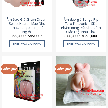
Âm Đạo Giả Silicon Dream
Âm đạo giả Tenga Flip
Sweet Heart – Múp Như
Zero Electronic – Siêu
Thật, Rung Sướng Tê
Phẩm Rung Mút Cho Cảm
Người
Giác Thật Như Thật
Giá
Giá
Giá
Giá
795,000
₫
545,000
₫
5,500,000
₫
4,995,000
₫
gốc
hiện
gốc
hiện
là:
tại
là:
tại
THÊM VÀO GIỎ HÀNG
THÊM VÀO GIỎ HÀNG
795,000 ₫.
là:
5,500,000 ₫.
là:
545,000 ₫.
4,995
Giảm giá!
Giảm giá!