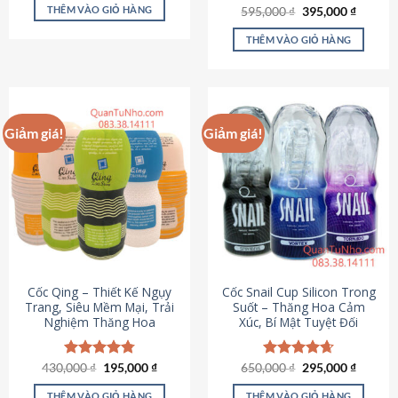
sản
là:
tại
THÊM VÀO GIỎ HÀNG
Giá
Giá
595,000
Được xếp
₫
395,000
₫
895,000 ₫.
là:
phẩm
gốc
hiện
hạng
4.64
695,000 ₫.
là:
tại
5 sao
THÊM VÀO GIỎ HÀNG
595,000 ₫.
là:
395,000
Giảm giá!
Giảm giá!
Cốc Qing – Thiết Kế Ngụy
Cốc Snail Cup Silicon Trong
Trang, Siêu Mềm Mại, Trải
Suốt – Thăng Hoa Cảm
Nghiệm Thăng Hoa
Xúc, Bí Mật Tuyệt Đối
Giá
Giá
Giá
Giá
430,000
Được xếp
₫
195,000
₫
650,000
Được xếp
₫
295,000
₫
gốc
hiện
gốc
hiện
hạng
4.78
hạng
4.69
là:
tại
là:
tại
5 sao
5 sao
THÊM VÀO GIỎ HÀNG
THÊM VÀO GIỎ HÀNG