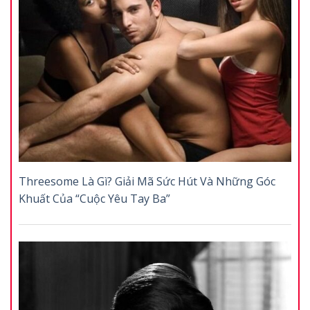
Threesome Là Gì? Giải Mã Sức Hút Và Những Góc
Khuất Của “Cuộc Yêu Tay Ba”