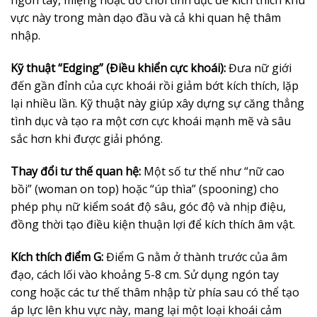
ngón tay, miệng hoặc đồ chơi tình dục để kích thích khu
vực này trong màn dạo đầu và cả khi quan hệ thâm
nhập.
Kỹ thuật “Edging” (Điều khiển cực khoái):
Đưa nữ giới
đến gần đỉnh của cực khoái rồi giảm bớt kích thích, lặp
lại nhiều lần. Kỹ thuật này giúp xây dựng sự căng thẳng
tình dục và tạo ra một cơn cực khoái mạnh mẽ và sâu
sắc hơn khi được giải phóng.
Thay đổi tư thế quan hệ:
Một số tư thế như “nữ cao
bồi” (woman on top) hoặc “úp thìa” (spooning) cho
phép phụ nữ kiểm soát độ sâu, góc độ và nhịp điệu,
đồng thời tạo điều kiện thuận lợi để kích thích âm vật.
Kích thích điểm G:
Điểm G nằm ở thành trước của âm
đạo, cách lối vào khoảng 5-8 cm. Sử dụng ngón tay
cong hoặc các tư thế thâm nhập từ phía sau có thể tạo
áp lực lên khu vực này, mang lại một loại khoái cảm