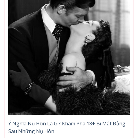
Ý Nghĩa Nụ Hôn Là Gì? Khám Phá 18+ Bí Mật Đằng
Sau Những Nụ Hôn