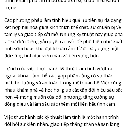
trình khám phá lẫn nhau dựa trên sự thấu hiểu và tôn
trọng.
Các phương pháp làm tình hiệu quả ưu tiên sự đa dạng,
kết hợp hài hòa giữa kích thích thể chất, sự chuẩn bị về
tâm lý và giao tiếp cởi mở. Những kỹ thuật này giúp phá
vỡ sự đơn điệu, giải quyết các vấn đề phổ biến như xuất
tinh sớm hoặc khó đạt khoái cảm, từ đó xây dựng một
đời sống tình dục viên mãn và bền vững hơn.
Lợi ích của việc thực hành kỹ thuật làm tình vượt ra
ngoài khoái cảm thể xác, góp phần củng cố sự thân
mật, tin tưởng và an toàn trong mối quan hệ. Việc cùng
nhau khám phá và học hỏi giúp các cặp đôi hiểu sâu sắc
hơn về mong muốn của đối phương, tăng cường sự
đồng điệu và làm sâu sắc thêm mối liên kết tình cảm.
Việc thực hành các kỹ thuật làm tình là một hành trình
đòi hỏi sự kiên nhẫn, giao tiếp thẳng thắn và sẵn lòng