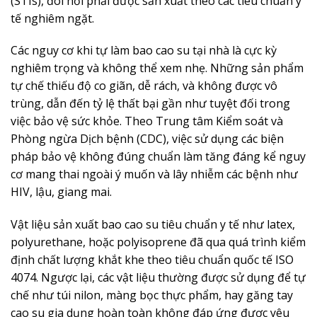
(STIs), đòi hỏi phải được sản xuất theo các tiêu chuẩn y
tế nghiêm ngặt.
Các nguy cơ khi tự làm bao cao su tại nhà là cực kỳ
nghiêm trọng và không thể xem nhẹ. Những sản phẩm
tự chế thiếu độ co giãn, dễ rách, và không được vô
trùng, dẫn đến tỷ lệ thất bại gần như tuyệt đối trong
việc bảo vệ sức khỏe. Theo Trung tâm Kiểm soát và
Phòng ngừa Dịch bệnh (CDC), việc sử dụng các biện
pháp bảo vệ không đúng chuẩn làm tăng đáng kể nguy
cơ mang thai ngoài ý muốn và lây nhiễm các bệnh như
HIV, lậu, giang mai.
Vật liệu sản xuất bao cao su tiêu chuẩn y tế như latex,
polyurethane, hoặc polyisoprene đã qua quá trình kiểm
định chất lượng khắt khe theo tiêu chuẩn quốc tế ISO
4074. Ngược lại, các vật liệu thường được sử dụng để tự
chế như túi nilon, màng bọc thực phẩm, hay găng tay
cao su gia dụng hoàn toàn không đáp ứng được yêu