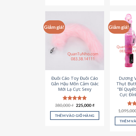
495,000 ₫.
Giảm giá!
Giảm giá!
Đuôi Cáo Toy Đuôi Cáo
Dương V
Gắn Hậu Môn Cảm Giác
Thụt Butt
Mới Lạ Cực Sexy
“Bí Quyế
Cực Đỉn
Giá
Giá
380,000
Được xếp
₫
225,000
₫
gốc
hiện
hạng
4.88
1,095,00
Đượ
là:
tại
5 sao
hạn
THÊM VÀO GIỎ HÀNG
380,000 ₫.
là:
5 s
THÊM VÀ
225,000 ₫.