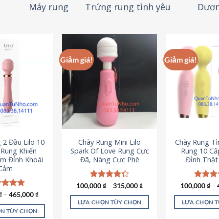
Máy rung
Trứng rung tình yêu
Dươn
Giảm giá!
Giảm giá!
 2 Đầu Lilo 10
Chày Rung Mini Lilo
Chày Rung Tìn
Rung Khiến
Spark Of Love Rung Cực
Rung 10 Cấ
m Đỉnh Khoái
Đã, Nàng Cực Phê
Đỉnh Thậ
Cảm
100,000
Được xếp
₫
–
315,000
₫
100,000
Được x
₫
–
hạng
4.33
hạng
4
c xếp
₫
–
465,000
₫
5 sao
5 sao
g
4.80
LỰA CHỌN TÙY CHỌN
LỰA CHỌN 
ao
N TÙY CHỌN
Sản
S