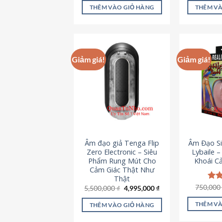
là:
tại
5 sao
5 s
THÊM VÀO GIỎ HÀNG
THÊM VÀ
715,000 ₫.
là:
645,000 ₫.
Giảm giá!
Giảm giá!
Âm đạo giả Tenga Flip
Âm Đạo Si
Zero Electronic – Siêu
Lybaile 
Phẩm Rung Mút Cho
Khoái C
Cảm Giác Thật Như
Thật
750,00
Đượ
Giá
Giá
5,500,000
₫
4,995,000
₫
gốc
hiện
hạn
là:
tại
5 s
THÊM VÀ
THÊM VÀO GIỎ HÀNG
5,500,000 ₫.
là:
4,995,000 ₫.