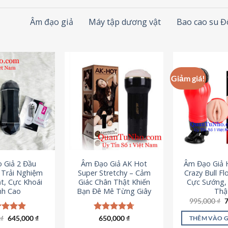
Âm đạo giả
Máy tập dương vật
Bao cao su 
Giảm giá!
 Giả 2 Đầu
Âm Đạo Giả AK Hot
Âm Đạo Giả 
– Trải Nghiệm
Super Stretchy – Cảm
Crazy Bull Fl
t, Cực Khoái
Giác Chân Thật Khiến
Cực Sướng,
nh Cao
Bạn Đê Mê Từng Giây
Thậ
G
995,000
₫
g
l
Giá
Giá
0
c xếp
₫
645,000
₫
Được xếp
650,000
₫
THÊM VÀO 
9
gốc
hiện
g
4.88
hạng
4.75