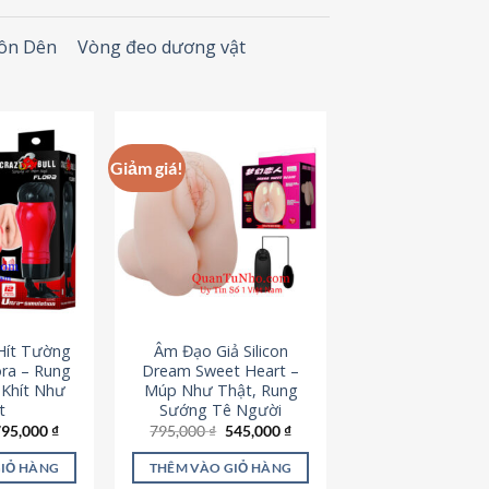
Đôn Dên
Vòng đeo dương vật
Giảm giá!
Hít Tường
Âm Đạo Giả Silicon
ora – Rung
Dream Sweet Heart –
 Khít Như
Múp Như Thật, Rung
t
Sướng Tê Người
iá
Giá
Giá
Giá
795,000
₫
795,000
₫
545,000
₫
ốc
hiện
gốc
hiện
à:
tại
là:
tại
GIỎ HÀNG
THÊM VÀO GIỎ HÀNG
95,000 ₫.
là:
795,000 ₫.
là: