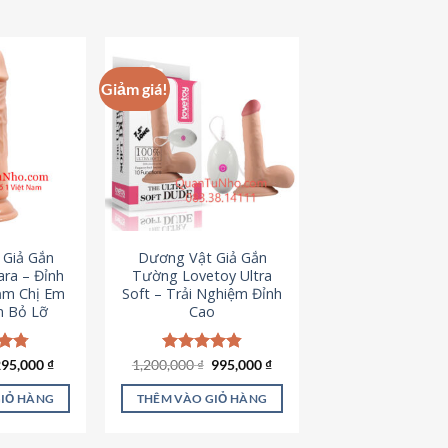
hẩm
ày
ó
hiều
Giảm giá!
iến
ể.
ác
ùy
họn
ó
hể
 Giả Gắn
Dương Vật Giả Gắn
ược
ra – Đỉnh
Tường Lovetoy Ultra
họn
ảm Chị Em
Soft – Trải Nghiệm Đỉnh
n Bỏ Lỡ
Cao
rên
rang
ản
iá
Giá
Giá
Giá
ếp
295,000
₫
1,200,000
Được xếp
₫
995,000
₫
ốc
hiện
gốc
hiện
.79
hạng
4.82
hẩm
à:
tại
là:
tại
5 sao
GIỎ HÀNG
THÊM VÀO GIỎ HÀNG
50,000 ₫.
là:
1,200,000 ₫.
là:
295,000 ₫.
995,000 ₫.