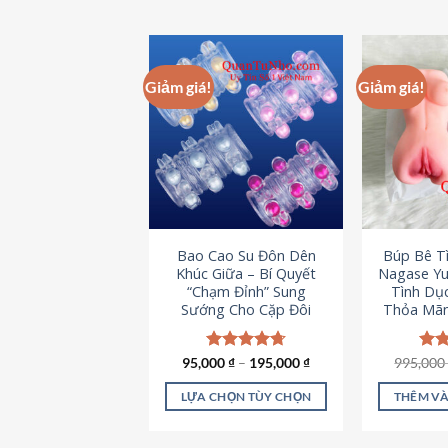
Giảm giá!
Giảm giá!
Bao Cao Su Đôn Dên
Búp Bê T
Khúc Giữa – Bí Quyết
Nagase Yu
“Chạm Đỉnh” Sung
Tình Dụ
Sướng Cho Cặp Đôi
Thỏa Mãn
95,000
Được xếp
₫
–
195,000
₫
995,00
Đượ
hạng
4.70
hạn
5 sao
5 s
LỰA CHỌN TÙY CHỌN
THÊM VÀ
Sản
phẩm