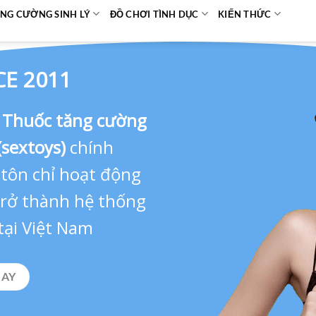
NG CƯỜNG SINH LÝ
ĐỒ CHƠI TÌNH DỤC
KIẾN THỨC
CE 2011
,
Thuốc tăng cường
(sextoys)
chính
 tôn chỉ hoạt động
 trở thành hệ thống
tại Việt Nam
GAY