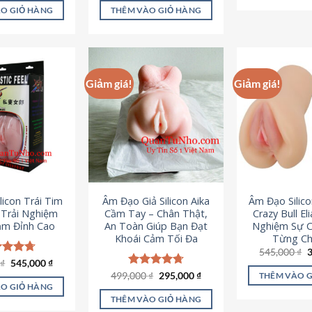
là:
tại
ao
5 sao
O GIỎ HÀNG
THÊM VÀO GIỎ HÀNG
995,000 ₫.
là:
645,000 ₫.
Giảm giá!
Giảm giá!
licon Trái Tim
Âm Đạo Giả Silicon Aika
Âm Đạo Silic
– Trải Nghiệm
Cầm Tay – Chân Thật,
Crazy Bull El
ảm Đỉnh Cao
An Toàn Giúp Bạn Đạt
Nghiệm Sự 
Khoái Cảm Tối Đa
Từng Chi
G
545,000
₫
g
Giá
Giá
0
c xếp
₫
545,000
₫
l
gốc
hiện
g
4.70
Giá
Giá
499,000
Được xếp
₫
295,000
₫
THÊM VÀO 
5
là:
tại
gốc
hiện
ao
hạng
4.75
O GIỎ HÀNG
750,000 ₫.
là:
là:
tại
5 sao
THÊM VÀO GIỎ HÀNG
545,000 ₫.
499,000 ₫.
là: