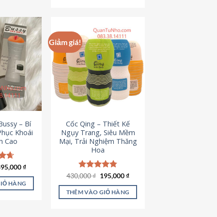
Giảm giá!
ussy – Bí
Cốc Qing – Thiết Kế
Phục Khoái
Ngụy Trang, Siêu Mềm
h Cao
Mại, Trải Nghiệm Thăng
Hoa
iá
Giá
ếp
395,000
₫
ốc
hiện
.64
Giá
Giá
430,000
Được xếp
₫
195,000
₫
à:
tại
gốc
hiện
hạng
4.78
GIỎ HÀNG
95,000 ₫.
là:
là:
tại
5 sao
THÊM VÀO GIỎ HÀNG
395,000 ₫.
430,000 ₫.
là:
195,000 ₫.