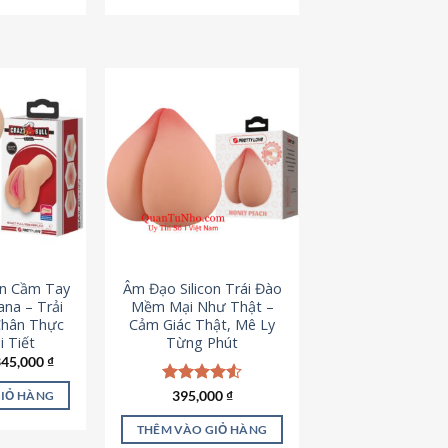
795,000 ₫.
545,000 ₫.
on Cầm Tay
Âm Đạo Silicon Trái Đào
iana – Trải
Mềm Mại Như Thật –
Chân Thực
Cảm Giác Thật, Mê Ly
 Tiết
Từng Phút
iá
Giá
345,000
₫
ốc
hiện
à:
tại
Được xếp
395,000
₫
GIỎ HÀNG
45,000 ₫.
là:
hạng
4.53
345,000 ₫.
5 sao
THÊM VÀO GIỎ HÀNG