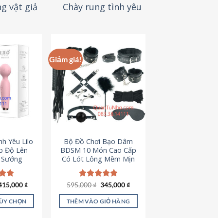
g vật giả
Chày rung tình yêu
Giảm giá!
h Yêu Lilo
Bộ Đồ Chơi Bạo Dâm
p Độ Lên
BDSM 10 Món Cao Cấp
t Sướng
Có Lót Lông Mềm Mịn
Giá
Giá
ếp
415,000
₫
595,000
Được xếp
₫
345,000
₫
gốc
hiện
.94
hạng
4.88
là:
tại
5 sao
TÙY CHỌN
THÊM VÀO GIỎ HÀNG
595,000 ₫.
là:
345,000 ₫.
ản