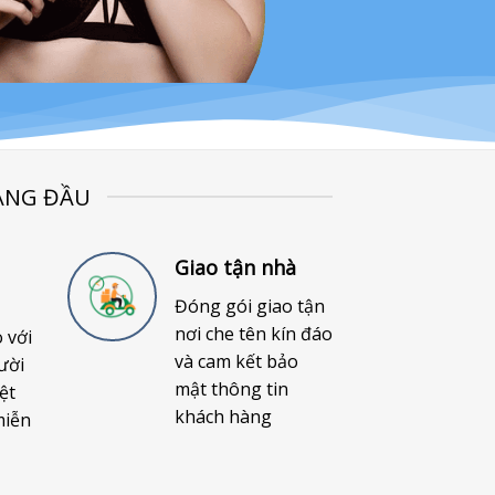
ÀNG ĐẦU
Giao tận nhà
Đóng gói giao tận
nơi che tên kín đáo
o với
và cam kết bảo
ười
mật thông tin
ệt
khách hàng
miễn