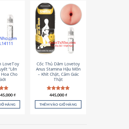
m LoveToy
Cốc Thủ Dâm Lovetoy
uyết “Lên
Anus Stamina Hậu Môn
g Hoa Cho
– Khít Chặt, Cảm Giác
iới
Thật
iá
Giá
ếp
445,000
₫
Được xếp
445,000
₫
ốc
hiện
.00
hạng
4.84
à:
tại
5 sao
GIỎ HÀNG
THÊM VÀO GIỎ HÀNG
50,000 ₫.
là:
445,000 ₫.