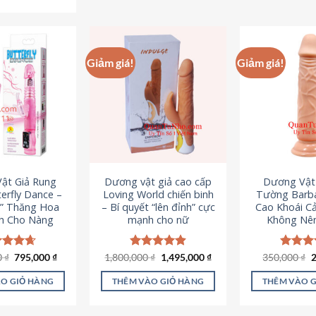
Sản
phẩm
p
phẩm
này
n
này
có
c
có
nhiều
n
Giảm giá!
Giảm giá!
nhiều
biến
b
biến
thể.
th
thể.
Các
C
Các
tùy
t
tùy
chọn
c
chọn
có
c
có
thể
t
ật Giả Rung
Dương vật giả cao cấp
Dương Vật
thể
được
đ
erfly Dance –
Loving World chiến binh
Tường Barba
được
chọn
c
t” Thăng Hoa
– Bí quyết “lên đỉnh” cực
Cao Khoái C
chọn
h Cho Nàng
mạnh cho nữ
Không Nê
trên
t
trên
trang
t
trang
sản
s
Giá
Giá
Giá
Giá
G
0
c xếp
₫
795,000
₫
1,800,000
Được xếp
₫
1,495,000
₫
350,000
Được x
₫
sản
gốc
hiện
gốc
hiện
g
g
4.65
hạng
4.89
hạng
4
phẩm
p
là:
tại
là:
tại
l
ao
5 sao
5 sao
phẩm
O GIỎ HÀNG
THÊM VÀO GIỎ HÀNG
THÊM VÀO 
1,095,000 ₫.
là:
1,800,000 ₫.
là:
3
795,000 ₫.
1,495,000 ₫.