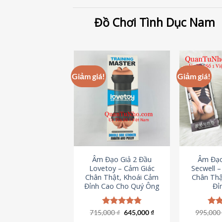
Đồ Chơi Tình Dục Nam
Giảm giá!
Giảm giá!
Âm Đạo Giả 2 Đầu
Âm Đạo
Lovetoy – Cảm Giác
Secwell 
Chân Thật, Khoái Cảm
Chân Thậ
Đỉnh Cao Cho Quý Ông
Đỉ
Giá
Giá
715,000
Được xếp
₫
645,000
₫
995,00
Đượ
gốc
hiện
hạng
4.79
hạn