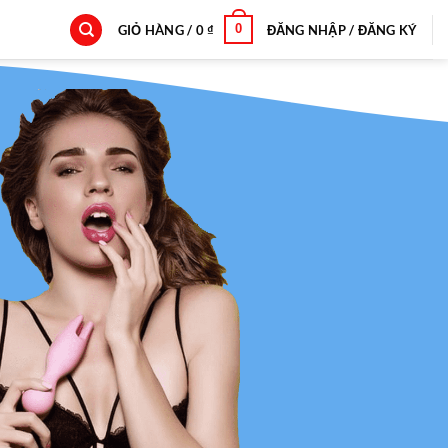
0
GIỎ HÀNG /
0
₫
ĐĂNG NHẬP / ĐĂNG KÝ