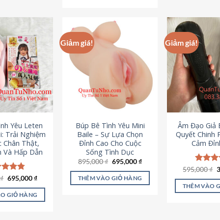
295,000 ₫.
Giảm giá!
Giảm giá!
ình Yêu Leten
Búp Bê Tình Yêu Mini
Âm Đạo Giả B
i: Trải Nghiệm
Baile – Sự Lựa Chọn
Quyết Chinh 
c Chân Thật,
Đỉnh Cao Cho Cuộc
Cảm Đỉn
 Và Hấp Dẫn
Sống Tình Dục
Giá
Giá
895,000
₫
695,000
₫
gốc
hiện
G
595,000
Được x
₫
là:
tại
g
hạng
4
Giá
Giá
0
c xếp
₫
695,000
₫
THÊM VÀO GIỎ HÀNG
895,000 ₫.
là:
l
gốc
hiện
5 sao
g
4.80
THÊM VÀO 
695,000 ₫.
5
là:
tại
ao
O GIỎ HÀNG
995,000 ₫.
là:
695,000 ₫.