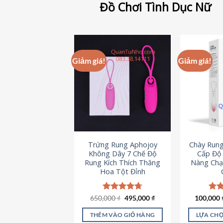
Đồ Chơi Tình Dục Nữ
Giảm giá!
Giảm giá!
Trứng Rung Aphojoy
Chày Rung
Không Dây 7 Chế Độ
Cấp Độ 
Rung Kích Thích Thăng
Nàng Chạ
Hoa Tột Đỉnh
Giá
Giá
650,000
Được xếp
₫
495,000
₫
100,000
Đượ
gốc
hiện
hạng
4.72
hạn
là:
tại
5 sao
5 s
THÊM VÀO GIỎ HÀNG
LỰA CHỌ
650,000 ₫.
là: