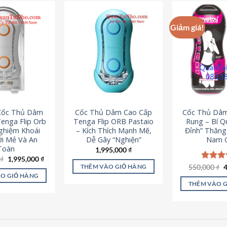
Giảm giá!
 Cốc Thủ Dâm
Cốc Thủ Dâm Cao Cấp
Cốc Thủ Dâ
enga Flip Orb
Tenga Flip ORB Pastaio
Rung – Bí Q
Nghiệm Khoái
– Kích Thích Mạnh Mẽ,
Đỉnh” Thăn
i Mẻ Và An
Dễ Gây “Nghiện”
Nam G
Toàn
1,995,000
₫
Giá
Giá
0
₫
1,995,000
₫
gốc
hiện
G
550,000
Được x
₫
THÊM VÀO GIỎ HÀNG
là:
tại
g
hạng
5
O GIỎ HÀNG
2,200,000 ₫.
là:
l
5 sao
THÊM VÀO 
1,995,000 ₫.
5