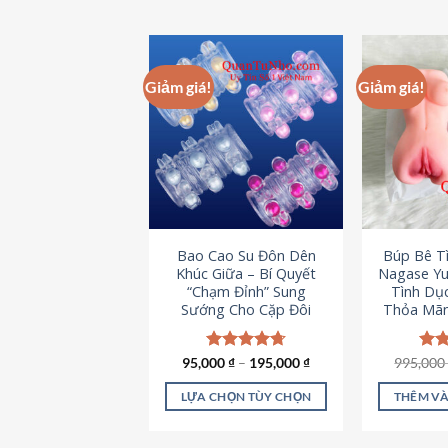
Giảm giá!
Giảm giá!
Bao Cao Su Đôn Dên
Búp Bê T
Khúc Giữa – Bí Quyết
Nagase Yu
“Chạm Đỉnh” Sung
Tình Dụ
Sướng Cho Cặp Đôi
Thỏa Mãn
95,000
Được xếp
₫
–
195,000
₫
995,00
Đượ
hạng
4.70
hạn
5 sao
5 s
LỰA CHỌN TÙY CHỌN
THÊM VÀ
Sản
phẩm