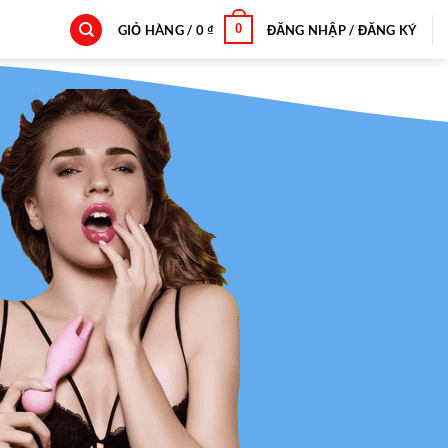
0
GIỎ HÀNG /
0
₫
ĐĂNG NHẬP / ĐĂNG KÝ