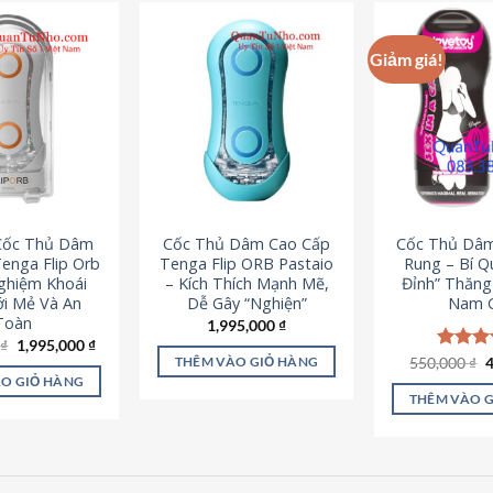
Giảm giá!
 Cốc Thủ Dâm
Cốc Thủ Dâm Cao Cấp
Cốc Thủ Dâ
enga Flip Orb
Tenga Flip ORB Pastaio
Rung – Bí Q
Nghiệm Khoái
– Kích Thích Mạnh Mẽ,
Đỉnh” Thăn
i Mẻ Và An
Dễ Gây “Nghiện”
Nam G
Toàn
1,995,000
₫
Giá
Giá
0
₫
1,995,000
₫
gốc
hiện
G
550,000
Được x
₫
THÊM VÀO GIỎ HÀNG
là:
tại
g
hạng
5
O GIỎ HÀNG
2,200,000 ₫.
là:
l
5 sao
THÊM VÀO 
1,995,000 ₫.
5