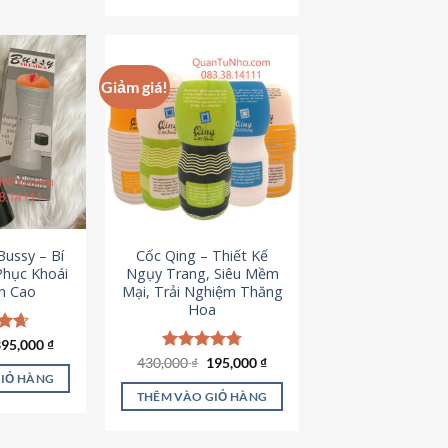
Giảm giá!
ussy – Bí
Cốc Qing – Thiết Kế
Phục Khoái
Ngụy Trang, Siêu Mềm
h Cao
Mại, Trải Nghiệm Thăng
Hoa
iá
Giá
ếp
395,000
₫
ốc
hiện
.64
Giá
Giá
430,000
Được xếp
₫
195,000
₫
à:
tại
gốc
hiện
hạng
4.78
GIỎ HÀNG
95,000 ₫.
là:
là:
tại
5 sao
THÊM VÀO GIỎ HÀNG
395,000 ₫.
430,000 ₫.
là:
195,000 ₫.