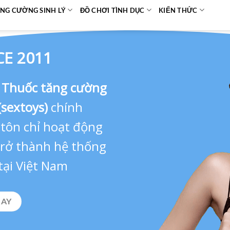
NG CƯỜNG SINH LÝ
ĐỒ CHƠI TÌNH DỤC
KIẾN THỨC
CE 2011
,
Thuốc tăng cường
(sextoys)
chính
 tôn chỉ hoạt động
 trở thành hệ thống
tại Việt Nam
GAY