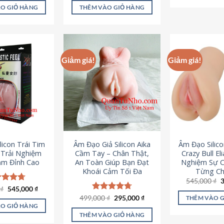
là:
tại
ao
5 sao
O GIỎ HÀNG
THÊM VÀO GIỎ HÀNG
995,000 ₫.
là:
645,000 ₫.
Giảm giá!
Giảm giá!
licon Trái Tim
Âm Đạo Giả Silicon Aika
Âm Đạo Silic
– Trải Nghiệm
Cầm Tay – Chân Thật,
Crazy Bull El
ảm Đỉnh Cao
An Toàn Giúp Bạn Đạt
Nghiệm Sự 
Khoái Cảm Tối Đa
Từng Chi
G
545,000
₫
g
Giá
Giá
0
c xếp
₫
545,000
₫
l
gốc
hiện
g
4.70
Giá
Giá
499,000
Được xếp
₫
295,000
₫
THÊM VÀO 
5
là:
tại
gốc
hiện
ao
hạng
4.75
O GIỎ HÀNG
750,000 ₫.
là:
là:
tại
5 sao
THÊM VÀO GIỎ HÀNG
545,000 ₫.
499,000 ₫.
là: