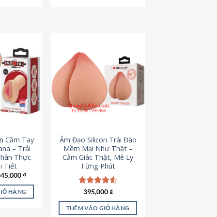
795,000 ₫.
545,000 ₫.
on Cầm Tay
Âm Đạo Silicon Trái Đào
iana – Trải
Mềm Mại Như Thật –
Chân Thực
Cảm Giác Thật, Mê Ly
 Tiết
Từng Phút
iá
Giá
345,000
₫
ốc
hiện
à:
tại
Được xếp
395,000
₫
GIỎ HÀNG
45,000 ₫.
là:
hạng
4.53
345,000 ₫.
5 sao
THÊM VÀO GIỎ HÀNG