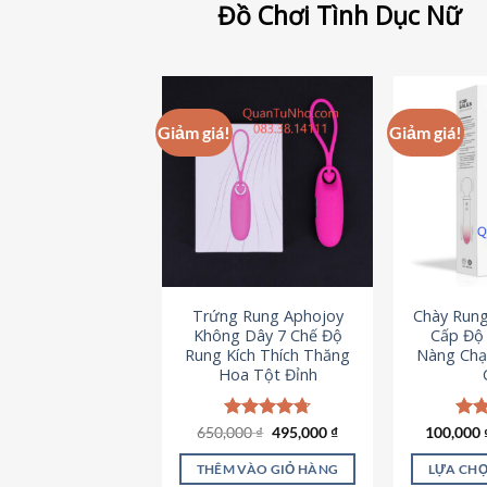
Đồ Chơi Tình Dục Nữ
Giảm giá!
Giảm giá!
Trứng Rung Aphojoy
Chày Rung
Không Dây 7 Chế Độ
Cấp Độ 
Rung Kích Thích Thăng
Nàng Chạ
Hoa Tột Đỉnh
Giá
Giá
650,000
Được xếp
₫
495,000
₫
100,000
Đượ
gốc
hiện
hạng
4.72
hạn
là:
tại
5 sao
5 s
THÊM VÀO GIỎ HÀNG
LỰA CHỌ
650,000 ₫.
là: