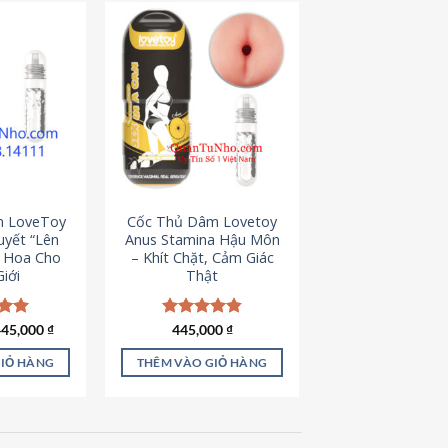
m LoveToy
Cốc Thủ Dâm Lovetoy
uyết “Lên
Anus Stamina Hậu Môn
g Hoa Cho
– Khít Chặt, Cảm Giác
iới
Thật
iá
Giá
ếp
445,000
₫
Được xếp
445,000
₫
ốc
hiện
.00
hạng
4.84
à:
tại
5 sao
GIỎ HÀNG
THÊM VÀO GIỎ HÀNG
50,000 ₫.
là:
445,000 ₫.