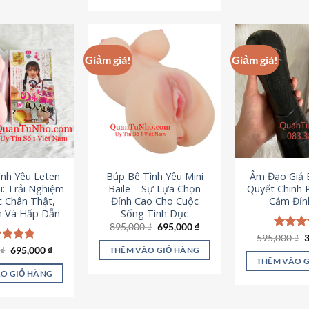
295,000 ₫.
Giảm giá!
Giảm giá!
ình Yêu Leten
Búp Bê Tình Yêu Mini
Âm Đạo Giả B
i: Trải Nghiệm
Baile – Sự Lựa Chọn
Quyết Chinh 
c Chân Thật,
Đỉnh Cao Cho Cuộc
Cảm Đỉn
 Và Hấp Dẫn
Sống Tình Dục
Giá
Giá
895,000
₫
695,000
₫
gốc
hiện
G
595,000
Được x
₫
là:
tại
g
hạng
4
Giá
Giá
0
c xếp
₫
695,000
₫
THÊM VÀO GIỎ HÀNG
895,000 ₫.
là:
l
gốc
hiện
5 sao
g
4.80
THÊM VÀO 
695,000 ₫.
5
là:
tại
ao
O GIỎ HÀNG
995,000 ₫.
là:
695,000 ₫.