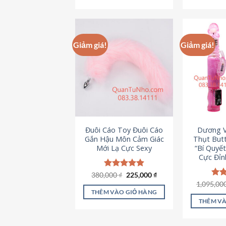
495,000 ₫.
Giảm giá!
Giảm giá!
Đuôi Cáo Toy Đuôi Cáo
Dương V
Gắn Hậu Môn Cảm Giác
Thụt Butt
Mới Lạ Cực Sexy
“Bí Quyế
Cực Đỉn
Giá
Giá
380,000
Được xếp
₫
225,000
₫
gốc
hiện
hạng
4.88
1,095,00
Đượ
là:
tại
5 sao
hạn
THÊM VÀO GIỎ HÀNG
380,000 ₫.
là:
5 s
THÊM VÀ
225,000 ₫.