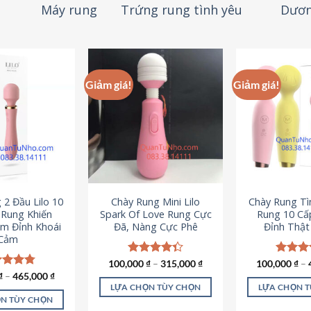
Máy rung
Trứng rung tình yêu
Dươn
Giảm giá!
Giảm giá!
 2 Đầu Lilo 10
Chày Rung Mini Lilo
Chày Rung Tìn
Rung Khiến
Spark Of Love Rung Cực
Rung 10 Cấ
m Đỉnh Khoái
Đã, Nàng Cực Phê
Đỉnh Thậ
Cảm
100,000
Được xếp
₫
–
315,000
₫
100,000
Được x
₫
–
hạng
4.33
hạng
4
c xếp
₫
–
465,000
₫
5 sao
5 sao
g
4.80
LỰA CHỌN TÙY CHỌN
LỰA CHỌN 
ao
N TÙY CHỌN
Sản
S