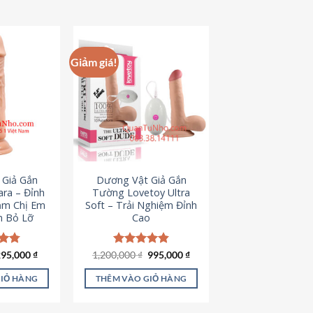
hẩm
ày
ó
hiều
Giảm giá!
iến
ể.
ác
ùy
họn
ó
hể
 Giả Gắn
Dương Vật Giả Gắn
ược
ra – Đỉnh
Tường Lovetoy Ultra
họn
ảm Chị Em
Soft – Trải Nghiệm Đỉnh
n Bỏ Lỡ
Cao
rên
rang
ản
iá
Giá
Giá
Giá
ếp
295,000
₫
1,200,000
Được xếp
₫
995,000
₫
ốc
hiện
gốc
hiện
.79
hạng
4.82
hẩm
à:
tại
là:
tại
5 sao
GIỎ HÀNG
THÊM VÀO GIỎ HÀNG
50,000 ₫.
là:
1,200,000 ₫.
là:
295,000 ₫.
995,000 ₫.