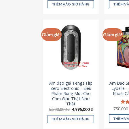
là:
tại
5 sao
5 s
THÊM VÀO GIỎ HÀNG
THÊM VÀ
715,000 ₫.
là:
645,000 ₫.
Giảm giá!
Giảm giá!
Âm đạo giả Tenga Flip
Âm Đạo Si
Zero Electronic – Siêu
Lybaile 
Phẩm Rung Mút Cho
Khoái C
Cảm Giác Thật Như
Thật
750,00
Đượ
Giá
Giá
5,500,000
₫
4,995,000
₫
gốc
hiện
hạn
là:
tại
5 s
THÊM VÀ
THÊM VÀO GIỎ HÀNG
5,500,000 ₫.
là:
4,995,000 ₫.