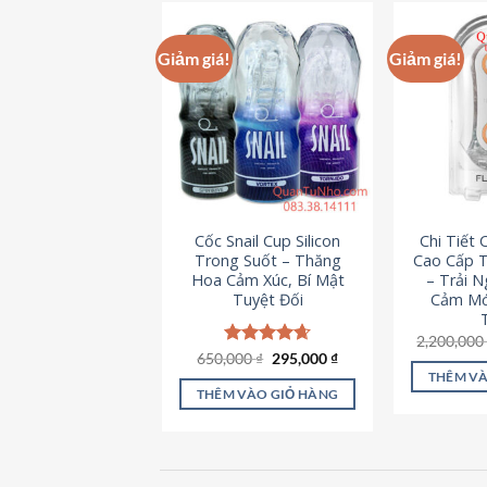
này
có
Giảm giá!
Giảm giá!
nhiều
biến
thể.
Các
tùy
chọn
có
Cốc Snail Cup Silicon
Chi Tiết
thể
Trong Suốt – Thăng
Cao Cấp T
được
Hoa Cảm Xúc, Bí Mật
– Trải 
chọn
Tuyệt Đối
Cảm Mớ
trên
2,200,00
trang
Giá
Giá
650,000
Được xếp
₫
295,000
₫
sản
gốc
hiện
hạng
4.69
THÊM VÀ
là:
tại
5 sao
phẩm
THÊM VÀO GIỎ HÀNG
650,000 ₫.
là:
295,000 ₫.