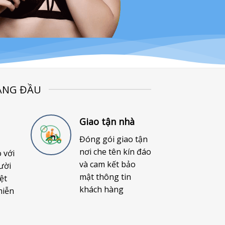
ÀNG ĐẦU
Giao tận nhà
Đóng gói giao tận
nơi che tên kín đáo
o với
và cam kết bảo
ười
mật thông tin
ệt
khách hàng
miễn