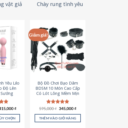
g vật giả
Chày rung tình yêu
Giảm giá!
h Yêu Lilo
Bộ Đồ Chơi Bạo Dâm
p Độ Lên
BDSM 10 Món Cao Cấp
t Sướng
Có Lót Lông Mềm Mịn
Giá
Giá
ếp
415,000
₫
595,000
Được xếp
₫
345,000
₫
gốc
hiện
.94
hạng
4.88
là:
tại
5 sao
TÙY CHỌN
THÊM VÀO GIỎ HÀNG
595,000 ₫.
là:
345,000 ₫.
ản