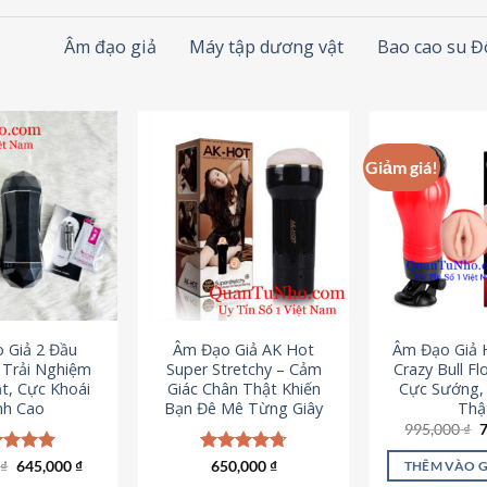
Âm đạo giả
Máy tập dương vật
Bao cao su 
Giảm giá!
 Giả 2 Đầu
Âm Đạo Giả AK Hot
Âm Đạo Giả 
– Trải Nghiệm
Super Stretchy – Cảm
Crazy Bull Fl
t, Cực Khoái
Giác Chân Thật Khiến
Cực Sướng,
nh Cao
Bạn Đê Mê Từng Giây
Thậ
G
995,000
₫
g
l
Giá
Giá
0
c xếp
₫
645,000
₫
Được xếp
650,000
₫
THÊM VÀO 
9
gốc
hiện
g
4.88
hạng
4.75