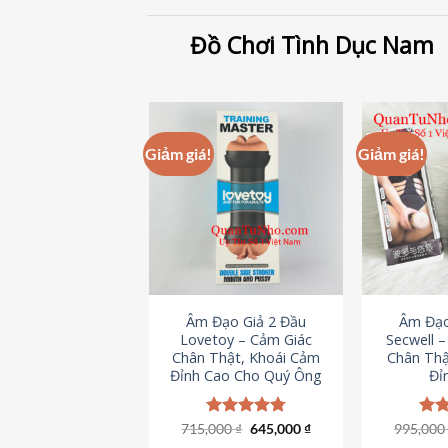
Đồ Chơi Tình Dục Nam
Giảm giá!
Giảm giá!
Âm Đạo Giả 2 Đầu
Âm Đạo
Lovetoy – Cảm Giác
Secwell 
Chân Thật, Khoái Cảm
Chân Thậ
Đỉnh Cao Cho Quý Ông
Đỉ
Giá
Giá
715,000
Được xếp
₫
645,000
₫
995,00
Đượ
gốc
hiện
hạng
4.79
hạn