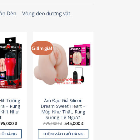
Đôn Dên
Vòng đeo dương vật
Giảm giá!
Hít Tường
Âm Đạo Giả Silicon
ora – Rung
Dream Sweet Heart –
 Khít Như
Múp Như Thật, Rung
t
Sướng Tê Người
iá
Giá
Giá
Giá
795,000
₫
795,000
₫
545,000
₫
ốc
hiện
gốc
hiện
à:
tại
là:
tại
GIỎ HÀNG
THÊM VÀO GIỎ HÀNG
95,000 ₫.
là:
795,000 ₫.
là: