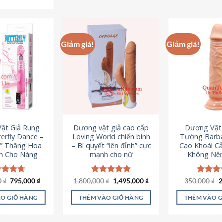
Sản
phẩm
p
phẩm
này
n
này
có
c
có
nhiều
n
Giảm giá!
Giảm giá!
nhiều
biến
b
biến
thể.
th
thể.
Các
C
Các
tùy
t
tùy
chọn
c
chọn
có
c
có
thể
t
ật Giả Rung
Dương vật giả cao cấp
Dương Vật
thể
được
đ
erfly Dance –
Loving World chiến binh
Tường Barba
được
chọn
c
t” Thăng Hoa
– Bí quyết “lên đỉnh” cực
Cao Khoái C
chọn
h Cho Nàng
mạnh cho nữ
Không Nê
trên
t
trên
trang
t
trang
sản
s
Giá
Giá
Giá
Giá
G
0
c xếp
₫
795,000
₫
1,800,000
Được xếp
₫
1,495,000
₫
350,000
Được x
₫
sản
gốc
hiện
gốc
hiện
g
g
4.65
hạng
4.89
hạng
4
phẩm
p
là:
tại
là:
tại
l
ao
5 sao
5 sao
phẩm
O GIỎ HÀNG
THÊM VÀO GIỎ HÀNG
THÊM VÀO 
1,095,000 ₫.
là:
1,800,000 ₫.
là:
3
795,000 ₫.
1,495,000 ₫.