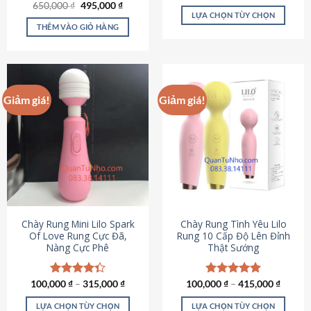
Giá
Giá
hạng
4.80
650,000
Được xếp
₫
495,000
₫
gốc
hiện
5 sao
LỰA CHỌN TÙY CHỌN
hạng
4.72
là:
tại
5 sao
THÊM VÀO GIỎ HÀNG
Sản
650,000 ₫.
là:
495,000 ₫.
phẩm
này
có
nhiều
Giảm giá!
Giảm giá!
biến
thể.
Các
tùy
chọn
có
thể
được
chọn
Chày Rung Mini Lilo Spark
Chày Rung Tình Yêu Lilo
Of Love Rung Cực Đã,
Rung 10 Cấp Độ Lên Đỉnh
trên
Nàng Cực Phê
Thật Sướng
trang
sản
phẩm
100,000
Được xếp
₫
–
315,000
₫
100,000
Được xếp
₫
–
415,000
₫
hạng
4.33
hạng
4.94
5 sao
5 sao
LỰA CHỌN TÙY CHỌN
LỰA CHỌN TÙY CHỌN