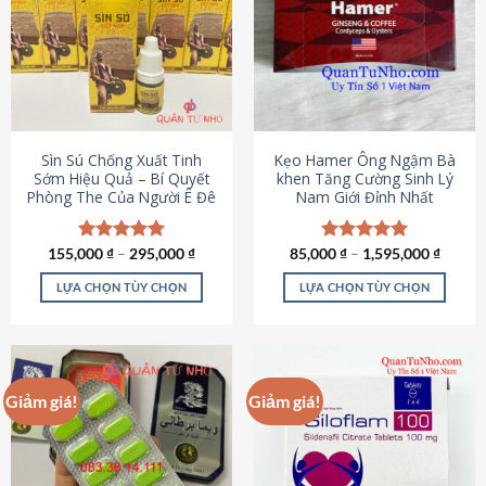
thể.
Các
tùy
chọn
có
thể
được
Sìn Sú Chống Xuất Tinh
Kẹo Hamer Ông Ngậm Bà
chọn
Sớm Hiệu Quả – Bí Quyết
khen Tăng Cường Sinh Lý
Phòng The Của Người Ê Đê
Nam Giới Đỉnh Nhất
trên
trang
sản
155,000
Được xếp
₫
–
295,000
₫
85,000
Được xếp
₫
–
1,595,000
₫
phẩm
hạng
4.95
hạng
5.00
5 sao
5 sao
LỰA CHỌN TÙY CHỌN
LỰA CHỌN TÙY CHỌN
Sản
Sản
phẩm
phẩm
này
này
có
có
Giảm giá!
Giảm giá!
nhiều
nhiều
biến
biến
thể.
thể.
Các
Các