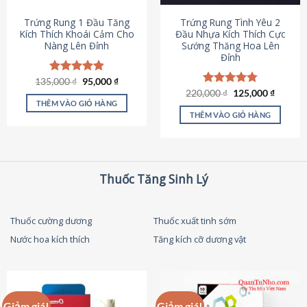
thể
được
Trứng Rung 1 Đầu Tăng
Trứng Rung Tình Yêu 2
chọn
Kích Thích Khoái Cảm Cho
Đầu Nhựa Kích Thích Cực
Nàng Lên Đỉnh
Sướng Thăng Hoa Lên
trên
Đỉnh
trang
sản
Giá
Giá
135,000
Được xếp
₫
95,000
₫
phẩm
gốc
hiện
hạng
4.87
Giá
Giá
220,000
Được xếp
₫
125,000
₫
là:
tại
gốc
hiện
5 sao
THÊM VÀO GIỎ HÀNG
hạng
4.79
135,000 ₫.
là:
là:
tại
5 sao
THÊM VÀO GIỎ HÀNG
95,000 ₫.
220,000 ₫.
là:
125,000
Thuốc Tăng Sinh Lý
Thuốc cường dương
Thuốc xuất tinh sớm
Nước hoa kích thích
Tăng kích cỡ dương vật
Giảm giá!
Giảm giá!