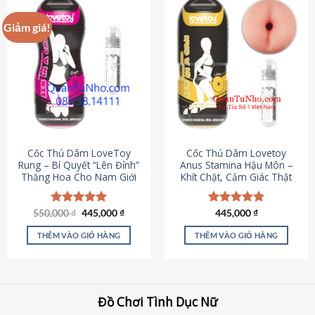
Giảm giá!
Cốc Thủ Dâm LoveToy
Cốc Thủ Dâm Lovetoy
Rung – Bí Quyết “Lên Đỉnh”
Anus Stamina Hậu Môn –
Thăng Hoa Cho Nam Giới
Khít Chặt, Cảm Giác Thật
Giá
Giá
550,000
Được xếp
₫
445,000
₫
Được xếp
445,000
₫
gốc
hiện
hạng
5.00
hạng
4.84
là:
tại
5 sao
5 sao
THÊM VÀO GIỎ HÀNG
THÊM VÀO GIỎ HÀNG
550,000 ₫.
là:
445,000 ₫.
Đồ Chơi Tình Dục Nữ