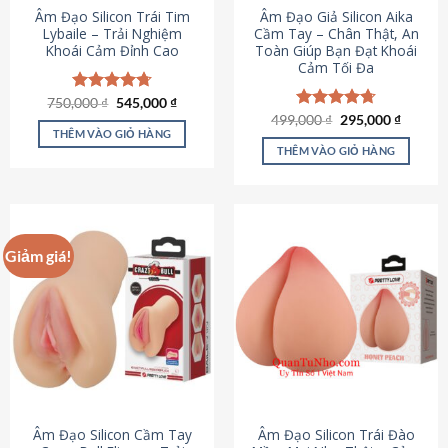
Âm Đạo Silicon Trái Tim
Âm Đạo Giả Silicon Aika
Lybaile – Trải Nghiệm
Cầm Tay – Chân Thật, An
Khoái Cảm Đỉnh Cao
Toàn Giúp Bạn Đạt Khoái
Cảm Tối Đa
Giá
Giá
750,000
Được xếp
₫
545,000
₫
gốc
hiện
hạng
4.70
Giá
Giá
499,000
Được xếp
₫
295,000
₫
là:
tại
gốc
hiện
5 sao
THÊM VÀO GIỎ HÀNG
hạng
4.75
750,000 ₫.
là:
là:
tại
5 sao
THÊM VÀO GIỎ HÀNG
545,000 ₫.
499,000 ₫.
là:
295,000
Giảm giá!
Âm Đạo Silicon Cầm Tay
Âm Đạo Silicon Trái Đào