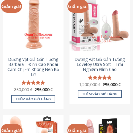
Giảm giá!
Giảm giá!
Dương Vật Giả Gắn Tường
Dương Vật Giả Gắn Tường
Barbara – Đỉnh Cao Khoái
Lovetoy Ultra Soft – Trải
Cảm Chị Em Không Nên Bỏ
Nghiệm Đỉnh Cao
Lỡ
Giá
Giá
1,200,000
Được xếp
₫
995,000
₫
gốc
hiện
Giá
Giá
hạng
4.82
350,000
Được xếp
₫
295,000
₫
là:
tại
gốc
hiện
5 sao
THÊM VÀO GIỎ HÀNG
hạng
4.79
1,200,000 ₫.
là:
là:
tại
5 sao
THÊM VÀO GIỎ HÀNG
995,00
350,000 ₫.
là:
295,000 ₫.
Giảm giá!
Giảm giá!