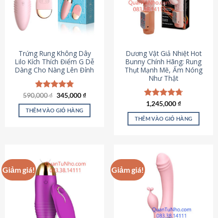
Trứng Rung Không Dây
Dương Vật Giả Nhiệt Hot
Lilo Kích Thích Điểm G Dễ
Bunny Chính Hãng: Rung
Dàng Cho Nàng Lên Đỉnh
Thụt Mạnh Mẽ, Ấm Nóng
Như Thật
Giá
Giá
590,000
Được xếp
₫
345,000
₫
gốc
hiện
hạng
4.79
Được xếp
1,245,000
₫
là:
tại
5 sao
THÊM VÀO GIỎ HÀNG
hạng
4.73
590,000 ₫.
là:
5 sao
THÊM VÀO GIỎ HÀNG
345,000 ₫.
Giảm giá!
Giảm giá!