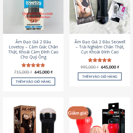
Âm Đạo Giả 2 Đầu
Âm Đạo Giả 2 Đầu Secwell
Lovetoy – Cảm Giác Chân
– Trải Nghiệm Chân Thật,
Thật, Khoái Cảm Đỉnh Cao
Cực Khoái Đỉnh Cao
Cho Quý Ông
Giá
Giá
995,000
Được xếp
₫
645,000
₫
gốc
hiện
Giá
Giá
hạng
4.88
715,000
Được xếp
₫
645,000
₫
là:
tại
gốc
hiện
5 sao
THÊM VÀO GIỎ HÀNG
hạng
4.79
995,000 ₫.
là:
là:
tại
5 sao
THÊM VÀO GIỎ HÀNG
645,000
715,000 ₫.
là:
645,000 ₫.
Giảm giá!