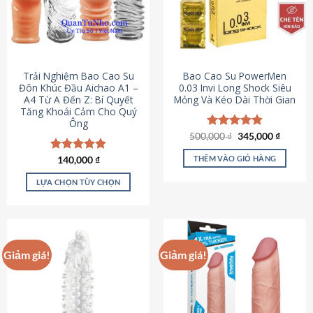
Trải Nghiệm Bao Cao Su
Bao Cao Su PowerMen
Đôn Khúc Đầu Aichao A1 –
0.03 Invi Long Shock Siêu
A4 Từ A Đến Z: Bí Quyết
Mỏng Và Kéo Dài Thời Gian
Tăng Khoái Cảm Cho Quý
Ông
Giá
Giá
500,000
Được xếp
₫
345,000
₫
gốc
hiện
hạng
4.85
là:
tại
5 sao
THÊM VÀO GIỎ HÀNG
Được xếp
140,000
₫
500,000 ₫.
là:
hạng
4.88
345,000
5 sao
LỰA CHỌN TÙY CHỌN
Sản
phẩm
này
có
Giảm giá!
Giảm giá!
nhiều
biến
thể.
Các