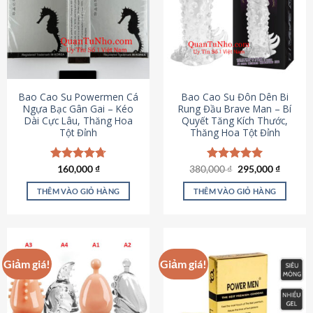
thể.
Các
tùy
chọn
có
thể
được
Bao Cao Su Powermen Cá
Bao Cao Su Đôn Dên Bi
chọn
Ngựa Bạc Gân Gai – Kéo
Rung Đầu Brave Man – Bí
Dài Cực Lâu, Thăng Hoa
Quyết Tăng Kích Thước,
trên
Tột Đỉnh
Thăng Hoa Tột Đỉnh
trang
sản
phẩm
Giá
Giá
Được xếp
160,000
₫
380,000
Được xếp
₫
295,000
₫
gốc
hiện
hạng
4.73
hạng
5.00
là:
tại
5 sao
5 sao
THÊM VÀO GIỎ HÀNG
THÊM VÀO GIỎ HÀNG
380,000 ₫.
là:
295,000
Giảm giá!
Giảm giá!