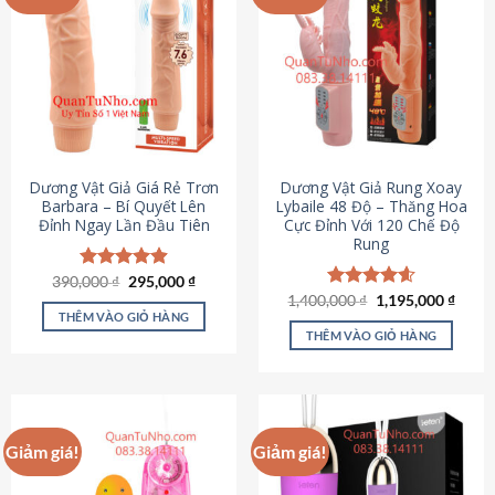
Dương Vật Giả Giá Rẻ Trơn
Dương Vật Giả Rung Xoay
Barbara – Bí Quyết Lên
Lybaile 48 Độ – Thăng Hoa
Đỉnh Ngay Lần Đầu Tiên
Cực Đỉnh Với 120 Chế Độ
Rung
Giá
Giá
390,000
Được xếp
₫
295,000
₫
gốc
hiện
hạng
4.90
Giá
Giá
1,400,000
Được xếp
₫
1,195,000
₫
là:
tại
gốc
hiện
5 sao
THÊM VÀO GIỎ HÀNG
hạng
4.62
390,000 ₫.
là:
là:
tại
5 sao
THÊM VÀO GIỎ HÀNG
295,000 ₫.
1,400,000 ₫.
là:
1,195
Giảm giá!
Giảm giá!