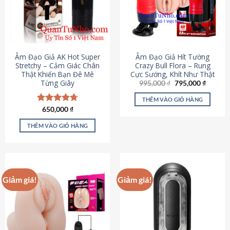
Âm Đạo Giả AK Hot Super
Âm Đạo Giả Hít Tường
Stretchy – Cảm Giác Chân
Crazy Bull Flora – Rung
Thật Khiến Bạn Đê Mê
Cực Sướng, Khít Như Thật
Từng Giây
Giá
Giá
995,000
₫
795,000
₫
gốc
hiện
là:
tại
THÊM VÀO GIỎ HÀNG
995,000 ₫.
là:
Được xếp
650,000
₫
795,000
hạng
4.75
5 sao
THÊM VÀO GIỎ HÀNG
Giảm giá!
Giảm giá!