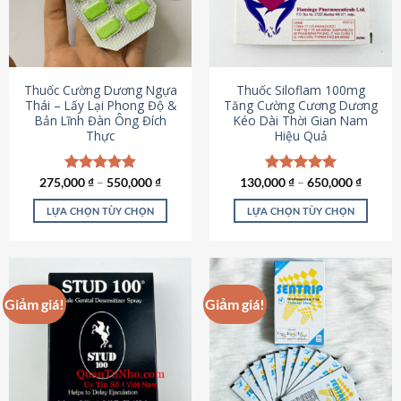
tùy
tùy
chọn
chọn
có
có
thể
thể
được
được
Thuốc Cường Dương Ngựa
Thuốc Siloflam 100mg
chọn
chọn
Thái – Lấy Lại Phong Độ &
Tăng Cường Cương Dương
Bản Lĩnh Đàn Ông Đích
Kéo Dài Thời Gian Nam
trên
trên
Thực
Hiệu Quả
trang
trang
sản
sản
phẩm
phẩm
275,000
Được xếp
₫
–
550,000
₫
130,000
Được xếp
₫
–
650,000
₫
hạng
4.87
hạng
5.00
5 sao
5 sao
LỰA CHỌN TÙY CHỌN
LỰA CHỌN TÙY CHỌN
Sản
Sản
phẩm
phẩm
này
này
có
có
Giảm giá!
Giảm giá!
nhiều
nhiều
biến
biến
thể.
thể.
Các
Các
tùy
tùy
chọn
chọn