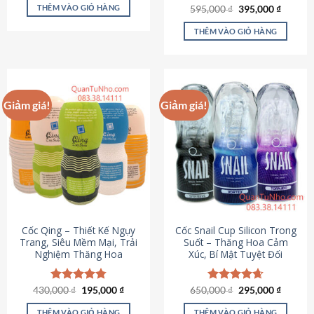
sản
là:
tại
THÊM VÀO GIỎ HÀNG
Giá
Giá
595,000
Được xếp
₫
395,000
₫
895,000 ₫.
là:
phẩm
gốc
hiện
hạng
4.64
695,000 ₫.
là:
tại
5 sao
THÊM VÀO GIỎ HÀNG
595,000 ₫.
là:
395,000
Giảm giá!
Giảm giá!
Cốc Qing – Thiết Kế Ngụy
Cốc Snail Cup Silicon Trong
Trang, Siêu Mềm Mại, Trải
Suốt – Thăng Hoa Cảm
Nghiệm Thăng Hoa
Xúc, Bí Mật Tuyệt Đối
Giá
Giá
Giá
Giá
430,000
Được xếp
₫
195,000
₫
650,000
Được xếp
₫
295,000
₫
gốc
hiện
gốc
hiện
hạng
4.78
hạng
4.69
là:
tại
là:
tại
5 sao
5 sao
THÊM VÀO GIỎ HÀNG
THÊM VÀO GIỎ HÀNG