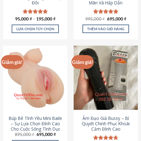
Đôi
Mãn Và Hấp Dẫn
Giá
Giá
95,000
Được xếp
₫
–
195,000
₫
995,000
Được xếp
₫
695,000
₫
gốc
hiện
hạng
4.70
hạng
4.80
là:
tại
5 sao
5 sao
LỰA CHỌN TÙY CHỌN
THÊM VÀO GIỎ HÀNG
995,000 ₫.
là:
695,000
Sản
phẩm
này
có
Giảm giá!
Giảm giá!
nhiều
biến
thể.
Các
tùy
chọn
có
thể
được
Búp Bê Tình Yêu Mini Baile
Âm Đạo Giả Bussy – Bí
chọn
– Sự Lựa Chọn Đỉnh Cao
Quyết Chinh Phục Khoái
Cho Cuộc Sống Tình Dục
Cảm Đỉnh Cao
trên
Giá
Giá
895,000
₫
695,000
₫
trang
gốc
hiện