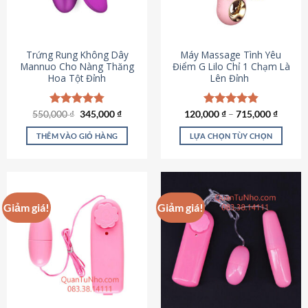
Trứng Rung Không Dây
Máy Massage Tình Yêu
Mannuo Cho Nàng Thăng
Điểm G Lilo Chỉ 1 Chạm Là
Hoa Tột Đỉnh
Lên Đỉnh
Giá
Giá
550,000
Được xếp
₫
345,000
₫
120,000
Được xếp
₫
–
715,000
₫
gốc
hiện
hạng
4.81
hạng
4.85
là:
tại
5 sao
5 sao
THÊM VÀO GIỎ HÀNG
LỰA CHỌN TÙY CHỌN
550,000 ₫.
là:
345,000 ₫.
Sản
phẩm
này
có
Giảm giá!
Giảm giá!
nhiều
biến
thể.
Các
tùy
chọn
có