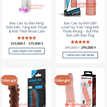
tùy
chọn
có
thể
được
Bao Cao Su Đầu Rồng:
Bao Cao Su Đôn Dên
chọn
Đôn Dên, Tăng Kích Thước
LoveToy Trơn Tăng Kích
& Kích Thích Khoái Cảm
Thước Khủng – Bứt Phá
trên
Bản Lĩnh Đàn Ông
trang
sản
155,000
Được xếp
₫
–
175,000
₫
phẩm
hạng
4.69
Giá
Giá
395,000
Được xếp
₫
295,000
₫
gốc
hiện
5 sao
LỰA CHỌN TÙY CHỌN
hạng
4.82
là:
tại
5 sao
THÊM VÀO GIỎ HÀNG
Sản
395,000 ₫.
là:
295,000
phẩm
này
có
nhiều
Giảm giá!
Giảm giá!
biến
thể.
Các
tùy
chọn
có