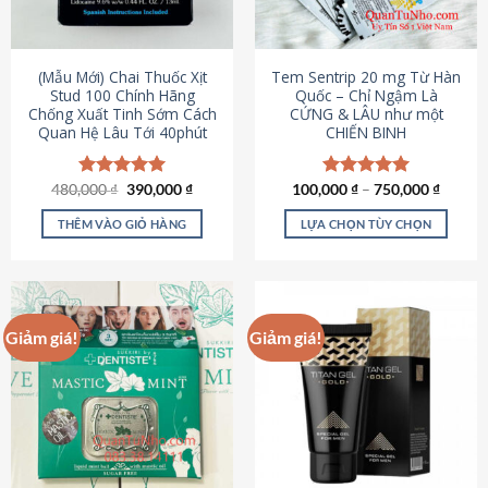
có
có
thể
thể
được
được
(Mẫu Mới) Chai Thuốc Xịt
Tem Sentrip 20 mg Từ Hàn
chọn
chọn
Stud 100 Chính Hãng
Quốc – Chỉ Ngậm Là
Chống Xuất Tinh Sớm Cách
CỨNG & LÂU như một
trên
trên
Quan Hệ Lâu Tới 40phút
CHIẾN BINH
trang
trang
sản
sản
phẩm
phẩm
Giá
Giá
480,000
Được xếp
₫
390,000
₫
100,000
Được xếp
₫
–
750,000
₫
gốc
hiện
hạng
5.00
hạng
5.00
là:
tại
5 sao
5 sao
THÊM VÀO GIỎ HÀNG
LỰA CHỌN TÙY CHỌN
480,000 ₫.
là:
390,000 ₫.
Sản
phẩm
này
có
Giảm giá!
Giảm giá!
nhiều
biến
thể.
Các
tùy
chọn
có