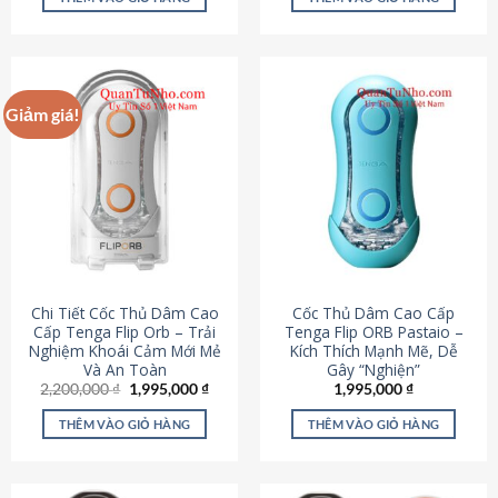
430,000 ₫.
là:
650,000 ₫.
là:
195,000 ₫.
295,000
Giảm giá!
Chi Tiết Cốc Thủ Dâm Cao
Cốc Thủ Dâm Cao Cấp
Cấp Tenga Flip Orb – Trải
Tenga Flip ORB Pastaio –
Nghiệm Khoái Cảm Mới Mẻ
Kích Thích Mạnh Mẽ, Dễ
Và An Toàn
Gây “Nghiện”
Giá
Giá
2,200,000
₫
1,995,000
₫
1,995,000
₫
gốc
hiện
là:
tại
THÊM VÀO GIỎ HÀNG
THÊM VÀO GIỎ HÀNG
2,200,000 ₫.
là:
1,995,000 ₫.