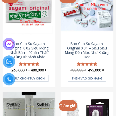
chọn
trên
trang
sản
phẩm
Bao Cao Su Sagami
Bao Cao Su Sagami
Original 0.02 Siêu Mỏng
Original 0.01 – Siêu Siêu
Nhật Bản – “Chân Thật”
Mỏng Đến Mức Như Không
Từng Khoảnh Khắc
Đeo
Giá
Giá
265,000
Được xếp
₫
–
480,000
₫
700,000
Được xếp
₫
495,000
₫
gốc
hiện
hạng
4.87
hạng
4.83
là:
tại
5 sao
5 sao
LỰA CHỌN TÙY CHỌN
THÊM VÀO GIỎ HÀNG
700,000 ₫.
là:
495,000
Sản
phẩm
này
có
Giảm giá!
nhiều
biến