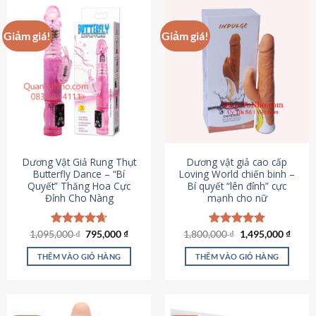
Giảm giá!
Giảm giá!
Dương Vật Giả Rung Thụt
Dương vật giả cao cấp
Butterfly Dance – “Bí
Loving World chiến binh –
Quyết” Thăng Hoa Cực
Bí quyết “lên đỉnh” cực
Đỉnh Cho Nàng
mạnh cho nữ
Giá
Giá
Giá
Giá
1,095,000
Được xếp
₫
795,000
₫
1,800,000
Được xếp
₫
1,495,000
₫
gốc
hiện
gốc
hiện
hạng
4.65
hạng
4.89
là:
tại
là:
tại
5 sao
5 sao
THÊM VÀO GIỎ HÀNG
THÊM VÀO GIỎ HÀNG
1,095,000 ₫.
là:
1,800,000 ₫.
là:
795,000 ₫.
1,495