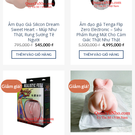
Âm Đạo Giả Silicon Dream
Âm đạo giả Tenga Flip
Sweet Heart – Múp Như
Zero Electronic – Siêu
Thật, Rung Sướng Tê
Phẩm Rung Mút Cho Cảm
Người
Giác Thật Như Thật
Giá
Giá
Giá
Giá
795,000
₫
545,000
₫
5,500,000
₫
4,995,000
₫
gốc
hiện
gốc
hiện
là:
tại
là:
tại
THÊM VÀO GIỎ HÀNG
THÊM VÀO GIỎ HÀNG
795,000 ₫.
là:
5,500,000 ₫.
là:
545,000 ₫.
4,995
Giảm giá!
Giảm giá!