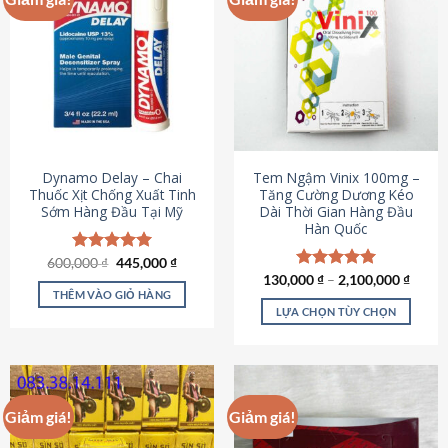
Dynamo Delay – Chai
Tem Ngậm Vinix 100mg –
Thuốc Xịt Chống Xuất Tinh
Tăng Cường Dương Kéo
Sớm Hàng Đầu Tại Mỹ
Dài Thời Gian Hàng Đầu
Hàn Quốc
Giá
Giá
600,000
Được xếp
₫
445,000
₫
gốc
hiện
hạng
5.00
130,000
Được xếp
₫
–
2,100,000
₫
là:
tại
5 sao
THÊM VÀO GIỎ HÀNG
hạng
5.00
600,000 ₫.
là:
5 sao
LỰA CHỌN TÙY CHỌN
445,000 ₫.
Sản
phẩm
này
có
Giảm giá!
Giảm giá!
nhiều
biến