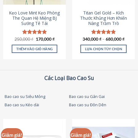
thể
được
Kẹo Love Mint Kẹo Phòng
Titan Gel Gold – Kích
chọn
The Quan Hệ Miệng BJ
Thước Khủng Hơn Khiến
Sướng Tê Tái
Nàng Trầm Trồ
trên
trang
sản
Giá
Giá
250,000
Được xếp
₫
170,000
₫
340,000
Được xếp
₫
–
680,000
₫
phẩm
gốc
hiện
hạng
5.00
hạng
4.79
là:
tại
5 sao
5 sao
THÊM VÀO GIỎ HÀNG
LỰA CHỌN TÙY CHỌN
250,000 ₫.
là:
170,000 ₫.
Sản
phẩm
này
có
Các Loại Bao Cao Su
nhiều
biến
thể.
Bao cao su Siêu Mỏng
Bao cao su Gân Gai
Các
Bao cao su Kéo dài
Bao cao su Đôn Dên
tùy
chọn
có
thể
được
Giảm giá!
Giảm giá!