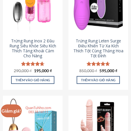
Trứng Rung Inox 2 Đầu
Trứng Rung Leten Surge
Rung Siêu Khỏe Siêu Kích
Điều Khiển Từ Xa Kích
Thích Tăng Khoái Cảm
Thích Tột Cùng Thăng Hoa
Cho Nàng
Tột Đỉnh
Giá
Giá
Giá
Giá
290,000
Được xếp
₫
195,000
₫
850,000
Được xếp
₫
595,000
₫
gốc
hiện
gốc
hiện
hạng
4.64
hạng
4.69
là:
tại
là:
tại
5 sao
5 sao
THÊM VÀO GIỎ HÀNG
THÊM VÀO GIỎ HÀNG
290,000 ₫.
là:
850,000 ₫.
là:
195,000 ₫.
595,000
Giảm giá!