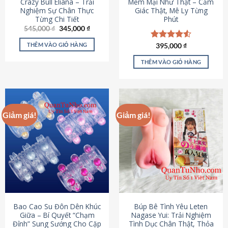
Crazy Bull Eliana – Trải
Mềm Mại Như Thật – Cảm
Nghiệm Sự Chân Thực
Giác Thật, Mê Ly Từng
Từng Chi Tiết
Phút
Giá
Giá
545,000
₫
345,000
₫
gốc
hiện
là:
tại
THÊM VÀO GIỎ HÀNG
Được xếp
395,000
₫
545,000 ₫.
là:
hạng
4.53
345,000 ₫.
5 sao
THÊM VÀO GIỎ HÀNG
Giảm giá!
Giảm giá!
Bao Cao Su Đôn Dên Khúc
Búp Bê Tình Yêu Leten
Giữa – Bí Quyết “Chạm
Nagase Yui: Trải Nghiệm
Đỉnh” Sung Sướng Cho Cặp
Tình Dục Chân Thật, Thỏa