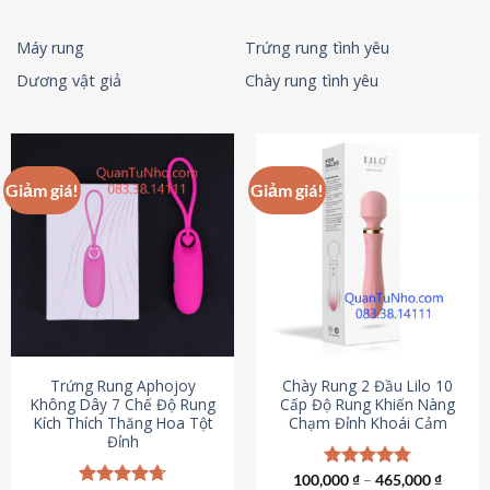
Máy rung
Trứng rung tình yêu
Dương vật giả
Chày rung tình yêu
Giảm giá!
Giảm giá!
Trứng Rung Aphojoy
Chày Rung 2 Đầu Lilo 10
Không Dây 7 Chế Độ Rung
Cấp Độ Rung Khiến Nàng
Kích Thích Thăng Hoa Tột
Chạm Đỉnh Khoái Cảm
Đỉnh
100,000
Được xếp
₫
–
465,000
₫