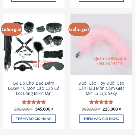
Sản
Sản
phẩm
phẩm
này
này
có
có
Giảm giá!
Giảm giá!
nhiều
nhiều
biến
biến
thể.
thể.
Các
Các
tùy
tùy
chọn
chọn
có
có
thể
thể
được
được
Bộ Đồ Chơi Bạo Dâm
Đuôi Cáo Toy Đuôi Cáo
chọn
chọn
BDSM 10 Món Cao Cấp Có
Gắn Hậu Môn Cảm Giác
Lót Lông Mềm Mịn
Mới Lạ Cực Sexy
trên
trên
trang
trang
sản
sản
Giá
Giá
Giá
Giá
595,000
Được xếp
₫
345,000
₫
380,000
Được xếp
₫
225,000
₫
phẩm
phẩm
gốc
hiện
gốc
hiện
hạng
4.88
hạng
4.88
là:
tại
là:
tại
5 sao
5 sao
THÊM VÀO GIỎ HÀNG
THÊM VÀO GIỎ HÀNG
595,000 ₫.
là:
380,000 ₫.
là:
345,000 ₫.
225,000