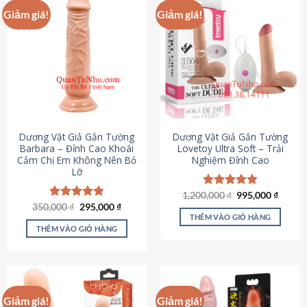
Giảm giá!
Giảm giá!
Dương Vật Giả Gắn Tường
Dương Vật Giả Gắn Tường
Barbara – Đỉnh Cao Khoái
Lovetoy Ultra Soft – Trải
Cảm Chị Em Không Nên Bỏ
Nghiệm Đỉnh Cao
Lỡ
Giá
Giá
1,200,000
Được xếp
₫
995,000
₫
gốc
hiện
Giá
Giá
hạng
4.82
350,000
Được xếp
₫
295,000
₫
là:
tại
gốc
hiện
5 sao
THÊM VÀO GIỎ HÀNG
hạng
4.79
1,200,000 ₫.
là:
là:
tại
5 sao
THÊM VÀO GIỎ HÀNG
995,00
350,000 ₫.
là:
295,000 ₫.
Giảm giá!
Giảm giá!