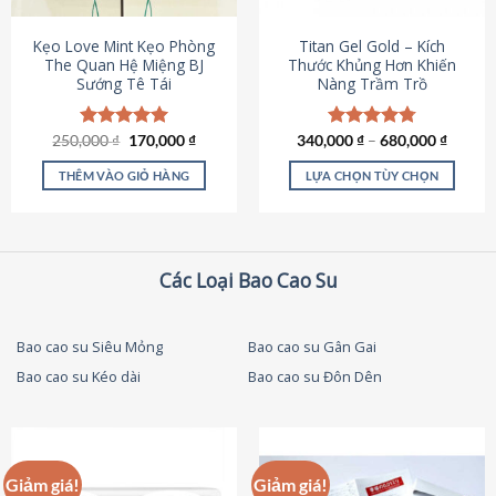
thể
được
Kẹo Love Mint Kẹo Phòng
Titan Gel Gold – Kích
chọn
The Quan Hệ Miệng BJ
Thước Khủng Hơn Khiến
Sướng Tê Tái
Nàng Trầm Trồ
trên
trang
sản
Giá
Giá
250,000
Được xếp
₫
170,000
₫
340,000
Được xếp
₫
–
680,000
₫
phẩm
gốc
hiện
hạng
5.00
hạng
4.79
là:
tại
5 sao
5 sao
THÊM VÀO GIỎ HÀNG
LỰA CHỌN TÙY CHỌN
250,000 ₫.
là:
170,000 ₫.
Sản
phẩm
này
có
Các Loại Bao Cao Su
nhiều
biến
thể.
Bao cao su Siêu Mỏng
Bao cao su Gân Gai
Các
Bao cao su Kéo dài
Bao cao su Đôn Dên
tùy
chọn
có
thể
được
Giảm giá!
Giảm giá!