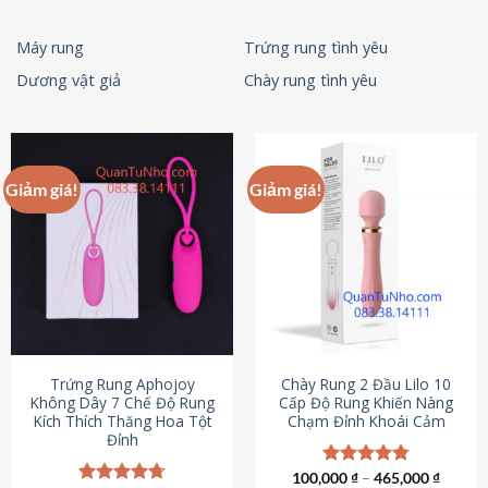
Máy rung
Trứng rung tình yêu
Dương vật giả
Chày rung tình yêu
Giảm giá!
Giảm giá!
Trứng Rung Aphojoy
Chày Rung 2 Đầu Lilo 10
Không Dây 7 Chế Độ Rung
Cấp Độ Rung Khiến Nàng
Kích Thích Thăng Hoa Tột
Chạm Đỉnh Khoái Cảm
Đỉnh
100,000
Được xếp
₫
–
465,000
₫