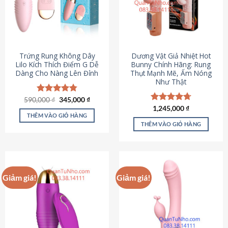
Trứng Rung Không Dây
Dương Vật Giả Nhiệt Hot
Lilo Kích Thích Điểm G Dễ
Bunny Chính Hãng: Rung
Dàng Cho Nàng Lên Đỉnh
Thụt Mạnh Mẽ, Ấm Nóng
Như Thật
Giá
Giá
590,000
Được xếp
₫
345,000
₫
gốc
hiện
hạng
4.79
Được xếp
1,245,000
₫
là:
tại
5 sao
THÊM VÀO GIỎ HÀNG
hạng
4.73
590,000 ₫.
là:
5 sao
THÊM VÀO GIỎ HÀNG
345,000 ₫.
Giảm giá!
Giảm giá!