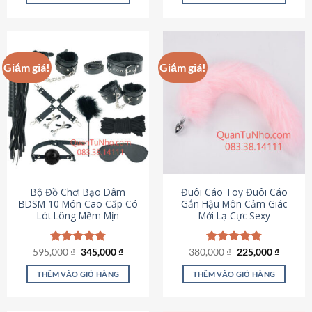
Sản
Sản
phẩm
phẩm
này
này
có
có
Giảm giá!
Giảm giá!
nhiều
nhiều
biến
biến
thể.
thể.
Các
Các
tùy
tùy
chọn
chọn
có
có
thể
thể
được
được
Bộ Đồ Chơi Bạo Dâm
Đuôi Cáo Toy Đuôi Cáo
chọn
chọn
BDSM 10 Món Cao Cấp Có
Gắn Hậu Môn Cảm Giác
Lót Lông Mềm Mịn
Mới Lạ Cực Sexy
trên
trên
trang
trang
sản
sản
Giá
Giá
Giá
Giá
595,000
Được xếp
₫
345,000
₫
380,000
Được xếp
₫
225,000
₫
phẩm
phẩm
gốc
hiện
gốc
hiện
hạng
4.88
hạng
4.88
là:
tại
là:
tại
5 sao
5 sao
THÊM VÀO GIỎ HÀNG
THÊM VÀO GIỎ HÀNG
595,000 ₫.
là:
380,000 ₫.
là:
345,000 ₫.
225,000