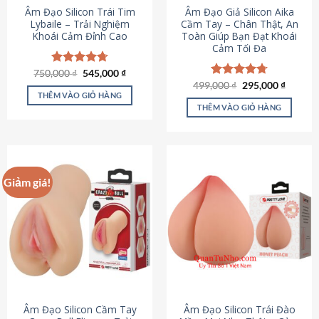
Âm Đạo Silicon Trái Tim
Âm Đạo Giả Silicon Aika
Lybaile – Trải Nghiệm
Cầm Tay – Chân Thật, An
Khoái Cảm Đỉnh Cao
Toàn Giúp Bạn Đạt Khoái
Cảm Tối Đa
Giá
Giá
750,000
Được xếp
₫
545,000
₫
gốc
hiện
hạng
4.70
Giá
Giá
499,000
Được xếp
₫
295,000
₫
là:
tại
gốc
hiện
5 sao
THÊM VÀO GIỎ HÀNG
hạng
4.75
750,000 ₫.
là:
là:
tại
5 sao
THÊM VÀO GIỎ HÀNG
545,000 ₫.
499,000 ₫.
là:
295,000
Giảm giá!
Âm Đạo Silicon Cầm Tay
Âm Đạo Silicon Trái Đào