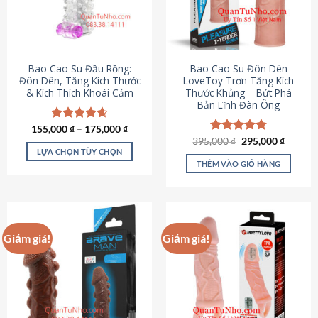
tùy
chọn
có
thể
được
Bao Cao Su Đầu Rồng:
Bao Cao Su Đôn Dên
chọn
Đôn Dên, Tăng Kích Thước
LoveToy Trơn Tăng Kích
& Kích Thích Khoái Cảm
Thước Khủng – Bứt Phá
trên
Bản Lĩnh Đàn Ông
trang
sản
155,000
Được xếp
₫
–
175,000
₫
phẩm
hạng
4.69
Giá
Giá
395,000
Được xếp
₫
295,000
₫
gốc
hiện
5 sao
LỰA CHỌN TÙY CHỌN
hạng
4.82
là:
tại
5 sao
THÊM VÀO GIỎ HÀNG
Sản
395,000 ₫.
là:
295,000
phẩm
này
có
nhiều
Giảm giá!
Giảm giá!
biến
thể.
Các
tùy
chọn
có