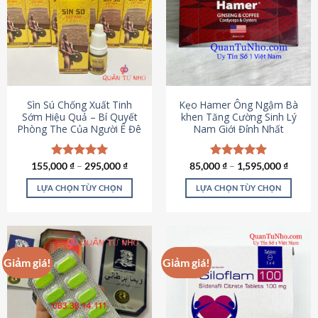
thể.
Các
tùy
chọn
có
thể
được
Sìn Sú Chống Xuất Tinh
Kẹo Hamer Ông Ngậm Bà
chọn
Sớm Hiệu Quả – Bí Quyết
khen Tăng Cường Sinh Lý
Phòng The Của Người Ê Đê
Nam Giới Đỉnh Nhất
trên
trang
sản
155,000
Được xếp
₫
–
295,000
₫
85,000
Được xếp
₫
–
1,595,000
₫
phẩm
hạng
4.95
hạng
5.00
5 sao
5 sao
LỰA CHỌN TÙY CHỌN
LỰA CHỌN TÙY CHỌN
Sản
Sản
phẩm
phẩm
này
này
có
có
Giảm giá!
Giảm giá!
nhiều
nhiều
biến
biến
thể.
thể.
Các
Các