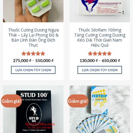
tùy
tùy
chọn
chọn
có
có
thể
thể
được
được
Thuốc Cường Dương Ngựa
Thuốc Siloflam 100mg
chọn
chọn
Thái – Lấy Lại Phong Độ &
Tăng Cường Cương Dương
Bản Lĩnh Đàn Ông Đích
Kéo Dài Thời Gian Nam
trên
trên
Thực
Hiệu Quả
trang
trang
sản
sản
phẩm
phẩm
275,000
Được xếp
₫
–
550,000
₫
130,000
Được xếp
₫
–
650,000
₫
hạng
4.87
hạng
5.00
5 sao
5 sao
LỰA CHỌN TÙY CHỌN
LỰA CHỌN TÙY CHỌN
Sản
Sản
phẩm
phẩm
này
này
có
có
Giảm giá!
Giảm giá!
nhiều
nhiều
biến
biến
thể.
thể.
Các
Các
tùy
tùy
chọn
chọn