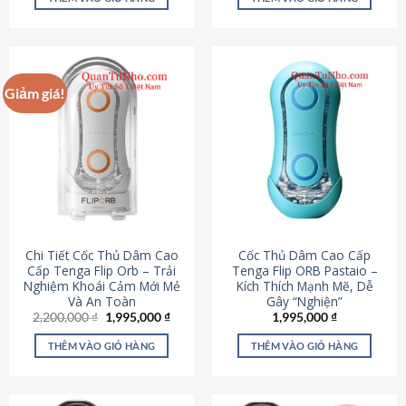
430,000 ₫.
là:
650,000 ₫.
là:
195,000 ₫.
295,000
Giảm giá!
Chi Tiết Cốc Thủ Dâm Cao
Cốc Thủ Dâm Cao Cấp
Cấp Tenga Flip Orb – Trải
Tenga Flip ORB Pastaio –
Nghiệm Khoái Cảm Mới Mẻ
Kích Thích Mạnh Mẽ, Dễ
Và An Toàn
Gây “Nghiện”
Giá
Giá
2,200,000
₫
1,995,000
₫
1,995,000
₫
gốc
hiện
là:
tại
THÊM VÀO GIỎ HÀNG
THÊM VÀO GIỎ HÀNG
2,200,000 ₫.
là:
1,995,000 ₫.