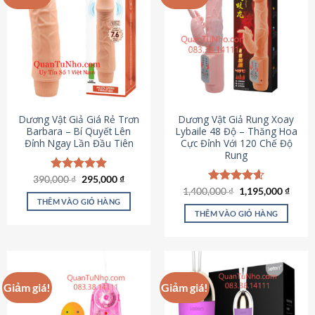
Dương Vật Giả Giá Rẻ Trơn
Dương Vật Giả Rung Xoay
Barbara – Bí Quyết Lên
Lybaile 48 Độ – Thăng Hoa
Đỉnh Ngay Lần Đầu Tiên
Cực Đỉnh Với 120 Chế Độ
Rung
Giá
Giá
390,000
Được xếp
₫
295,000
₫
gốc
hiện
hạng
4.90
Giá
Giá
1,400,000
Được xếp
₫
1,195,000
₫
là:
tại
gốc
hiện
5 sao
THÊM VÀO GIỎ HÀNG
hạng
4.62
390,000 ₫.
là:
là:
tại
5 sao
THÊM VÀO GIỎ HÀNG
295,000 ₫.
1,400,000 ₫.
là:
1,195
Giảm giá!
Giảm giá!