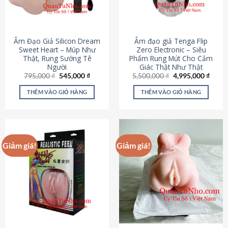
Âm Đạo Giả Silicon Dream
Âm đạo giả Tenga Flip
Sweet Heart – Múp Như
Zero Electronic – Siêu
Thật, Rung Sướng Tê
Phẩm Rung Mút Cho Cảm
Người
Giác Thật Như Thật
Giá
Giá
Giá
Giá
795,000
₫
545,000
₫
5,500,000
₫
4,995,000
₫
gốc
hiện
gốc
hiện
là:
tại
là:
tại
THÊM VÀO GIỎ HÀNG
THÊM VÀO GIỎ HÀNG
795,000 ₫.
là:
5,500,000 ₫.
là:
545,000 ₫.
4,995
Giảm giá!
Giảm giá!