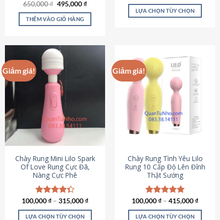
Giá
Giá
hạng
4.80
650,000
Được xếp
₫
495,000
₫
gốc
hiện
5 sao
LỰA CHỌN TÙY CHỌN
hạng
4.72
là:
tại
5 sao
THÊM VÀO GIỎ HÀNG
Sản
650,000 ₫.
là:
495,000 ₫.
phẩm
này
có
nhiều
Giảm giá!
Giảm giá!
biến
thể.
Các
tùy
chọn
có
thể
được
chọn
Chày Rung Mini Lilo Spark
Chày Rung Tình Yêu Lilo
Of Love Rung Cực Đã,
Rung 10 Cấp Độ Lên Đỉnh
trên
Nàng Cực Phê
Thật Sướng
trang
sản
phẩm
100,000
Được xếp
₫
–
315,000
₫
100,000
Được xếp
₫
–
415,000
₫
hạng
4.33
hạng
4.94
5 sao
5 sao
LỰA CHỌN TÙY CHỌN
LỰA CHỌN TÙY CHỌN