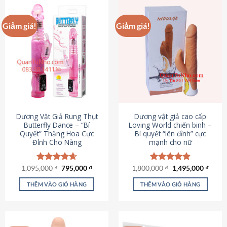
Giảm giá!
Giảm giá!
Dương Vật Giả Rung Thụt
Dương vật giả cao cấp
Butterfly Dance – “Bí
Loving World chiến binh –
Quyết” Thăng Hoa Cực
Bí quyết “lên đỉnh” cực
Đỉnh Cho Nàng
mạnh cho nữ
Giá
Giá
Giá
Giá
1,095,000
Được xếp
₫
795,000
₫
1,800,000
Được xếp
₫
1,495,000
₫
gốc
hiện
gốc
hiện
hạng
4.65
hạng
4.89
là:
tại
là:
tại
5 sao
5 sao
THÊM VÀO GIỎ HÀNG
THÊM VÀO GIỎ HÀNG
1,095,000 ₫.
là:
1,800,000 ₫.
là:
795,000 ₫.
1,495