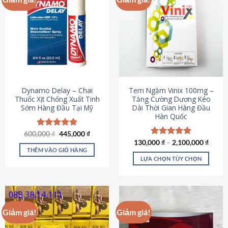
Dynamo Delay – Chai
Tem Ngậm Vinix 100mg –
Thuốc Xịt Chống Xuất Tinh
Tăng Cường Dương Kéo
Sớm Hàng Đầu Tại Mỹ
Dài Thời Gian Hàng Đầu
Hàn Quốc
Giá
Giá
600,000
Được xếp
₫
445,000
₫
gốc
hiện
hạng
5.00
130,000
Được xếp
₫
–
2,100,000
₫
là:
tại
5 sao
THÊM VÀO GIỎ HÀNG
hạng
5.00
600,000 ₫.
là:
5 sao
LỰA CHỌN TÙY CHỌN
445,000 ₫.
Sản
phẩm
này
có
Giảm giá!
Giảm giá!
nhiều
biến