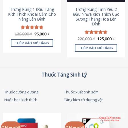
thể
được
Trứng Rung 1 Đầu Tăng
Trứng Rung Tình Yêu 2
chọn
Kích Thích Khoái Cảm Cho
Đầu Nhựa Kích Thích Cực
Nàng Lên Đỉnh
Sướng Thăng Hoa Lên
trên
Đỉnh
trang
sản
Giá
Giá
135,000
Được xếp
₫
95,000
₫
phẩm
gốc
hiện
hạng
4.87
Giá
Giá
220,000
Được xếp
₫
125,000
₫
là:
tại
gốc
hiện
5 sao
THÊM VÀO GIỎ HÀNG
hạng
4.79
135,000 ₫.
là:
là:
tại
5 sao
THÊM VÀO GIỎ HÀNG
95,000 ₫.
220,000 ₫.
là:
125,000
Thuốc Tăng Sinh Lý
Thuốc cường dương
Thuốc xuất tinh sớm
Nước hoa kích thích
Tăng kích cỡ dương vật
Giảm giá!
Giảm giá!