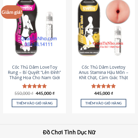
Giảm giá!
Cốc Thủ Dâm LoveToy
Cốc Thủ Dâm Lovetoy
Rung – Bí Quyết “Lên Đỉnh”
Anus Stamina Hậu Môn –
Thăng Hoa Cho Nam Giới
Khít Chặt, Cảm Giác Thật
Giá
Giá
550,000
Được xếp
₫
445,000
₫
Được xếp
445,000
₫
gốc
hiện
hạng
5.00
hạng
4.84
là:
tại
5 sao
5 sao
THÊM VÀO GIỎ HÀNG
THÊM VÀO GIỎ HÀNG
550,000 ₫.
là:
445,000 ₫.
Đồ Chơi Tình Dục Nữ