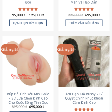
Đôi
Mãn Và Hấp Dẫn
Giá
Giá
95,000
Được xếp
₫
–
195,000
₫
995,000
Được xếp
₫
695,000
₫
gốc
hiện
hạng
4.70
hạng
4.80
là:
tại
5 sao
5 sao
LỰA CHỌN TÙY CHỌN
THÊM VÀO GIỎ HÀNG
995,000 ₫.
là:
695,000
Sản
phẩm
này
có
Giảm giá!
Giảm giá!
nhiều
biến
thể.
Các
tùy
chọn
có
thể
được
Búp Bê Tình Yêu Mini Baile
Âm Đạo Giả Bussy – Bí
chọn
– Sự Lựa Chọn Đỉnh Cao
Quyết Chinh Phục Khoái
Cho Cuộc Sống Tình Dục
Cảm Đỉnh Cao
trên
Giá
Giá
895,000
₫
695,000
₫
trang
gốc
hiện