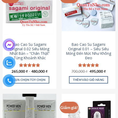
chọn
trên
trang
sản
phẩm
Bao Cao Su Sagami
Bao Cao Su Sagami
Original 0.02 Siêu Mỏng
Original 0.01 – Siêu Siêu
Nhật Bản – “Chân Thật”
Mỏng Đến Mức Như Không
Từng Khoảnh Khắc
Đeo
Giá
Giá
265,000
Được xếp
₫
–
480,000
₫
700,000
Được xếp
₫
495,000
₫
gốc
hiện
hạng
4.87
hạng
4.83
là:
tại
5 sao
5 sao
LỰA CHỌN TÙY CHỌN
THÊM VÀO GIỎ HÀNG
700,000 ₫.
là:
495,000
Sản
phẩm
này
có
Giảm giá!
nhiều
biến