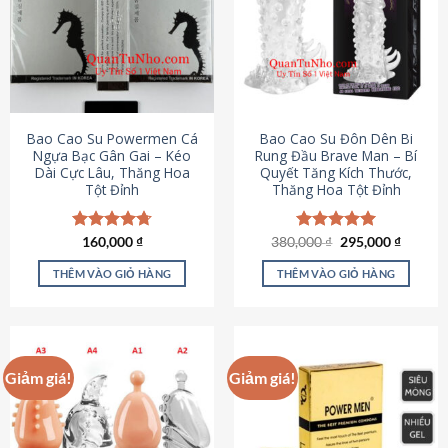
thể.
Các
tùy
chọn
có
thể
được
Bao Cao Su Powermen Cá
Bao Cao Su Đôn Dên Bi
chọn
Ngựa Bạc Gân Gai – Kéo
Rung Đầu Brave Man – Bí
Dài Cực Lâu, Thăng Hoa
Quyết Tăng Kích Thước,
trên
Tột Đỉnh
Thăng Hoa Tột Đỉnh
trang
sản
phẩm
Giá
Giá
Được xếp
160,000
₫
380,000
Được xếp
₫
295,000
₫
gốc
hiện
hạng
4.73
hạng
5.00
là:
tại
5 sao
5 sao
THÊM VÀO GIỎ HÀNG
THÊM VÀO GIỎ HÀNG
380,000 ₫.
là:
295,000
Giảm giá!
Giảm giá!