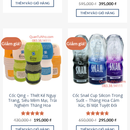
sản
là:
tại
THÊM VÀO GIỎ HÀNG
Giá
Giá
595,000
Được xếp
₫
395,000
₫
895,000 ₫.
là:
phẩm
gốc
hiện
hạng
4.64
695,000 ₫.
là:
tại
5 sao
THÊM VÀO GIỎ HÀNG
595,000 ₫.
là:
395,000
Giảm giá!
Giảm giá!
Cốc Qing – Thiết Kế Ngụy
Cốc Snail Cup Silicon Trong
Trang, Siêu Mềm Mại, Trải
Suốt – Thăng Hoa Cảm
Nghiệm Thăng Hoa
Xúc, Bí Mật Tuyệt Đối
Giá
Giá
Giá
Giá
430,000
Được xếp
₫
195,000
₫
650,000
Được xếp
₫
295,000
₫
gốc
hiện
gốc
hiện
hạng
4.78
hạng
4.69
là:
tại
là:
tại
5 sao
5 sao
THÊM VÀO GIỎ HÀNG
THÊM VÀO GIỎ HÀNG