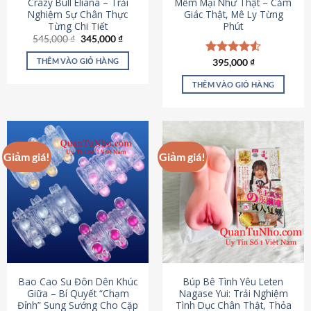
Crazy Bull Eliana – Trải
Mềm Mại Như Thật – Cảm
Nghiệm Sự Chân Thực
Giác Thật, Mê Ly Từng
Từng Chi Tiết
Phút
Giá
Giá
545,000
₫
345,000
₫
gốc
hiện
là:
tại
THÊM VÀO GIỎ HÀNG
Được xếp
395,000
₫
545,000 ₫.
là:
hạng
4.53
345,000 ₫.
5 sao
THÊM VÀO GIỎ HÀNG
Giảm giá!
Giảm giá!
Bao Cao Su Đôn Dên Khúc
Búp Bê Tình Yêu Leten
Giữa – Bí Quyết “Chạm
Nagase Yui: Trải Nghiệm
Đỉnh” Sung Sướng Cho Cặp
Tình Dục Chân Thật, Thỏa