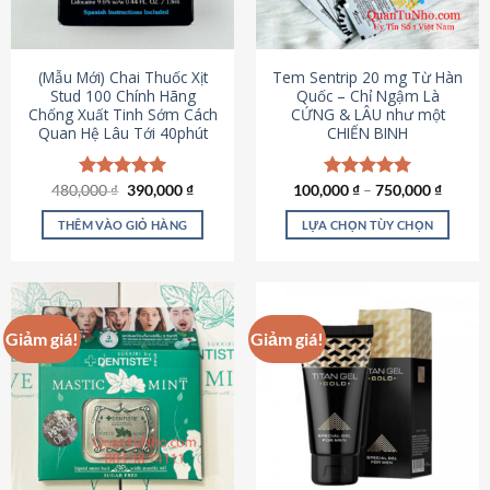
có
có
thể
thể
được
được
(Mẫu Mới) Chai Thuốc Xịt
Tem Sentrip 20 mg Từ Hàn
chọn
chọn
Stud 100 Chính Hãng
Quốc – Chỉ Ngậm Là
Chống Xuất Tinh Sớm Cách
CỨNG & LÂU như một
trên
trên
Quan Hệ Lâu Tới 40phút
CHIẾN BINH
trang
trang
sản
sản
phẩm
phẩm
Giá
Giá
480,000
Được xếp
₫
390,000
₫
100,000
Được xếp
₫
–
750,000
₫
gốc
hiện
hạng
5.00
hạng
5.00
là:
tại
5 sao
5 sao
THÊM VÀO GIỎ HÀNG
LỰA CHỌN TÙY CHỌN
480,000 ₫.
là:
390,000 ₫.
Sản
phẩm
này
có
Giảm giá!
Giảm giá!
nhiều
biến
thể.
Các
tùy
chọn
có