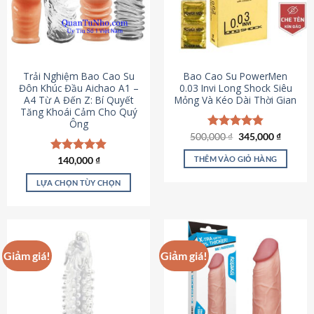
Trải Nghiệm Bao Cao Su
Bao Cao Su PowerMen
Đôn Khúc Đầu Aichao A1 –
0.03 Invi Long Shock Siêu
A4 Từ A Đến Z: Bí Quyết
Mỏng Và Kéo Dài Thời Gian
Tăng Khoái Cảm Cho Quý
Ông
Giá
Giá
500,000
Được xếp
₫
345,000
₫
gốc
hiện
hạng
4.85
là:
tại
5 sao
THÊM VÀO GIỎ HÀNG
Được xếp
140,000
₫
500,000 ₫.
là:
hạng
4.88
345,000
5 sao
LỰA CHỌN TÙY CHỌN
Sản
phẩm
này
có
Giảm giá!
Giảm giá!
nhiều
biến
thể.
Các