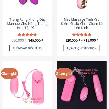
Trứng Rung Không Dây
Máy Massage Tình Yêu
Mannuo Cho Nàng Thăng
Điểm G Lilo Chỉ 1 Chạm Là
Hoa Tột Đỉnh
Lên Đỉnh
Giá
Giá
550,000
Được xếp
₫
345,000
₫
120,000
Được xếp
₫
–
715,000
₫
gốc
hiện
hạng
4.81
hạng
4.85
là:
tại
5 sao
5 sao
THÊM VÀO GIỎ HÀNG
LỰA CHỌN TÙY CHỌN
550,000 ₫.
là:
345,000 ₫.
Sản
phẩm
này
có
Giảm giá!
Giảm giá!
nhiều
biến
thể.
Các
tùy
chọn
có