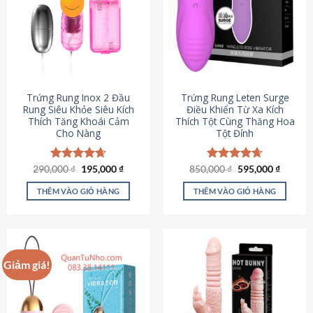
Trứng Rung Inox 2 Đầu
Trứng Rung Leten Surge
Rung Siêu Khỏe Siêu Kích
Điều Khiển Từ Xa Kích
Thích Tăng Khoái Cảm
Thích Tột Cùng Thăng Hoa
Cho Nàng
Tột Đỉnh
Giá
Giá
Giá
Giá
290,000
Được xếp
₫
195,000
₫
850,000
Được xếp
₫
595,000
₫
gốc
hiện
gốc
hiện
hạng
4.64
hạng
4.69
là:
tại
là:
tại
5 sao
5 sao
THÊM VÀO GIỎ HÀNG
THÊM VÀO GIỎ HÀNG
290,000 ₫.
là:
850,000 ₫.
là:
195,000 ₫.
595,000
Giảm giá!