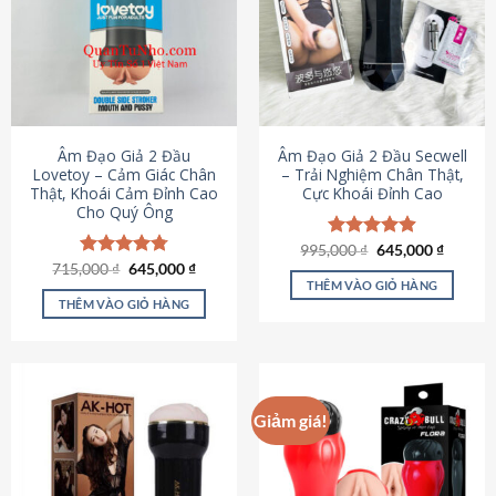
Âm Đạo Giả 2 Đầu
Âm Đạo Giả 2 Đầu Secwell
Lovetoy – Cảm Giác Chân
– Trải Nghiệm Chân Thật,
Thật, Khoái Cảm Đỉnh Cao
Cực Khoái Đỉnh Cao
Cho Quý Ông
Giá
Giá
995,000
Được xếp
₫
645,000
₫
gốc
hiện
Giá
Giá
hạng
4.88
715,000
Được xếp
₫
645,000
₫
là:
tại
gốc
hiện
5 sao
THÊM VÀO GIỎ HÀNG
hạng
4.79
995,000 ₫.
là:
là:
tại
5 sao
THÊM VÀO GIỎ HÀNG
645,000
715,000 ₫.
là:
645,000 ₫.
Giảm giá!