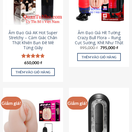
Âm Đạo Giả AK Hot Super
Âm Đạo Giả Hít Tường
Stretchy – Cảm Giác Chân
Crazy Bull Flora – Rung
Thật Khiến Bạn Đê Mê
Cực Sướng, Khít Như Thật
Từng Giây
Giá
Giá
995,000
₫
795,000
₫
gốc
hiện
là:
tại
THÊM VÀO GIỎ HÀNG
995,000 ₫.
là:
Được xếp
650,000
₫
795,000
hạng
4.75
5 sao
THÊM VÀO GIỎ HÀNG
Giảm giá!
Giảm giá!