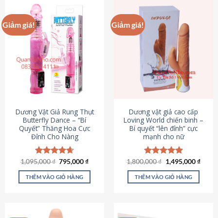
Giảm giá!
Giảm giá!
Dương Vật Giả Rung Thụt
Dương vật giả cao cấp
Butterfly Dance – “Bí
Loving World chiến binh –
Quyết” Thăng Hoa Cực
Bí quyết “lên đỉnh” cực
Đỉnh Cho Nàng
mạnh cho nữ
Giá
Giá
Giá
Giá
1,095,000
Được xếp
₫
795,000
₫
1,800,000
Được xếp
₫
1,495,000
₫
gốc
hiện
gốc
hiện
hạng
4.65
hạng
4.89
là:
tại
là:
tại
5 sao
5 sao
THÊM VÀO GIỎ HÀNG
THÊM VÀO GIỎ HÀNG
1,095,000 ₫.
là:
1,800,000 ₫.
là:
795,000 ₫.
1,495