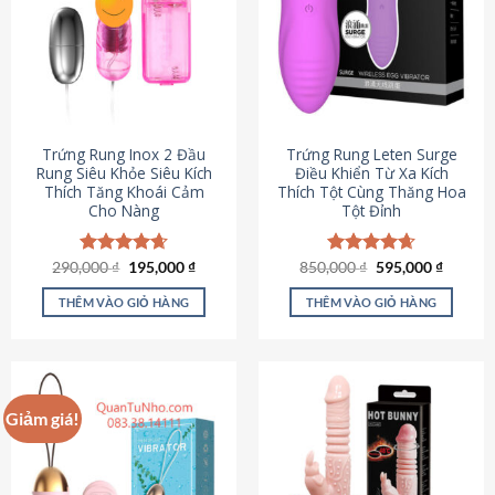
Trứng Rung Inox 2 Đầu
Trứng Rung Leten Surge
Rung Siêu Khỏe Siêu Kích
Điều Khiển Từ Xa Kích
Thích Tăng Khoái Cảm
Thích Tột Cùng Thăng Hoa
Cho Nàng
Tột Đỉnh
Giá
Giá
Giá
Giá
290,000
Được xếp
₫
195,000
₫
850,000
Được xếp
₫
595,000
₫
gốc
hiện
gốc
hiện
hạng
4.64
hạng
4.69
là:
tại
là:
tại
5 sao
5 sao
THÊM VÀO GIỎ HÀNG
THÊM VÀO GIỎ HÀNG
290,000 ₫.
là:
850,000 ₫.
là:
195,000 ₫.
595,000
Giảm giá!