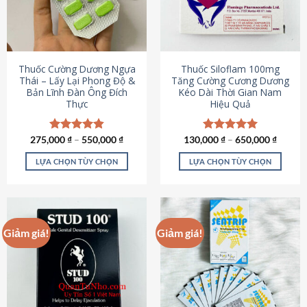
tùy
tùy
chọn
chọn
có
có
thể
thể
được
được
Thuốc Cường Dương Ngựa
Thuốc Siloflam 100mg
chọn
chọn
Thái – Lấy Lại Phong Độ &
Tăng Cường Cương Dương
Bản Lĩnh Đàn Ông Đích
Kéo Dài Thời Gian Nam
trên
trên
Thực
Hiệu Quả
trang
trang
sản
sản
phẩm
phẩm
275,000
Được xếp
₫
–
550,000
₫
130,000
Được xếp
₫
–
650,000
₫
hạng
4.87
hạng
5.00
5 sao
5 sao
LỰA CHỌN TÙY CHỌN
LỰA CHỌN TÙY CHỌN
Sản
Sản
phẩm
phẩm
này
này
có
có
Giảm giá!
Giảm giá!
nhiều
nhiều
biến
biến
thể.
thể.
Các
Các
tùy
tùy
chọn
chọn