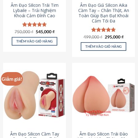
Âm Đạo Silicon Trái Tim
Âm Đạo Giả Silicon Aika
Lybaile – Trải Nghiệm
Cầm Tay – Chân Thật, An
Khoái Cảm Đỉnh Cao
Toàn Giúp Bạn Đạt Khoái
Cảm Tối Đa
Giá
Giá
750,000
Được xếp
₫
545,000
₫
gốc
hiện
hạng
4.70
Giá
Giá
499,000
Được xếp
₫
295,000
₫
là:
tại
gốc
hiện
5 sao
THÊM VÀO GIỎ HÀNG
hạng
4.75
750,000 ₫.
là:
là:
tại
5 sao
THÊM VÀO GIỎ HÀNG
545,000 ₫.
499,000 ₫.
là:
295,000
Giảm giá!
Âm Đạo Silicon Cầm Tay
Âm Đạo Silicon Trái Đào