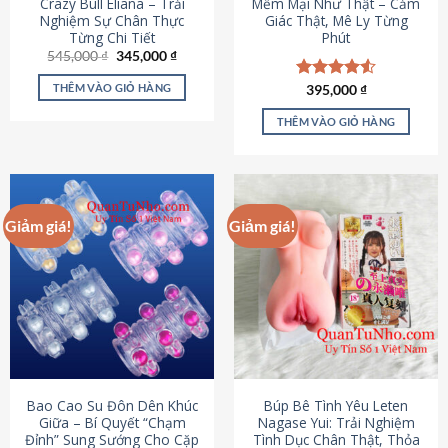
Crazy Bull Eliana – Trải
Mềm Mại Như Thật – Cảm
Nghiệm Sự Chân Thực
Giác Thật, Mê Ly Từng
Từng Chi Tiết
Phút
Giá
Giá
545,000
₫
345,000
₫
gốc
hiện
là:
tại
THÊM VÀO GIỎ HÀNG
Được xếp
395,000
₫
545,000 ₫.
là:
hạng
4.53
345,000 ₫.
5 sao
THÊM VÀO GIỎ HÀNG
Giảm giá!
Giảm giá!
Bao Cao Su Đôn Dên Khúc
Búp Bê Tình Yêu Leten
Giữa – Bí Quyết “Chạm
Nagase Yui: Trải Nghiệm
Đỉnh” Sung Sướng Cho Cặp
Tình Dục Chân Thật, Thỏa