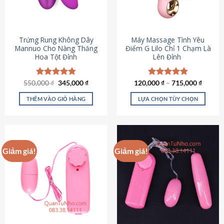
Trứng Rung Không Dây
Máy Massage Tình Yêu
Mannuo Cho Nàng Thăng
Điểm G Lilo Chỉ 1 Chạm Là
Hoa Tột Đỉnh
Lên Đỉnh
Giá
Giá
550,000
Được xếp
₫
345,000
₫
120,000
Được xếp
₫
–
715,000
₫
gốc
hiện
hạng
4.81
hạng
4.85
là:
tại
5 sao
5 sao
THÊM VÀO GIỎ HÀNG
LỰA CHỌN TÙY CHỌN
550,000 ₫.
là:
345,000 ₫.
Sản
phẩm
này
có
Giảm giá!
Giảm giá!
nhiều
biến
thể.
Các
tùy
chọn
có