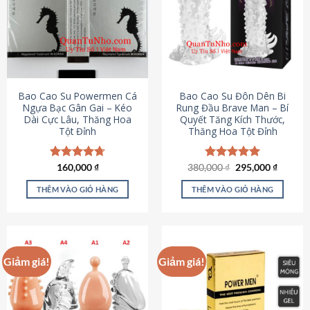
thể.
Các
tùy
chọn
có
thể
được
Bao Cao Su Powermen Cá
Bao Cao Su Đôn Dên Bi
chọn
Ngựa Bạc Gân Gai – Kéo
Rung Đầu Brave Man – Bí
Dài Cực Lâu, Thăng Hoa
Quyết Tăng Kích Thước,
trên
Tột Đỉnh
Thăng Hoa Tột Đỉnh
trang
sản
phẩm
Giá
Giá
Được xếp
160,000
₫
380,000
Được xếp
₫
295,000
₫
gốc
hiện
hạng
4.73
hạng
5.00
là:
tại
5 sao
5 sao
THÊM VÀO GIỎ HÀNG
THÊM VÀO GIỎ HÀNG
380,000 ₫.
là:
295,000
Giảm giá!
Giảm giá!