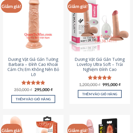
Giảm giá!
Giảm giá!
Dương Vật Giả Gắn Tường
Dương Vật Giả Gắn Tường
Barbara – Đỉnh Cao Khoái
Lovetoy Ultra Soft – Trải
Cảm Chị Em Không Nên Bỏ
Nghiệm Đỉnh Cao
Lỡ
Giá
Giá
1,200,000
Được xếp
₫
995,000
₫
gốc
hiện
Giá
Giá
hạng
4.82
350,000
Được xếp
₫
295,000
₫
là:
tại
gốc
hiện
5 sao
THÊM VÀO GIỎ HÀNG
hạng
4.79
1,200,000 ₫.
là:
là:
tại
5 sao
THÊM VÀO GIỎ HÀNG
995,00
350,000 ₫.
là:
295,000 ₫.
Giảm giá!
Giảm giá!