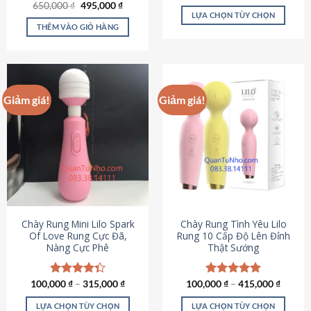
Giá
Giá
hạng
4.80
650,000
Được xếp
₫
495,000
₫
gốc
hiện
5 sao
LỰA CHỌN TÙY CHỌN
hạng
4.72
là:
tại
5 sao
THÊM VÀO GIỎ HÀNG
Sản
650,000 ₫.
là:
495,000 ₫.
phẩm
này
có
nhiều
Giảm giá!
Giảm giá!
biến
thể.
Các
tùy
chọn
có
thể
được
chọn
Chày Rung Mini Lilo Spark
Chày Rung Tình Yêu Lilo
Of Love Rung Cực Đã,
Rung 10 Cấp Độ Lên Đỉnh
trên
Nàng Cực Phê
Thật Sướng
trang
sản
phẩm
100,000
Được xếp
₫
–
315,000
₫
100,000
Được xếp
₫
–
415,000
₫
hạng
4.33
hạng
4.94
5 sao
5 sao
LỰA CHỌN TÙY CHỌN
LỰA CHỌN TÙY CHỌN