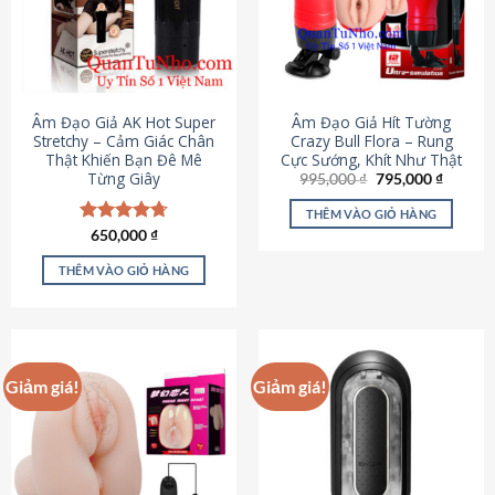
Âm Đạo Giả AK Hot Super
Âm Đạo Giả Hít Tường
Stretchy – Cảm Giác Chân
Crazy Bull Flora – Rung
Thật Khiến Bạn Đê Mê
Cực Sướng, Khít Như Thật
Từng Giây
Giá
Giá
995,000
₫
795,000
₫
gốc
hiện
là:
tại
THÊM VÀO GIỎ HÀNG
995,000 ₫.
là:
Được xếp
650,000
₫
795,000
hạng
4.75
5 sao
THÊM VÀO GIỎ HÀNG
Giảm giá!
Giảm giá!