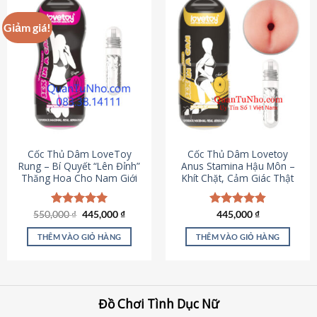
Giảm giá!
Cốc Thủ Dâm LoveToy
Cốc Thủ Dâm Lovetoy
Rung – Bí Quyết “Lên Đỉnh”
Anus Stamina Hậu Môn –
Thăng Hoa Cho Nam Giới
Khít Chặt, Cảm Giác Thật
Giá
Giá
550,000
Được xếp
₫
445,000
₫
Được xếp
445,000
₫
gốc
hiện
hạng
5.00
hạng
4.84
là:
tại
5 sao
5 sao
THÊM VÀO GIỎ HÀNG
THÊM VÀO GIỎ HÀNG
550,000 ₫.
là:
445,000 ₫.
Đồ Chơi Tình Dục Nữ