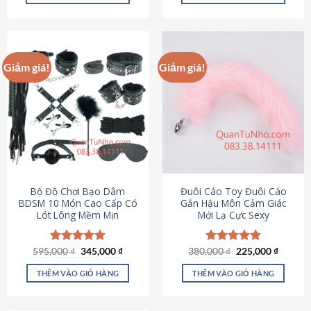
Sản
Sản
phẩm
phẩm
này
này
có
có
Giảm giá!
Giảm giá!
nhiều
nhiều
biến
biến
thể.
thể.
Các
Các
tùy
tùy
chọn
chọn
có
có
thể
thể
được
được
Bộ Đồ Chơi Bạo Dâm
Đuôi Cáo Toy Đuôi Cáo
chọn
chọn
BDSM 10 Món Cao Cấp Có
Gắn Hậu Môn Cảm Giác
Lót Lông Mềm Mịn
Mới Lạ Cực Sexy
trên
trên
trang
trang
sản
sản
Giá
Giá
Giá
Giá
595,000
Được xếp
₫
345,000
₫
380,000
Được xếp
₫
225,000
₫
phẩm
phẩm
gốc
hiện
gốc
hiện
hạng
4.88
hạng
4.88
là:
tại
là:
tại
5 sao
5 sao
THÊM VÀO GIỎ HÀNG
THÊM VÀO GIỎ HÀNG
595,000 ₫.
là:
380,000 ₫.
là:
345,000 ₫.
225,000