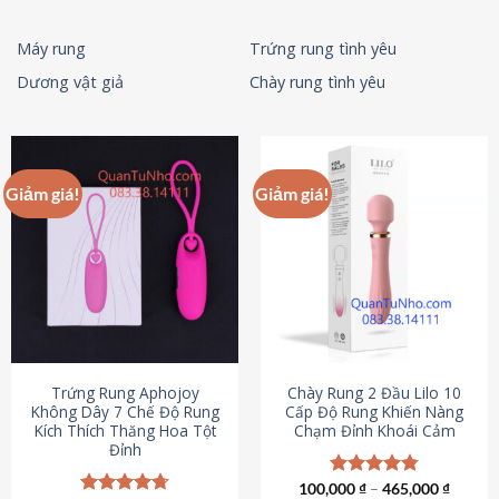
Máy rung
Trứng rung tình yêu
Dương vật giả
Chày rung tình yêu
Giảm giá!
Giảm giá!
Trứng Rung Aphojoy
Chày Rung 2 Đầu Lilo 10
Không Dây 7 Chế Độ Rung
Cấp Độ Rung Khiến Nàng
Kích Thích Thăng Hoa Tột
Chạm Đỉnh Khoái Cảm
Đỉnh
100,000
Được xếp
₫
–
465,000
₫