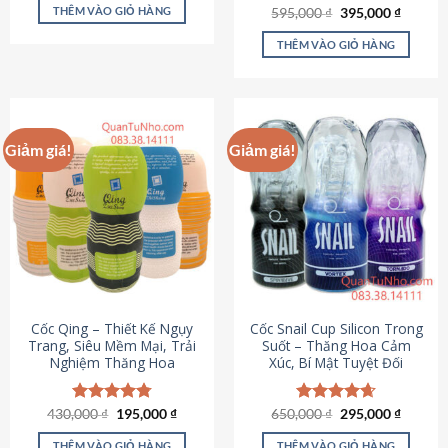
sản
là:
tại
THÊM VÀO GIỎ HÀNG
Giá
Giá
595,000
Được xếp
₫
395,000
₫
895,000 ₫.
là:
phẩm
gốc
hiện
hạng
4.64
695,000 ₫.
là:
tại
5 sao
THÊM VÀO GIỎ HÀNG
595,000 ₫.
là:
395,000
Giảm giá!
Giảm giá!
Cốc Qing – Thiết Kế Ngụy
Cốc Snail Cup Silicon Trong
Trang, Siêu Mềm Mại, Trải
Suốt – Thăng Hoa Cảm
Nghiệm Thăng Hoa
Xúc, Bí Mật Tuyệt Đối
Giá
Giá
Giá
Giá
430,000
Được xếp
₫
195,000
₫
650,000
Được xếp
₫
295,000
₫
gốc
hiện
gốc
hiện
hạng
4.78
hạng
4.69
là:
tại
là:
tại
5 sao
5 sao
THÊM VÀO GIỎ HÀNG
THÊM VÀO GIỎ HÀNG