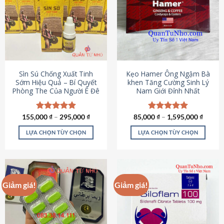
thể.
Các
tùy
chọn
có
thể
được
Sìn Sú Chống Xuất Tinh
Kẹo Hamer Ông Ngậm Bà
chọn
Sớm Hiệu Quả – Bí Quyết
khen Tăng Cường Sinh Lý
Phòng The Của Người Ê Đê
Nam Giới Đỉnh Nhất
trên
trang
sản
155,000
Được xếp
₫
–
295,000
₫
85,000
Được xếp
₫
–
1,595,000
₫
phẩm
hạng
4.95
hạng
5.00
5 sao
5 sao
LỰA CHỌN TÙY CHỌN
LỰA CHỌN TÙY CHỌN
Sản
Sản
phẩm
phẩm
này
này
có
có
Giảm giá!
Giảm giá!
nhiều
nhiều
biến
biến
thể.
thể.
Các
Các