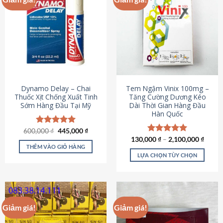
Dynamo Delay – Chai
Tem Ngậm Vinix 100mg –
Thuốc Xịt Chống Xuất Tinh
Tăng Cường Dương Kéo
Sớm Hàng Đầu Tại Mỹ
Dài Thời Gian Hàng Đầu
Hàn Quốc
Giá
Giá
600,000
Được xếp
₫
445,000
₫
gốc
hiện
hạng
5.00
130,000
Được xếp
₫
–
2,100,000
₫
là:
tại
5 sao
THÊM VÀO GIỎ HÀNG
hạng
5.00
600,000 ₫.
là:
5 sao
LỰA CHỌN TÙY CHỌN
445,000 ₫.
Sản
phẩm
này
có
Giảm giá!
Giảm giá!
nhiều
biến