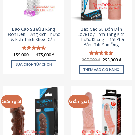
tùy
chọn
có
thể
được
Bao Cao Su Đầu Rồng:
Bao Cao Su Đôn Dên
chọn
Đôn Dên, Tăng Kích Thước
LoveToy Trơn Tăng Kích
& Kích Thích Khoái Cảm
Thước Khủng – Bứt Phá
trên
Bản Lĩnh Đàn Ông
trang
sản
155,000
Được xếp
₫
–
175,000
₫
phẩm
hạng
4.69
Giá
Giá
395,000
Được xếp
₫
295,000
₫
gốc
hiện
5 sao
LỰA CHỌN TÙY CHỌN
hạng
4.82
là:
tại
5 sao
THÊM VÀO GIỎ HÀNG
Sản
395,000 ₫.
là:
295,000
phẩm
này
có
nhiều
Giảm giá!
Giảm giá!
biến
thể.
Các
tùy
chọn
có