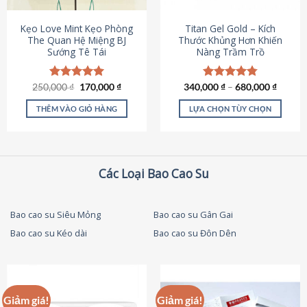
thể
được
Kẹo Love Mint Kẹo Phòng
Titan Gel Gold – Kích
chọn
The Quan Hệ Miệng BJ
Thước Khủng Hơn Khiến
Sướng Tê Tái
Nàng Trầm Trồ
trên
trang
sản
Giá
Giá
250,000
Được xếp
₫
170,000
₫
340,000
Được xếp
₫
–
680,000
₫
phẩm
gốc
hiện
hạng
5.00
hạng
4.79
là:
tại
5 sao
5 sao
THÊM VÀO GIỎ HÀNG
LỰA CHỌN TÙY CHỌN
250,000 ₫.
là:
170,000 ₫.
Sản
phẩm
này
có
Các Loại Bao Cao Su
nhiều
biến
thể.
Bao cao su Siêu Mỏng
Bao cao su Gân Gai
Các
Bao cao su Kéo dài
Bao cao su Đôn Dên
tùy
chọn
có
thể
được
Giảm giá!
Giảm giá!