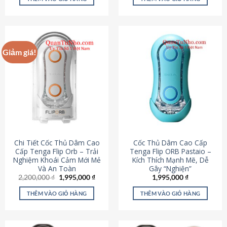
430,000 ₫.
là:
650,000 ₫.
là:
195,000 ₫.
295,000
Giảm giá!
Chi Tiết Cốc Thủ Dâm Cao
Cốc Thủ Dâm Cao Cấp
Cấp Tenga Flip Orb – Trải
Tenga Flip ORB Pastaio –
Nghiệm Khoái Cảm Mới Mẻ
Kích Thích Mạnh Mẽ, Dễ
Và An Toàn
Gây “Nghiện”
Giá
Giá
2,200,000
₫
1,995,000
₫
1,995,000
₫
gốc
hiện
là:
tại
THÊM VÀO GIỎ HÀNG
THÊM VÀO GIỎ HÀNG
2,200,000 ₫.
là:
1,995,000 ₫.