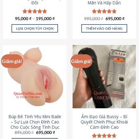
Đôi
Mãn Và Hấp Dẫn
Giá
Giá
95,000
Được xếp
₫
–
195,000
₫
995,000
Được xếp
₫
695,000
₫
gốc
hiện
hạng
4.70
hạng
4.80
là:
tại
5 sao
5 sao
LỰA CHỌN TÙY CHỌN
THÊM VÀO GIỎ HÀNG
995,000 ₫.
là:
695,000
Sản
phẩm
này
có
Giảm giá!
Giảm giá!
nhiều
biến
thể.
Các
tùy
chọn
có
thể
được
Búp Bê Tình Yêu Mini Baile
Âm Đạo Giả Bussy – Bí
chọn
– Sự Lựa Chọn Đỉnh Cao
Quyết Chinh Phục Khoái
Cho Cuộc Sống Tình Dục
Cảm Đỉnh Cao
trên
Giá
Giá
895,000
₫
695,000
₫
trang
gốc
hiện