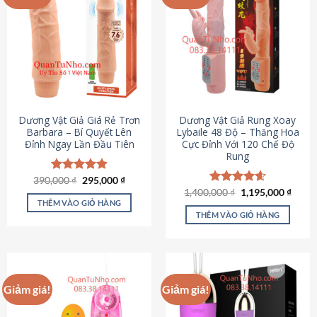
Dương Vật Giả Giá Rẻ Trơn
Dương Vật Giả Rung Xoay
Barbara – Bí Quyết Lên
Lybaile 48 Độ – Thăng Hoa
Đỉnh Ngay Lần Đầu Tiên
Cực Đỉnh Với 120 Chế Độ
Rung
Giá
Giá
390,000
Được xếp
₫
295,000
₫
gốc
hiện
hạng
4.90
Giá
Giá
1,400,000
Được xếp
₫
1,195,000
₫
là:
tại
gốc
hiện
5 sao
THÊM VÀO GIỎ HÀNG
hạng
4.62
390,000 ₫.
là:
là:
tại
5 sao
THÊM VÀO GIỎ HÀNG
295,000 ₫.
1,400,000 ₫.
là:
1,195
Giảm giá!
Giảm giá!