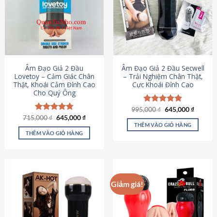
Âm Đạo Giả 2 Đầu
Âm Đạo Giả 2 Đầu Secwell
Lovetoy – Cảm Giác Chân
– Trải Nghiệm Chân Thật,
Thật, Khoái Cảm Đỉnh Cao
Cực Khoái Đỉnh Cao
Cho Quý Ông
Giá
Giá
995,000
Được xếp
₫
645,000
₫
gốc
hiện
Giá
Giá
hạng
4.88
715,000
Được xếp
₫
645,000
₫
là:
tại
gốc
hiện
5 sao
THÊM VÀO GIỎ HÀNG
hạng
4.79
995,000 ₫.
là:
là:
tại
5 sao
THÊM VÀO GIỎ HÀNG
645,000
715,000 ₫.
là:
645,000 ₫.
Giảm giá!