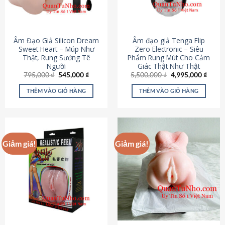
Âm Đạo Giả Silicon Dream
Âm đạo giả Tenga Flip
Sweet Heart – Múp Như
Zero Electronic – Siêu
Thật, Rung Sướng Tê
Phẩm Rung Mút Cho Cảm
Người
Giác Thật Như Thật
Giá
Giá
Giá
Giá
795,000
₫
545,000
₫
5,500,000
₫
4,995,000
₫
gốc
hiện
gốc
hiện
là:
tại
là:
tại
THÊM VÀO GIỎ HÀNG
THÊM VÀO GIỎ HÀNG
795,000 ₫.
là:
5,500,000 ₫.
là:
545,000 ₫.
4,995
Giảm giá!
Giảm giá!