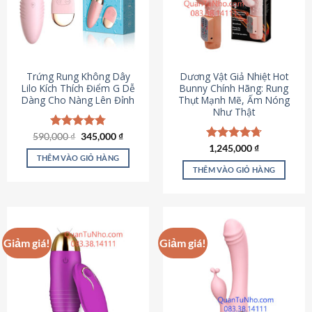
Trứng Rung Không Dây
Dương Vật Giả Nhiệt Hot
Lilo Kích Thích Điểm G Dễ
Bunny Chính Hãng: Rung
Dàng Cho Nàng Lên Đỉnh
Thụt Mạnh Mẽ, Ấm Nóng
Như Thật
Giá
Giá
590,000
Được xếp
₫
345,000
₫
gốc
hiện
hạng
4.79
Được xếp
1,245,000
₫
là:
tại
5 sao
THÊM VÀO GIỎ HÀNG
hạng
4.73
590,000 ₫.
là:
5 sao
THÊM VÀO GIỎ HÀNG
345,000 ₫.
Giảm giá!
Giảm giá!