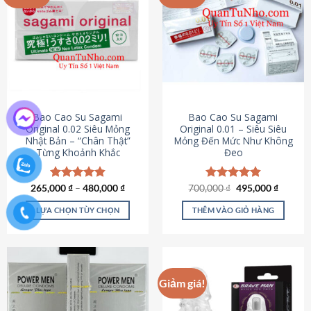
chọn
trên
trang
sản
phẩm
Bao Cao Su Sagami
Bao Cao Su Sagami
Original 0.02 Siêu Mỏng
Original 0.01 – Siêu Siêu
Nhật Bản – “Chân Thật”
Mỏng Đến Mức Như Không
Từng Khoảnh Khắc
Đeo
Giá
Giá
265,000
Được xếp
₫
–
480,000
₫
700,000
Được xếp
₫
495,000
₫
gốc
hiện
hạng
4.87
hạng
4.83
là:
tại
5 sao
5 sao
LỰA CHỌN TÙY CHỌN
THÊM VÀO GIỎ HÀNG
700,000 ₫.
là:
495,000
Sản
phẩm
này
có
Giảm giá!
nhiều
biến