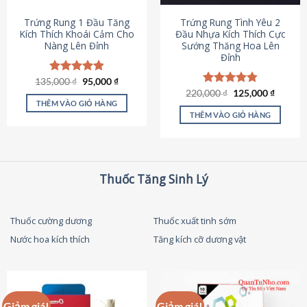
thể
được
Trứng Rung 1 Đầu Tăng
Trứng Rung Tình Yêu 2
chọn
Kích Thích Khoái Cảm Cho
Đầu Nhựa Kích Thích Cực
Nàng Lên Đỉnh
Sướng Thăng Hoa Lên
trên
Đỉnh
trang
sản
Giá
Giá
135,000
Được xếp
₫
95,000
₫
phẩm
gốc
hiện
hạng
4.87
Giá
Giá
220,000
Được xếp
₫
125,000
₫
là:
tại
gốc
hiện
5 sao
THÊM VÀO GIỎ HÀNG
hạng
4.79
135,000 ₫.
là:
là:
tại
5 sao
THÊM VÀO GIỎ HÀNG
95,000 ₫.
220,000 ₫.
là:
125,000
Thuốc Tăng Sinh Lý
Thuốc cường dương
Thuốc xuất tinh sớm
Nước hoa kích thích
Tăng kích cỡ dương vật
Giảm giá!
Giảm giá!