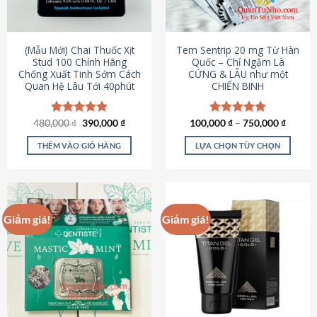
có
có
thể
thể
được
được
(Mẫu Mới) Chai Thuốc Xịt
Tem Sentrip 20 mg Từ Hàn
chọn
chọn
Stud 100 Chính Hãng
Quốc – Chỉ Ngậm Là
Chống Xuất Tinh Sớm Cách
CỨNG & LÂU như một
trên
trên
Quan Hệ Lâu Tới 40phút
CHIẾN BINH
trang
trang
sản
sản
phẩm
phẩm
Giá
Giá
480,000
Được xếp
₫
390,000
₫
100,000
Được xếp
₫
–
750,000
₫
gốc
hiện
hạng
5.00
hạng
5.00
là:
tại
5 sao
5 sao
THÊM VÀO GIỎ HÀNG
LỰA CHỌN TÙY CHỌN
480,000 ₫.
là:
390,000 ₫.
Sản
phẩm
này
có
Giảm giá!
Giảm giá!
nhiều
biến
thể.
Các
tùy
chọn
có