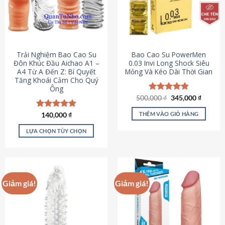
Trải Nghiệm Bao Cao Su
Bao Cao Su PowerMen
Đôn Khúc Đầu Aichao A1 –
0.03 Invi Long Shock Siêu
A4 Từ A Đến Z: Bí Quyết
Mỏng Và Kéo Dài Thời Gian
Tăng Khoái Cảm Cho Quý
Ông
Giá
Giá
500,000
Được xếp
₫
345,000
₫
gốc
hiện
hạng
4.85
là:
tại
5 sao
THÊM VÀO GIỎ HÀNG
Được xếp
140,000
₫
500,000 ₫.
là:
hạng
4.88
345,000
5 sao
LỰA CHỌN TÙY CHỌN
Sản
phẩm
này
có
Giảm giá!
Giảm giá!
nhiều
biến
thể.
Các