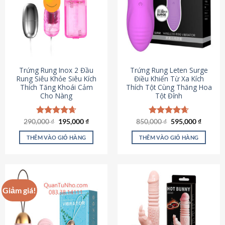
Trứng Rung Inox 2 Đầu
Trứng Rung Leten Surge
Rung Siêu Khỏe Siêu Kích
Điều Khiển Từ Xa Kích
Thích Tăng Khoái Cảm
Thích Tột Cùng Thăng Hoa
Cho Nàng
Tột Đỉnh
Giá
Giá
Giá
Giá
290,000
Được xếp
₫
195,000
₫
850,000
Được xếp
₫
595,000
₫
gốc
hiện
gốc
hiện
hạng
4.64
hạng
4.69
là:
tại
là:
tại
5 sao
5 sao
THÊM VÀO GIỎ HÀNG
THÊM VÀO GIỎ HÀNG
290,000 ₫.
là:
850,000 ₫.
là:
195,000 ₫.
595,000
Giảm giá!