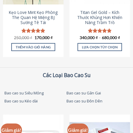
thể
được
Kẹo Love Mint Kẹo Phòng
Titan Gel Gold – Kích
chọn
The Quan Hệ Miệng BJ
Thước Khủng Hơn Khiến
Sướng Tê Tái
Nàng Trầm Trồ
trên
trang
sản
Giá
Giá
250,000
Được xếp
₫
170,000
₫
340,000
Được xếp
₫
–
680,000
₫
phẩm
gốc
hiện
hạng
5.00
hạng
4.79
là:
tại
5 sao
5 sao
THÊM VÀO GIỎ HÀNG
LỰA CHỌN TÙY CHỌN
250,000 ₫.
là:
170,000 ₫.
Sản
phẩm
này
có
Các Loại Bao Cao Su
nhiều
biến
thể.
Bao cao su Siêu Mỏng
Bao cao su Gân Gai
Các
Bao cao su Kéo dài
Bao cao su Đôn Dên
tùy
chọn
có
thể
được
Giảm giá!
Giảm giá!