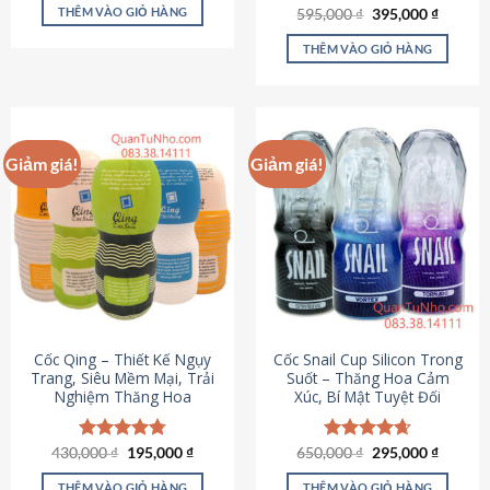
sản
là:
tại
THÊM VÀO GIỎ HÀNG
Giá
Giá
595,000
Được xếp
₫
395,000
₫
895,000 ₫.
là:
phẩm
gốc
hiện
hạng
4.64
695,000 ₫.
là:
tại
5 sao
THÊM VÀO GIỎ HÀNG
595,000 ₫.
là:
395,000
Giảm giá!
Giảm giá!
Cốc Qing – Thiết Kế Ngụy
Cốc Snail Cup Silicon Trong
Trang, Siêu Mềm Mại, Trải
Suốt – Thăng Hoa Cảm
Nghiệm Thăng Hoa
Xúc, Bí Mật Tuyệt Đối
Giá
Giá
Giá
Giá
430,000
Được xếp
₫
195,000
₫
650,000
Được xếp
₫
295,000
₫
gốc
hiện
gốc
hiện
hạng
4.78
hạng
4.69
là:
tại
là:
tại
5 sao
5 sao
THÊM VÀO GIỎ HÀNG
THÊM VÀO GIỎ HÀNG