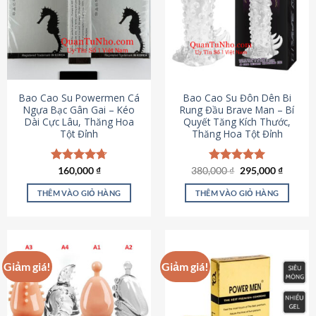
thể.
Các
tùy
chọn
có
thể
được
Bao Cao Su Powermen Cá
Bao Cao Su Đôn Dên Bi
chọn
Ngựa Bạc Gân Gai – Kéo
Rung Đầu Brave Man – Bí
Dài Cực Lâu, Thăng Hoa
Quyết Tăng Kích Thước,
trên
Tột Đỉnh
Thăng Hoa Tột Đỉnh
trang
sản
phẩm
Giá
Giá
Được xếp
160,000
₫
380,000
Được xếp
₫
295,000
₫
gốc
hiện
hạng
4.73
hạng
5.00
là:
tại
5 sao
5 sao
THÊM VÀO GIỎ HÀNG
THÊM VÀO GIỎ HÀNG
380,000 ₫.
là:
295,000
Giảm giá!
Giảm giá!