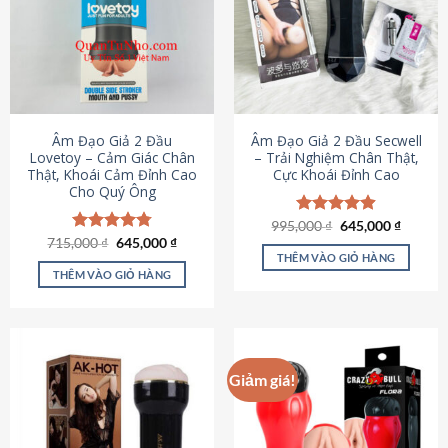
Âm Đạo Giả 2 Đầu
Âm Đạo Giả 2 Đầu Secwell
Lovetoy – Cảm Giác Chân
– Trải Nghiệm Chân Thật,
Thật, Khoái Cảm Đỉnh Cao
Cực Khoái Đỉnh Cao
Cho Quý Ông
Giá
Giá
995,000
Được xếp
₫
645,000
₫
gốc
hiện
Giá
Giá
hạng
4.88
715,000
Được xếp
₫
645,000
₫
là:
tại
gốc
hiện
5 sao
THÊM VÀO GIỎ HÀNG
hạng
4.79
995,000 ₫.
là:
là:
tại
5 sao
THÊM VÀO GIỎ HÀNG
645,000
715,000 ₫.
là:
645,000 ₫.
Giảm giá!