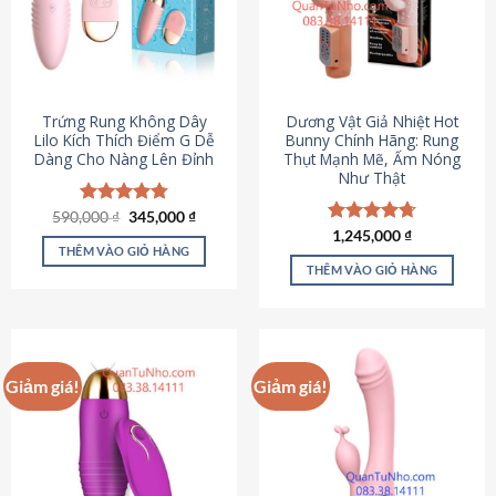
Trứng Rung Không Dây
Dương Vật Giả Nhiệt Hot
Lilo Kích Thích Điểm G Dễ
Bunny Chính Hãng: Rung
Dàng Cho Nàng Lên Đỉnh
Thụt Mạnh Mẽ, Ấm Nóng
Như Thật
Giá
Giá
590,000
Được xếp
₫
345,000
₫
gốc
hiện
hạng
4.79
Được xếp
1,245,000
₫
là:
tại
5 sao
THÊM VÀO GIỎ HÀNG
hạng
4.73
590,000 ₫.
là:
5 sao
THÊM VÀO GIỎ HÀNG
345,000 ₫.
Giảm giá!
Giảm giá!