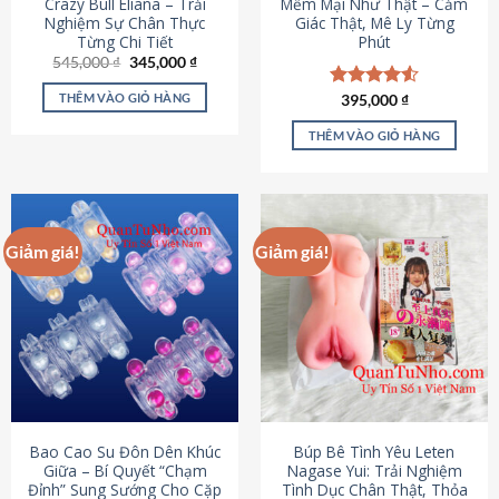
Crazy Bull Eliana – Trải
Mềm Mại Như Thật – Cảm
Nghiệm Sự Chân Thực
Giác Thật, Mê Ly Từng
Từng Chi Tiết
Phút
Giá
Giá
545,000
₫
345,000
₫
gốc
hiện
là:
tại
THÊM VÀO GIỎ HÀNG
Được xếp
395,000
₫
545,000 ₫.
là:
hạng
4.53
345,000 ₫.
5 sao
THÊM VÀO GIỎ HÀNG
Giảm giá!
Giảm giá!
Bao Cao Su Đôn Dên Khúc
Búp Bê Tình Yêu Leten
Giữa – Bí Quyết “Chạm
Nagase Yui: Trải Nghiệm
Đỉnh” Sung Sướng Cho Cặp
Tình Dục Chân Thật, Thỏa