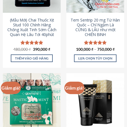
có
có
thể
thể
được
được
(Mẫu Mới) Chai Thuốc Xịt
Tem Sentrip 20 mg Từ Hàn
chọn
chọn
Stud 100 Chính Hãng
Quốc – Chỉ Ngậm Là
Chống Xuất Tinh Sớm Cách
CỨNG & LÂU như một
trên
trên
Quan Hệ Lâu Tới 40phút
CHIẾN BINH
trang
trang
sản
sản
phẩm
phẩm
Giá
Giá
480,000
Được xếp
₫
390,000
₫
100,000
Được xếp
₫
–
750,000
₫
gốc
hiện
hạng
5.00
hạng
5.00
là:
tại
5 sao
5 sao
THÊM VÀO GIỎ HÀNG
LỰA CHỌN TÙY CHỌN
480,000 ₫.
là:
390,000 ₫.
Sản
phẩm
này
có
Giảm giá!
Giảm giá!
nhiều
biến
thể.
Các
tùy
chọn
có