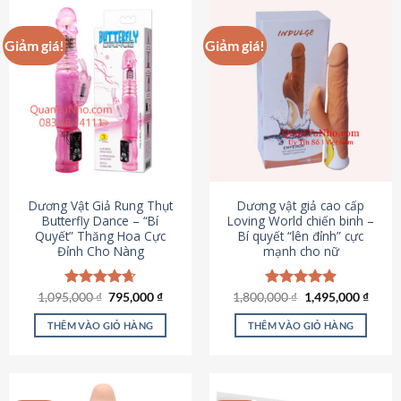
Giảm giá!
Giảm giá!
Dương Vật Giả Rung Thụt
Dương vật giả cao cấp
Butterfly Dance – “Bí
Loving World chiến binh –
Quyết” Thăng Hoa Cực
Bí quyết “lên đỉnh” cực
Đỉnh Cho Nàng
mạnh cho nữ
Giá
Giá
Giá
Giá
1,095,000
Được xếp
₫
795,000
₫
1,800,000
Được xếp
₫
1,495,000
₫
gốc
hiện
gốc
hiện
hạng
4.65
hạng
4.89
là:
tại
là:
tại
5 sao
5 sao
THÊM VÀO GIỎ HÀNG
THÊM VÀO GIỎ HÀNG
1,095,000 ₫.
là:
1,800,000 ₫.
là:
795,000 ₫.
1,495