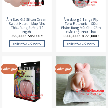
Âm Đạo Giả Silicon Dream
Âm đạo giả Tenga Flip
Sweet Heart – Múp Như
Zero Electronic – Siêu
Thật, Rung Sướng Tê
Phẩm Rung Mút Cho Cảm
Người
Giác Thật Như Thật
Giá
Giá
Giá
Giá
795,000
₫
545,000
₫
5,500,000
₫
4,995,000
₫
gốc
hiện
gốc
hiện
là:
tại
là:
tại
THÊM VÀO GIỎ HÀNG
THÊM VÀO GIỎ HÀNG
795,000 ₫.
là:
5,500,000 ₫.
là:
545,000 ₫.
4,995
Giảm giá!
Giảm giá!