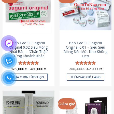
chọn
trên
trang
sản
phẩm
Bao Cao Su Sagami
Bao Cao Su Sagami
Original 0.02 Siêu Mỏng
Original 0.01 – Siêu Siêu
Nhật Bản – “Chân Thật”
Mỏng Đến Mức Như Không
Từng Khoảnh Khắc
Đeo
Giá
Giá
265,000
Được xếp
₫
–
480,000
₫
700,000
Được xếp
₫
495,000
₫
gốc
hiện
hạng
4.87
hạng
4.83
là:
tại
5 sao
5 sao
LỰA CHỌN TÙY CHỌN
THÊM VÀO GIỎ HÀNG
700,000 ₫.
là:
495,000
Sản
phẩm
này
có
Giảm giá!
nhiều
biến