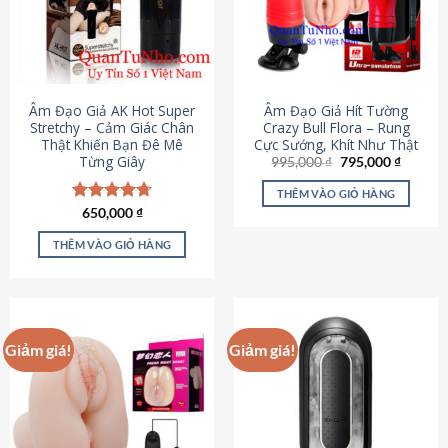
Âm Đạo Giả AK Hot Super
Âm Đạo Giả Hít Tường
Stretchy – Cảm Giác Chân
Crazy Bull Flora – Rung
Thật Khiến Bạn Đê Mê
Cực Sướng, Khít Như Thật
Từng Giây
Giá
Giá
995,000
₫
795,000
₫
gốc
hiện
là:
tại
THÊM VÀO GIỎ HÀNG
995,000 ₫.
là:
Được xếp
650,000
₫
795,000
hạng
4.75
5 sao
THÊM VÀO GIỎ HÀNG
Giảm giá!
Giảm giá!