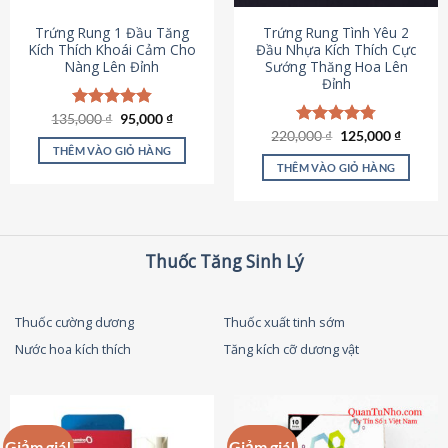
thể
được
Trứng Rung 1 Đầu Tăng
Trứng Rung Tình Yêu 2
chọn
Kích Thích Khoái Cảm Cho
Đầu Nhựa Kích Thích Cực
Nàng Lên Đỉnh
Sướng Thăng Hoa Lên
trên
Đỉnh
trang
sản
Giá
Giá
135,000
Được xếp
₫
95,000
₫
phẩm
gốc
hiện
hạng
4.87
Giá
Giá
220,000
Được xếp
₫
125,000
₫
là:
tại
gốc
hiện
5 sao
THÊM VÀO GIỎ HÀNG
hạng
4.79
135,000 ₫.
là:
là:
tại
5 sao
THÊM VÀO GIỎ HÀNG
95,000 ₫.
220,000 ₫.
là:
125,000
Thuốc Tăng Sinh Lý
Thuốc cường dương
Thuốc xuất tinh sớm
Nước hoa kích thích
Tăng kích cỡ dương vật
Giảm giá!
Giảm giá!