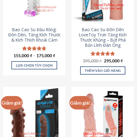
tùy
chọn
có
thể
được
Bao Cao Su Đầu Rồng:
Bao Cao Su Đôn Dên
chọn
Đôn Dên, Tăng Kích Thước
LoveToy Trơn Tăng Kích
& Kích Thích Khoái Cảm
Thước Khủng – Bứt Phá
trên
Bản Lĩnh Đàn Ông
trang
sản
155,000
Được xếp
₫
–
175,000
₫
phẩm
hạng
4.69
Giá
Giá
395,000
Được xếp
₫
295,000
₫
gốc
hiện
5 sao
LỰA CHỌN TÙY CHỌN
hạng
4.82
là:
tại
5 sao
THÊM VÀO GIỎ HÀNG
Sản
395,000 ₫.
là:
295,000
phẩm
này
có
nhiều
Giảm giá!
Giảm giá!
biến
thể.
Các
tùy
chọn
có