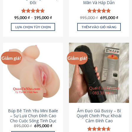
Đôi
Mãn Và Hấp Dẫn
Giá
Giá
95,000
Được xếp
₫
–
195,000
₫
995,000
Được xếp
₫
695,000
₫
gốc
hiện
hạng
4.70
hạng
4.80
là:
tại
5 sao
5 sao
LỰA CHỌN TÙY CHỌN
THÊM VÀO GIỎ HÀNG
995,000 ₫.
là:
695,000
Sản
phẩm
này
có
Giảm giá!
Giảm giá!
nhiều
biến
thể.
Các
tùy
chọn
có
thể
được
Búp Bê Tình Yêu Mini Baile
Âm Đạo Giả Bussy – Bí
chọn
– Sự Lựa Chọn Đỉnh Cao
Quyết Chinh Phục Khoái
Cho Cuộc Sống Tình Dục
Cảm Đỉnh Cao
trên
Giá
Giá
895,000
₫
695,000
₫
trang
gốc
hiện