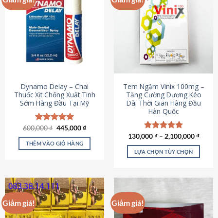
Dynamo Delay – Chai
Tem Ngậm Vinix 100mg –
Thuốc Xịt Chống Xuất Tinh
Tăng Cường Dương Kéo
Sớm Hàng Đầu Tại Mỹ
Dài Thời Gian Hàng Đầu
Hàn Quốc
Giá
Giá
600,000
Được xếp
₫
445,000
₫
gốc
hiện
hạng
5.00
130,000
Được xếp
₫
–
2,100,000
₫
là:
tại
5 sao
THÊM VÀO GIỎ HÀNG
hạng
5.00
600,000 ₫.
là:
5 sao
LỰA CHỌN TÙY CHỌN
445,000 ₫.
Sản
phẩm
này
có
Giảm giá!
Giảm giá!
nhiều
biến