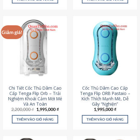
430,000 ₫.
là:
650,000 ₫.
là:
195,000 ₫.
295,000
Giảm giá!
Chi Tiết Cốc Thủ Dâm Cao
Cốc Thủ Dâm Cao Cấp
Cấp Tenga Flip Orb – Trải
Tenga Flip ORB Pastaio –
Nghiệm Khoái Cảm Mới Mẻ
Kích Thích Mạnh Mẽ, Dễ
Và An Toàn
Gây “Nghiện”
Giá
Giá
2,200,000
₫
1,995,000
₫
1,995,000
₫
gốc
hiện
là:
tại
THÊM VÀO GIỎ HÀNG
THÊM VÀO GIỎ HÀNG
2,200,000 ₫.
là:
1,995,000 ₫.