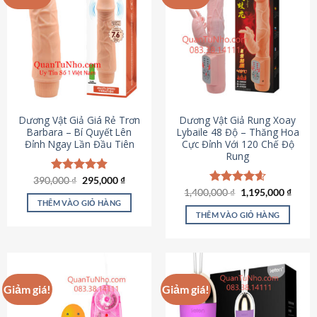
Dương Vật Giả Giá Rẻ Trơn
Dương Vật Giả Rung Xoay
Barbara – Bí Quyết Lên
Lybaile 48 Độ – Thăng Hoa
Đỉnh Ngay Lần Đầu Tiên
Cực Đỉnh Với 120 Chế Độ
Rung
Giá
Giá
390,000
Được xếp
₫
295,000
₫
gốc
hiện
hạng
4.90
Giá
Giá
1,400,000
Được xếp
₫
1,195,000
₫
là:
tại
gốc
hiện
5 sao
THÊM VÀO GIỎ HÀNG
hạng
4.62
390,000 ₫.
là:
là:
tại
5 sao
THÊM VÀO GIỎ HÀNG
295,000 ₫.
1,400,000 ₫.
là:
1,195
Giảm giá!
Giảm giá!