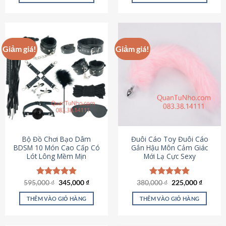
Sản
Sản
phẩm
phẩm
này
này
có
có
Giảm giá!
Giảm giá!
nhiều
nhiều
biến
biến
thể.
thể.
Các
Các
tùy
tùy
chọn
chọn
có
có
thể
thể
được
được
Bộ Đồ Chơi Bạo Dâm
Đuôi Cáo Toy Đuôi Cáo
chọn
chọn
BDSM 10 Món Cao Cấp Có
Gắn Hậu Môn Cảm Giác
Lót Lông Mềm Mịn
Mới Lạ Cực Sexy
trên
trên
trang
trang
sản
sản
Giá
Giá
Giá
Giá
595,000
Được xếp
₫
345,000
₫
380,000
Được xếp
₫
225,000
₫
phẩm
phẩm
gốc
hiện
gốc
hiện
hạng
4.88
hạng
4.88
là:
tại
là:
tại
5 sao
5 sao
THÊM VÀO GIỎ HÀNG
THÊM VÀO GIỎ HÀNG
595,000 ₫.
là:
380,000 ₫.
là:
345,000 ₫.
225,000