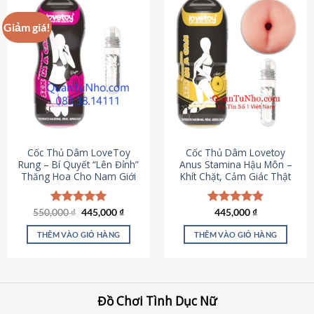
Giảm giá!
Cốc Thủ Dâm LoveToy
Cốc Thủ Dâm Lovetoy
Rung – Bí Quyết “Lên Đỉnh”
Anus Stamina Hậu Môn –
Thăng Hoa Cho Nam Giới
Khít Chặt, Cảm Giác Thật
Giá
Giá
550,000
Được xếp
₫
445,000
₫
Được xếp
445,000
₫
gốc
hiện
hạng
5.00
hạng
4.84
là:
tại
5 sao
5 sao
THÊM VÀO GIỎ HÀNG
THÊM VÀO GIỎ HÀNG
550,000 ₫.
là:
445,000 ₫.
Đồ Chơi Tình Dục Nữ