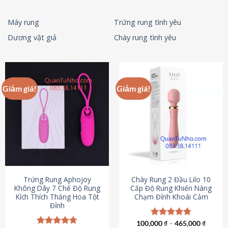
Máy rung
Trứng rung tình yêu
Dương vật giả
Chày rung tình yêu
Giảm giá!
Giảm giá!
Trứng Rung Aphojoy
Chày Rung 2 Đầu Lilo 10
Không Dây 7 Chế Độ Rung
Cấp Độ Rung Khiến Nàng
Kích Thích Thăng Hoa Tột
Chạm Đỉnh Khoái Cảm
Đỉnh
100,000
Được xếp
₫
–
465,000
₫