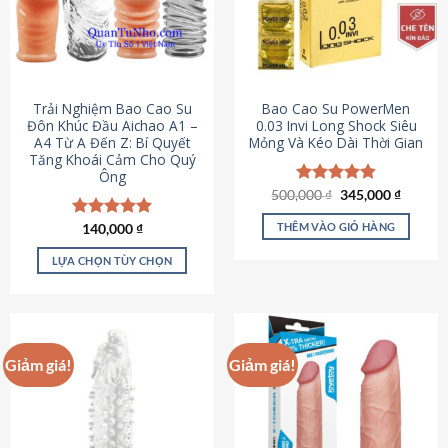
Trải Nghiệm Bao Cao Su
Bao Cao Su PowerMen
Đôn Khúc Đầu Aichao A1 –
0.03 Invi Long Shock Siêu
A4 Từ A Đến Z: Bí Quyết
Mỏng Và Kéo Dài Thời Gian
Tăng Khoái Cảm Cho Quý
Ông
Giá
Giá
500,000
Được xếp
₫
345,000
₫
gốc
hiện
hạng
4.85
là:
tại
5 sao
THÊM VÀO GIỎ HÀNG
Được xếp
140,000
₫
500,000 ₫.
là:
hạng
4.88
345,000
5 sao
LỰA CHỌN TÙY CHỌN
Sản
phẩm
này
có
Giảm giá!
Giảm giá!
nhiều
biến
thể.
Các