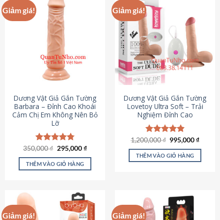
Giảm giá!
Giảm giá!
Dương Vật Giả Gắn Tường
Dương Vật Giả Gắn Tường
Barbara – Đỉnh Cao Khoái
Lovetoy Ultra Soft – Trải
Cảm Chị Em Không Nên Bỏ
Nghiệm Đỉnh Cao
Lỡ
Giá
Giá
1,200,000
Được xếp
₫
995,000
₫
gốc
hiện
Giá
Giá
hạng
4.82
350,000
Được xếp
₫
295,000
₫
là:
tại
gốc
hiện
5 sao
THÊM VÀO GIỎ HÀNG
hạng
4.79
1,200,000 ₫.
là:
là:
tại
5 sao
THÊM VÀO GIỎ HÀNG
995,00
350,000 ₫.
là:
295,000 ₫.
Giảm giá!
Giảm giá!