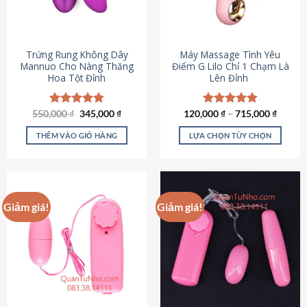
Trứng Rung Không Dây
Máy Massage Tình Yêu
Mannuo Cho Nàng Thăng
Điểm G Lilo Chỉ 1 Chạm Là
Hoa Tột Đỉnh
Lên Đỉnh
Giá
Giá
550,000
Được xếp
₫
345,000
₫
120,000
Được xếp
₫
–
715,000
₫
gốc
hiện
hạng
4.81
hạng
4.85
là:
tại
5 sao
5 sao
THÊM VÀO GIỎ HÀNG
LỰA CHỌN TÙY CHỌN
550,000 ₫.
là:
345,000 ₫.
Sản
phẩm
này
có
Giảm giá!
Giảm giá!
nhiều
biến
thể.
Các
tùy
chọn
có