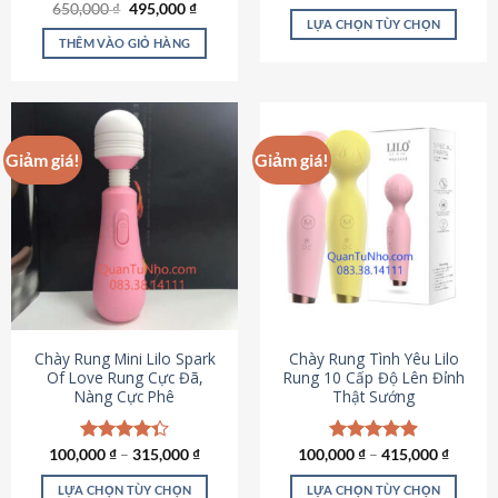
Giá
Giá
hạng
4.80
650,000
Được xếp
₫
495,000
₫
gốc
hiện
5 sao
LỰA CHỌN TÙY CHỌN
hạng
4.72
là:
tại
5 sao
THÊM VÀO GIỎ HÀNG
Sản
650,000 ₫.
là:
495,000 ₫.
phẩm
này
có
nhiều
Giảm giá!
Giảm giá!
biến
thể.
Các
tùy
chọn
có
thể
được
chọn
Chày Rung Mini Lilo Spark
Chày Rung Tình Yêu Lilo
Of Love Rung Cực Đã,
Rung 10 Cấp Độ Lên Đỉnh
trên
Nàng Cực Phê
Thật Sướng
trang
sản
phẩm
100,000
Được xếp
₫
–
315,000
₫
100,000
Được xếp
₫
–
415,000
₫
hạng
4.33
hạng
4.94
5 sao
5 sao
LỰA CHỌN TÙY CHỌN
LỰA CHỌN TÙY CHỌN