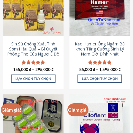
thể.
Các
tùy
chọn
có
thể
được
Sìn Sú Chống Xuất Tinh
Kẹo Hamer Ông Ngậm Bà
chọn
Sớm Hiệu Quả – Bí Quyết
khen Tăng Cường Sinh Lý
Phòng The Của Người Ê Đê
Nam Giới Đỉnh Nhất
trên
trang
sản
155,000
Được xếp
₫
–
295,000
₫
85,000
Được xếp
₫
–
1,595,000
₫
phẩm
hạng
4.95
hạng
5.00
5 sao
5 sao
LỰA CHỌN TÙY CHỌN
LỰA CHỌN TÙY CHỌN
Sản
Sản
phẩm
phẩm
này
này
có
có
Giảm giá!
Giảm giá!
nhiều
nhiều
biến
biến
thể.
thể.
Các
Các