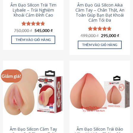
Âm Đạo Silicon Trái Tim
Âm Đạo Giả Silicon Aika
Lybaile – Trải Nghiệm
Cầm Tay – Chân Thật, An
Khoái Cảm Đỉnh Cao
Toàn Giúp Bạn Đạt Khoái
Cảm Tối Đa
Giá
Giá
750,000
Được xếp
₫
545,000
₫
gốc
hiện
hạng
4.70
Giá
Giá
499,000
Được xếp
₫
295,000
₫
là:
tại
gốc
hiện
5 sao
THÊM VÀO GIỎ HÀNG
hạng
4.75
750,000 ₫.
là:
là:
tại
5 sao
THÊM VÀO GIỎ HÀNG
545,000 ₫.
499,000 ₫.
là:
295,000
Giảm giá!
Âm Đạo Silicon Cầm Tay
Âm Đạo Silicon Trái Đào