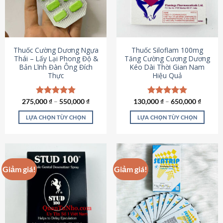
tùy
tùy
chọn
chọn
có
có
thể
thể
được
được
Thuốc Cường Dương Ngựa
Thuốc Siloflam 100mg
chọn
chọn
Thái – Lấy Lại Phong Độ &
Tăng Cường Cương Dương
Bản Lĩnh Đàn Ông Đích
Kéo Dài Thời Gian Nam
trên
trên
Thực
Hiệu Quả
trang
trang
sản
sản
phẩm
phẩm
275,000
Được xếp
₫
–
550,000
₫
130,000
Được xếp
₫
–
650,000
₫
hạng
4.87
hạng
5.00
5 sao
5 sao
LỰA CHỌN TÙY CHỌN
LỰA CHỌN TÙY CHỌN
Sản
Sản
phẩm
phẩm
này
này
có
có
Giảm giá!
Giảm giá!
nhiều
nhiều
biến
biến
thể.
thể.
Các
Các
tùy
tùy
chọn
chọn