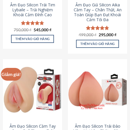
Âm Đạo Silicon Trái Tim
Âm Đạo Giả Silicon Aika
Lybaile – Trải Nghiệm
Cầm Tay – Chân Thật, An
Khoái Cảm Đỉnh Cao
Toàn Giúp Bạn Đạt Khoái
Cảm Tối Đa
Giá
Giá
750,000
Được xếp
₫
545,000
₫
gốc
hiện
hạng
4.70
Giá
Giá
499,000
Được xếp
₫
295,000
₫
là:
tại
gốc
hiện
5 sao
THÊM VÀO GIỎ HÀNG
hạng
4.75
750,000 ₫.
là:
là:
tại
5 sao
THÊM VÀO GIỎ HÀNG
545,000 ₫.
499,000 ₫.
là:
295,000
Giảm giá!
Âm Đạo Silicon Cầm Tay
Âm Đạo Silicon Trái Đào