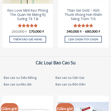
thể
được
Kẹo Love Mint Kẹo Phòng
Titan Gel Gold – Kích
chọn
The Quan Hệ Miệng BJ
Thước Khủng Hơn Khiến
Sướng Tê Tái
Nàng Trầm Trồ
trên
trang
sản
Giá
Giá
250,000
Được xếp
₫
170,000
₫
340,000
Được xếp
₫
–
680,000
₫
phẩm
gốc
hiện
hạng
5.00
hạng
4.79
là:
tại
5 sao
5 sao
THÊM VÀO GIỎ HÀNG
LỰA CHỌN TÙY CHỌN
250,000 ₫.
là:
170,000 ₫.
Sản
phẩm
này
có
Các Loại Bao Cao Su
nhiều
biến
thể.
Bao cao su Siêu Mỏng
Bao cao su Gân Gai
Các
Bao cao su Kéo dài
Bao cao su Đôn Dên
tùy
chọn
có
thể
được
Giảm giá!
Giảm giá!