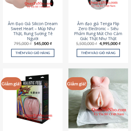
Âm Đạo Giả Silicon Dream
Âm đạo giả Tenga Flip
Sweet Heart – Múp Như
Zero Electronic – Siêu
Thật, Rung Sướng Tê
Phẩm Rung Mút Cho Cảm
Người
Giác Thật Như Thật
Giá
Giá
Giá
Giá
795,000
₫
545,000
₫
5,500,000
₫
4,995,000
₫
gốc
hiện
gốc
hiện
là:
tại
là:
tại
THÊM VÀO GIỎ HÀNG
THÊM VÀO GIỎ HÀNG
795,000 ₫.
là:
5,500,000 ₫.
là:
545,000 ₫.
4,995
Giảm giá!
Giảm giá!