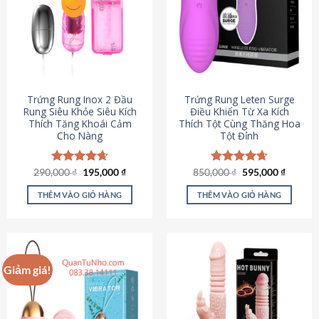
Trứng Rung Inox 2 Đầu
Trứng Rung Leten Surge
Rung Siêu Khỏe Siêu Kích
Điều Khiển Từ Xa Kích
Thích Tăng Khoái Cảm
Thích Tột Cùng Thăng Hoa
Cho Nàng
Tột Đỉnh
Giá
Giá
Giá
Giá
290,000
Được xếp
₫
195,000
₫
850,000
Được xếp
₫
595,000
₫
gốc
hiện
gốc
hiện
hạng
4.64
hạng
4.69
là:
tại
là:
tại
5 sao
5 sao
THÊM VÀO GIỎ HÀNG
THÊM VÀO GIỎ HÀNG
290,000 ₫.
là:
850,000 ₫.
là:
195,000 ₫.
595,000
Giảm giá!