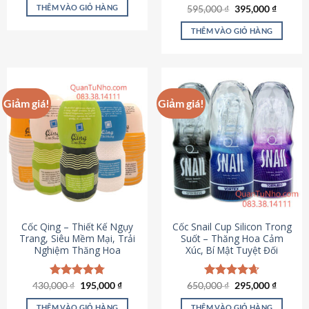
sản
là:
tại
THÊM VÀO GIỎ HÀNG
Giá
Giá
595,000
Được xếp
₫
395,000
₫
895,000 ₫.
là:
phẩm
gốc
hiện
hạng
4.64
695,000 ₫.
là:
tại
5 sao
THÊM VÀO GIỎ HÀNG
595,000 ₫.
là:
395,000
Giảm giá!
Giảm giá!
Cốc Qing – Thiết Kế Ngụy
Cốc Snail Cup Silicon Trong
Trang, Siêu Mềm Mại, Trải
Suốt – Thăng Hoa Cảm
Nghiệm Thăng Hoa
Xúc, Bí Mật Tuyệt Đối
Giá
Giá
Giá
Giá
430,000
Được xếp
₫
195,000
₫
650,000
Được xếp
₫
295,000
₫
gốc
hiện
gốc
hiện
hạng
4.78
hạng
4.69
là:
tại
là:
tại
5 sao
5 sao
THÊM VÀO GIỎ HÀNG
THÊM VÀO GIỎ HÀNG