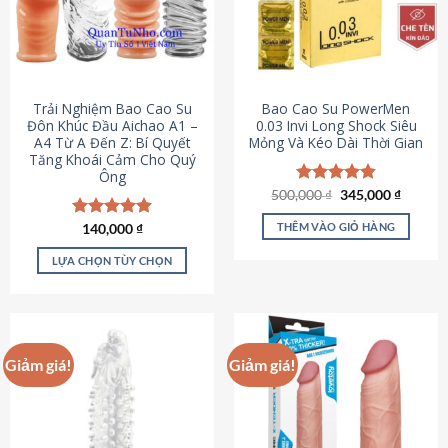
Trải Nghiệm Bao Cao Su
Bao Cao Su PowerMen
Đôn Khúc Đầu Aichao A1 –
0.03 Invi Long Shock Siêu
A4 Từ A Đến Z: Bí Quyết
Mỏng Và Kéo Dài Thời Gian
Tăng Khoái Cảm Cho Quý
Ông
Giá
Giá
500,000
Được xếp
₫
345,000
₫
gốc
hiện
hạng
4.85
là:
tại
5 sao
THÊM VÀO GIỎ HÀNG
Được xếp
140,000
₫
500,000 ₫.
là:
hạng
4.88
345,000
5 sao
LỰA CHỌN TÙY CHỌN
Sản
phẩm
này
có
Giảm giá!
Giảm giá!
nhiều
biến
thể.
Các