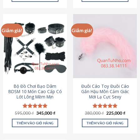
Sản
Sản
phẩm
phẩm
này
này
có
có
Giảm giá!
Giảm giá!
nhiều
nhiều
biến
biến
thể.
thể.
Các
Các
tùy
tùy
chọn
chọn
có
có
thể
thể
được
được
Bộ Đồ Chơi Bạo Dâm
Đuôi Cáo Toy Đuôi Cáo
chọn
chọn
BDSM 10 Món Cao Cấp Có
Gắn Hậu Môn Cảm Giác
Lót Lông Mềm Mịn
Mới Lạ Cực Sexy
trên
trên
trang
trang
sản
sản
Giá
Giá
Giá
Giá
595,000
Được xếp
₫
345,000
₫
380,000
Được xếp
₫
225,000
₫
phẩm
phẩm
gốc
hiện
gốc
hiện
hạng
4.88
hạng
4.88
là:
tại
là:
tại
5 sao
5 sao
THÊM VÀO GIỎ HÀNG
THÊM VÀO GIỎ HÀNG
595,000 ₫.
là:
380,000 ₫.
là:
345,000 ₫.
225,000