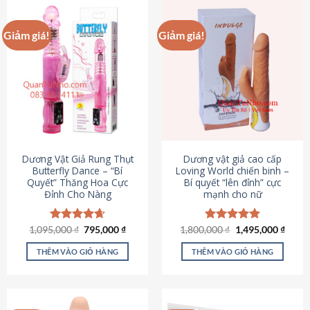
Giảm giá!
Giảm giá!
Dương Vật Giả Rung Thụt
Dương vật giả cao cấp
Butterfly Dance – “Bí
Loving World chiến binh –
Quyết” Thăng Hoa Cực
Bí quyết “lên đỉnh” cực
Đỉnh Cho Nàng
mạnh cho nữ
Giá
Giá
Giá
Giá
1,095,000
Được xếp
₫
795,000
₫
1,800,000
Được xếp
₫
1,495,000
₫
gốc
hiện
gốc
hiện
hạng
4.65
hạng
4.89
là:
tại
là:
tại
5 sao
5 sao
THÊM VÀO GIỎ HÀNG
THÊM VÀO GIỎ HÀNG
1,095,000 ₫.
là:
1,800,000 ₫.
là:
795,000 ₫.
1,495