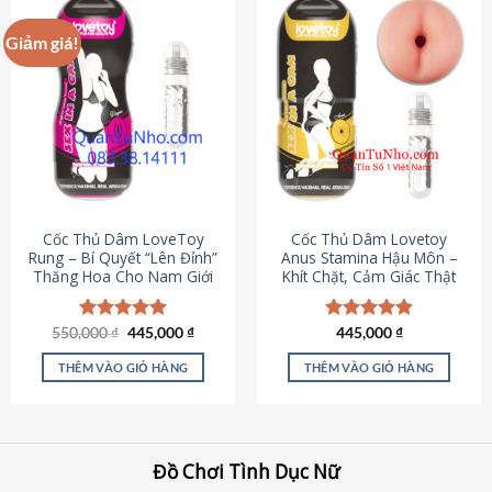
Giảm giá!
Cốc Thủ Dâm LoveToy
Cốc Thủ Dâm Lovetoy
Rung – Bí Quyết “Lên Đỉnh”
Anus Stamina Hậu Môn –
Thăng Hoa Cho Nam Giới
Khít Chặt, Cảm Giác Thật
Giá
Giá
550,000
Được xếp
₫
445,000
₫
Được xếp
445,000
₫
gốc
hiện
hạng
5.00
hạng
4.84
là:
tại
5 sao
5 sao
THÊM VÀO GIỎ HÀNG
THÊM VÀO GIỎ HÀNG
550,000 ₫.
là:
445,000 ₫.
Đồ Chơi Tình Dục Nữ