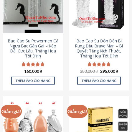
thể.
Các
tùy
chọn
có
thể
được
Bao Cao Su Powermen Cá
Bao Cao Su Đôn Dên Bi
chọn
Ngựa Bạc Gân Gai – Kéo
Rung Đầu Brave Man – Bí
Dài Cực Lâu, Thăng Hoa
Quyết Tăng Kích Thước,
trên
Tột Đỉnh
Thăng Hoa Tột Đỉnh
trang
sản
phẩm
Giá
Giá
Được xếp
160,000
₫
380,000
Được xếp
₫
295,000
₫
gốc
hiện
hạng
4.73
hạng
5.00
là:
tại
5 sao
5 sao
THÊM VÀO GIỎ HÀNG
THÊM VÀO GIỎ HÀNG
380,000 ₫.
là:
295,000
Giảm giá!
Giảm giá!