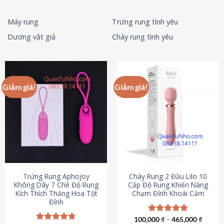
Máy rung
Trứng rung tình yêu
Dương vật giả
Chày rung tình yêu
Giảm giá!
Giảm giá!
Trứng Rung Aphojoy
Chày Rung 2 Đầu Lilo 10
Không Dây 7 Chế Độ Rung
Cấp Độ Rung Khiến Nàng
Kích Thích Thăng Hoa Tột
Chạm Đỉnh Khoái Cảm
Đỉnh
100,000
Được xếp
₫
–
465,000
₫