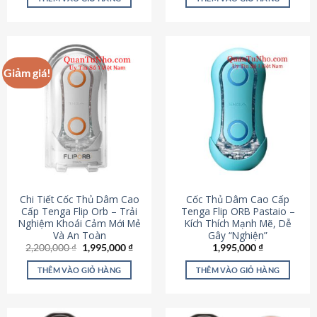
430,000 ₫.
là:
650,000 ₫.
là:
195,000 ₫.
295,000
Giảm giá!
Chi Tiết Cốc Thủ Dâm Cao
Cốc Thủ Dâm Cao Cấp
Cấp Tenga Flip Orb – Trải
Tenga Flip ORB Pastaio –
Nghiệm Khoái Cảm Mới Mẻ
Kích Thích Mạnh Mẽ, Dễ
Và An Toàn
Gây “Nghiện”
Giá
Giá
2,200,000
₫
1,995,000
₫
1,995,000
₫
gốc
hiện
là:
tại
THÊM VÀO GIỎ HÀNG
THÊM VÀO GIỎ HÀNG
2,200,000 ₫.
là:
1,995,000 ₫.