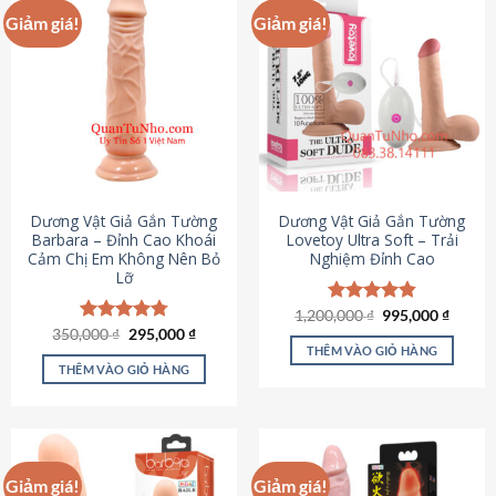
Giảm giá!
Giảm giá!
Dương Vật Giả Gắn Tường
Dương Vật Giả Gắn Tường
Barbara – Đỉnh Cao Khoái
Lovetoy Ultra Soft – Trải
Cảm Chị Em Không Nên Bỏ
Nghiệm Đỉnh Cao
Lỡ
Giá
Giá
1,200,000
Được xếp
₫
995,000
₫
gốc
hiện
Giá
Giá
hạng
4.82
350,000
Được xếp
₫
295,000
₫
là:
tại
gốc
hiện
5 sao
THÊM VÀO GIỎ HÀNG
hạng
4.79
1,200,000 ₫.
là:
là:
tại
5 sao
THÊM VÀO GIỎ HÀNG
995,00
350,000 ₫.
là:
295,000 ₫.
Giảm giá!
Giảm giá!