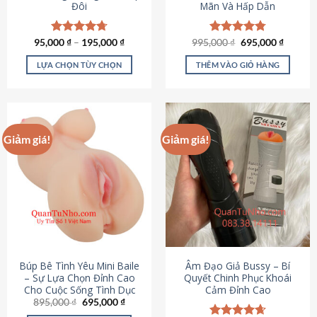
Đôi
Mãn Và Hấp Dẫn
Giá
Giá
95,000
Được xếp
₫
–
195,000
₫
995,000
Được xếp
₫
695,000
₫
gốc
hiện
hạng
4.70
hạng
4.80
là:
tại
5 sao
5 sao
LỰA CHỌN TÙY CHỌN
THÊM VÀO GIỎ HÀNG
995,000 ₫.
là:
695,000
Sản
phẩm
này
có
Giảm giá!
Giảm giá!
nhiều
biến
thể.
Các
tùy
chọn
có
thể
được
Búp Bê Tình Yêu Mini Baile
Âm Đạo Giả Bussy – Bí
chọn
– Sự Lựa Chọn Đỉnh Cao
Quyết Chinh Phục Khoái
Cho Cuộc Sống Tình Dục
Cảm Đỉnh Cao
trên
Giá
Giá
895,000
₫
695,000
₫
trang
gốc
hiện