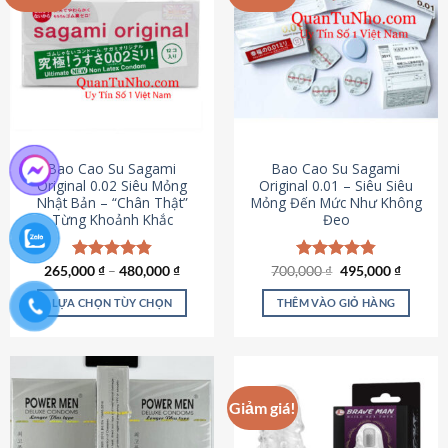
chọn
trên
trang
sản
phẩm
Bao Cao Su Sagami
Bao Cao Su Sagami
Original 0.02 Siêu Mỏng
Original 0.01 – Siêu Siêu
Nhật Bản – “Chân Thật”
Mỏng Đến Mức Như Không
Từng Khoảnh Khắc
Đeo
Giá
Giá
265,000
Được xếp
₫
–
480,000
₫
700,000
Được xếp
₫
495,000
₫
gốc
hiện
hạng
4.87
hạng
4.83
là:
tại
5 sao
5 sao
LỰA CHỌN TÙY CHỌN
THÊM VÀO GIỎ HÀNG
700,000 ₫.
là:
495,000
Sản
phẩm
này
có
Giảm giá!
nhiều
biến