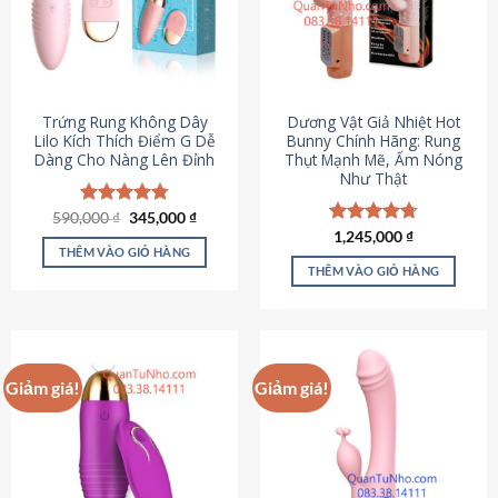
Trứng Rung Không Dây
Dương Vật Giả Nhiệt Hot
Lilo Kích Thích Điểm G Dễ
Bunny Chính Hãng: Rung
Dàng Cho Nàng Lên Đỉnh
Thụt Mạnh Mẽ, Ấm Nóng
Như Thật
Giá
Giá
590,000
Được xếp
₫
345,000
₫
gốc
hiện
hạng
4.79
Được xếp
1,245,000
₫
là:
tại
5 sao
THÊM VÀO GIỎ HÀNG
hạng
4.73
590,000 ₫.
là:
5 sao
THÊM VÀO GIỎ HÀNG
345,000 ₫.
Giảm giá!
Giảm giá!