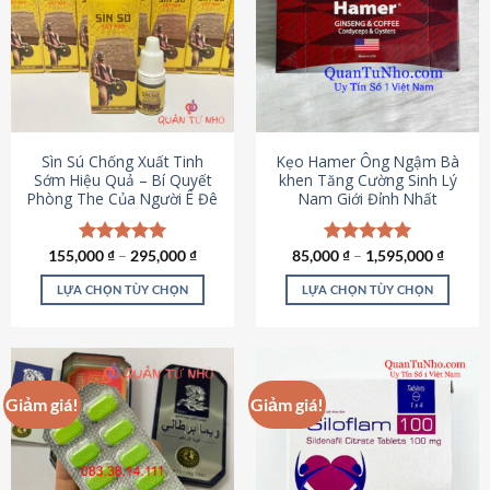
thể.
Các
tùy
chọn
có
thể
được
Sìn Sú Chống Xuất Tinh
Kẹo Hamer Ông Ngậm Bà
chọn
Sớm Hiệu Quả – Bí Quyết
khen Tăng Cường Sinh Lý
Phòng The Của Người Ê Đê
Nam Giới Đỉnh Nhất
trên
trang
sản
155,000
Được xếp
₫
–
295,000
₫
85,000
Được xếp
₫
–
1,595,000
₫
phẩm
hạng
4.95
hạng
5.00
5 sao
5 sao
LỰA CHỌN TÙY CHỌN
LỰA CHỌN TÙY CHỌN
Sản
Sản
phẩm
phẩm
này
này
có
có
Giảm giá!
Giảm giá!
nhiều
nhiều
biến
biến
thể.
thể.
Các
Các