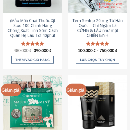
có
có
thể
thể
được
được
(Mẫu Mới) Chai Thuốc Xịt
Tem Sentrip 20 mg Từ Hàn
chọn
chọn
Stud 100 Chính Hãng
Quốc – Chỉ Ngậm Là
Chống Xuất Tinh Sớm Cách
CỨNG & LÂU như một
trên
trên
Quan Hệ Lâu Tới 40phút
CHIẾN BINH
trang
trang
sản
sản
phẩm
phẩm
Giá
Giá
480,000
Được xếp
₫
390,000
₫
100,000
Được xếp
₫
–
750,000
₫
gốc
hiện
hạng
5.00
hạng
5.00
là:
tại
5 sao
5 sao
THÊM VÀO GIỎ HÀNG
LỰA CHỌN TÙY CHỌN
480,000 ₫.
là:
390,000 ₫.
Sản
phẩm
này
có
Giảm giá!
Giảm giá!
nhiều
biến
thể.
Các
tùy
chọn
có