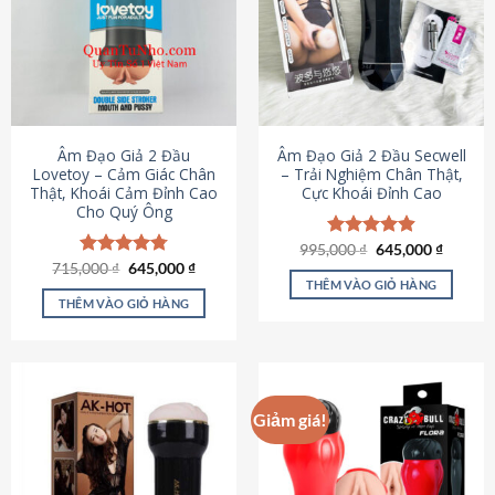
Âm Đạo Giả 2 Đầu
Âm Đạo Giả 2 Đầu Secwell
Lovetoy – Cảm Giác Chân
– Trải Nghiệm Chân Thật,
Thật, Khoái Cảm Đỉnh Cao
Cực Khoái Đỉnh Cao
Cho Quý Ông
Giá
Giá
995,000
Được xếp
₫
645,000
₫
gốc
hiện
Giá
Giá
hạng
4.88
715,000
Được xếp
₫
645,000
₫
là:
tại
gốc
hiện
5 sao
THÊM VÀO GIỎ HÀNG
hạng
4.79
995,000 ₫.
là:
là:
tại
5 sao
THÊM VÀO GIỎ HÀNG
645,000
715,000 ₫.
là:
645,000 ₫.
Giảm giá!