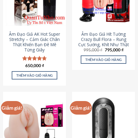
Âm Đạo Giả AK Hot Super
Âm Đạo Giả Hít Tường
Stretchy – Cảm Giác Chân
Crazy Bull Flora – Rung
Thật Khiến Bạn Đê Mê
Cực Sướng, Khít Như Thật
Từng Giây
Giá
Giá
995,000
₫
795,000
₫
gốc
hiện
là:
tại
THÊM VÀO GIỎ HÀNG
995,000 ₫.
là:
Được xếp
650,000
₫
795,000
hạng
4.75
5 sao
THÊM VÀO GIỎ HÀNG
Giảm giá!
Giảm giá!