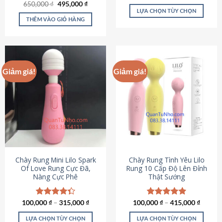
Giá
Giá
hạng
4.80
650,000
Được xếp
₫
495,000
₫
gốc
hiện
5 sao
LỰA CHỌN TÙY CHỌN
hạng
4.72
là:
tại
5 sao
THÊM VÀO GIỎ HÀNG
Sản
650,000 ₫.
là:
495,000 ₫.
phẩm
này
có
nhiều
Giảm giá!
Giảm giá!
biến
thể.
Các
tùy
chọn
có
thể
được
chọn
Chày Rung Mini Lilo Spark
Chày Rung Tình Yêu Lilo
Of Love Rung Cực Đã,
Rung 10 Cấp Độ Lên Đỉnh
trên
Nàng Cực Phê
Thật Sướng
trang
sản
phẩm
100,000
Được xếp
₫
–
315,000
₫
100,000
Được xếp
₫
–
415,000
₫
hạng
4.33
hạng
4.94
5 sao
5 sao
LỰA CHỌN TÙY CHỌN
LỰA CHỌN TÙY CHỌN