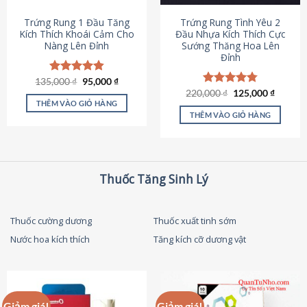
thể
được
Trứng Rung 1 Đầu Tăng
Trứng Rung Tình Yêu 2
chọn
Kích Thích Khoái Cảm Cho
Đầu Nhựa Kích Thích Cực
Nàng Lên Đỉnh
Sướng Thăng Hoa Lên
trên
Đỉnh
trang
sản
Giá
Giá
135,000
Được xếp
₫
95,000
₫
phẩm
gốc
hiện
hạng
4.87
Giá
Giá
220,000
Được xếp
₫
125,000
₫
là:
tại
gốc
hiện
5 sao
THÊM VÀO GIỎ HÀNG
hạng
4.79
135,000 ₫.
là:
là:
tại
5 sao
THÊM VÀO GIỎ HÀNG
95,000 ₫.
220,000 ₫.
là:
125,000
Thuốc Tăng Sinh Lý
Thuốc cường dương
Thuốc xuất tinh sớm
Nước hoa kích thích
Tăng kích cỡ dương vật
Giảm giá!
Giảm giá!