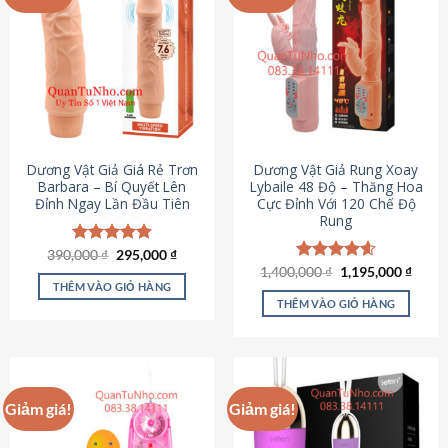
Dương Vật Giả Giá Rẻ Trơn
Dương Vật Giả Rung Xoay
Barbara – Bí Quyết Lên
Lybaile 48 Độ – Thăng Hoa
Đỉnh Ngay Lần Đầu Tiên
Cực Đỉnh Với 120 Chế Độ
Rung
Giá
Giá
390,000
Được xếp
₫
295,000
₫
gốc
hiện
hạng
4.90
Giá
Giá
1,400,000
Được xếp
₫
1,195,000
₫
là:
tại
gốc
hiện
5 sao
THÊM VÀO GIỎ HÀNG
hạng
4.62
390,000 ₫.
là:
là:
tại
5 sao
THÊM VÀO GIỎ HÀNG
295,000 ₫.
1,400,000 ₫.
là:
1,195
Giảm giá!
Giảm giá!