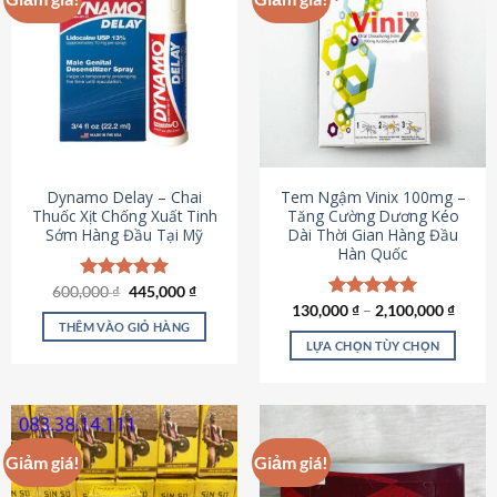
Dynamo Delay – Chai
Tem Ngậm Vinix 100mg –
Thuốc Xịt Chống Xuất Tinh
Tăng Cường Dương Kéo
Sớm Hàng Đầu Tại Mỹ
Dài Thời Gian Hàng Đầu
Hàn Quốc
Giá
Giá
600,000
Được xếp
₫
445,000
₫
gốc
hiện
hạng
5.00
130,000
Được xếp
₫
–
2,100,000
₫
là:
tại
5 sao
THÊM VÀO GIỎ HÀNG
hạng
5.00
600,000 ₫.
là:
5 sao
LỰA CHỌN TÙY CHỌN
445,000 ₫.
Sản
phẩm
này
có
Giảm giá!
Giảm giá!
nhiều
biến