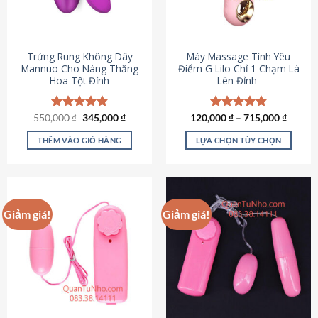
Trứng Rung Không Dây
Máy Massage Tình Yêu
Mannuo Cho Nàng Thăng
Điểm G Lilo Chỉ 1 Chạm Là
Hoa Tột Đỉnh
Lên Đỉnh
Giá
Giá
550,000
Được xếp
₫
345,000
₫
120,000
Được xếp
₫
–
715,000
₫
gốc
hiện
hạng
4.81
hạng
4.85
là:
tại
5 sao
5 sao
THÊM VÀO GIỎ HÀNG
LỰA CHỌN TÙY CHỌN
550,000 ₫.
là:
345,000 ₫.
Sản
phẩm
này
có
Giảm giá!
Giảm giá!
nhiều
biến
thể.
Các
tùy
chọn
có