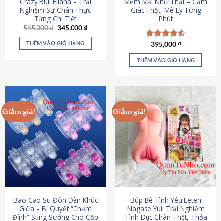
Crazy Bull Eliana – Trải
Mềm Mại Như Thật – Cảm
Nghiệm Sự Chân Thực
Giác Thật, Mê Ly Từng
Từng Chi Tiết
Phút
Giá
Giá
545,000
₫
345,000
₫
gốc
hiện
là:
tại
THÊM VÀO GIỎ HÀNG
Được xếp
395,000
₫
545,000 ₫.
là:
hạng
4.53
345,000 ₫.
5 sao
THÊM VÀO GIỎ HÀNG
Giảm giá!
Giảm giá!
Bao Cao Su Đôn Dên Khúc
Búp Bê Tình Yêu Leten
Giữa – Bí Quyết “Chạm
Nagase Yui: Trải Nghiệm
Đỉnh” Sung Sướng Cho Cặp
Tình Dục Chân Thật, Thỏa