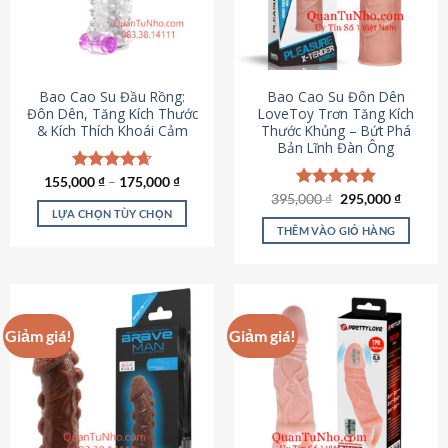
tùy
chọn
có
thể
được
Bao Cao Su Đầu Rồng:
Bao Cao Su Đôn Dên
chọn
Đôn Dên, Tăng Kích Thước
LoveToy Trơn Tăng Kích
& Kích Thích Khoái Cảm
Thước Khủng – Bứt Phá
trên
Bản Lĩnh Đàn Ông
trang
sản
155,000
Được xếp
₫
–
175,000
₫
phẩm
hạng
4.69
Giá
Giá
395,000
Được xếp
₫
295,000
₫
gốc
hiện
5 sao
LỰA CHỌN TÙY CHỌN
hạng
4.82
là:
tại
5 sao
THÊM VÀO GIỎ HÀNG
Sản
395,000 ₫.
là:
295,000
phẩm
này
có
nhiều
Giảm giá!
Giảm giá!
biến
thể.
Các
tùy
chọn
có