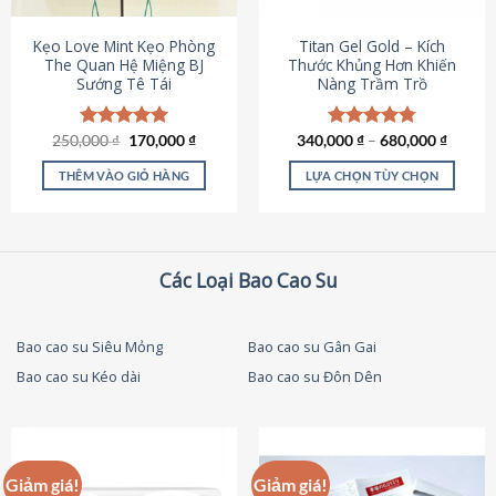
thể
được
Kẹo Love Mint Kẹo Phòng
Titan Gel Gold – Kích
chọn
The Quan Hệ Miệng BJ
Thước Khủng Hơn Khiến
Sướng Tê Tái
Nàng Trầm Trồ
trên
trang
sản
Giá
Giá
250,000
Được xếp
₫
170,000
₫
340,000
Được xếp
₫
–
680,000
₫
phẩm
gốc
hiện
hạng
5.00
hạng
4.79
là:
tại
5 sao
5 sao
THÊM VÀO GIỎ HÀNG
LỰA CHỌN TÙY CHỌN
250,000 ₫.
là:
170,000 ₫.
Sản
phẩm
này
có
Các Loại Bao Cao Su
nhiều
biến
thể.
Bao cao su Siêu Mỏng
Bao cao su Gân Gai
Các
Bao cao su Kéo dài
Bao cao su Đôn Dên
tùy
chọn
có
thể
được
Giảm giá!
Giảm giá!