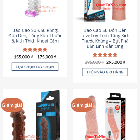
tùy
chọn
có
thể
được
Bao Cao Su Đầu Rồng:
Bao Cao Su Đôn Dên
chọn
Đôn Dên, Tăng Kích Thước
LoveToy Trơn Tăng Kích
& Kích Thích Khoái Cảm
Thước Khủng – Bứt Phá
trên
Bản Lĩnh Đàn Ông
trang
sản
155,000
Được xếp
₫
–
175,000
₫
phẩm
hạng
4.69
Giá
Giá
395,000
Được xếp
₫
295,000
₫
gốc
hiện
5 sao
LỰA CHỌN TÙY CHỌN
hạng
4.82
là:
tại
5 sao
THÊM VÀO GIỎ HÀNG
Sản
395,000 ₫.
là:
295,000
phẩm
này
có
nhiều
Giảm giá!
Giảm giá!
biến
thể.
Các
tùy
chọn
có