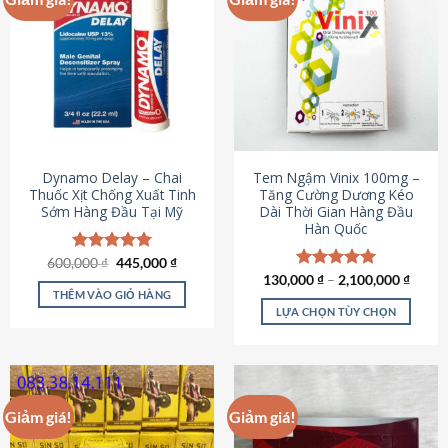
Dynamo Delay – Chai
Tem Ngậm Vinix 100mg –
Thuốc Xịt Chống Xuất Tinh
Tăng Cường Dương Kéo
Sớm Hàng Đầu Tại Mỹ
Dài Thời Gian Hàng Đầu
Hàn Quốc
Giá
Giá
600,000
Được xếp
₫
445,000
₫
gốc
hiện
hạng
5.00
130,000
Được xếp
₫
–
2,100,000
₫
là:
tại
5 sao
THÊM VÀO GIỎ HÀNG
hạng
5.00
600,000 ₫.
là:
5 sao
LỰA CHỌN TÙY CHỌN
445,000 ₫.
Sản
phẩm
này
có
Giảm giá!
Giảm giá!
nhiều
biến