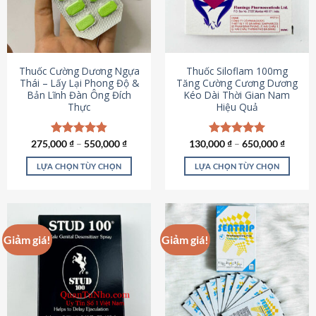
tùy
tùy
chọn
chọn
có
có
thể
thể
được
được
Thuốc Cường Dương Ngựa
Thuốc Siloflam 100mg
chọn
chọn
Thái – Lấy Lại Phong Độ &
Tăng Cường Cương Dương
Bản Lĩnh Đàn Ông Đích
Kéo Dài Thời Gian Nam
trên
trên
Thực
Hiệu Quả
trang
trang
sản
sản
phẩm
phẩm
275,000
Được xếp
₫
–
550,000
₫
130,000
Được xếp
₫
–
650,000
₫
hạng
4.87
hạng
5.00
5 sao
5 sao
LỰA CHỌN TÙY CHỌN
LỰA CHỌN TÙY CHỌN
Sản
Sản
phẩm
phẩm
này
này
có
có
Giảm giá!
Giảm giá!
nhiều
nhiều
biến
biến
thể.
thể.
Các
Các
tùy
tùy
chọn
chọn