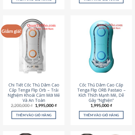
430,000 ₫.
là:
650,000 ₫.
là:
195,000 ₫.
295,000
Giảm giá!
Chi Tiết Cốc Thủ Dâm Cao
Cốc Thủ Dâm Cao Cấp
Cấp Tenga Flip Orb – Trải
Tenga Flip ORB Pastaio –
Nghiệm Khoái Cảm Mới Mẻ
Kích Thích Mạnh Mẽ, Dễ
Và An Toàn
Gây “Nghiện”
Giá
Giá
2,200,000
₫
1,995,000
₫
1,995,000
₫
gốc
hiện
là:
tại
THÊM VÀO GIỎ HÀNG
THÊM VÀO GIỎ HÀNG
2,200,000 ₫.
là:
1,995,000 ₫.