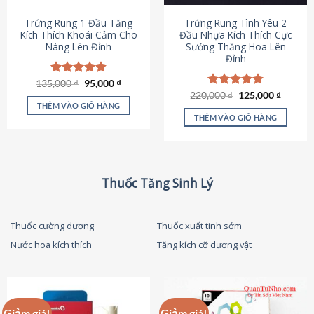
thể
được
Trứng Rung 1 Đầu Tăng
Trứng Rung Tình Yêu 2
chọn
Kích Thích Khoái Cảm Cho
Đầu Nhựa Kích Thích Cực
Nàng Lên Đỉnh
Sướng Thăng Hoa Lên
trên
Đỉnh
trang
sản
Giá
Giá
135,000
Được xếp
₫
95,000
₫
phẩm
gốc
hiện
hạng
4.87
Giá
Giá
220,000
Được xếp
₫
125,000
₫
là:
tại
gốc
hiện
5 sao
THÊM VÀO GIỎ HÀNG
hạng
4.79
135,000 ₫.
là:
là:
tại
5 sao
THÊM VÀO GIỎ HÀNG
95,000 ₫.
220,000 ₫.
là:
125,000
Thuốc Tăng Sinh Lý
Thuốc cường dương
Thuốc xuất tinh sớm
Nước hoa kích thích
Tăng kích cỡ dương vật
Giảm giá!
Giảm giá!