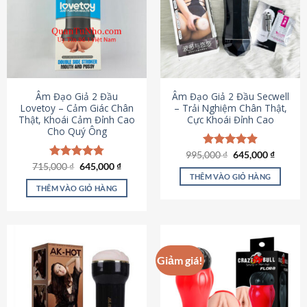
Âm Đạo Giả 2 Đầu
Âm Đạo Giả 2 Đầu Secwell
Lovetoy – Cảm Giác Chân
– Trải Nghiệm Chân Thật,
Thật, Khoái Cảm Đỉnh Cao
Cực Khoái Đỉnh Cao
Cho Quý Ông
Giá
Giá
995,000
Được xếp
₫
645,000
₫
gốc
hiện
Giá
Giá
hạng
4.88
715,000
Được xếp
₫
645,000
₫
là:
tại
gốc
hiện
5 sao
THÊM VÀO GIỎ HÀNG
hạng
4.79
995,000 ₫.
là:
là:
tại
5 sao
THÊM VÀO GIỎ HÀNG
645,000
715,000 ₫.
là:
645,000 ₫.
Giảm giá!