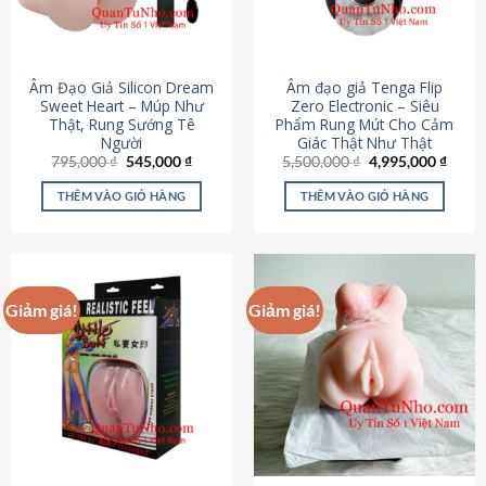
Âm Đạo Giả Silicon Dream
Âm đạo giả Tenga Flip
Sweet Heart – Múp Như
Zero Electronic – Siêu
Thật, Rung Sướng Tê
Phẩm Rung Mút Cho Cảm
Người
Giác Thật Như Thật
Giá
Giá
Giá
Giá
795,000
₫
545,000
₫
5,500,000
₫
4,995,000
₫
gốc
hiện
gốc
hiện
là:
tại
là:
tại
THÊM VÀO GIỎ HÀNG
THÊM VÀO GIỎ HÀNG
795,000 ₫.
là:
5,500,000 ₫.
là:
545,000 ₫.
4,995
Giảm giá!
Giảm giá!