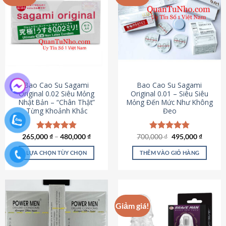
chọn
trên
trang
sản
phẩm
Bao Cao Su Sagami
Bao Cao Su Sagami
Original 0.02 Siêu Mỏng
Original 0.01 – Siêu Siêu
Nhật Bản – “Chân Thật”
Mỏng Đến Mức Như Không
Từng Khoảnh Khắc
Đeo
Giá
Giá
265,000
Được xếp
₫
–
480,000
₫
700,000
Được xếp
₫
495,000
₫
gốc
hiện
hạng
4.87
hạng
4.83
là:
tại
5 sao
5 sao
LỰA CHỌN TÙY CHỌN
THÊM VÀO GIỎ HÀNG
700,000 ₫.
là:
495,000
Sản
phẩm
này
có
Giảm giá!
nhiều
biến