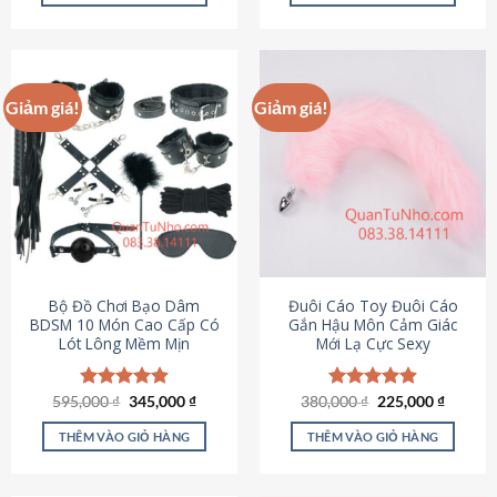
Sản
Sản
phẩm
phẩm
này
này
có
có
Giảm giá!
Giảm giá!
nhiều
nhiều
biến
biến
thể.
thể.
Các
Các
tùy
tùy
chọn
chọn
có
có
thể
thể
được
được
Bộ Đồ Chơi Bạo Dâm
Đuôi Cáo Toy Đuôi Cáo
chọn
chọn
BDSM 10 Món Cao Cấp Có
Gắn Hậu Môn Cảm Giác
Lót Lông Mềm Mịn
Mới Lạ Cực Sexy
trên
trên
trang
trang
sản
sản
Giá
Giá
Giá
Giá
595,000
Được xếp
₫
345,000
₫
380,000
Được xếp
₫
225,000
₫
phẩm
phẩm
gốc
hiện
gốc
hiện
hạng
4.88
hạng
4.88
là:
tại
là:
tại
5 sao
5 sao
THÊM VÀO GIỎ HÀNG
THÊM VÀO GIỎ HÀNG
595,000 ₫.
là:
380,000 ₫.
là:
345,000 ₫.
225,000