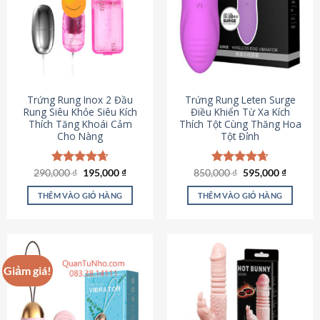
Trứng Rung Inox 2 Đầu
Trứng Rung Leten Surge
Rung Siêu Khỏe Siêu Kích
Điều Khiển Từ Xa Kích
Thích Tăng Khoái Cảm
Thích Tột Cùng Thăng Hoa
Cho Nàng
Tột Đỉnh
Giá
Giá
Giá
Giá
290,000
Được xếp
₫
195,000
₫
850,000
Được xếp
₫
595,000
₫
gốc
hiện
gốc
hiện
hạng
4.64
hạng
4.69
là:
tại
là:
tại
5 sao
5 sao
THÊM VÀO GIỎ HÀNG
THÊM VÀO GIỎ HÀNG
290,000 ₫.
là:
850,000 ₫.
là:
195,000 ₫.
595,000
Giảm giá!