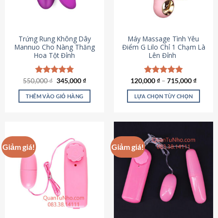
Trứng Rung Không Dây
Máy Massage Tình Yêu
Mannuo Cho Nàng Thăng
Điểm G Lilo Chỉ 1 Chạm Là
Hoa Tột Đỉnh
Lên Đỉnh
Giá
Giá
550,000
Được xếp
₫
345,000
₫
120,000
Được xếp
₫
–
715,000
₫
gốc
hiện
hạng
4.81
hạng
4.85
là:
tại
5 sao
5 sao
THÊM VÀO GIỎ HÀNG
LỰA CHỌN TÙY CHỌN
550,000 ₫.
là:
345,000 ₫.
Sản
phẩm
này
có
Giảm giá!
Giảm giá!
nhiều
biến
thể.
Các
tùy
chọn
có