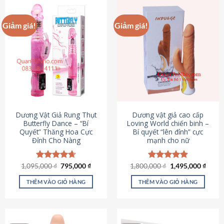
Giảm giá!
Giảm giá!
Dương Vật Giả Rung Thụt
Dương vật giả cao cấp
Butterfly Dance – “Bí
Loving World chiến binh –
Quyết” Thăng Hoa Cực
Bí quyết “lên đỉnh” cực
Đỉnh Cho Nàng
mạnh cho nữ
Giá
Giá
Giá
Giá
1,095,000
Được xếp
₫
795,000
₫
1,800,000
Được xếp
₫
1,495,000
₫
gốc
hiện
gốc
hiện
hạng
4.65
hạng
4.89
là:
tại
là:
tại
5 sao
5 sao
THÊM VÀO GIỎ HÀNG
THÊM VÀO GIỎ HÀNG
1,095,000 ₫.
là:
1,800,000 ₫.
là:
795,000 ₫.
1,495