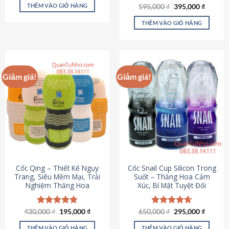
sản
là:
tại
THÊM VÀO GIỎ HÀNG
Giá
Giá
595,000
Được xếp
₫
395,000
₫
895,000 ₫.
là:
phẩm
gốc
hiện
hạng
4.64
695,000 ₫.
là:
tại
5 sao
THÊM VÀO GIỎ HÀNG
595,000 ₫.
là:
395,000
Giảm giá!
Giảm giá!
Cốc Qing – Thiết Kế Ngụy
Cốc Snail Cup Silicon Trong
Trang, Siêu Mềm Mại, Trải
Suốt – Thăng Hoa Cảm
Nghiệm Thăng Hoa
Xúc, Bí Mật Tuyệt Đối
Giá
Giá
Giá
Giá
430,000
Được xếp
₫
195,000
₫
650,000
Được xếp
₫
295,000
₫
gốc
hiện
gốc
hiện
hạng
4.78
hạng
4.69
là:
tại
là:
tại
5 sao
5 sao
THÊM VÀO GIỎ HÀNG
THÊM VÀO GIỎ HÀNG