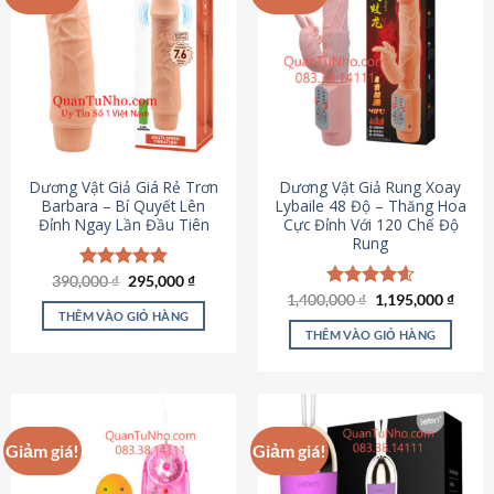
Dương Vật Giả Giá Rẻ Trơn
Dương Vật Giả Rung Xoay
Barbara – Bí Quyết Lên
Lybaile 48 Độ – Thăng Hoa
Đỉnh Ngay Lần Đầu Tiên
Cực Đỉnh Với 120 Chế Độ
Rung
Giá
Giá
390,000
Được xếp
₫
295,000
₫
gốc
hiện
hạng
4.90
Giá
Giá
1,400,000
Được xếp
₫
1,195,000
₫
là:
tại
gốc
hiện
5 sao
THÊM VÀO GIỎ HÀNG
hạng
4.62
390,000 ₫.
là:
là:
tại
5 sao
THÊM VÀO GIỎ HÀNG
295,000 ₫.
1,400,000 ₫.
là:
1,195
Giảm giá!
Giảm giá!