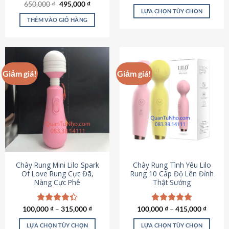
Giá
Giá
hạng
4.80
650,000
Được xếp
₫
495,000
₫
gốc
hiện
5 sao
LỰA CHỌN TÙY CHỌN
hạng
4.72
là:
tại
5 sao
THÊM VÀO GIỎ HÀNG
Sản
650,000 ₫.
là:
495,000 ₫.
phẩm
này
có
nhiều
Giảm giá!
Giảm giá!
biến
thể.
Các
tùy
chọn
có
thể
được
chọn
Chày Rung Mini Lilo Spark
Chày Rung Tình Yêu Lilo
Of Love Rung Cực Đã,
Rung 10 Cấp Độ Lên Đỉnh
trên
Nàng Cực Phê
Thật Sướng
trang
sản
phẩm
100,000
Được xếp
₫
–
315,000
₫
100,000
Được xếp
₫
–
415,000
₫
hạng
4.33
hạng
4.94
5 sao
5 sao
LỰA CHỌN TÙY CHỌN
LỰA CHỌN TÙY CHỌN