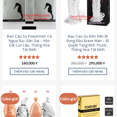
thể.
Các
tùy
chọn
có
thể
được
Bao Cao Su Powermen Cá
Bao Cao Su Đôn Dên Bi
chọn
Ngựa Bạc Gân Gai – Kéo
Rung Đầu Brave Man – Bí
Dài Cực Lâu, Thăng Hoa
Quyết Tăng Kích Thước,
trên
Tột Đỉnh
Thăng Hoa Tột Đỉnh
trang
sản
phẩm
Giá
Giá
Được xếp
160,000
₫
380,000
Được xếp
₫
295,000
₫
gốc
hiện
hạng
4.73
hạng
5.00
là:
tại
5 sao
5 sao
THÊM VÀO GIỎ HÀNG
THÊM VÀO GIỎ HÀNG
380,000 ₫.
là:
295,000
Giảm giá!
Giảm giá!