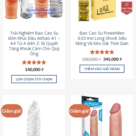
Trải Nghiệm Bao Cao Su
Bao Cao Su PowerMen
Đôn Khúc Đầu Aichao A1 –
0.03 Invi Long Shock Siêu
A4 Từ A Đến Z: Bí Quyết
Mỏng Và Kéo Dài Thời Gian
Tăng Khoái Cảm Cho Quý
Ông
Giá
Giá
500,000
Được xếp
₫
345,000
₫
gốc
hiện
hạng
4.85
là:
tại
5 sao
THÊM VÀO GIỎ HÀNG
Được xếp
140,000
₫
500,000 ₫.
là:
hạng
4.88
345,000
5 sao
LỰA CHỌN TÙY CHỌN
Sản
phẩm
này
có
Giảm giá!
Giảm giá!
nhiều
biến
thể.
Các