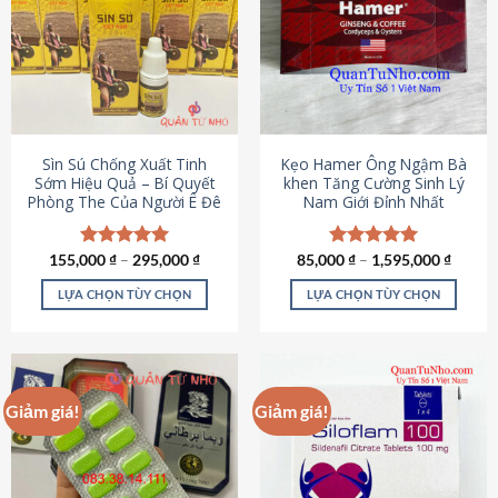
thể.
Các
tùy
chọn
có
thể
được
Sìn Sú Chống Xuất Tinh
Kẹo Hamer Ông Ngậm Bà
chọn
Sớm Hiệu Quả – Bí Quyết
khen Tăng Cường Sinh Lý
Phòng The Của Người Ê Đê
Nam Giới Đỉnh Nhất
trên
trang
sản
155,000
Được xếp
₫
–
295,000
₫
85,000
Được xếp
₫
–
1,595,000
₫
phẩm
hạng
4.95
hạng
5.00
5 sao
5 sao
LỰA CHỌN TÙY CHỌN
LỰA CHỌN TÙY CHỌN
Sản
Sản
phẩm
phẩm
này
này
có
có
Giảm giá!
Giảm giá!
nhiều
nhiều
biến
biến
thể.
thể.
Các
Các