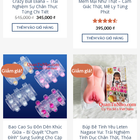
Crazy Bull Eliana – Trải
Mềm Mại Như Thật – Cảm
Nghiệm Sự Chân Thực
Giác Thật, Mê Ly Từng
Từng Chi Tiết
Phút
Giá
Giá
545,000
₫
345,000
₫
gốc
hiện
là:
tại
THÊM VÀO GIỎ HÀNG
Được xếp
395,000
₫
545,000 ₫.
là:
hạng
4.53
345,000 ₫.
5 sao
THÊM VÀO GIỎ HÀNG
Giảm giá!
Giảm giá!
Bao Cao Su Đôn Dên Khúc
Búp Bê Tình Yêu Leten
Giữa – Bí Quyết “Chạm
Nagase Yui: Trải Nghiệm
Đỉnh” Sung Sướng Cho Cặp
Tình Dục Chân Thật, Thỏa