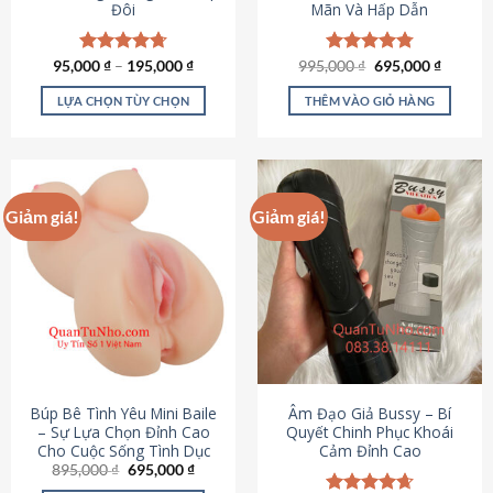
Đôi
Mãn Và Hấp Dẫn
Giá
Giá
95,000
Được xếp
₫
–
195,000
₫
995,000
Được xếp
₫
695,000
₫
gốc
hiện
hạng
4.70
hạng
4.80
là:
tại
5 sao
5 sao
LỰA CHỌN TÙY CHỌN
THÊM VÀO GIỎ HÀNG
995,000 ₫.
là:
695,000
Sản
phẩm
này
có
Giảm giá!
Giảm giá!
nhiều
biến
thể.
Các
tùy
chọn
có
thể
được
Búp Bê Tình Yêu Mini Baile
Âm Đạo Giả Bussy – Bí
chọn
– Sự Lựa Chọn Đỉnh Cao
Quyết Chinh Phục Khoái
Cho Cuộc Sống Tình Dục
Cảm Đỉnh Cao
trên
Giá
Giá
895,000
₫
695,000
₫
trang
gốc
hiện