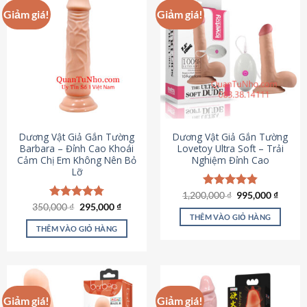
Giảm giá!
Giảm giá!
Dương Vật Giả Gắn Tường
Dương Vật Giả Gắn Tường
Barbara – Đỉnh Cao Khoái
Lovetoy Ultra Soft – Trải
Cảm Chị Em Không Nên Bỏ
Nghiệm Đỉnh Cao
Lỡ
Giá
Giá
1,200,000
Được xếp
₫
995,000
₫
gốc
hiện
Giá
Giá
hạng
4.82
350,000
Được xếp
₫
295,000
₫
là:
tại
gốc
hiện
5 sao
THÊM VÀO GIỎ HÀNG
hạng
4.79
1,200,000 ₫.
là:
là:
tại
5 sao
THÊM VÀO GIỎ HÀNG
995,00
350,000 ₫.
là:
295,000 ₫.
Giảm giá!
Giảm giá!