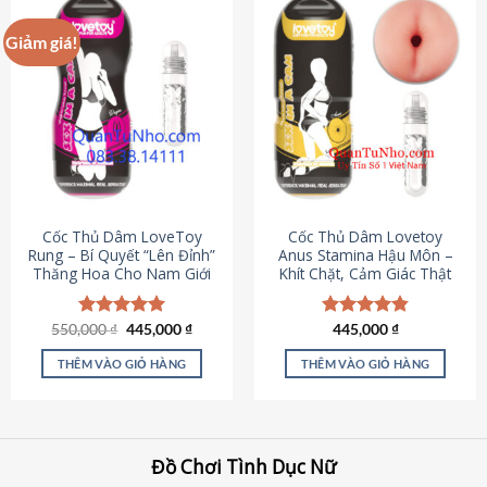
Giảm giá!
Cốc Thủ Dâm LoveToy
Cốc Thủ Dâm Lovetoy
Rung – Bí Quyết “Lên Đỉnh”
Anus Stamina Hậu Môn –
Thăng Hoa Cho Nam Giới
Khít Chặt, Cảm Giác Thật
Giá
Giá
550,000
Được xếp
₫
445,000
₫
Được xếp
445,000
₫
gốc
hiện
hạng
5.00
hạng
4.84
là:
tại
5 sao
5 sao
THÊM VÀO GIỎ HÀNG
THÊM VÀO GIỎ HÀNG
550,000 ₫.
là:
445,000 ₫.
Đồ Chơi Tình Dục Nữ