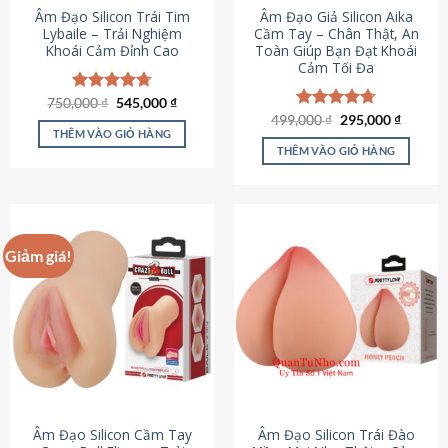
Âm Đạo Silicon Trái Tim
Âm Đạo Giả Silicon Aika
Lybaile – Trải Nghiệm
Cầm Tay – Chân Thật, An
Khoái Cảm Đỉnh Cao
Toàn Giúp Bạn Đạt Khoái
Cảm Tối Đa
Giá
Giá
750,000
Được xếp
₫
545,000
₫
gốc
hiện
hạng
4.70
Giá
Giá
499,000
Được xếp
₫
295,000
₫
là:
tại
gốc
hiện
5 sao
THÊM VÀO GIỎ HÀNG
hạng
4.75
750,000 ₫.
là:
là:
tại
5 sao
THÊM VÀO GIỎ HÀNG
545,000 ₫.
499,000 ₫.
là:
295,000
Giảm giá!
Âm Đạo Silicon Cầm Tay
Âm Đạo Silicon Trái Đào