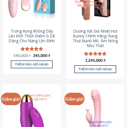
Trứng Rung Không Dây
Dương Vật Giả Nhiệt Hot
Lilo Kích Thích Điểm G Dễ
Bunny Chính Hãng: Rung
Dàng Cho Nàng Lên Đỉnh
Thụt Mạnh Mẽ, Ấm Nóng
Như Thật
Giá
Giá
590,000
Được xếp
₫
345,000
₫
gốc
hiện
hạng
4.79
Được xếp
1,245,000
₫
là:
tại
5 sao
THÊM VÀO GIỎ HÀNG
hạng
4.73
590,000 ₫.
là:
5 sao
THÊM VÀO GIỎ HÀNG
345,000 ₫.
Giảm giá!
Giảm giá!