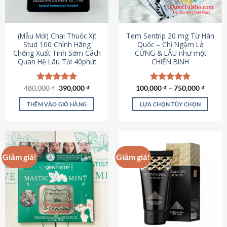
có
có
thể
thể
được
được
(Mẫu Mới) Chai Thuốc Xịt
Tem Sentrip 20 mg Từ Hàn
chọn
chọn
Stud 100 Chính Hãng
Quốc – Chỉ Ngậm Là
Chống Xuất Tinh Sớm Cách
CỨNG & LÂU như một
trên
trên
Quan Hệ Lâu Tới 40phút
CHIẾN BINH
trang
trang
sản
sản
phẩm
phẩm
Giá
Giá
480,000
Được xếp
₫
390,000
₫
100,000
Được xếp
₫
–
750,000
₫
gốc
hiện
hạng
5.00
hạng
5.00
là:
tại
5 sao
5 sao
THÊM VÀO GIỎ HÀNG
LỰA CHỌN TÙY CHỌN
480,000 ₫.
là:
390,000 ₫.
Sản
phẩm
này
có
Giảm giá!
Giảm giá!
nhiều
biến
thể.
Các
tùy
chọn
có