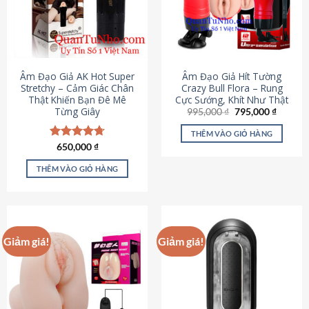
Âm Đạo Giả AK Hot Super
Âm Đạo Giả Hít Tường
Stretchy – Cảm Giác Chân
Crazy Bull Flora – Rung
Thật Khiến Bạn Đê Mê
Cực Sướng, Khít Như Thật
Từng Giây
Giá
Giá
995,000
₫
795,000
₫
gốc
hiện
là:
tại
THÊM VÀO GIỎ HÀNG
995,000 ₫.
là:
Được xếp
650,000
₫
795,000
hạng
4.75
5 sao
THÊM VÀO GIỎ HÀNG
Giảm giá!
Giảm giá!