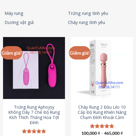
Máy rung
Trứng rung tình yêu
Dương vật giả
Chày rung tình yêu
Giảm giá!
Giảm giá!
Trứng Rung Aphojoy
Chày Rung 2 Đầu Lilo 10
Không Dây 7 Chế Độ Rung
Cấp Độ Rung Khiến Nàng
Kích Thích Thăng Hoa Tột
Chạm Đỉnh Khoái Cảm
Đỉnh
100,000
Được xếp
₫
–
465,000
₫