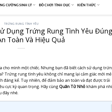
NG CƯỜNG SINH LÝ
ĐỒ CHƠI TÌNH DỤC
KIẾN THỨC
TRỨNG RUNG TÌNH YÊU
ử Dụng Trứng Rung Tình Yêu Đún
An Toàn Và Hiệu Quả
a cho mình một chiếc. Nhưng bạn đã biết cách sử dụng trứ
ưa? Trứng rung tình yêu không chỉ mang lại cảm giác mới m
ách đáng kể. Tuy nhiên, để đảm bảo an toàn và đạt được trải
iều cực kỳ quan trọng. Hãy cùng
Quân Tử Nhỏ
khám phá nh
u đây nhé.