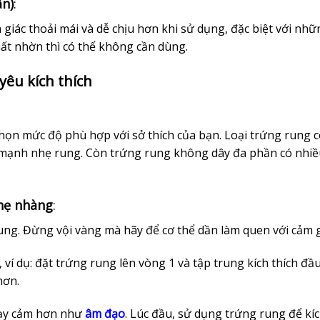
ần)
:
 giác thoải mái và dễ chịu hơn khi sử dụng, đặc biệt với nhữ
hất nhờn thì có thể không cần dùng.
yêu kích thích
họn mức độ phù hợp với sở thích của bạn. Loại trứng rung c
ộ mạnh nhẹ rung. Còn trứng rung không dây đa phần có nhiề
hẹ nhàng
:
rung. Đừng vội vàng mà hãy để cơ thể dần làm quen với cảm g
ví dụ: đặt trứng rung lên vòng 1 và tập trung kích thích đầu 
hơn.
nhạy cảm hơn như
âm đạo
. Lúc đầu, sử dụng trứng rung để kí