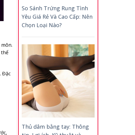
So Sánh Trứng Rung Tình
Yêu Giá Rẻ Và Cao Cấp: Nên
Chọn Loại Nào?
u môn.
 thể
. Đặc
Thủ dâm bằng tay: Thông
ớc,
tin, Lợi ích, Kỹ thuật và