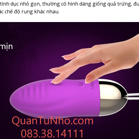
i tình dục nhỏ gọn, thường có hình dáng giống quả trứng, đ
ác chế độ rung khác nhau.