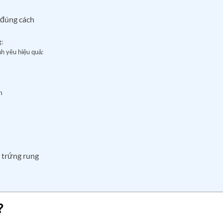
 đúng cách
:
nh yêu hiệu quả:
h
 trứng rung
?