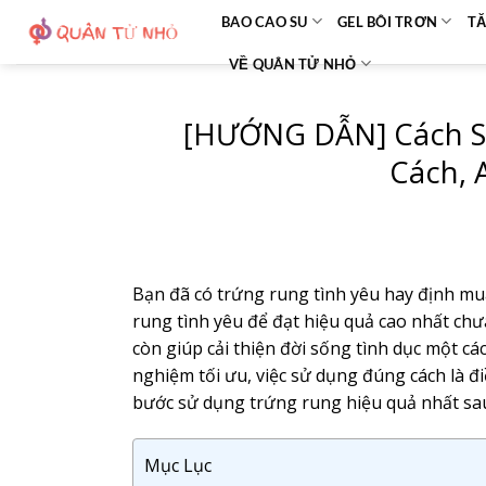
Bỏ
BAO CAO SU
GEL BÔI TRƠN
TĂ
qua
VỀ QUÂN TỬ NHỎ
nội
dung
[HƯỚNG DẪN] Cách S
Cách, 
Bạn đã có trứng rung tình yêu hay định mu
rung tình yêu để đạt hiệu quả cao nhất ch
còn giúp cải thiện đời sống tình dục một c
nghiệm tối ưu, việc sử dụng đúng cách là đ
bước sử dụng trứng rung hiệu quả nhất sa
Mục Lục