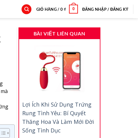
0
GIỎ HÀNG /
0
₫
ĐĂNG NHẬP / ĐĂNG KÝ
BÀI VIẾT LIÊN QUAN
g
ng
ẻ mà
Lợi Ích Khi Sử Dụng Trứng
ững
Rung Tình Yêu: Bí Quyết
Thăng Hoa Và Làm Mới Đời
Sống Tình Dục