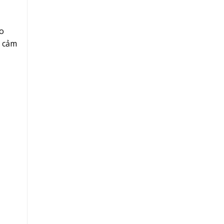
ào
i cảm