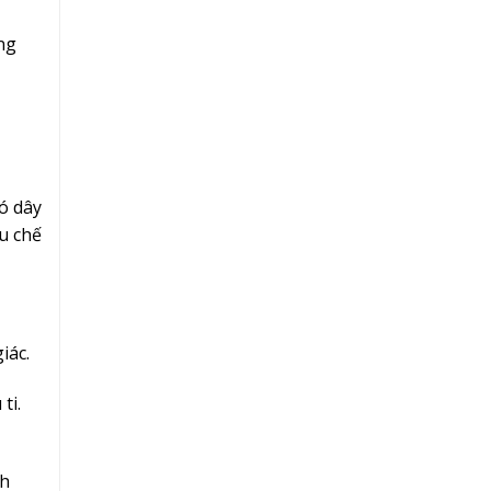
ng
ó dây
u chế
iác.
ti.
ch