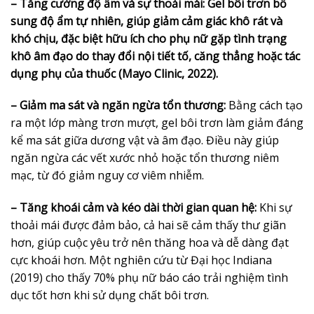
– Tăng cường độ ẩm và sự thoải mái:
Gel bôi trơn bổ
sung độ ẩm tự nhiên, giúp giảm cảm giác khô rát và
khó chịu, đặc biệt hữu ích cho phụ nữ gặp tình trạng
khô âm đạo do thay đổi nội tiết tố, căng thẳng hoặc tác
dụng phụ của thuốc (Mayo Clinic, 2022).
– Giảm ma sát và ngăn ngừa tổn thương:
Bằng cách tạo
ra một lớp màng trơn mượt, gel bôi trơn làm giảm đáng
kể ma sát giữa dương vật và âm đạo. Điều này giúp
ngăn ngừa các vết xước nhỏ hoặc tổn thương niêm
mạc, từ đó giảm nguy cơ viêm nhiễm.
– Tăng khoái cảm và kéo dài thời gian quan hệ:
Khi sự
thoải mái được đảm bảo, cả hai sẽ cảm thấy thư giãn
hơn, giúp cuộc yêu trở nên thăng hoa và dễ dàng đạt
cực khoái hơn. Một nghiên cứu từ Đại học Indiana
(2019) cho thấy 70% phụ nữ báo cáo trải nghiệm tình
dục tốt hơn khi sử dụng chất bôi trơn.