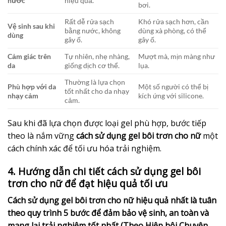
nước
hiệu quả.
bơi.
Rất dễ rửa sạch
Khó rửa sạch hơn, cần
Vệ sinh sau khi
bằng nước, không
dùng xà phòng, có thể
dùng
gây ố.
gây ố.
Cảm giác trên
Tự nhiên, nhẹ nhàng,
Mượt mà, mịn màng như
da
giống dịch cơ thể.
lụa.
Thường là lựa chọn
Phù hợp với da
Một số người có thể bị
tốt nhất cho da nhạy
nhạy cảm
kích ứng với silicone.
cảm.
Sau khi đã lựa chọn được loại gel phù hợp, bước tiếp
theo là nắm vững
cách sử dụng gel bôi trơn cho nữ
một
cách chính xác để tối ưu hóa trải nghiệm.
4. Hướng dẫn chi tiết cách sử dụng gel bôi
trơn cho nữ để đạt hiệu quả tối ưu
Cách sử dụng gel bôi trơn cho nữ hiệu quả nhất là tuân
theo quy trình 5 bước để đảm bảo vệ sinh, an toàn và
mang lại trải nghiệm tốt nhất (Theo Hiệp hội Chuyên