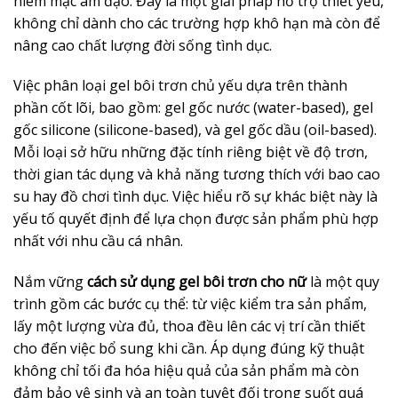
niêm mạc âm đạo. Đây là một giải pháp hỗ trợ thiết yếu,
không chỉ dành cho các trường hợp khô hạn mà còn để
nâng cao chất lượng đời sống tình dục.
Việc phân loại gel bôi trơn chủ yếu dựa trên thành
phần cốt lõi, bao gồm: gel gốc nước (water-based), gel
gốc silicone (silicone-based), và gel gốc dầu (oil-based).
Mỗi loại sở hữu những đặc tính riêng biệt về độ trơn,
thời gian tác dụng và khả năng tương thích với bao cao
su hay đồ chơi tình dục. Việc hiểu rõ sự khác biệt này là
yếu tố quyết định để lựa chọn được sản phẩm phù hợp
nhất với nhu cầu cá nhân.
Nắm vững
cách sử dụng gel bôi trơn cho nữ
là một quy
trình gồm các bước cụ thể: từ việc kiểm tra sản phẩm,
lấy một lượng vừa đủ, thoa đều lên các vị trí cần thiết
cho đến việc bổ sung khi cần. Áp dụng đúng kỹ thuật
không chỉ tối đa hóa hiệu quả của sản phẩm mà còn
đảm bảo vệ sinh và an toàn tuyệt đối trong suốt quá