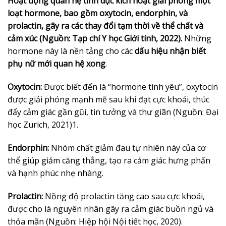
Hoạt động quan hệ tình dục kích hoạt giải phóng một
loạt hormone, bao gồm oxytocin, endorphin, và
prolactin, gây ra các thay đổi tạm thời về thể chất và
cảm xúc (Nguồn: Tạp chí Y học Giới tính, 2022).
Những
hormone này là nền tảng cho các
dấu hiệu nhận biết
phụ nữ mới quan hệ xong
.
Oxytocin:
Được biết đến là “hormone tình yêu”, oxytocin
được giải phóng mạnh mẽ sau khi đạt cực khoái, thúc
đẩy cảm giác gần gũi, tin tưởng và thư giãn (Nguồn: Đại
học Zurich, 2021)
1
.
Endorphin:
Nhóm chất giảm đau tự nhiên này của cơ
thể giúp giảm căng thẳng, tạo ra cảm giác hưng phấn
và hạnh phúc nhẹ nhàng.
Prolactin:
Nồng độ prolactin tăng cao sau cực khoái,
được cho là nguyên nhân gây ra cảm giác buồn ngủ và
thỏa mãn (Nguồn: Hiệp hội Nội tiết học, 2020).