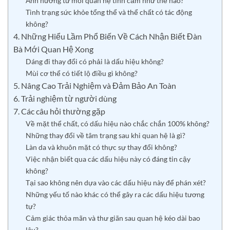
Ảnh hưởng từ mối quan hệ tình cảm như thế nào?
Tình trạng sức khỏe tổng thể và thể chất có tác động
không?
4. Những Hiểu Lầm Phổ Biến Về Cách Nhận Biết Đàn
Bà Mới Quan Hệ Xong
Dáng đi thay đổi có phải là dấu hiệu không?
Mùi cơ thể có tiết lộ điều gì không?
5. Nâng Cao Trải Nghiệm và Đảm Bảo An Toàn
6. Trải nghiệm từ người dùng
7. Các câu hỏi thường gặp
Về mặt thể chất, có dấu hiệu nào chắc chắn 100% không?
Những thay đổi về tâm trạng sau khi quan hệ là gì?
Làn da và khuôn mặt có thực sự thay đổi không?
Việc nhận biết qua các dấu hiệu này có đáng tin cậy
không?
Tại sao không nên dựa vào các dấu hiệu này để phán xét?
Những yếu tố nào khác có thể gây ra các dấu hiệu tương
tự?
Cảm giác thỏa mãn và thư giãn sau quan hệ kéo dài bao
lâu?