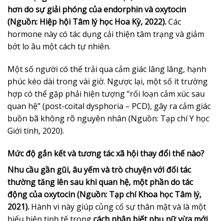
hơn do sự giải phóng của endorphin và oxytocin
(Nguồn: Hiệp hội Tâm lý học Hoa Kỳ, 2022).
Các
hormone này có tác dụng cải thiện tâm trạng và giảm
bớt lo âu một cách tự nhiên.
Một số người có thể trải qua cảm giác lâng lâng, hạnh
phúc kéo dài trong vài giờ. Ngược lại, một số ít trường
hợp có thể gặp phải hiện tượng “rối loạn cảm xúc sau
quan hệ” (post-coital dysphoria – PCD), gây ra cảm giác
buồn bã không rõ nguyên nhân (Nguồn: Tạp chí Y học
Giới tính, 2020).
Mức độ gắn kết và tương tác xã hội thay đổi thế nào?
Nhu cầu gần gũi, âu yếm và trò chuyện với đối tác
thường tăng lên sau khi quan hệ, một phần do tác
động của oxytocin (Nguồn: Tạp chí Khoa học Tâm lý,
2021).
Hành vi này giúp củng cố sự thân mật và là một
biểu hiện tinh tế trong
cách nhận biết phụ nữ vừa mới