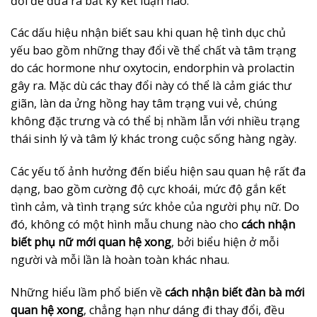
đối để đưa ra bất kỳ kết luận nào.
Các dấu hiệu nhận biết sau khi quan hệ tình dục chủ
yếu bao gồm những thay đổi về thể chất và tâm trạng
do các hormone như oxytocin, endorphin và prolactin
gây ra. Mặc dù các thay đổi này có thể là cảm giác thư
giãn, làn da ửng hồng hay tâm trạng vui vẻ, chúng
không đặc trưng và có thể bị nhầm lẫn với nhiều trạng
thái sinh lý và tâm lý khác trong cuộc sống hàng ngày.
Các yếu tố ảnh hưởng đến biểu hiện sau quan hệ rất đa
dạng, bao gồm cường độ cực khoái, mức độ gắn kết
tình cảm, và tình trạng sức khỏe của người phụ nữ. Do
đó, không có một hình mẫu chung nào cho
cách nhận
biết phụ nữ mới quan hệ xong
, bởi biểu hiện ở mỗi
người và mỗi lần là hoàn toàn khác nhau.
Những hiểu lầm phổ biến về
cách nhận biết đàn bà mới
quan hệ xong
, chẳng hạn như dáng đi thay đổi, đều