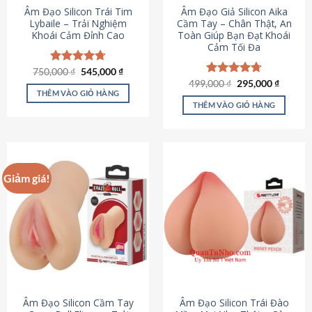
Âm Đạo Silicon Trái Tim
Âm Đạo Giả Silicon Aika
Lybaile – Trải Nghiệm
Cầm Tay – Chân Thật, An
Khoái Cảm Đỉnh Cao
Toàn Giúp Bạn Đạt Khoái
Cảm Tối Đa
Giá
Giá
750,000
Được xếp
₫
545,000
₫
gốc
hiện
hạng
4.70
Giá
Giá
499,000
Được xếp
₫
295,000
₫
là:
tại
gốc
hiện
5 sao
THÊM VÀO GIỎ HÀNG
hạng
4.75
750,000 ₫.
là:
là:
tại
5 sao
THÊM VÀO GIỎ HÀNG
545,000 ₫.
499,000 ₫.
là:
295,000
Giảm giá!
Âm Đạo Silicon Cầm Tay
Âm Đạo Silicon Trái Đào