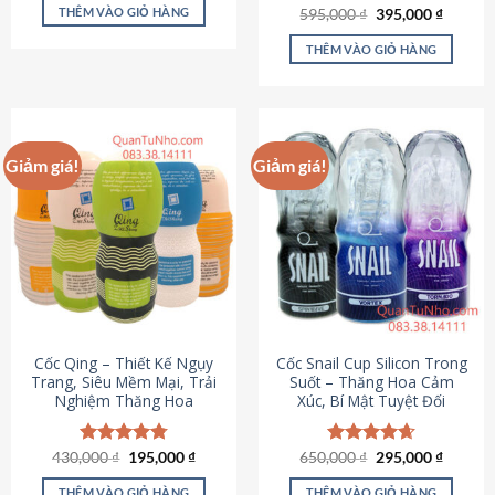
sản
là:
tại
THÊM VÀO GIỎ HÀNG
Giá
Giá
595,000
Được xếp
₫
395,000
₫
895,000 ₫.
là:
phẩm
gốc
hiện
hạng
4.64
695,000 ₫.
là:
tại
5 sao
THÊM VÀO GIỎ HÀNG
595,000 ₫.
là:
395,000
Giảm giá!
Giảm giá!
Cốc Qing – Thiết Kế Ngụy
Cốc Snail Cup Silicon Trong
Trang, Siêu Mềm Mại, Trải
Suốt – Thăng Hoa Cảm
Nghiệm Thăng Hoa
Xúc, Bí Mật Tuyệt Đối
Giá
Giá
Giá
Giá
430,000
Được xếp
₫
195,000
₫
650,000
Được xếp
₫
295,000
₫
gốc
hiện
gốc
hiện
hạng
4.78
hạng
4.69
là:
tại
là:
tại
5 sao
5 sao
THÊM VÀO GIỎ HÀNG
THÊM VÀO GIỎ HÀNG