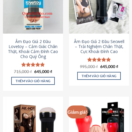
Âm Đạo Giả 2 Đầu
Âm Đạo Giả 2 Đầu Secwell
Lovetoy – Cảm Giác Chân
– Trải Nghiệm Chân Thật,
Thật, Khoái Cảm Đỉnh Cao
Cực Khoái Đỉnh Cao
Cho Quý Ông
Giá
Giá
995,000
Được xếp
₫
645,000
₫
gốc
hiện
Giá
Giá
hạng
4.88
715,000
Được xếp
₫
645,000
₫
là:
tại
gốc
hiện
5 sao
THÊM VÀO GIỎ HÀNG
hạng
4.79
995,000 ₫.
là:
là:
tại
5 sao
THÊM VÀO GIỎ HÀNG
645,000
715,000 ₫.
là:
645,000 ₫.
Giảm giá!