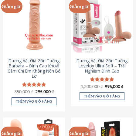
Giảm giá!
Giảm giá!
Dương Vật Giả Gắn Tường
Dương Vật Giả Gắn Tường
Barbara – Đỉnh Cao Khoái
Lovetoy Ultra Soft – Trải
Cảm Chị Em Không Nên Bỏ
Nghiệm Đỉnh Cao
Lỡ
Giá
Giá
1,200,000
Được xếp
₫
995,000
₫
gốc
hiện
Giá
Giá
hạng
4.82
350,000
Được xếp
₫
295,000
₫
là:
tại
gốc
hiện
5 sao
THÊM VÀO GIỎ HÀNG
hạng
4.79
1,200,000 ₫.
là:
là:
tại
5 sao
THÊM VÀO GIỎ HÀNG
995,00
350,000 ₫.
là:
295,000 ₫.
Giảm giá!
Giảm giá!