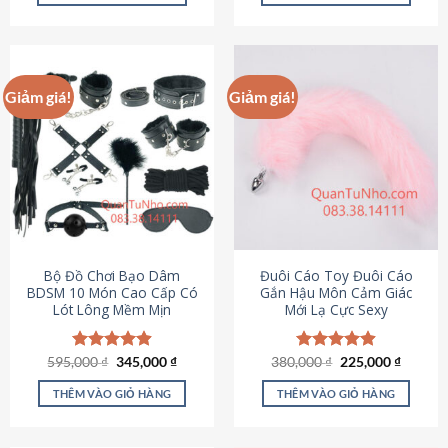
Sản
Sản
phẩm
phẩm
này
này
có
có
Giảm giá!
Giảm giá!
nhiều
nhiều
biến
biến
thể.
thể.
Các
Các
tùy
tùy
chọn
chọn
có
có
thể
thể
được
được
Bộ Đồ Chơi Bạo Dâm
Đuôi Cáo Toy Đuôi Cáo
chọn
chọn
BDSM 10 Món Cao Cấp Có
Gắn Hậu Môn Cảm Giác
Lót Lông Mềm Mịn
Mới Lạ Cực Sexy
trên
trên
trang
trang
sản
sản
Giá
Giá
Giá
Giá
595,000
Được xếp
₫
345,000
₫
380,000
Được xếp
₫
225,000
₫
phẩm
phẩm
gốc
hiện
gốc
hiện
hạng
4.88
hạng
4.88
là:
tại
là:
tại
5 sao
5 sao
THÊM VÀO GIỎ HÀNG
THÊM VÀO GIỎ HÀNG
595,000 ₫.
là:
380,000 ₫.
là:
345,000 ₫.
225,000