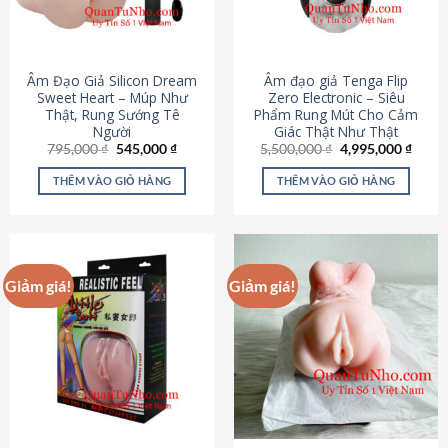
Âm Đạo Giả Silicon Dream
Âm đạo giả Tenga Flip
Sweet Heart – Múp Như
Zero Electronic – Siêu
Thật, Rung Sướng Tê
Phẩm Rung Mút Cho Cảm
Người
Giác Thật Như Thật
Giá
Giá
Giá
Giá
795,000
₫
545,000
₫
5,500,000
₫
4,995,000
₫
gốc
hiện
gốc
hiện
là:
tại
là:
tại
THÊM VÀO GIỎ HÀNG
THÊM VÀO GIỎ HÀNG
795,000 ₫.
là:
5,500,000 ₫.
là:
545,000 ₫.
4,995
Giảm giá!
Giảm giá!