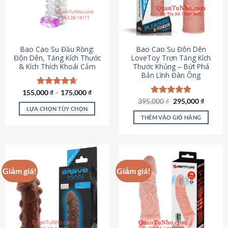
tùy
chọn
có
thể
được
Bao Cao Su Đầu Rồng:
Bao Cao Su Đôn Dên
chọn
Đôn Dên, Tăng Kích Thước
LoveToy Trơn Tăng Kích
& Kích Thích Khoái Cảm
Thước Khủng – Bứt Phá
trên
Bản Lĩnh Đàn Ông
trang
sản
155,000
Được xếp
₫
–
175,000
₫
phẩm
hạng
4.69
Giá
Giá
395,000
Được xếp
₫
295,000
₫
gốc
hiện
5 sao
LỰA CHỌN TÙY CHỌN
hạng
4.82
là:
tại
5 sao
THÊM VÀO GIỎ HÀNG
Sản
395,000 ₫.
là:
295,000
phẩm
này
có
nhiều
Giảm giá!
Giảm giá!
biến
thể.
Các
tùy
chọn
có