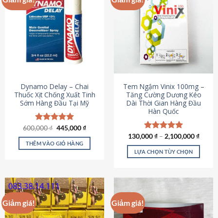
Dynamo Delay – Chai
Tem Ngậm Vinix 100mg –
Thuốc Xịt Chống Xuất Tinh
Tăng Cường Dương Kéo
Sớm Hàng Đầu Tại Mỹ
Dài Thời Gian Hàng Đầu
Hàn Quốc
Giá
Giá
600,000
Được xếp
₫
445,000
₫
gốc
hiện
hạng
5.00
130,000
Được xếp
₫
–
2,100,000
₫
là:
tại
5 sao
THÊM VÀO GIỎ HÀNG
hạng
5.00
600,000 ₫.
là:
5 sao
LỰA CHỌN TÙY CHỌN
445,000 ₫.
Sản
phẩm
này
có
Giảm giá!
Giảm giá!
nhiều
biến