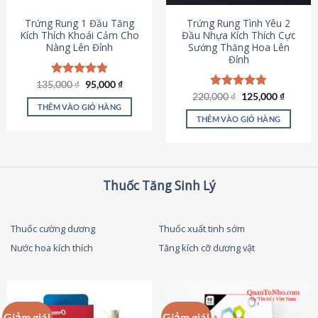
thể
được
Trứng Rung 1 Đầu Tăng
Trứng Rung Tình Yêu 2
chọn
Kích Thích Khoái Cảm Cho
Đầu Nhựa Kích Thích Cực
Nàng Lên Đỉnh
Sướng Thăng Hoa Lên
trên
Đỉnh
trang
sản
Giá
Giá
135,000
Được xếp
₫
95,000
₫
phẩm
gốc
hiện
hạng
4.87
Giá
Giá
220,000
Được xếp
₫
125,000
₫
là:
tại
gốc
hiện
5 sao
THÊM VÀO GIỎ HÀNG
hạng
4.79
135,000 ₫.
là:
là:
tại
5 sao
THÊM VÀO GIỎ HÀNG
95,000 ₫.
220,000 ₫.
là:
125,000
Thuốc Tăng Sinh Lý
Thuốc cường dương
Thuốc xuất tinh sớm
Nước hoa kích thích
Tăng kích cỡ dương vật
Giảm giá!
Giảm giá!