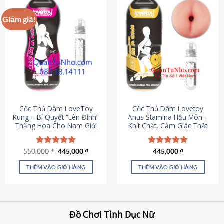
Giảm giá!
Cốc Thủ Dâm LoveToy
Cốc Thủ Dâm Lovetoy
Rung – Bí Quyết “Lên Đỉnh”
Anus Stamina Hậu Môn –
Thăng Hoa Cho Nam Giới
Khít Chặt, Cảm Giác Thật
Giá
Giá
550,000
Được xếp
₫
445,000
₫
Được xếp
445,000
₫
gốc
hiện
hạng
5.00
hạng
4.84
là:
tại
5 sao
5 sao
THÊM VÀO GIỎ HÀNG
THÊM VÀO GIỎ HÀNG
550,000 ₫.
là:
445,000 ₫.
Đồ Chơi Tình Dục Nữ