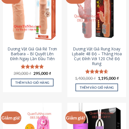
Dương Vật Giả Giá Rẻ Trơn
Dương Vật Giả Rung Xoay
Barbara – Bí Quyết Lên
Lybaile 48 Độ – Thăng Hoa
Đỉnh Ngay Lần Đầu Tiên
Cực Đỉnh Với 120 Chế Độ
Rung
Giá
Giá
390,000
Được xếp
₫
295,000
₫
gốc
hiện
hạng
4.90
Giá
Giá
1,400,000
Được xếp
₫
1,195,000
₫
là:
tại
gốc
hiện
5 sao
THÊM VÀO GIỎ HÀNG
hạng
4.62
390,000 ₫.
là:
là:
tại
5 sao
THÊM VÀO GIỎ HÀNG
295,000 ₫.
1,400,000 ₫.
là:
1,195
Giảm giá!
Giảm giá!