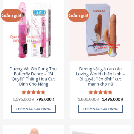
Giảm giá!
Giảm giá!
Dương Vật Giả Rung Thụt
Dương vật giả cao cấp
Butterfly Dance – “Bí
Loving World chiến binh –
Quyết” Thăng Hoa Cực
Bí quyết “lên đỉnh” cực
Đỉnh Cho Nàng
mạnh cho nữ
Giá
Giá
Giá
Giá
1,095,000
Được xếp
₫
795,000
₫
1,800,000
Được xếp
₫
1,495,000
₫
gốc
hiện
gốc
hiện
hạng
4.65
hạng
4.89
là:
tại
là:
tại
5 sao
5 sao
THÊM VÀO GIỎ HÀNG
THÊM VÀO GIỎ HÀNG
1,095,000 ₫.
là:
1,800,000 ₫.
là:
795,000 ₫.
1,495