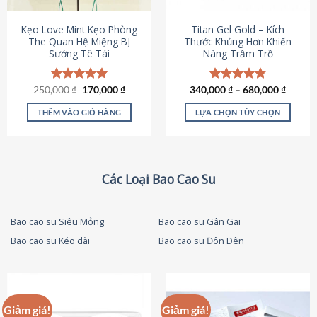
thể
được
Kẹo Love Mint Kẹo Phòng
Titan Gel Gold – Kích
chọn
The Quan Hệ Miệng BJ
Thước Khủng Hơn Khiến
Sướng Tê Tái
Nàng Trầm Trồ
trên
trang
sản
Giá
Giá
250,000
Được xếp
₫
170,000
₫
340,000
Được xếp
₫
–
680,000
₫
phẩm
gốc
hiện
hạng
5.00
hạng
4.79
là:
tại
5 sao
5 sao
THÊM VÀO GIỎ HÀNG
LỰA CHỌN TÙY CHỌN
250,000 ₫.
là:
170,000 ₫.
Sản
phẩm
này
có
Các Loại Bao Cao Su
nhiều
biến
thể.
Bao cao su Siêu Mỏng
Bao cao su Gân Gai
Các
Bao cao su Kéo dài
Bao cao su Đôn Dên
tùy
chọn
có
thể
được
Giảm giá!
Giảm giá!