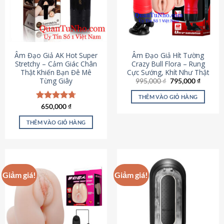
Âm Đạo Giả AK Hot Super
Âm Đạo Giả Hít Tường
Stretchy – Cảm Giác Chân
Crazy Bull Flora – Rung
Thật Khiến Bạn Đê Mê
Cực Sướng, Khít Như Thật
Từng Giây
Giá
Giá
995,000
₫
795,000
₫
gốc
hiện
là:
tại
THÊM VÀO GIỎ HÀNG
995,000 ₫.
là:
Được xếp
650,000
₫
795,000
hạng
4.75
5 sao
THÊM VÀO GIỎ HÀNG
Giảm giá!
Giảm giá!