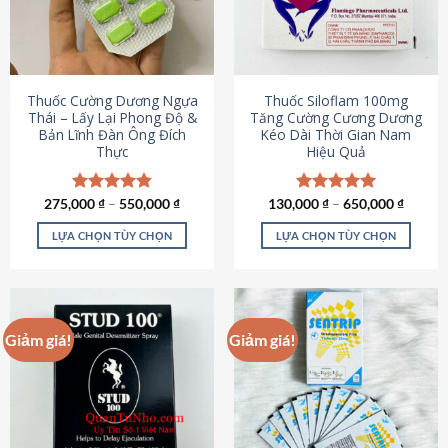
tùy
tùy
chọn
chọn
có
có
thể
thể
được
được
Thuốc Cường Dương Ngựa
Thuốc Siloflam 100mg
chọn
chọn
Thái – Lấy Lại Phong Độ &
Tăng Cường Cương Dương
Bản Lĩnh Đàn Ông Đích
Kéo Dài Thời Gian Nam
trên
trên
Thực
Hiệu Quả
trang
trang
sản
sản
phẩm
phẩm
275,000
Được xếp
₫
–
550,000
₫
130,000
Được xếp
₫
–
650,000
₫
hạng
4.87
hạng
5.00
5 sao
5 sao
LỰA CHỌN TÙY CHỌN
LỰA CHỌN TÙY CHỌN
Sản
Sản
phẩm
phẩm
này
này
có
có
Giảm giá!
Giảm giá!
nhiều
nhiều
biến
biến
thể.
thể.
Các
Các
tùy
tùy
chọn
chọn