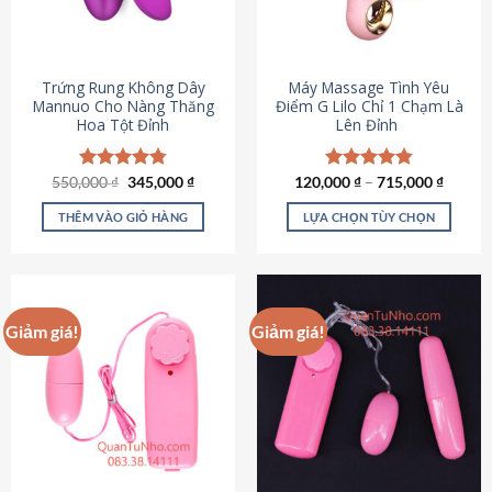
Trứng Rung Không Dây
Máy Massage Tình Yêu
Mannuo Cho Nàng Thăng
Điểm G Lilo Chỉ 1 Chạm Là
Hoa Tột Đỉnh
Lên Đỉnh
Giá
Giá
550,000
Được xếp
₫
345,000
₫
120,000
Được xếp
₫
–
715,000
₫
gốc
hiện
hạng
4.81
hạng
4.85
là:
tại
5 sao
5 sao
THÊM VÀO GIỎ HÀNG
LỰA CHỌN TÙY CHỌN
550,000 ₫.
là:
345,000 ₫.
Sản
phẩm
này
có
Giảm giá!
Giảm giá!
nhiều
biến
thể.
Các
tùy
chọn
có