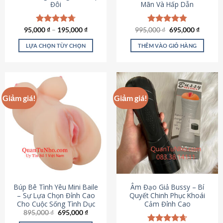
Đôi
Mãn Và Hấp Dẫn
Giá
Giá
95,000
Được xếp
₫
–
195,000
₫
995,000
Được xếp
₫
695,000
₫
gốc
hiện
hạng
4.70
hạng
4.80
là:
tại
5 sao
5 sao
LỰA CHỌN TÙY CHỌN
THÊM VÀO GIỎ HÀNG
995,000 ₫.
là:
695,000
Sản
phẩm
này
có
Giảm giá!
Giảm giá!
nhiều
biến
thể.
Các
tùy
chọn
có
thể
được
Búp Bê Tình Yêu Mini Baile
Âm Đạo Giả Bussy – Bí
chọn
– Sự Lựa Chọn Đỉnh Cao
Quyết Chinh Phục Khoái
Cho Cuộc Sống Tình Dục
Cảm Đỉnh Cao
trên
Giá
Giá
895,000
₫
695,000
₫
trang
gốc
hiện