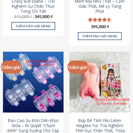
Crazy Bull Eliana – Trải
Mềm Mại Như Thật – Cảm
Nghiệm Sự Chân Thực
Giác Thật, Mê Ly Từng
Từng Chi Tiết
Phút
Giá
Giá
545,000
₫
345,000
₫
gốc
hiện
là:
tại
THÊM VÀO GIỎ HÀNG
Được xếp
395,000
₫
545,000 ₫.
là:
hạng
4.53
345,000 ₫.
5 sao
THÊM VÀO GIỎ HÀNG
Giảm giá!
Giảm giá!
Bao Cao Su Đôn Dên Khúc
Búp Bê Tình Yêu Leten
Giữa – Bí Quyết “Chạm
Nagase Yui: Trải Nghiệm
Đỉnh” Sung Sướng Cho Cặp
Tình Dục Chân Thật, Thỏa