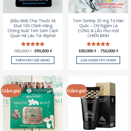
có
có
thể
thể
được
được
(Mẫu Mới) Chai Thuốc Xịt
Tem Sentrip 20 mg Từ Hàn
chọn
chọn
Stud 100 Chính Hãng
Quốc – Chỉ Ngậm Là
Chống Xuất Tinh Sớm Cách
CỨNG & LÂU như một
trên
trên
Quan Hệ Lâu Tới 40phút
CHIẾN BINH
trang
trang
sản
sản
phẩm
phẩm
Giá
Giá
480,000
Được xếp
₫
390,000
₫
100,000
Được xếp
₫
–
750,000
₫
gốc
hiện
hạng
5.00
hạng
5.00
là:
tại
5 sao
5 sao
THÊM VÀO GIỎ HÀNG
LỰA CHỌN TÙY CHỌN
480,000 ₫.
là:
390,000 ₫.
Sản
phẩm
này
có
Giảm giá!
Giảm giá!
nhiều
biến
thể.
Các
tùy
chọn
có