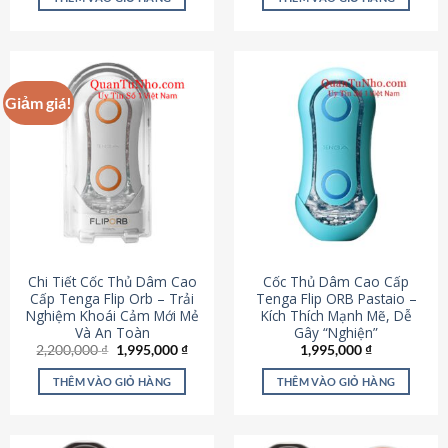
430,000 ₫.
là:
650,000 ₫.
là:
195,000 ₫.
295,000
Giảm giá!
Chi Tiết Cốc Thủ Dâm Cao
Cốc Thủ Dâm Cao Cấp
Cấp Tenga Flip Orb – Trải
Tenga Flip ORB Pastaio –
Nghiệm Khoái Cảm Mới Mẻ
Kích Thích Mạnh Mẽ, Dễ
Và An Toàn
Gây “Nghiện”
Giá
Giá
2,200,000
₫
1,995,000
₫
1,995,000
₫
gốc
hiện
là:
tại
THÊM VÀO GIỎ HÀNG
THÊM VÀO GIỎ HÀNG
2,200,000 ₫.
là:
1,995,000 ₫.