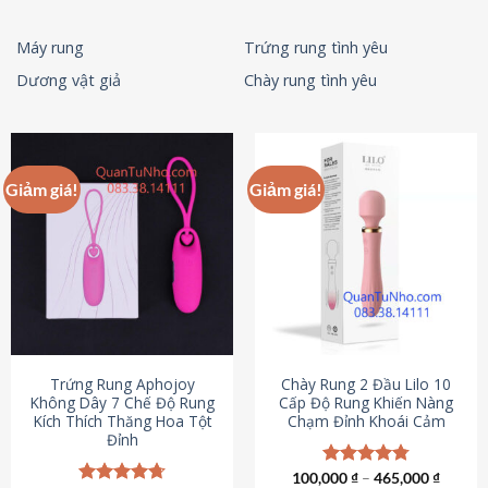
Máy rung
Trứng rung tình yêu
Dương vật giả
Chày rung tình yêu
Giảm giá!
Giảm giá!
Trứng Rung Aphojoy
Chày Rung 2 Đầu Lilo 10
Không Dây 7 Chế Độ Rung
Cấp Độ Rung Khiến Nàng
Kích Thích Thăng Hoa Tột
Chạm Đỉnh Khoái Cảm
Đỉnh
100,000
Được xếp
₫
–
465,000
₫