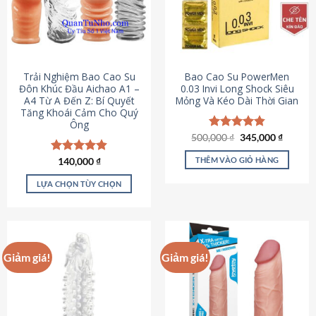
Trải Nghiệm Bao Cao Su
Bao Cao Su PowerMen
Đôn Khúc Đầu Aichao A1 –
0.03 Invi Long Shock Siêu
A4 Từ A Đến Z: Bí Quyết
Mỏng Và Kéo Dài Thời Gian
Tăng Khoái Cảm Cho Quý
Ông
Giá
Giá
500,000
Được xếp
₫
345,000
₫
gốc
hiện
hạng
4.85
là:
tại
5 sao
THÊM VÀO GIỎ HÀNG
Được xếp
140,000
₫
500,000 ₫.
là:
hạng
4.88
345,000
5 sao
LỰA CHỌN TÙY CHỌN
Sản
phẩm
này
có
Giảm giá!
Giảm giá!
nhiều
biến
thể.
Các