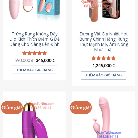
Trứng Rung Không Dây
Dương Vật Giả Nhiệt Hot
Lilo Kích Thích Điểm G Dễ
Bunny Chính Hãng: Rung
Dàng Cho Nàng Lên Đỉnh
Thụt Mạnh Mẽ, Ấm Nóng
Như Thật
Giá
Giá
590,000
Được xếp
₫
345,000
₫
gốc
hiện
hạng
4.79
Được xếp
1,245,000
₫
là:
tại
5 sao
THÊM VÀO GIỎ HÀNG
hạng
4.73
590,000 ₫.
là:
5 sao
THÊM VÀO GIỎ HÀNG
345,000 ₫.
Giảm giá!
Giảm giá!