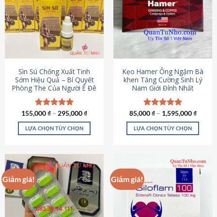
thể.
Các
tùy
chọn
có
thể
được
Sìn Sú Chống Xuất Tinh
Kẹo Hamer Ông Ngậm Bà
chọn
Sớm Hiệu Quả – Bí Quyết
khen Tăng Cường Sinh Lý
Phòng The Của Người Ê Đê
Nam Giới Đỉnh Nhất
trên
trang
sản
155,000
Được xếp
₫
–
295,000
₫
85,000
Được xếp
₫
–
1,595,000
₫
phẩm
hạng
4.95
hạng
5.00
5 sao
5 sao
LỰA CHỌN TÙY CHỌN
LỰA CHỌN TÙY CHỌN
Sản
Sản
phẩm
phẩm
này
này
có
có
Giảm giá!
Giảm giá!
nhiều
nhiều
biến
biến
thể.
thể.
Các
Các