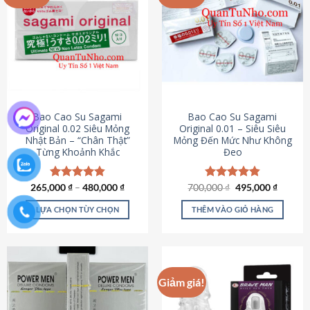
chọn
trên
trang
sản
phẩm
Bao Cao Su Sagami
Bao Cao Su Sagami
Original 0.02 Siêu Mỏng
Original 0.01 – Siêu Siêu
Nhật Bản – “Chân Thật”
Mỏng Đến Mức Như Không
Từng Khoảnh Khắc
Đeo
Giá
Giá
265,000
Được xếp
₫
–
480,000
₫
700,000
Được xếp
₫
495,000
₫
gốc
hiện
hạng
4.87
hạng
4.83
là:
tại
5 sao
5 sao
LỰA CHỌN TÙY CHỌN
THÊM VÀO GIỎ HÀNG
700,000 ₫.
là:
495,000
Sản
phẩm
này
có
Giảm giá!
nhiều
biến