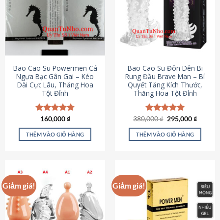
thể.
Các
tùy
chọn
có
thể
được
Bao Cao Su Powermen Cá
Bao Cao Su Đôn Dên Bi
chọn
Ngựa Bạc Gân Gai – Kéo
Rung Đầu Brave Man – Bí
Dài Cực Lâu, Thăng Hoa
Quyết Tăng Kích Thước,
trên
Tột Đỉnh
Thăng Hoa Tột Đỉnh
trang
sản
phẩm
Giá
Giá
Được xếp
160,000
₫
380,000
Được xếp
₫
295,000
₫
gốc
hiện
hạng
4.73
hạng
5.00
là:
tại
5 sao
5 sao
THÊM VÀO GIỎ HÀNG
THÊM VÀO GIỎ HÀNG
380,000 ₫.
là:
295,000
Giảm giá!
Giảm giá!