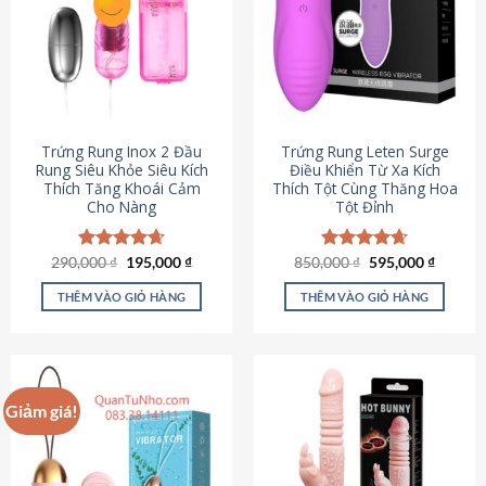
Trứng Rung Inox 2 Đầu
Trứng Rung Leten Surge
Rung Siêu Khỏe Siêu Kích
Điều Khiển Từ Xa Kích
Thích Tăng Khoái Cảm
Thích Tột Cùng Thăng Hoa
Cho Nàng
Tột Đỉnh
Giá
Giá
Giá
Giá
290,000
Được xếp
₫
195,000
₫
850,000
Được xếp
₫
595,000
₫
gốc
hiện
gốc
hiện
hạng
4.64
hạng
4.69
là:
tại
là:
tại
5 sao
5 sao
THÊM VÀO GIỎ HÀNG
THÊM VÀO GIỎ HÀNG
290,000 ₫.
là:
850,000 ₫.
là:
195,000 ₫.
595,000
Giảm giá!