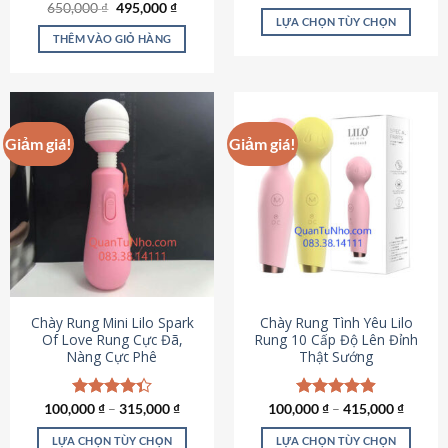
Giá
Giá
hạng
4.80
650,000
Được xếp
₫
495,000
₫
gốc
hiện
5 sao
LỰA CHỌN TÙY CHỌN
hạng
4.72
là:
tại
5 sao
THÊM VÀO GIỎ HÀNG
Sản
650,000 ₫.
là:
495,000 ₫.
phẩm
này
có
nhiều
Giảm giá!
Giảm giá!
biến
thể.
Các
tùy
chọn
có
thể
được
chọn
Chày Rung Mini Lilo Spark
Chày Rung Tình Yêu Lilo
Of Love Rung Cực Đã,
Rung 10 Cấp Độ Lên Đỉnh
trên
Nàng Cực Phê
Thật Sướng
trang
sản
phẩm
100,000
Được xếp
₫
–
315,000
₫
100,000
Được xếp
₫
–
415,000
₫
hạng
4.33
hạng
4.94
5 sao
5 sao
LỰA CHỌN TÙY CHỌN
LỰA CHỌN TÙY CHỌN