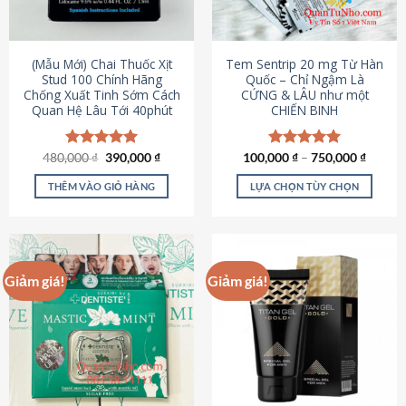
có
có
thể
thể
được
được
(Mẫu Mới) Chai Thuốc Xịt
Tem Sentrip 20 mg Từ Hàn
chọn
chọn
Stud 100 Chính Hãng
Quốc – Chỉ Ngậm Là
Chống Xuất Tinh Sớm Cách
CỨNG & LÂU như một
trên
trên
Quan Hệ Lâu Tới 40phút
CHIẾN BINH
trang
trang
sản
sản
phẩm
phẩm
Giá
Giá
480,000
Được xếp
₫
390,000
₫
100,000
Được xếp
₫
–
750,000
₫
gốc
hiện
hạng
5.00
hạng
5.00
là:
tại
5 sao
5 sao
THÊM VÀO GIỎ HÀNG
LỰA CHỌN TÙY CHỌN
480,000 ₫.
là:
390,000 ₫.
Sản
phẩm
này
có
Giảm giá!
Giảm giá!
nhiều
biến
thể.
Các
tùy
chọn
có