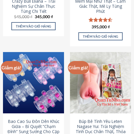
Crazy Bull Eliana – Trải
Mềm Mại Như Thật – Cảm
Nghiệm Sự Chân Thực
Giác Thật, Mê Ly Từng
Từng Chi Tiết
Phút
Giá
Giá
545,000
₫
345,000
₫
gốc
hiện
là:
tại
THÊM VÀO GIỎ HÀNG
Được xếp
395,000
₫
545,000 ₫.
là:
hạng
4.53
345,000 ₫.
5 sao
THÊM VÀO GIỎ HÀNG
Giảm giá!
Giảm giá!
Bao Cao Su Đôn Dên Khúc
Búp Bê Tình Yêu Leten
Giữa – Bí Quyết “Chạm
Nagase Yui: Trải Nghiệm
Đỉnh” Sung Sướng Cho Cặp
Tình Dục Chân Thật, Thỏa