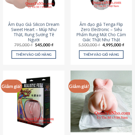
Âm Đạo Giả Silicon Dream
Âm đạo giả Tenga Flip
Sweet Heart – Múp Như
Zero Electronic – Siêu
Thật, Rung Sướng Tê
Phẩm Rung Mút Cho Cảm
Người
Giác Thật Như Thật
Giá
Giá
Giá
Giá
795,000
₫
545,000
₫
5,500,000
₫
4,995,000
₫
gốc
hiện
gốc
hiện
là:
tại
là:
tại
THÊM VÀO GIỎ HÀNG
THÊM VÀO GIỎ HÀNG
795,000 ₫.
là:
5,500,000 ₫.
là:
545,000 ₫.
4,995
Giảm giá!
Giảm giá!