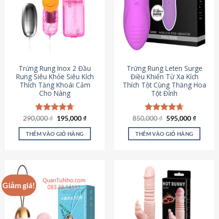
Trứng Rung Inox 2 Đầu
Trứng Rung Leten Surge
Rung Siêu Khỏe Siêu Kích
Điều Khiển Từ Xa Kích
Thích Tăng Khoái Cảm
Thích Tột Cùng Thăng Hoa
Cho Nàng
Tột Đỉnh
Giá
Giá
Giá
Giá
290,000
Được xếp
₫
195,000
₫
850,000
Được xếp
₫
595,000
₫
gốc
hiện
gốc
hiện
hạng
4.64
hạng
4.69
là:
tại
là:
tại
5 sao
5 sao
THÊM VÀO GIỎ HÀNG
THÊM VÀO GIỎ HÀNG
290,000 ₫.
là:
850,000 ₫.
là:
195,000 ₫.
595,000
Giảm giá!