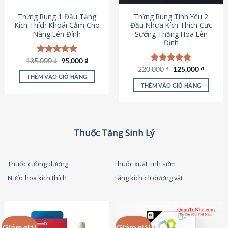
thể
được
Trứng Rung 1 Đầu Tăng
Trứng Rung Tình Yêu 2
chọn
Kích Thích Khoái Cảm Cho
Đầu Nhựa Kích Thích Cực
Nàng Lên Đỉnh
Sướng Thăng Hoa Lên
trên
Đỉnh
trang
sản
Giá
Giá
135,000
Được xếp
₫
95,000
₫
phẩm
gốc
hiện
hạng
4.87
Giá
Giá
220,000
Được xếp
₫
125,000
₫
là:
tại
gốc
hiện
5 sao
THÊM VÀO GIỎ HÀNG
hạng
4.79
135,000 ₫.
là:
là:
tại
5 sao
THÊM VÀO GIỎ HÀNG
95,000 ₫.
220,000 ₫.
là:
125,000
Thuốc Tăng Sinh Lý
Thuốc cường dương
Thuốc xuất tinh sớm
Nước hoa kích thích
Tăng kích cỡ dương vật
Giảm giá!
Giảm giá!