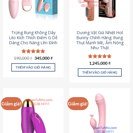
Trứng Rung Không Dây
Dương Vật Giả Nhiệt Hot
Lilo Kích Thích Điểm G Dễ
Bunny Chính Hãng: Rung
Dàng Cho Nàng Lên Đỉnh
Thụt Mạnh Mẽ, Ấm Nóng
Như Thật
Giá
Giá
590,000
Được xếp
₫
345,000
₫
gốc
hiện
hạng
4.79
Được xếp
1,245,000
₫
là:
tại
5 sao
THÊM VÀO GIỎ HÀNG
hạng
4.73
590,000 ₫.
là:
5 sao
THÊM VÀO GIỎ HÀNG
345,000 ₫.
Giảm giá!
Giảm giá!