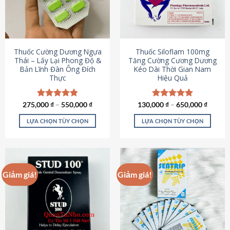
tùy
tùy
chọn
chọn
có
có
thể
thể
được
được
Thuốc Cường Dương Ngựa
Thuốc Siloflam 100mg
chọn
chọn
Thái – Lấy Lại Phong Độ &
Tăng Cường Cương Dương
Bản Lĩnh Đàn Ông Đích
Kéo Dài Thời Gian Nam
trên
trên
Thực
Hiệu Quả
trang
trang
sản
sản
phẩm
phẩm
275,000
Được xếp
₫
–
550,000
₫
130,000
Được xếp
₫
–
650,000
₫
hạng
4.87
hạng
5.00
5 sao
5 sao
LỰA CHỌN TÙY CHỌN
LỰA CHỌN TÙY CHỌN
Sản
Sản
phẩm
phẩm
này
này
có
có
Giảm giá!
Giảm giá!
nhiều
nhiều
biến
biến
thể.
thể.
Các
Các
tùy
tùy
chọn
chọn