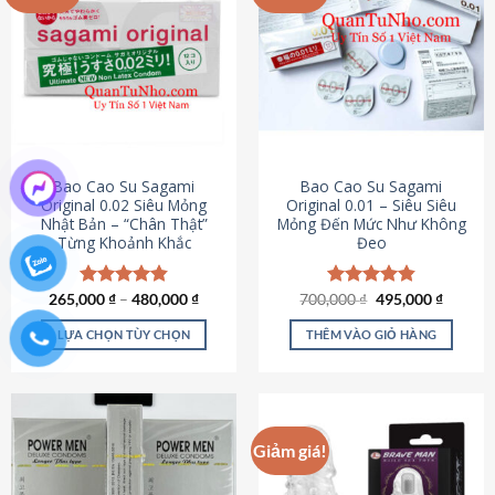
chọn
trên
trang
sản
phẩm
Bao Cao Su Sagami
Bao Cao Su Sagami
Original 0.02 Siêu Mỏng
Original 0.01 – Siêu Siêu
Nhật Bản – “Chân Thật”
Mỏng Đến Mức Như Không
Từng Khoảnh Khắc
Đeo
Giá
Giá
265,000
Được xếp
₫
–
480,000
₫
700,000
Được xếp
₫
495,000
₫
gốc
hiện
hạng
4.87
hạng
4.83
là:
tại
5 sao
5 sao
LỰA CHỌN TÙY CHỌN
THÊM VÀO GIỎ HÀNG
700,000 ₫.
là:
495,000
Sản
phẩm
này
có
Giảm giá!
nhiều
biến