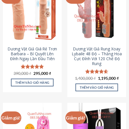
Dương Vật Giả Giá Rẻ Trơn
Dương Vật Giả Rung Xoay
Barbara – Bí Quyết Lên
Lybaile 48 Độ – Thăng Hoa
Đỉnh Ngay Lần Đầu Tiên
Cực Đỉnh Với 120 Chế Độ
Rung
Giá
Giá
390,000
Được xếp
₫
295,000
₫
gốc
hiện
hạng
4.90
Giá
Giá
1,400,000
Được xếp
₫
1,195,000
₫
là:
tại
gốc
hiện
5 sao
THÊM VÀO GIỎ HÀNG
hạng
4.62
390,000 ₫.
là:
là:
tại
5 sao
THÊM VÀO GIỎ HÀNG
295,000 ₫.
1,400,000 ₫.
là:
1,195
Giảm giá!
Giảm giá!