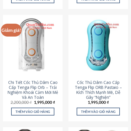
430,000 ₫.
là:
650,000 ₫.
là:
195,000 ₫.
295,000
Giảm giá!
Chi Tiết Cốc Thủ Dâm Cao
Cốc Thủ Dâm Cao Cấp
Cấp Tenga Flip Orb – Trải
Tenga Flip ORB Pastaio –
Nghiệm Khoái Cảm Mới Mẻ
Kích Thích Mạnh Mẽ, Dễ
Và An Toàn
Gây “Nghiện”
Giá
Giá
2,200,000
₫
1,995,000
₫
1,995,000
₫
gốc
hiện
là:
tại
THÊM VÀO GIỎ HÀNG
THÊM VÀO GIỎ HÀNG
2,200,000 ₫.
là:
1,995,000 ₫.