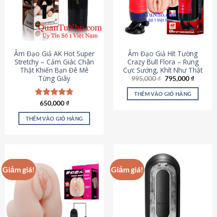
Âm Đạo Giả AK Hot Super
Âm Đạo Giả Hít Tường
Stretchy – Cảm Giác Chân
Crazy Bull Flora – Rung
Thật Khiến Bạn Đê Mê
Cực Sướng, Khít Như Thật
Từng Giây
Giá
Giá
995,000
₫
795,000
₫
gốc
hiện
là:
tại
THÊM VÀO GIỎ HÀNG
995,000 ₫.
là:
Được xếp
650,000
₫
795,000
hạng
4.75
5 sao
THÊM VÀO GIỎ HÀNG
Giảm giá!
Giảm giá!