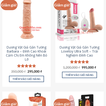
Giảm giá!
Giảm giá!
Dương Vật Giả Gắn Tường
Dương Vật Giả Gắn Tường
Barbara – Đỉnh Cao Khoái
Lovetoy Ultra Soft – Trải
Cảm Chị Em Không Nên Bỏ
Nghiệm Đỉnh Cao
Lỡ
Giá
Giá
1,200,000
Được xếp
₫
995,000
₫
gốc
hiện
Giá
Giá
hạng
4.82
350,000
Được xếp
₫
295,000
₫
là:
tại
gốc
hiện
5 sao
THÊM VÀO GIỎ HÀNG
hạng
4.79
1,200,000 ₫.
là:
là:
tại
5 sao
THÊM VÀO GIỎ HÀNG
995,00
350,000 ₫.
là:
295,000 ₫.
Giảm giá!
Giảm giá!