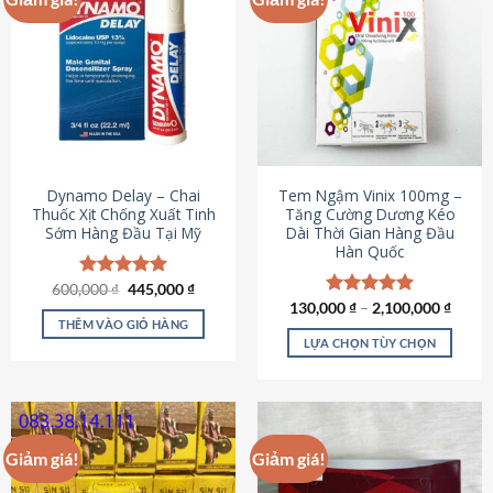
Dynamo Delay – Chai
Tem Ngậm Vinix 100mg –
Thuốc Xịt Chống Xuất Tinh
Tăng Cường Dương Kéo
Sớm Hàng Đầu Tại Mỹ
Dài Thời Gian Hàng Đầu
Hàn Quốc
Giá
Giá
600,000
Được xếp
₫
445,000
₫
gốc
hiện
hạng
5.00
130,000
Được xếp
₫
–
2,100,000
₫
là:
tại
5 sao
THÊM VÀO GIỎ HÀNG
hạng
5.00
600,000 ₫.
là:
5 sao
LỰA CHỌN TÙY CHỌN
445,000 ₫.
Sản
phẩm
này
có
Giảm giá!
Giảm giá!
nhiều
biến