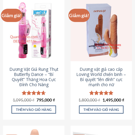
Giảm giá!
Giảm giá!
Dương Vật Giả Rung Thụt
Dương vật giả cao cấp
Butterfly Dance – “Bí
Loving World chiến binh –
Quyết” Thăng Hoa Cực
Bí quyết “lên đỉnh” cực
Đỉnh Cho Nàng
mạnh cho nữ
Giá
Giá
Giá
Giá
1,095,000
Được xếp
₫
795,000
₫
1,800,000
Được xếp
₫
1,495,000
₫
gốc
hiện
gốc
hiện
hạng
4.65
hạng
4.89
là:
tại
là:
tại
5 sao
5 sao
THÊM VÀO GIỎ HÀNG
THÊM VÀO GIỎ HÀNG
1,095,000 ₫.
là:
1,800,000 ₫.
là:
795,000 ₫.
1,495