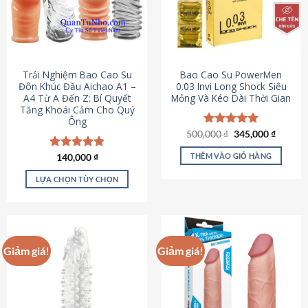
Trải Nghiệm Bao Cao Su
Bao Cao Su PowerMen
Đôn Khúc Đầu Aichao A1 –
0.03 Invi Long Shock Siêu
A4 Từ A Đến Z: Bí Quyết
Mỏng Và Kéo Dài Thời Gian
Tăng Khoái Cảm Cho Quý
Ông
Giá
Giá
500,000
Được xếp
₫
345,000
₫
gốc
hiện
hạng
4.85
là:
tại
5 sao
THÊM VÀO GIỎ HÀNG
Được xếp
140,000
₫
500,000 ₫.
là:
hạng
4.88
345,000
5 sao
LỰA CHỌN TÙY CHỌN
Sản
phẩm
này
có
Giảm giá!
Giảm giá!
nhiều
biến
thể.
Các