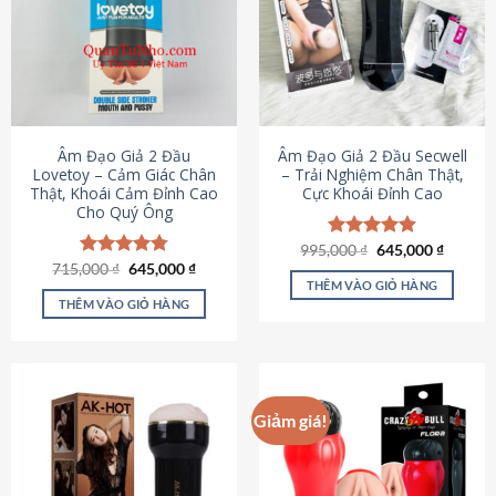
Âm Đạo Giả 2 Đầu
Âm Đạo Giả 2 Đầu Secwell
Lovetoy – Cảm Giác Chân
– Trải Nghiệm Chân Thật,
Thật, Khoái Cảm Đỉnh Cao
Cực Khoái Đỉnh Cao
Cho Quý Ông
Giá
Giá
995,000
Được xếp
₫
645,000
₫
gốc
hiện
Giá
Giá
hạng
4.88
715,000
Được xếp
₫
645,000
₫
là:
tại
gốc
hiện
5 sao
THÊM VÀO GIỎ HÀNG
hạng
4.79
995,000 ₫.
là:
là:
tại
5 sao
THÊM VÀO GIỎ HÀNG
645,000
715,000 ₫.
là:
645,000 ₫.
Giảm giá!