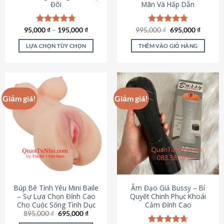
Đôi
Mãn Và Hấp Dẫn
Giá
Giá
95,000
Được xếp
₫
–
195,000
₫
995,000
Được xếp
₫
695,000
₫
gốc
hiện
hạng
4.70
hạng
4.80
là:
tại
5 sao
5 sao
LỰA CHỌN TÙY CHỌN
THÊM VÀO GIỎ HÀNG
995,000 ₫.
là:
695,000
Sản
phẩm
này
có
Giảm giá!
Giảm giá!
nhiều
biến
thể.
Các
tùy
chọn
có
thể
được
Búp Bê Tình Yêu Mini Baile
Âm Đạo Giả Bussy – Bí
chọn
– Sự Lựa Chọn Đỉnh Cao
Quyết Chinh Phục Khoái
Cho Cuộc Sống Tình Dục
Cảm Đỉnh Cao
trên
Giá
Giá
895,000
₫
695,000
₫
trang
gốc
hiện