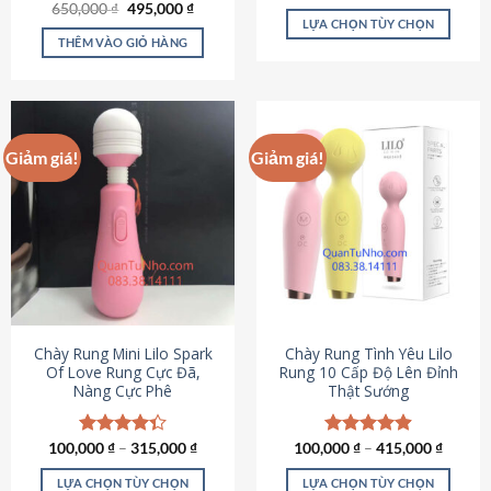
Giá
Giá
hạng
4.80
650,000
Được xếp
₫
495,000
₫
gốc
hiện
5 sao
LỰA CHỌN TÙY CHỌN
hạng
4.72
là:
tại
5 sao
THÊM VÀO GIỎ HÀNG
Sản
650,000 ₫.
là:
495,000 ₫.
phẩm
này
có
nhiều
Giảm giá!
Giảm giá!
biến
thể.
Các
tùy
chọn
có
thể
được
chọn
Chày Rung Mini Lilo Spark
Chày Rung Tình Yêu Lilo
Of Love Rung Cực Đã,
Rung 10 Cấp Độ Lên Đỉnh
trên
Nàng Cực Phê
Thật Sướng
trang
sản
phẩm
100,000
Được xếp
₫
–
315,000
₫
100,000
Được xếp
₫
–
415,000
₫
hạng
4.33
hạng
4.94
5 sao
5 sao
LỰA CHỌN TÙY CHỌN
LỰA CHỌN TÙY CHỌN