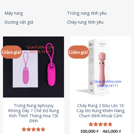
Máy rung
Trứng rung tình yêu
Dương vật giả
Chày rung tình yêu
Giảm giá!
Giảm giá!
Trứng Rung Aphojoy
Chày Rung 2 Đầu Lilo 10
Không Dây 7 Chế Độ Rung
Cấp Độ Rung Khiến Nàng
Kích Thích Thăng Hoa Tột
Chạm Đỉnh Khoái Cảm
Đỉnh
100,000
Được xếp
₫
–
465,000
₫