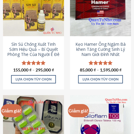
thể.
Các
tùy
chọn
có
thể
được
Sìn Sú Chống Xuất Tinh
Kẹo Hamer Ông Ngậm Bà
chọn
Sớm Hiệu Quả – Bí Quyết
khen Tăng Cường Sinh Lý
Phòng The Của Người Ê Đê
Nam Giới Đỉnh Nhất
trên
trang
sản
155,000
Được xếp
₫
–
295,000
₫
85,000
Được xếp
₫
–
1,595,000
₫
phẩm
hạng
4.95
hạng
5.00
5 sao
5 sao
LỰA CHỌN TÙY CHỌN
LỰA CHỌN TÙY CHỌN
Sản
Sản
phẩm
phẩm
này
này
có
có
Giảm giá!
Giảm giá!
nhiều
nhiều
biến
biến
thể.
thể.
Các
Các