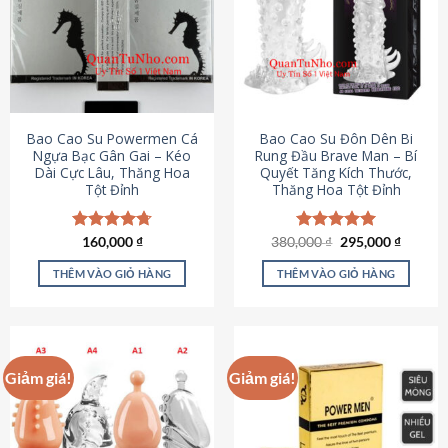
thể.
Các
tùy
chọn
có
thể
được
Bao Cao Su Powermen Cá
Bao Cao Su Đôn Dên Bi
chọn
Ngựa Bạc Gân Gai – Kéo
Rung Đầu Brave Man – Bí
Dài Cực Lâu, Thăng Hoa
Quyết Tăng Kích Thước,
trên
Tột Đỉnh
Thăng Hoa Tột Đỉnh
trang
sản
phẩm
Giá
Giá
Được xếp
160,000
₫
380,000
Được xếp
₫
295,000
₫
gốc
hiện
hạng
4.73
hạng
5.00
là:
tại
5 sao
5 sao
THÊM VÀO GIỎ HÀNG
THÊM VÀO GIỎ HÀNG
380,000 ₫.
là:
295,000
Giảm giá!
Giảm giá!