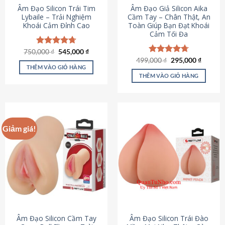
Âm Đạo Silicon Trái Tim
Âm Đạo Giả Silicon Aika
Lybaile – Trải Nghiệm
Cầm Tay – Chân Thật, An
Khoái Cảm Đỉnh Cao
Toàn Giúp Bạn Đạt Khoái
Cảm Tối Đa
Giá
Giá
750,000
Được xếp
₫
545,000
₫
gốc
hiện
hạng
4.70
Giá
Giá
499,000
Được xếp
₫
295,000
₫
là:
tại
gốc
hiện
5 sao
THÊM VÀO GIỎ HÀNG
hạng
4.75
750,000 ₫.
là:
là:
tại
5 sao
THÊM VÀO GIỎ HÀNG
545,000 ₫.
499,000 ₫.
là:
295,000
Giảm giá!
Âm Đạo Silicon Cầm Tay
Âm Đạo Silicon Trái Đào