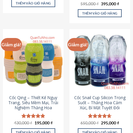
sản
là:
tại
THÊM VÀO GIỎ HÀNG
Giá
Giá
595,000
Được xếp
₫
395,000
₫
895,000 ₫.
là:
phẩm
gốc
hiện
hạng
4.64
695,000 ₫.
là:
tại
5 sao
THÊM VÀO GIỎ HÀNG
595,000 ₫.
là:
395,000
Giảm giá!
Giảm giá!
Cốc Qing – Thiết Kế Ngụy
Cốc Snail Cup Silicon Trong
Trang, Siêu Mềm Mại, Trải
Suốt – Thăng Hoa Cảm
Nghiệm Thăng Hoa
Xúc, Bí Mật Tuyệt Đối
Giá
Giá
Giá
Giá
430,000
Được xếp
₫
195,000
₫
650,000
Được xếp
₫
295,000
₫
gốc
hiện
gốc
hiện
hạng
4.78
hạng
4.69
là:
tại
là:
tại
5 sao
5 sao
THÊM VÀO GIỎ HÀNG
THÊM VÀO GIỎ HÀNG