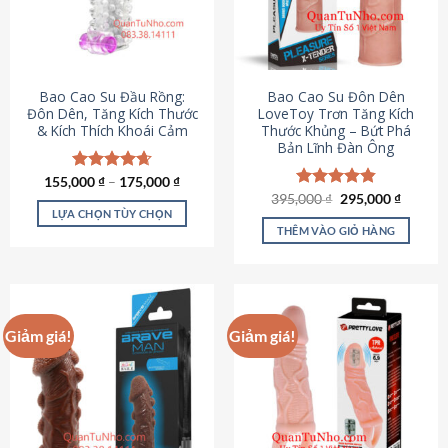
tùy
chọn
có
thể
được
Bao Cao Su Đầu Rồng:
Bao Cao Su Đôn Dên
chọn
Đôn Dên, Tăng Kích Thước
LoveToy Trơn Tăng Kích
& Kích Thích Khoái Cảm
Thước Khủng – Bứt Phá
trên
Bản Lĩnh Đàn Ông
trang
sản
155,000
Được xếp
₫
–
175,000
₫
phẩm
hạng
4.69
Giá
Giá
395,000
Được xếp
₫
295,000
₫
gốc
hiện
5 sao
LỰA CHỌN TÙY CHỌN
hạng
4.82
là:
tại
5 sao
THÊM VÀO GIỎ HÀNG
Sản
395,000 ₫.
là:
295,000
phẩm
này
có
nhiều
Giảm giá!
Giảm giá!
biến
thể.
Các
tùy
chọn
có