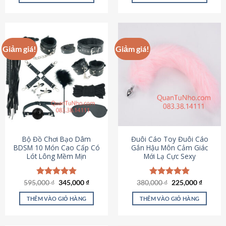
Sản
Sản
phẩm
phẩm
này
này
có
có
Giảm giá!
Giảm giá!
nhiều
nhiều
biến
biến
thể.
thể.
Các
Các
tùy
tùy
chọn
chọn
có
có
thể
thể
được
được
Bộ Đồ Chơi Bạo Dâm
Đuôi Cáo Toy Đuôi Cáo
chọn
chọn
BDSM 10 Món Cao Cấp Có
Gắn Hậu Môn Cảm Giác
Lót Lông Mềm Mịn
Mới Lạ Cực Sexy
trên
trên
trang
trang
sản
sản
Giá
Giá
Giá
Giá
595,000
Được xếp
₫
345,000
₫
380,000
Được xếp
₫
225,000
₫
phẩm
phẩm
gốc
hiện
gốc
hiện
hạng
4.88
hạng
4.88
là:
tại
là:
tại
5 sao
5 sao
THÊM VÀO GIỎ HÀNG
THÊM VÀO GIỎ HÀNG
595,000 ₫.
là:
380,000 ₫.
là:
345,000 ₫.
225,000