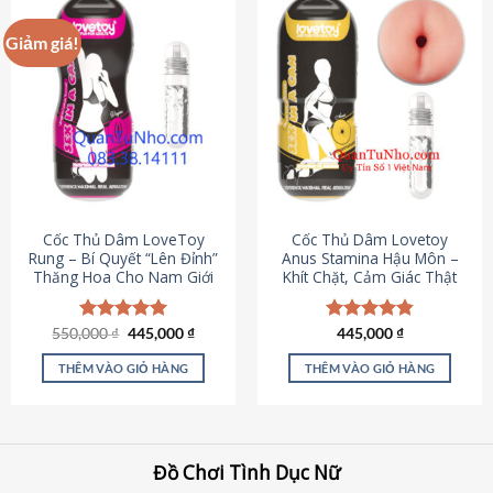
Giảm giá!
Cốc Thủ Dâm LoveToy
Cốc Thủ Dâm Lovetoy
Rung – Bí Quyết “Lên Đỉnh”
Anus Stamina Hậu Môn –
Thăng Hoa Cho Nam Giới
Khít Chặt, Cảm Giác Thật
Giá
Giá
550,000
Được xếp
₫
445,000
₫
Được xếp
445,000
₫
gốc
hiện
hạng
5.00
hạng
4.84
là:
tại
5 sao
5 sao
THÊM VÀO GIỎ HÀNG
THÊM VÀO GIỎ HÀNG
550,000 ₫.
là:
445,000 ₫.
Đồ Chơi Tình Dục Nữ