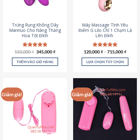
Trứng Rung Không Dây
Máy Massage Tình Yêu
Mannuo Cho Nàng Thăng
Điểm G Lilo Chỉ 1 Chạm Là
Hoa Tột Đỉnh
Lên Đỉnh
Giá
Giá
550,000
Được xếp
₫
345,000
₫
120,000
Được xếp
₫
–
715,000
₫
gốc
hiện
hạng
4.81
hạng
4.85
là:
tại
5 sao
5 sao
THÊM VÀO GIỎ HÀNG
LỰA CHỌN TÙY CHỌN
550,000 ₫.
là:
345,000 ₫.
Sản
phẩm
này
có
Giảm giá!
Giảm giá!
nhiều
biến
thể.
Các
tùy
chọn
có