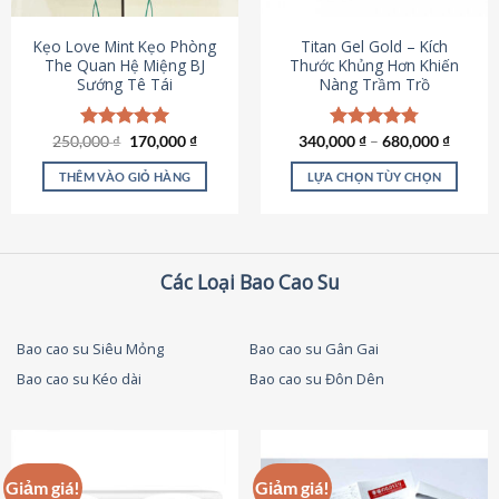
thể
được
Kẹo Love Mint Kẹo Phòng
Titan Gel Gold – Kích
chọn
The Quan Hệ Miệng BJ
Thước Khủng Hơn Khiến
Sướng Tê Tái
Nàng Trầm Trồ
trên
trang
sản
Giá
Giá
250,000
Được xếp
₫
170,000
₫
340,000
Được xếp
₫
–
680,000
₫
phẩm
gốc
hiện
hạng
5.00
hạng
4.79
là:
tại
5 sao
5 sao
THÊM VÀO GIỎ HÀNG
LỰA CHỌN TÙY CHỌN
250,000 ₫.
là:
170,000 ₫.
Sản
phẩm
này
có
Các Loại Bao Cao Su
nhiều
biến
thể.
Bao cao su Siêu Mỏng
Bao cao su Gân Gai
Các
Bao cao su Kéo dài
Bao cao su Đôn Dên
tùy
chọn
có
thể
được
Giảm giá!
Giảm giá!