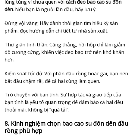
lúng túng vì chưa quen với
cách đeo bao cao su đôn
dên
. Nếu bạn là người lần đầu, hãy lưu ý:
Đừng vội vàng: Hãy dành thời gian tìm hiểu kỹ sản
phẩm, đọc hướng dẫn chi tiết từ nhà sản xuất.
Thư giãn tinh thần: Căng thẳng, hồi hộp chỉ làm giảm
độ cương cứng, khiến việc đeo bao trở nên khó khăn
hơn.
Kiểm soát tốc độ: Với phần đầu rồng hoặc gai, bạn nên
bắt đầu chậm rãi, để cả hai cùng làm quen.
Trò chuyện với bạn tình: Sự hợp tác và giao tiếp của
bạn tình là yếu tố quan trọng để đảm bảo cả hai đều
thoải mái, không bị “quá tải”.
8. Kinh nghiệm chọn bao cao su đôn dên đầu
rồng phù hợp