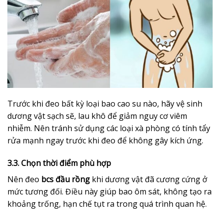
Trước khi đeo bất kỳ loại bao cao su nào, hãy vệ sinh
dương vật sạch sẽ, lau khô để giảm nguy cơ viêm
nhiễm. Nên tránh sử dụng các loại xà phòng có tính tẩy
rửa mạnh ngay trước khi đeo để không gây kích ứng.
3.3. Chọn thời điểm phù hợp
Nên đeo
bcs đầu rồng
khi dương vật đã cương cứng ở
mức tương đối. Điều này giúp bao ôm sát, không tạo ra
khoảng trống, hạn chế tụt ra trong quá trình quan hệ.