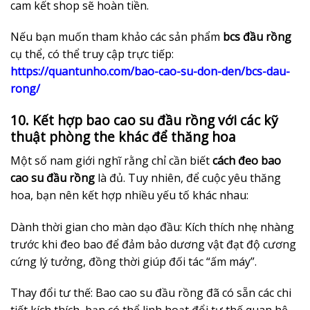
cam kết shop sẽ hoàn tiền.
Nếu bạn muốn tham khảo các sản phẩm
bcs đầu rồng
cụ thể, có thể truy cập trực tiếp:
https://quantunho.com/bao-cao-su-don-den/bcs-dau-
rong/
10. Kết hợp bao cao su đầu rồng với các kỹ
thuật phòng the khác để thăng hoa
Một số nam giới nghĩ rằng chỉ cần biết
cách đeo bao
cao su đầu rồng
là đủ. Tuy nhiên, để cuộc yêu thăng
hoa, bạn nên kết hợp nhiều yếu tố khác nhau:
Dành thời gian cho màn dạo đầu: Kích thích nhẹ nhàng
trước khi đeo bao để đảm bảo dương vật đạt độ cương
cứng lý tưởng, đồng thời giúp đối tác “ấm máy”.
Thay đổi tư thế: Bao cao su đầu rồng đã có sẵn các chi