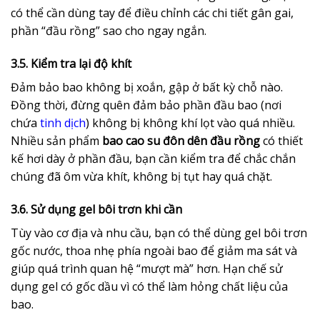
có thể cần dùng tay để điều chỉnh các chi tiết gân gai,
phần “đầu rồng” sao cho ngay ngắn.
3.5. Kiểm tra lại độ khít
Đảm bảo bao không bị xoắn, gập ở bất kỳ chỗ nào.
Đồng thời, đừng quên đảm bảo phần đầu bao (nơi
chứa
tinh dịch
) không bị không khí lọt vào quá nhiều.
Nhiều sản phẩm
bao cao su đôn dên đầu rồng
có thiết
kế hơi dày ở phần đầu, bạn cần kiểm tra để chắc chắn
chúng đã ôm vừa khít, không bị tụt hay quá chặt.
3.6. Sử dụng gel bôi trơn khi cần
Tùy vào cơ địa và nhu cầu, bạn có thể dùng gel bôi trơn
gốc nước, thoa nhẹ phía ngoài bao để giảm ma sát và
giúp quá trình quan hệ “mượt mà” hơn. Hạn chế sử
dụng gel có gốc dầu vì có thể làm hỏng chất liệu của
bao.