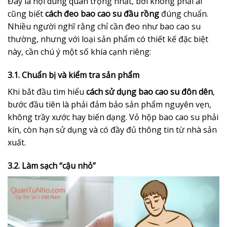
Đây là nội dung quan trọng nhất, bởi không phải ai
cũng biết
cách đeo bao cao su đầu rồng
đúng chuẩn.
Nhiều người nghĩ rằng chỉ cần đeo như bao cao su
thường, nhưng với loại sản phẩm có thiết kế đặc biệt
này, cần chú ý một số khía cạnh riêng:
3.1. Chuẩn bị và kiểm tra sản phẩm
Khi bắt đầu tìm hiểu
cách sử dụng bao cao su đôn dên
,
bước đầu tiên là phải đảm bảo sản phẩm nguyên vẹn,
không trầy xước hay biến dạng. Vỏ hộp bao cao su phải
kín, còn hạn sử dụng và có đầy đủ thông tin từ nhà sản
xuất.
3.2. Làm sạch “cậu nhỏ”