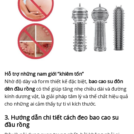
Hỗ trợ những nam giới “khiêm tốn”
Nhờ độ dày và form thiết kế đặc biệt,
bao cao su đôn
dên đầu rồng
có thể giúp tăng nhẹ chiều dài và đường
kính dương vật, là giải pháp tâm lý và thể chất hiệu quả
cho những ai cảm thấy tự ti vì kích thước.
3. Hướng dẫn chi tiết cách đeo bao cao su
đầu rồng