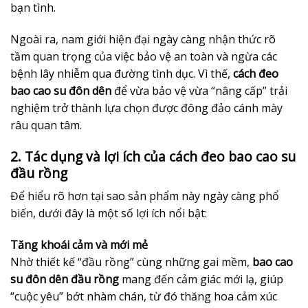
bạn tình.
Ngoài ra, nam giới hiện đại ngày càng nhận thức rõ
tầm quan trọng của việc bảo vệ an toàn và ngừa các
bệnh lây nhiễm qua đường tình dục. Vì thế,
cách đeo
bao cao su đôn dên
để vừa bảo vệ vừa “nâng cấp” trải
nghiệm trở thành lựa chọn được đông đảo cánh mày
râu quan tâm.
2. Tác dụng và lợi ích của cách đeo bao cao su
đầu rồng
Để hiểu rõ hơn tại sao sản phẩm này ngày càng phổ
biến, dưới đây là một số lợi ích nổi bật:
Tăng khoái cảm và mới mẻ
Nhờ thiết kế “đầu rồng” cùng những gai mềm,
bao cao
su đôn dên đầu rồng
mang đến cảm giác mới lạ, giúp
“cuộc yêu” bớt nhàm chán, từ đó thăng hoa cảm xúc