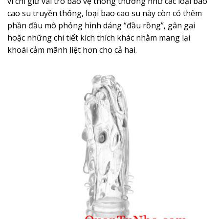
vì chỉ giữ vai trò bảo vệ thông thường như các loại bao
cao su truyền thống, loại bao cao su này còn có thêm
phần đầu mô phỏng hình dáng “đầu rồng”, gân gai
hoặc những chi tiết kích thích khác nhằm mang lại
khoái cảm mãnh liệt hơn cho cả hai.