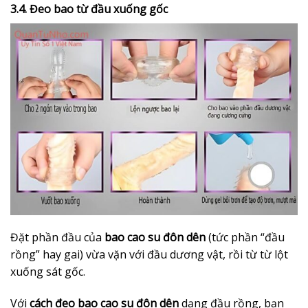
3.4. Đeo bao từ đầu xuống gốc
Đặt phần đầu của
bao cao su đôn dên
(tức phần “đầu
rồng” hay gai) vừa vặn với đầu dương vật, rồi từ từ lột
xuống sát gốc.
Với
cách đeo bao cao su đôn dên
dạng đầu rồng, bạn