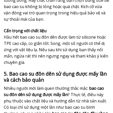
tương đồng. Hãy chắc chắn rằng bạn chọn đúng size để
bao cao su không bị lỏng hoặc quá chật. Kích cỡ vừa
vặn đóng vai trò quan trọng trong hiệu quả bảo vệ và
sự thoải mái của bạn.
Cẩn trọng với chất liệu
Hầu hết bao cao su đôn dên được làm từ silicone hoặc
TPE cao cấp, co giãn tốt. Song, một số người có thể dị
ứng với vật liệu lạ. Nếu sau khi sử dụng bạn thấy nổi
mẩn, ngứa rát thì nên ngưng ngay và tham khảo ý kiến
chuyên gia.
5. Bao cao su đôn dên sử dụng được mấy lần
và cách bảo quản
Nhiều người mới làm quen thường thắc mắc:
bao cao
su đôn dên sử dụng được mấy lần
? Thực tế, điều này
phụ thuộc vào chất liệu và hướng dẫn từ nhà sản xuất.
Có loại chỉ sử dụng một lần như bao cao su bình