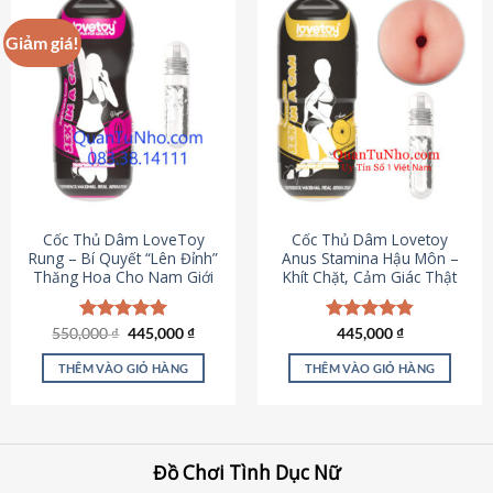
Giảm giá!
Cốc Thủ Dâm LoveToy
Cốc Thủ Dâm Lovetoy
Rung – Bí Quyết “Lên Đỉnh”
Anus Stamina Hậu Môn –
Thăng Hoa Cho Nam Giới
Khít Chặt, Cảm Giác Thật
Giá
Giá
550,000
Được xếp
₫
445,000
₫
Được xếp
445,000
₫
gốc
hiện
hạng
5.00
hạng
4.84
là:
tại
5 sao
5 sao
THÊM VÀO GIỎ HÀNG
THÊM VÀO GIỎ HÀNG
550,000 ₫.
là:
445,000 ₫.
Đồ Chơi Tình Dục Nữ