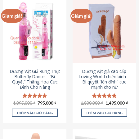
Giảm giá!
Giảm giá!
Dương Vật Giả Rung Thụt
Dương vật giả cao cấp
Butterfly Dance – “Bí
Loving World chiến binh –
Quyết” Thăng Hoa Cực
Bí quyết “lên đỉnh” cực
Đỉnh Cho Nàng
mạnh cho nữ
Giá
Giá
Giá
Giá
1,095,000
Được xếp
₫
795,000
₫
1,800,000
Được xếp
₫
1,495,000
₫
gốc
hiện
gốc
hiện
hạng
4.65
hạng
4.89
là:
tại
là:
tại
5 sao
5 sao
THÊM VÀO GIỎ HÀNG
THÊM VÀO GIỎ HÀNG
1,095,000 ₫.
là:
1,800,000 ₫.
là:
795,000 ₫.
1,495