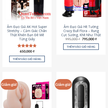
Âm Đạo Giả AK Hot Super
Âm Đạo Giả Hít Tường
Stretchy – Cảm Giác Chân
Crazy Bull Flora – Rung
Thật Khiến Bạn Đê Mê
Cực Sướng, Khít Như Thật
Từng Giây
Giá
Giá
995,000
₫
795,000
₫
gốc
hiện
là:
tại
THÊM VÀO GIỎ HÀNG
995,000 ₫.
là:
Được xếp
650,000
₫
795,000
hạng
4.75
5 sao
THÊM VÀO GIỎ HÀNG
Giảm giá!
Giảm giá!