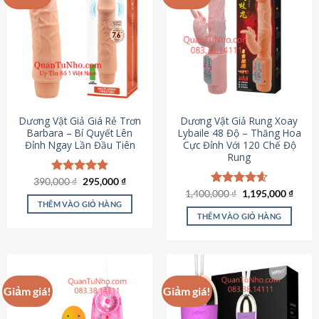
Dương Vật Giả Giá Rẻ Trơn
Dương Vật Giả Rung Xoay
Barbara – Bí Quyết Lên
Lybaile 48 Độ – Thăng Hoa
Đỉnh Ngay Lần Đầu Tiên
Cực Đỉnh Với 120 Chế Độ
Rung
Giá
Giá
390,000
Được xếp
₫
295,000
₫
gốc
hiện
hạng
4.90
Giá
Giá
1,400,000
Được xếp
₫
1,195,000
₫
là:
tại
gốc
hiện
5 sao
THÊM VÀO GIỎ HÀNG
hạng
4.62
390,000 ₫.
là:
là:
tại
5 sao
THÊM VÀO GIỎ HÀNG
295,000 ₫.
1,400,000 ₫.
là:
1,195
Giảm giá!
Giảm giá!