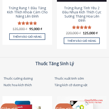
thể
được
Trứng Rung 1 Đầu Tăng
Trứng Rung Tình Yêu 2
chọn
Kích Thích Khoái Cảm Cho
Đầu Nhựa Kích Thích Cực
Nàng Lên Đỉnh
Sướng Thăng Hoa Lên
trên
Đỉnh
trang
sản
Giá
Giá
135,000
Được xếp
₫
95,000
₫
phẩm
gốc
hiện
hạng
4.87
Giá
Giá
220,000
Được xếp
₫
125,000
₫
là:
tại
gốc
hiện
5 sao
THÊM VÀO GIỎ HÀNG
hạng
4.79
135,000 ₫.
là:
là:
tại
5 sao
THÊM VÀO GIỎ HÀNG
95,000 ₫.
220,000 ₫.
là:
125,000
Thuốc Tăng Sinh Lý
Thuốc cường dương
Thuốc xuất tinh sớm
Nước hoa kích thích
Tăng kích cỡ dương vật
Giảm giá!
Giảm giá!