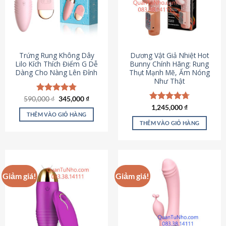
Trứng Rung Không Dây
Dương Vật Giả Nhiệt Hot
Lilo Kích Thích Điểm G Dễ
Bunny Chính Hãng: Rung
Dàng Cho Nàng Lên Đỉnh
Thụt Mạnh Mẽ, Ấm Nóng
Như Thật
Giá
Giá
590,000
Được xếp
₫
345,000
₫
gốc
hiện
hạng
4.79
Được xếp
1,245,000
₫
là:
tại
5 sao
THÊM VÀO GIỎ HÀNG
hạng
4.73
590,000 ₫.
là:
5 sao
THÊM VÀO GIỎ HÀNG
345,000 ₫.
Giảm giá!
Giảm giá!