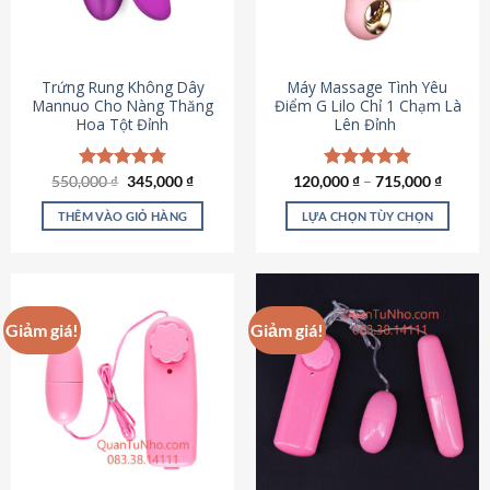
Trứng Rung Không Dây
Máy Massage Tình Yêu
Mannuo Cho Nàng Thăng
Điểm G Lilo Chỉ 1 Chạm Là
Hoa Tột Đỉnh
Lên Đỉnh
Giá
Giá
550,000
Được xếp
₫
345,000
₫
120,000
Được xếp
₫
–
715,000
₫
gốc
hiện
hạng
4.81
hạng
4.85
là:
tại
5 sao
5 sao
THÊM VÀO GIỎ HÀNG
LỰA CHỌN TÙY CHỌN
550,000 ₫.
là:
345,000 ₫.
Sản
phẩm
này
có
Giảm giá!
Giảm giá!
nhiều
biến
thể.
Các
tùy
chọn
có