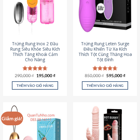
Trứng Rung Inox 2 Đầu
Trứng Rung Leten Surge
Rung Siêu Khỏe Siêu Kích
Điều Khiển Từ Xa Kích
Thích Tăng Khoái Cảm
Thích Tột Cùng Thăng Hoa
Cho Nàng
Tột Đỉnh
Giá
Giá
Giá
Giá
290,000
Được xếp
₫
195,000
₫
850,000
Được xếp
₫
595,000
₫
gốc
hiện
gốc
hiện
hạng
4.64
hạng
4.69
là:
tại
là:
tại
5 sao
5 sao
THÊM VÀO GIỎ HÀNG
THÊM VÀO GIỎ HÀNG
290,000 ₫.
là:
850,000 ₫.
là:
195,000 ₫.
595,000
Giảm giá!