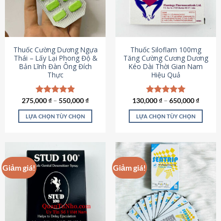
tùy
tùy
chọn
chọn
có
có
thể
thể
được
được
Thuốc Cường Dương Ngựa
Thuốc Siloflam 100mg
chọn
chọn
Thái – Lấy Lại Phong Độ &
Tăng Cường Cương Dương
Bản Lĩnh Đàn Ông Đích
Kéo Dài Thời Gian Nam
trên
trên
Thực
Hiệu Quả
trang
trang
sản
sản
phẩm
phẩm
275,000
Được xếp
₫
–
550,000
₫
130,000
Được xếp
₫
–
650,000
₫
hạng
4.87
hạng
5.00
5 sao
5 sao
LỰA CHỌN TÙY CHỌN
LỰA CHỌN TÙY CHỌN
Sản
Sản
phẩm
phẩm
này
này
có
có
Giảm giá!
Giảm giá!
nhiều
nhiều
biến
biến
thể.
thể.
Các
Các
tùy
tùy
chọn
chọn