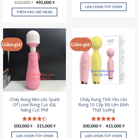
Giá
Giá
hạng
4.80
650,000
Được xếp
₫
495,000
₫
gốc
hiện
5 sao
LỰA CHỌN TÙY CHỌN
hạng
4.72
là:
tại
5 sao
THÊM VÀO GIỎ HÀNG
Sản
650,000 ₫.
là:
495,000 ₫.
phẩm
này
có
nhiều
Giảm giá!
Giảm giá!
biến
thể.
Các
tùy
chọn
có
thể
được
chọn
Chày Rung Mini Lilo Spark
Chày Rung Tình Yêu Lilo
Of Love Rung Cực Đã,
Rung 10 Cấp Độ Lên Đỉnh
trên
Nàng Cực Phê
Thật Sướng
trang
sản
phẩm
100,000
Được xếp
₫
–
315,000
₫
100,000
Được xếp
₫
–
415,000
₫
hạng
4.33
hạng
4.94
5 sao
5 sao
LỰA CHỌN TÙY CHỌN
LỰA CHỌN TÙY CHỌN