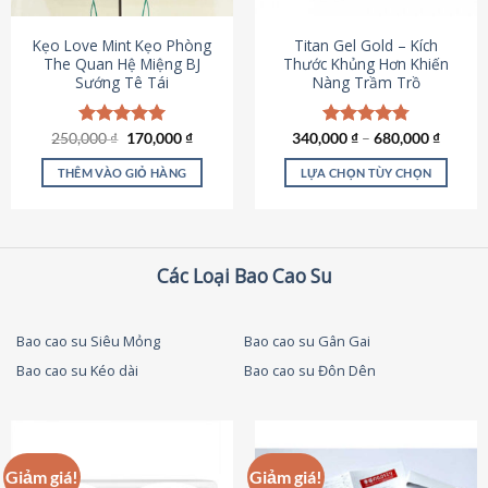
thể
được
Kẹo Love Mint Kẹo Phòng
Titan Gel Gold – Kích
chọn
The Quan Hệ Miệng BJ
Thước Khủng Hơn Khiến
Sướng Tê Tái
Nàng Trầm Trồ
trên
trang
sản
Giá
Giá
250,000
Được xếp
₫
170,000
₫
340,000
Được xếp
₫
–
680,000
₫
phẩm
gốc
hiện
hạng
5.00
hạng
4.79
là:
tại
5 sao
5 sao
THÊM VÀO GIỎ HÀNG
LỰA CHỌN TÙY CHỌN
250,000 ₫.
là:
170,000 ₫.
Sản
phẩm
này
có
Các Loại Bao Cao Su
nhiều
biến
thể.
Bao cao su Siêu Mỏng
Bao cao su Gân Gai
Các
Bao cao su Kéo dài
Bao cao su Đôn Dên
tùy
chọn
có
thể
được
Giảm giá!
Giảm giá!