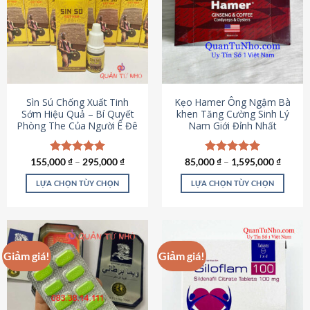
thể.
Các
tùy
chọn
có
thể
được
Sìn Sú Chống Xuất Tinh
Kẹo Hamer Ông Ngậm Bà
chọn
Sớm Hiệu Quả – Bí Quyết
khen Tăng Cường Sinh Lý
Phòng The Của Người Ê Đê
Nam Giới Đỉnh Nhất
trên
trang
sản
155,000
Được xếp
₫
–
295,000
₫
85,000
Được xếp
₫
–
1,595,000
₫
phẩm
hạng
4.95
hạng
5.00
5 sao
5 sao
LỰA CHỌN TÙY CHỌN
LỰA CHỌN TÙY CHỌN
Sản
Sản
phẩm
phẩm
này
này
có
có
Giảm giá!
Giảm giá!
nhiều
nhiều
biến
biến
thể.
thể.
Các
Các