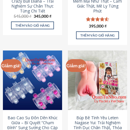
Crazy Bull Eliana – Trải
Mềm Mại Như Thật – Cảm
Nghiệm Sự Chân Thực
Giác Thật, Mê Ly Từng
Từng Chi Tiết
Phút
Giá
Giá
545,000
₫
345,000
₫
gốc
hiện
là:
tại
THÊM VÀO GIỎ HÀNG
Được xếp
395,000
₫
545,000 ₫.
là:
hạng
4.53
345,000 ₫.
5 sao
THÊM VÀO GIỎ HÀNG
Giảm giá!
Giảm giá!
Bao Cao Su Đôn Dên Khúc
Búp Bê Tình Yêu Leten
Giữa – Bí Quyết “Chạm
Nagase Yui: Trải Nghiệm
Đỉnh” Sung Sướng Cho Cặp
Tình Dục Chân Thật, Thỏa