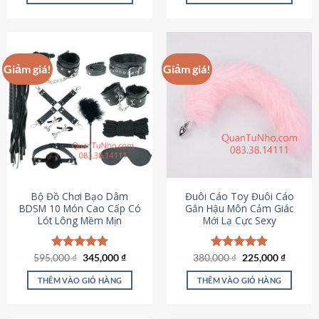
Sản
Sản
phẩm
phẩm
này
này
có
có
Giảm giá!
Giảm giá!
nhiều
nhiều
biến
biến
thể.
thể.
Các
Các
tùy
tùy
chọn
chọn
có
có
thể
thể
được
được
Bộ Đồ Chơi Bạo Dâm
Đuôi Cáo Toy Đuôi Cáo
chọn
chọn
BDSM 10 Món Cao Cấp Có
Gắn Hậu Môn Cảm Giác
Lót Lông Mềm Mịn
Mới Lạ Cực Sexy
trên
trên
trang
trang
sản
sản
Giá
Giá
Giá
Giá
595,000
Được xếp
₫
345,000
₫
380,000
Được xếp
₫
225,000
₫
phẩm
phẩm
gốc
hiện
gốc
hiện
hạng
4.88
hạng
4.88
là:
tại
là:
tại
5 sao
5 sao
THÊM VÀO GIỎ HÀNG
THÊM VÀO GIỎ HÀNG
595,000 ₫.
là:
380,000 ₫.
là:
345,000 ₫.
225,000