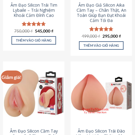
Âm Đạo Silicon Trái Tim
Âm Đạo Giả Silicon Aika
Lybaile – Trải Nghiệm
Cầm Tay – Chân Thật, An
Khoái Cảm Đỉnh Cao
Toàn Giúp Bạn Đạt Khoái
Cảm Tối Đa
Giá
Giá
750,000
Được xếp
₫
545,000
₫
gốc
hiện
hạng
4.70
Giá
Giá
499,000
Được xếp
₫
295,000
₫
là:
tại
gốc
hiện
5 sao
THÊM VÀO GIỎ HÀNG
hạng
4.75
750,000 ₫.
là:
là:
tại
5 sao
THÊM VÀO GIỎ HÀNG
545,000 ₫.
499,000 ₫.
là:
295,000
Giảm giá!
Âm Đạo Silicon Cầm Tay
Âm Đạo Silicon Trái Đào