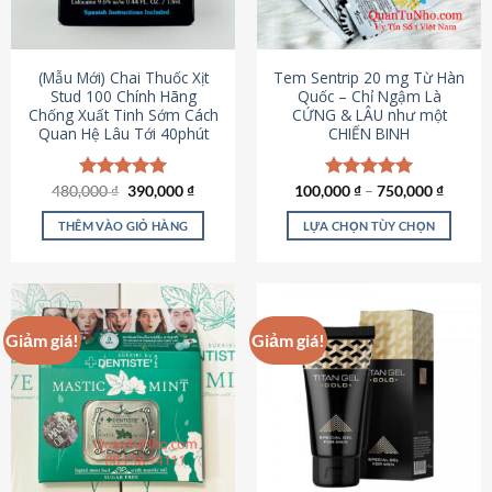
có
có
thể
thể
được
được
(Mẫu Mới) Chai Thuốc Xịt
Tem Sentrip 20 mg Từ Hàn
chọn
chọn
Stud 100 Chính Hãng
Quốc – Chỉ Ngậm Là
Chống Xuất Tinh Sớm Cách
CỨNG & LÂU như một
trên
trên
Quan Hệ Lâu Tới 40phút
CHIẾN BINH
trang
trang
sản
sản
phẩm
phẩm
Giá
Giá
480,000
Được xếp
₫
390,000
₫
100,000
Được xếp
₫
–
750,000
₫
gốc
hiện
hạng
5.00
hạng
5.00
là:
tại
5 sao
5 sao
THÊM VÀO GIỎ HÀNG
LỰA CHỌN TÙY CHỌN
480,000 ₫.
là:
390,000 ₫.
Sản
phẩm
này
có
Giảm giá!
Giảm giá!
nhiều
biến
thể.
Các
tùy
chọn
có