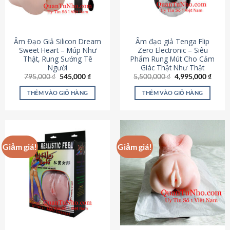
Âm Đạo Giả Silicon Dream
Âm đạo giả Tenga Flip
Sweet Heart – Múp Như
Zero Electronic – Siêu
Thật, Rung Sướng Tê
Phẩm Rung Mút Cho Cảm
Người
Giác Thật Như Thật
Giá
Giá
Giá
Giá
795,000
₫
545,000
₫
5,500,000
₫
4,995,000
₫
gốc
hiện
gốc
hiện
là:
tại
là:
tại
THÊM VÀO GIỎ HÀNG
THÊM VÀO GIỎ HÀNG
795,000 ₫.
là:
5,500,000 ₫.
là:
545,000 ₫.
4,995
Giảm giá!
Giảm giá!