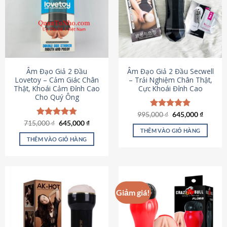
Âm Đạo Giả 2 Đầu
Âm Đạo Giả 2 Đầu Secwell
Lovetoy – Cảm Giác Chân
– Trải Nghiệm Chân Thật,
Thật, Khoái Cảm Đỉnh Cao
Cực Khoái Đỉnh Cao
Cho Quý Ông
Giá
Giá
995,000
Được xếp
₫
645,000
₫
gốc
hiện
Giá
Giá
hạng
4.88
715,000
Được xếp
₫
645,000
₫
là:
tại
gốc
hiện
5 sao
THÊM VÀO GIỎ HÀNG
hạng
4.79
995,000 ₫.
là:
là:
tại
5 sao
THÊM VÀO GIỎ HÀNG
645,000
715,000 ₫.
là:
645,000 ₫.
Giảm giá!