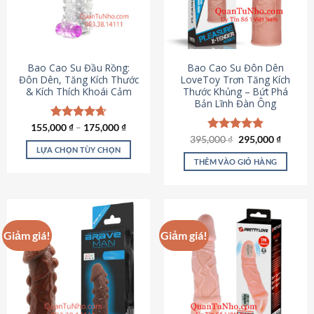
tùy
chọn
có
thể
được
Bao Cao Su Đầu Rồng:
Bao Cao Su Đôn Dên
chọn
Đôn Dên, Tăng Kích Thước
LoveToy Trơn Tăng Kích
& Kích Thích Khoái Cảm
Thước Khủng – Bứt Phá
trên
Bản Lĩnh Đàn Ông
trang
sản
155,000
Được xếp
₫
–
175,000
₫
phẩm
hạng
4.69
Giá
Giá
395,000
Được xếp
₫
295,000
₫
gốc
hiện
5 sao
LỰA CHỌN TÙY CHỌN
hạng
4.82
là:
tại
5 sao
THÊM VÀO GIỎ HÀNG
Sản
395,000 ₫.
là:
295,000
phẩm
này
có
nhiều
Giảm giá!
Giảm giá!
biến
thể.
Các
tùy
chọn
có