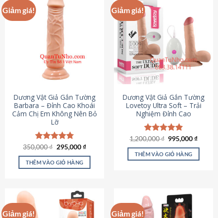
Giảm giá!
Giảm giá!
Dương Vật Giả Gắn Tường
Dương Vật Giả Gắn Tường
Barbara – Đỉnh Cao Khoái
Lovetoy Ultra Soft – Trải
Cảm Chị Em Không Nên Bỏ
Nghiệm Đỉnh Cao
Lỡ
Giá
Giá
1,200,000
Được xếp
₫
995,000
₫
gốc
hiện
Giá
Giá
hạng
4.82
350,000
Được xếp
₫
295,000
₫
là:
tại
gốc
hiện
5 sao
THÊM VÀO GIỎ HÀNG
hạng
4.79
1,200,000 ₫.
là:
là:
tại
5 sao
THÊM VÀO GIỎ HÀNG
995,00
350,000 ₫.
là:
295,000 ₫.
Giảm giá!
Giảm giá!