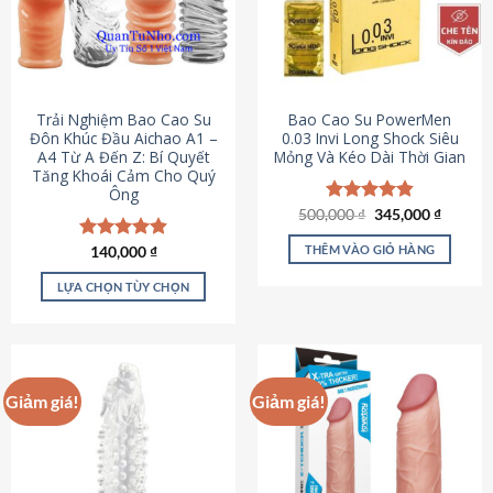
Trải Nghiệm Bao Cao Su
Bao Cao Su PowerMen
Đôn Khúc Đầu Aichao A1 –
0.03 Invi Long Shock Siêu
A4 Từ A Đến Z: Bí Quyết
Mỏng Và Kéo Dài Thời Gian
Tăng Khoái Cảm Cho Quý
Ông
Giá
Giá
500,000
Được xếp
₫
345,000
₫
gốc
hiện
hạng
4.85
là:
tại
5 sao
THÊM VÀO GIỎ HÀNG
Được xếp
140,000
₫
500,000 ₫.
là:
hạng
4.88
345,000
5 sao
LỰA CHỌN TÙY CHỌN
Sản
phẩm
này
có
Giảm giá!
Giảm giá!
nhiều
biến
thể.
Các