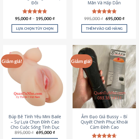
Đôi
Mãn Và Hấp Dẫn
Giá
Giá
95,000
Được xếp
₫
–
195,000
₫
995,000
Được xếp
₫
695,000
₫
gốc
hiện
hạng
4.70
hạng
4.80
là:
tại
5 sao
5 sao
LỰA CHỌN TÙY CHỌN
THÊM VÀO GIỎ HÀNG
995,000 ₫.
là:
695,000
Sản
phẩm
này
có
Giảm giá!
Giảm giá!
nhiều
biến
thể.
Các
tùy
chọn
có
thể
được
Búp Bê Tình Yêu Mini Baile
Âm Đạo Giả Bussy – Bí
chọn
– Sự Lựa Chọn Đỉnh Cao
Quyết Chinh Phục Khoái
Cho Cuộc Sống Tình Dục
Cảm Đỉnh Cao
trên
Giá
Giá
895,000
₫
695,000
₫
trang
gốc
hiện