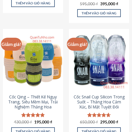
sản
là:
tại
THÊM VÀO GIỎ HÀNG
Giá
Giá
595,000
Được xếp
₫
395,000
₫
895,000 ₫.
là:
phẩm
gốc
hiện
hạng
4.64
695,000 ₫.
là:
tại
5 sao
THÊM VÀO GIỎ HÀNG
595,000 ₫.
là:
395,000
Giảm giá!
Giảm giá!
Cốc Qing – Thiết Kế Ngụy
Cốc Snail Cup Silicon Trong
Trang, Siêu Mềm Mại, Trải
Suốt – Thăng Hoa Cảm
Nghiệm Thăng Hoa
Xúc, Bí Mật Tuyệt Đối
Giá
Giá
Giá
Giá
430,000
Được xếp
₫
195,000
₫
650,000
Được xếp
₫
295,000
₫
gốc
hiện
gốc
hiện
hạng
4.78
hạng
4.69
là:
tại
là:
tại
5 sao
5 sao
THÊM VÀO GIỎ HÀNG
THÊM VÀO GIỎ HÀNG