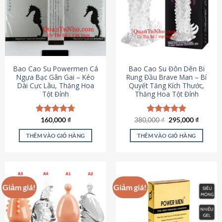
thể.
Các
tùy
chọn
có
thể
được
Bao Cao Su Powermen Cá
Bao Cao Su Đôn Dên Bi
chọn
Ngựa Bạc Gân Gai – Kéo
Rung Đầu Brave Man – Bí
Dài Cực Lâu, Thăng Hoa
Quyết Tăng Kích Thước,
trên
Tột Đỉnh
Thăng Hoa Tột Đỉnh
trang
sản
phẩm
Giá
Giá
Được xếp
160,000
₫
380,000
Được xếp
₫
295,000
₫
gốc
hiện
hạng
4.73
hạng
5.00
là:
tại
5 sao
5 sao
THÊM VÀO GIỎ HÀNG
THÊM VÀO GIỎ HÀNG
380,000 ₫.
là:
295,000
Giảm giá!
Giảm giá!