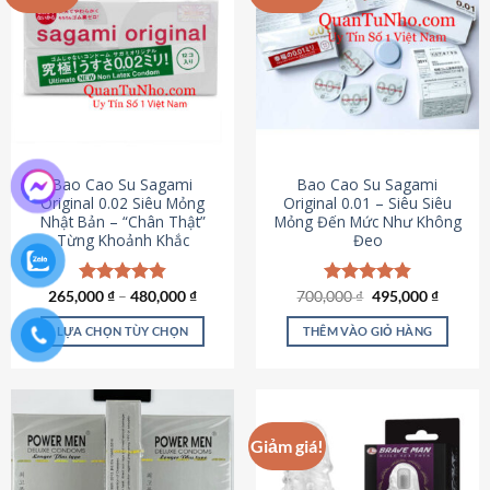
chọn
trên
trang
sản
phẩm
Bao Cao Su Sagami
Bao Cao Su Sagami
Original 0.02 Siêu Mỏng
Original 0.01 – Siêu Siêu
Nhật Bản – “Chân Thật”
Mỏng Đến Mức Như Không
Từng Khoảnh Khắc
Đeo
Giá
Giá
265,000
Được xếp
₫
–
480,000
₫
700,000
Được xếp
₫
495,000
₫
gốc
hiện
hạng
4.87
hạng
4.83
là:
tại
5 sao
5 sao
LỰA CHỌN TÙY CHỌN
THÊM VÀO GIỎ HÀNG
700,000 ₫.
là:
495,000
Sản
phẩm
này
có
Giảm giá!
nhiều
biến