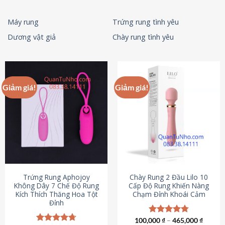
Máy rung
Trứng rung tình yêu
Dương vật giả
Chày rung tình yêu
Giảm giá!
Giảm giá!
Trứng Rung Aphojoy
Chày Rung 2 Đầu Lilo 10
Không Dây 7 Chế Độ Rung
Cấp Độ Rung Khiến Nàng
Kích Thích Thăng Hoa Tột
Chạm Đỉnh Khoái Cảm
Đỉnh
100,000
Được xếp
₫
–
465,000
₫