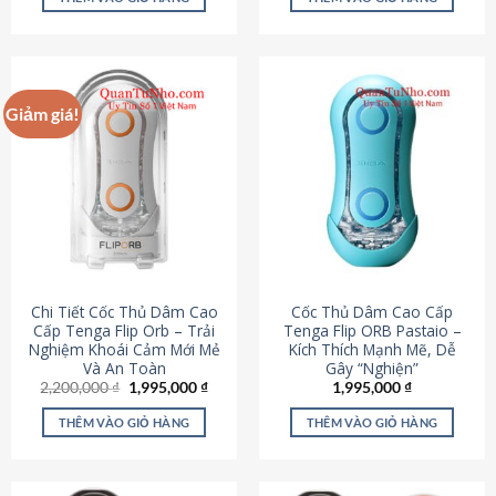
430,000 ₫.
là:
650,000 ₫.
là:
195,000 ₫.
295,000
Giảm giá!
Chi Tiết Cốc Thủ Dâm Cao
Cốc Thủ Dâm Cao Cấp
Cấp Tenga Flip Orb – Trải
Tenga Flip ORB Pastaio –
Nghiệm Khoái Cảm Mới Mẻ
Kích Thích Mạnh Mẽ, Dễ
Và An Toàn
Gây “Nghiện”
Giá
Giá
2,200,000
₫
1,995,000
₫
1,995,000
₫
gốc
hiện
là:
tại
THÊM VÀO GIỎ HÀNG
THÊM VÀO GIỎ HÀNG
2,200,000 ₫.
là:
1,995,000 ₫.