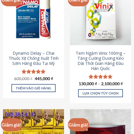
Dynamo Delay – Chai
Tem Ngậm Vinix 100mg –
Thuốc Xịt Chống Xuất Tinh
Tăng Cường Dương Kéo
Sớm Hàng Đầu Tại Mỹ
Dài Thời Gian Hàng Đầu
Hàn Quốc
Giá
Giá
600,000
Được xếp
₫
445,000
₫
gốc
hiện
hạng
5.00
130,000
Được xếp
₫
–
2,100,000
₫
là:
tại
5 sao
THÊM VÀO GIỎ HÀNG
hạng
5.00
600,000 ₫.
là:
5 sao
LỰA CHỌN TÙY CHỌN
445,000 ₫.
Sản
phẩm
này
có
Giảm giá!
Giảm giá!
nhiều
biến