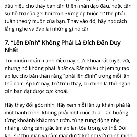
dấu hiệu cho thấy bạn cần thêm màn dạo đầu, hoặc cần
sự hỗ trợ của gel bôi trơn. Đừng ép buộc cơ thể phải
tuân theo ý muốn của bạn. Thay vào đó, hãy học cách
lắng nghe và đáp lại những gì nó cần.
7. “Lên Đỉnh” Không Phải Là Đích Đến Duy
Nhất
Tôi muốn nhấn mạnh điều này: Cực khoái rất tuyệt vời,
nhưng nó không phải là tất cả. Rất nhiều chị em tự tạo
áp lực cho bản thân rằng “phải lên đỉnh” trong mỗi lần
thủ dâm. Áp lực này, trớ trêu thay, lại chính là thứ ngăn
cản bạn đạt được cực khoái.
Hãy thay đổi góc nhìn. Hãy xem mỗi lần tự khám phá là
một hành trình, không phải một cuộc đua. Tận hưởng
từng khoảnh khắc mơn trớn, từng rung động nhẹ
nhàng, từng cảm giác ấm áp lan tỏa trong cơ thể. Đôi
khi, sự thư giãn và cảm giác được kết nối với chính mình