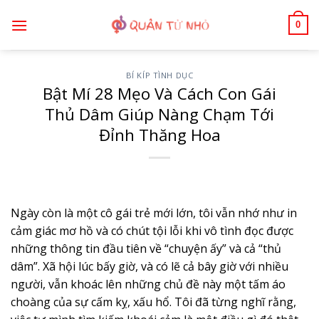
Bỏ
0
qua
nội
dung
BÍ KÍP TÌNH DỤC
Bật Mí 28 Mẹo Và Cách Con Gái
Thủ Dâm Giúp Nàng Chạm Tới
Đỉnh Thăng Hoa
Ngày còn là một cô gái trẻ mới lớn, tôi vẫn nhớ như in
cảm giác mơ hồ và có chút tội lỗi khi vô tình đọc được
những thông tin đầu tiên về “chuyện ấy” và cả “thủ
dâm”. Xã hội lúc bấy giờ, và có lẽ cả bây giờ với nhiều
người, vẫn khoác lên những chủ đề này một tấm áo
choàng của sự cấm kỵ, xấu hổ. Tôi đã từng nghĩ rằng,