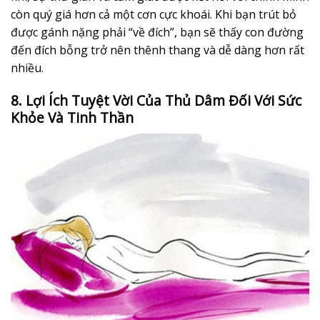
còn quý giá hơn cả một cơn cực khoái. Khi bạn trút bỏ
được gánh nặng phải “về đích”, bạn sẽ thấy con đường
đến đích bỗng trở nên thênh thang và dễ dàng hơn rất
nhiều.
8. Lợi Ích Tuyệt Vời Của Thủ Dâm Đối Với Sức
Khỏe Và Tinh Thần