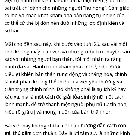
việc tự mình tìm kiếm khoái cảm là một điều gì đó thật
sai trái, chỉ dành cho những người “hư hỏng”. Cảm giác
tò mò và khao khát khám phá bản năng tự nhiên của
cơ thể cứ thế bị dồn nén dưới những lớp định kiến và
sợ hãi.
Mãi cho đến sau này, khi bước vào tuổi 25, sau vài mối
tình không mấy trọn vẹn và những cuộc trò chuyện sâu
sắc với những người bạn thân, tôi mới nhận ra rằng
mình đã sai. Hành trình khám phá cơ thể, hiểu được
điều gì khiến bản thân rung động và thăng hoa, chính
là một phần không thể thiếu của việc yêu thương và
trân trọng chính mình. Đó không phải là sự ích kỷ hay
xấu xa, mà là một cách để
giải tỏa sinh lý nữ
một cách
lành mạnh, để trở thành một người phụ nữ tự tin hơn,
hiểu rõ giá trị và mong muốn của bản thân hơn.
Bài viết này không chỉ là một bản
hướng dẫn cách con
gái thủ dâm
đơn thuần. Đây là lời tâm sự, là những kinh