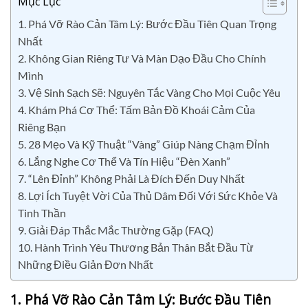
Mục Lục
1. Phá Vỡ Rào Cản Tâm Lý: Bước Đầu Tiên Quan Trọng
Nhất
2. Không Gian Riêng Tư Và Màn Dạo Đầu Cho Chính
Mình
3. Vệ Sinh Sạch Sẽ: Nguyên Tắc Vàng Cho Mọi Cuộc Yêu
4. Khám Phá Cơ Thể: Tấm Bản Đồ Khoái Cảm Của
Riêng Bạn
5. 28 Mẹo Và Kỹ Thuật “Vàng” Giúp Nàng Chạm Đỉnh
6. Lắng Nghe Cơ Thể Và Tín Hiệu “Đèn Xanh”
7. “Lên Đỉnh” Không Phải Là Đích Đến Duy Nhất
8. Lợi Ích Tuyệt Vời Của Thủ Dâm Đối Với Sức Khỏe Và
Tinh Thần
9. Giải Đáp Thắc Mắc Thường Gặp (FAQ)
10. Hành Trình Yêu Thương Bản Thân Bắt Đầu Từ
Những Điều Giản Đơn Nhất
1. Phá Vỡ Rào Cản Tâm Lý: Bước Đầu Tiên