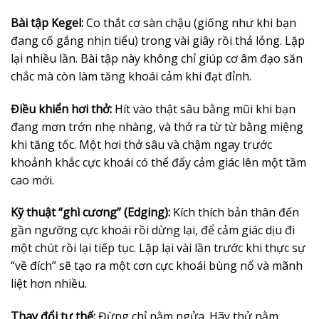
Bài tập Kegel:
Co thắt cơ sàn chậu (giống như khi bạn
đang cố gắng nhịn tiểu) trong vài giây rồi thả lỏng. Lặp
lại nhiều lần. Bài tập này không chỉ giúp cơ âm đạo săn
chắc mà còn làm tăng khoái cảm khi đạt đỉnh.
Điều khiển hơi thở:
Hít vào thật sâu bằng mũi khi bạn
đang mơn trớn nhẹ nhàng, và thở ra từ từ bằng miệng
khi tăng tốc. Một hơi thở sâu và chậm ngay trước
khoảnh khắc cực khoái có thể đẩy cảm giác lên một tầm
cao mới.
Kỹ thuật “ghì cương” (Edging):
Kích thích bản thân đến
gần ngưỡng cực khoái rồi dừng lại, để cảm giác dịu đi
một chút rồi lại tiếp tục. Lặp lại vài lần trước khi thực sự
“về đích” sẽ tạo ra một cơn cực khoái bùng nổ và mãnh
liệt hơn nhiều.
Thay đổi tư thế:
Đừng chỉ nằm ngửa. Hãy thử nằm