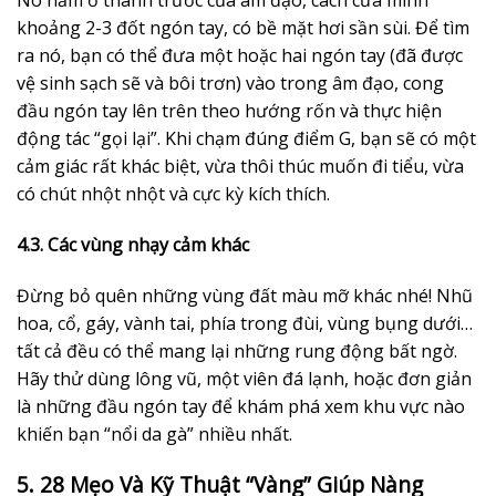
Nó nằm ở thành trước của âm đạo, cách cửa mình
khoảng 2-3 đốt ngón tay, có bề mặt hơi sần sùi. Để tìm
ra nó, bạn có thể đưa một hoặc hai ngón tay (đã được
vệ sinh sạch sẽ và bôi trơn) vào trong âm đạo, cong
đầu ngón tay lên trên theo hướng rốn và thực hiện
động tác “gọi lại”. Khi chạm đúng điểm G, bạn sẽ có một
cảm giác rất khác biệt, vừa thôi thúc muốn đi tiểu, vừa
có chút nhột nhột và cực kỳ kích thích.
4.3. Các vùng nhạy cảm khác
Đừng bỏ quên những vùng đất màu mỡ khác nhé! Nhũ
hoa, cổ, gáy, vành tai, phía trong đùi, vùng bụng dưới…
tất cả đều có thể mang lại những rung động bất ngờ.
Hãy thử dùng lông vũ, một viên đá lạnh, hoặc đơn giản
là những đầu ngón tay để khám phá xem khu vực nào
khiến bạn “nổi da gà” nhiều nhất.
5. 28 Mẹo Và Kỹ Thuật “Vàng” Giúp Nàng