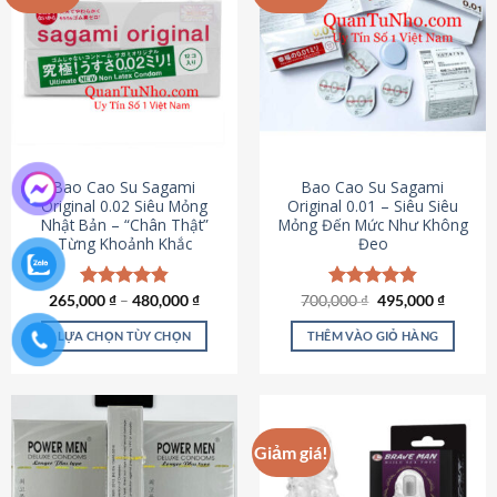
chọn
trên
trang
sản
phẩm
Bao Cao Su Sagami
Bao Cao Su Sagami
Original 0.02 Siêu Mỏng
Original 0.01 – Siêu Siêu
Nhật Bản – “Chân Thật”
Mỏng Đến Mức Như Không
Từng Khoảnh Khắc
Đeo
Giá
Giá
265,000
Được xếp
₫
–
480,000
₫
700,000
Được xếp
₫
495,000
₫
gốc
hiện
hạng
4.87
hạng
4.83
là:
tại
5 sao
5 sao
LỰA CHỌN TÙY CHỌN
THÊM VÀO GIỎ HÀNG
700,000 ₫.
là:
495,000
Sản
phẩm
này
có
Giảm giá!
nhiều
biến