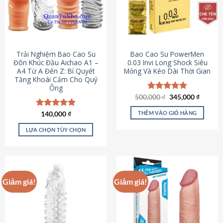
Trải Nghiệm Bao Cao Su
Bao Cao Su PowerMen
Đôn Khúc Đầu Aichao A1 –
0.03 Invi Long Shock Siêu
A4 Từ A Đến Z: Bí Quyết
Mỏng Và Kéo Dài Thời Gian
Tăng Khoái Cảm Cho Quý
Ông
Giá
Giá
500,000
Được xếp
₫
345,000
₫
gốc
hiện
hạng
4.85
là:
tại
5 sao
THÊM VÀO GIỎ HÀNG
Được xếp
140,000
₫
500,000 ₫.
là:
hạng
4.88
345,000
5 sao
LỰA CHỌN TÙY CHỌN
Sản
phẩm
này
có
Giảm giá!
Giảm giá!
nhiều
biến
thể.
Các