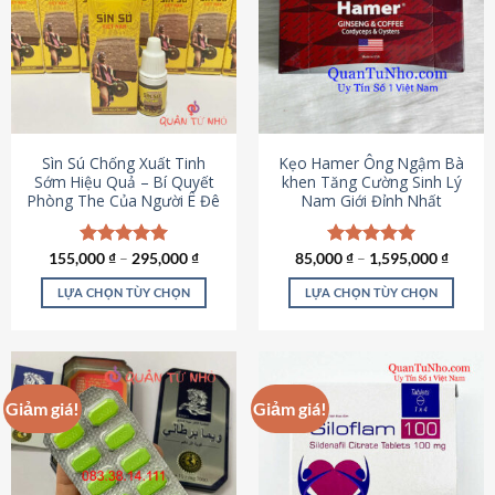
thể.
Các
tùy
chọn
có
thể
được
Sìn Sú Chống Xuất Tinh
Kẹo Hamer Ông Ngậm Bà
chọn
Sớm Hiệu Quả – Bí Quyết
khen Tăng Cường Sinh Lý
Phòng The Của Người Ê Đê
Nam Giới Đỉnh Nhất
trên
trang
sản
155,000
Được xếp
₫
–
295,000
₫
85,000
Được xếp
₫
–
1,595,000
₫
phẩm
hạng
4.95
hạng
5.00
5 sao
5 sao
LỰA CHỌN TÙY CHỌN
LỰA CHỌN TÙY CHỌN
Sản
Sản
phẩm
phẩm
này
này
có
có
Giảm giá!
Giảm giá!
nhiều
nhiều
biến
biến
thể.
thể.
Các
Các