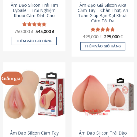
Âm Đạo Silicon Trái Tim
Âm Đạo Giả Silicon Aika
Lybaile – Trải Nghiệm
Cầm Tay – Chân Thật, An
Khoái Cảm Đỉnh Cao
Toàn Giúp Bạn Đạt Khoái
Cảm Tối Đa
Giá
Giá
750,000
Được xếp
₫
545,000
₫
gốc
hiện
hạng
4.70
Giá
Giá
499,000
Được xếp
₫
295,000
₫
là:
tại
gốc
hiện
5 sao
THÊM VÀO GIỎ HÀNG
hạng
4.75
750,000 ₫.
là:
là:
tại
5 sao
THÊM VÀO GIỎ HÀNG
545,000 ₫.
499,000 ₫.
là:
295,000
Giảm giá!
Âm Đạo Silicon Cầm Tay
Âm Đạo Silicon Trái Đào