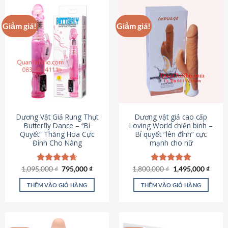
Giảm giá!
Giảm giá!
Dương Vật Giả Rung Thụt
Dương vật giả cao cấp
Butterfly Dance – “Bí
Loving World chiến binh –
Quyết” Thăng Hoa Cực
Bí quyết “lên đỉnh” cực
Đỉnh Cho Nàng
mạnh cho nữ
Giá
Giá
Giá
Giá
1,095,000
Được xếp
₫
795,000
₫
1,800,000
Được xếp
₫
1,495,000
₫
gốc
hiện
gốc
hiện
hạng
4.65
hạng
4.89
là:
tại
là:
tại
5 sao
5 sao
THÊM VÀO GIỎ HÀNG
THÊM VÀO GIỎ HÀNG
1,095,000 ₫.
là:
1,800,000 ₫.
là:
795,000 ₫.
1,495