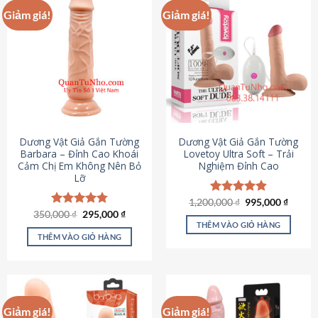
Giảm giá!
Giảm giá!
Dương Vật Giả Gắn Tường
Dương Vật Giả Gắn Tường
Barbara – Đỉnh Cao Khoái
Lovetoy Ultra Soft – Trải
Cảm Chị Em Không Nên Bỏ
Nghiệm Đỉnh Cao
Lỡ
Giá
Giá
1,200,000
Được xếp
₫
995,000
₫
gốc
hiện
Giá
Giá
hạng
4.82
350,000
Được xếp
₫
295,000
₫
là:
tại
gốc
hiện
5 sao
THÊM VÀO GIỎ HÀNG
hạng
4.79
1,200,000 ₫.
là:
là:
tại
5 sao
THÊM VÀO GIỎ HÀNG
995,00
350,000 ₫.
là:
295,000 ₫.
Giảm giá!
Giảm giá!