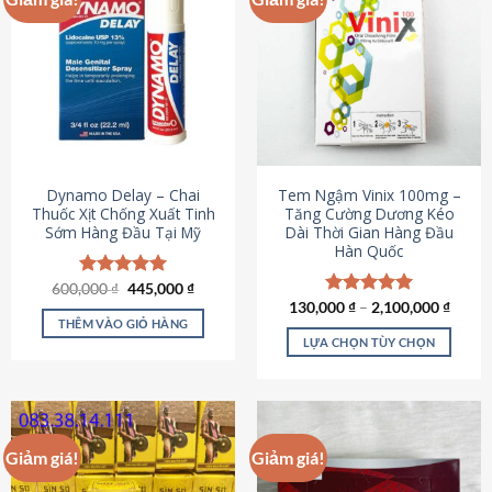
Dynamo Delay – Chai
Tem Ngậm Vinix 100mg –
Thuốc Xịt Chống Xuất Tinh
Tăng Cường Dương Kéo
Sớm Hàng Đầu Tại Mỹ
Dài Thời Gian Hàng Đầu
Hàn Quốc
Giá
Giá
600,000
Được xếp
₫
445,000
₫
gốc
hiện
hạng
5.00
130,000
Được xếp
₫
–
2,100,000
₫
là:
tại
5 sao
THÊM VÀO GIỎ HÀNG
hạng
5.00
600,000 ₫.
là:
5 sao
LỰA CHỌN TÙY CHỌN
445,000 ₫.
Sản
phẩm
này
có
Giảm giá!
Giảm giá!
nhiều
biến