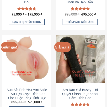
Đôi
Mãn Và Hấp Dẫn
Giá
Giá
95,000
Được xếp
₫
–
195,000
₫
995,000
Được xếp
₫
695,000
₫
gốc
hiện
hạng
4.70
hạng
4.80
là:
tại
5 sao
5 sao
LỰA CHỌN TÙY CHỌN
THÊM VÀO GIỎ HÀNG
995,000 ₫.
là:
695,000
Sản
phẩm
này
có
Giảm giá!
Giảm giá!
nhiều
biến
thể.
Các
tùy
chọn
có
thể
được
Búp Bê Tình Yêu Mini Baile
Âm Đạo Giả Bussy – Bí
chọn
– Sự Lựa Chọn Đỉnh Cao
Quyết Chinh Phục Khoái
Cho Cuộc Sống Tình Dục
Cảm Đỉnh Cao
trên
Giá
Giá
895,000
₫
695,000
₫
trang
gốc
hiện