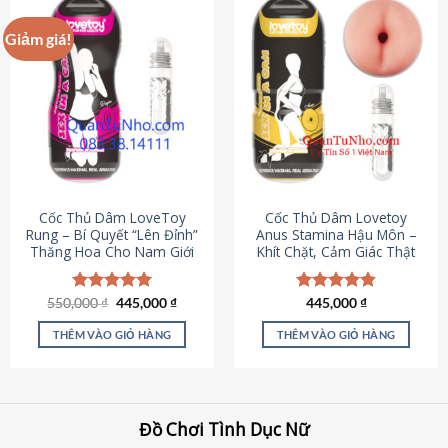
Giảm giá!
Cốc Thủ Dâm LoveToy
Cốc Thủ Dâm Lovetoy
Rung – Bí Quyết “Lên Đỉnh”
Anus Stamina Hậu Môn –
Thăng Hoa Cho Nam Giới
Khít Chặt, Cảm Giác Thật
Giá
Giá
550,000
Được xếp
₫
445,000
₫
Được xếp
445,000
₫
gốc
hiện
hạng
5.00
hạng
4.84
là:
tại
5 sao
5 sao
THÊM VÀO GIỎ HÀNG
THÊM VÀO GIỎ HÀNG
550,000 ₫.
là:
445,000 ₫.
Đồ Chơi Tình Dục Nữ