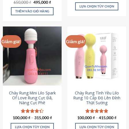
Giá
Giá
hạng
4.80
650,000
Được xếp
₫
495,000
₫
gốc
hiện
5 sao
LỰA CHỌN TÙY CHỌN
hạng
4.72
là:
tại
5 sao
THÊM VÀO GIỎ HÀNG
Sản
650,000 ₫.
là:
495,000 ₫.
phẩm
này
có
nhiều
Giảm giá!
Giảm giá!
biến
thể.
Các
tùy
chọn
có
thể
được
chọn
Chày Rung Mini Lilo Spark
Chày Rung Tình Yêu Lilo
Of Love Rung Cực Đã,
Rung 10 Cấp Độ Lên Đỉnh
trên
Nàng Cực Phê
Thật Sướng
trang
sản
phẩm
100,000
Được xếp
₫
–
315,000
₫
100,000
Được xếp
₫
–
415,000
₫
hạng
4.33
hạng
4.94
5 sao
5 sao
LỰA CHỌN TÙY CHỌN
LỰA CHỌN TÙY CHỌN