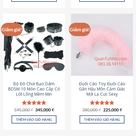
Sản
Sản
phẩm
phẩm
này
này
có
có
Giảm giá!
Giảm giá!
nhiều
nhiều
biến
biến
thể.
thể.
Các
Các
tùy
tùy
chọn
chọn
có
có
thể
thể
được
được
Bộ Đồ Chơi Bạo Dâm
Đuôi Cáo Toy Đuôi Cáo
chọn
chọn
BDSM 10 Món Cao Cấp Có
Gắn Hậu Môn Cảm Giác
Lót Lông Mềm Mịn
Mới Lạ Cực Sexy
trên
trên
trang
trang
sản
sản
Giá
Giá
Giá
Giá
595,000
Được xếp
₫
345,000
₫
380,000
Được xếp
₫
225,000
₫
phẩm
phẩm
gốc
hiện
gốc
hiện
hạng
4.88
hạng
4.88
là:
tại
là:
tại
5 sao
5 sao
THÊM VÀO GIỎ HÀNG
THÊM VÀO GIỎ HÀNG
595,000 ₫.
là:
380,000 ₫.
là:
345,000 ₫.
225,000