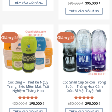
sản
là:
tại
THÊM VÀO GIỎ HÀNG
Giá
Giá
595,000
Được xếp
₫
395,000
₫
895,000 ₫.
là:
phẩm
gốc
hiện
hạng
4.64
695,000 ₫.
là:
tại
5 sao
THÊM VÀO GIỎ HÀNG
595,000 ₫.
là:
395,000
Giảm giá!
Giảm giá!
Cốc Qing – Thiết Kế Ngụy
Cốc Snail Cup Silicon Trong
Trang, Siêu Mềm Mại, Trải
Suốt – Thăng Hoa Cảm
Nghiệm Thăng Hoa
Xúc, Bí Mật Tuyệt Đối
Giá
Giá
Giá
Giá
430,000
Được xếp
₫
195,000
₫
650,000
Được xếp
₫
295,000
₫
gốc
hiện
gốc
hiện
hạng
4.78
hạng
4.69
là:
tại
là:
tại
5 sao
5 sao
THÊM VÀO GIỎ HÀNG
THÊM VÀO GIỎ HÀNG