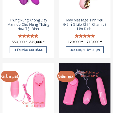
Trứng Rung Không Dây
Máy Massage Tình Yêu
Mannuo Cho Nàng Thăng
Điểm G Lilo Chỉ 1 Chạm Là
Hoa Tột Đỉnh
Lên Đỉnh
Giá
Giá
550,000
Được xếp
₫
345,000
₫
120,000
Được xếp
₫
–
715,000
₫
gốc
hiện
hạng
4.81
hạng
4.85
là:
tại
5 sao
5 sao
THÊM VÀO GIỎ HÀNG
LỰA CHỌN TÙY CHỌN
550,000 ₫.
là:
345,000 ₫.
Sản
phẩm
này
có
Giảm giá!
Giảm giá!
nhiều
biến
thể.
Các
tùy
chọn
có