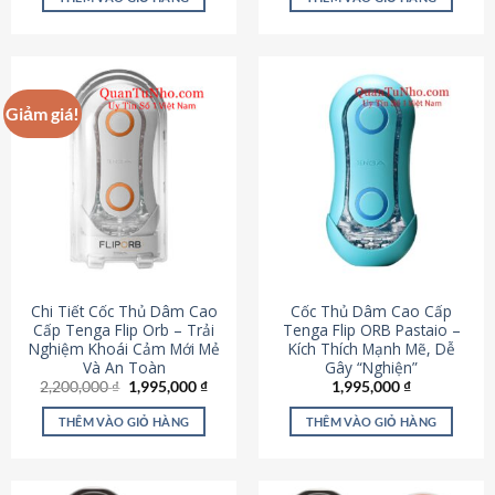
430,000 ₫.
là:
650,000 ₫.
là:
195,000 ₫.
295,000
Giảm giá!
Chi Tiết Cốc Thủ Dâm Cao
Cốc Thủ Dâm Cao Cấp
Cấp Tenga Flip Orb – Trải
Tenga Flip ORB Pastaio –
Nghiệm Khoái Cảm Mới Mẻ
Kích Thích Mạnh Mẽ, Dễ
Và An Toàn
Gây “Nghiện”
Giá
Giá
2,200,000
₫
1,995,000
₫
1,995,000
₫
gốc
hiện
là:
tại
THÊM VÀO GIỎ HÀNG
THÊM VÀO GIỎ HÀNG
2,200,000 ₫.
là:
1,995,000 ₫.