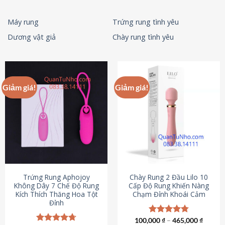
Máy rung
Trứng rung tình yêu
Dương vật giả
Chày rung tình yêu
Giảm giá!
Giảm giá!
Trứng Rung Aphojoy
Chày Rung 2 Đầu Lilo 10
Không Dây 7 Chế Độ Rung
Cấp Độ Rung Khiến Nàng
Kích Thích Thăng Hoa Tột
Chạm Đỉnh Khoái Cảm
Đỉnh
100,000
Được xếp
₫
–
465,000
₫