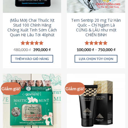
có
có
thể
thể
được
được
(Mẫu Mới) Chai Thuốc Xịt
Tem Sentrip 20 mg Từ Hàn
chọn
chọn
Stud 100 Chính Hãng
Quốc – Chỉ Ngậm Là
Chống Xuất Tinh Sớm Cách
CỨNG & LÂU như một
trên
trên
Quan Hệ Lâu Tới 40phút
CHIẾN BINH
trang
trang
sản
sản
phẩm
phẩm
Giá
Giá
480,000
Được xếp
₫
390,000
₫
100,000
Được xếp
₫
–
750,000
₫
gốc
hiện
hạng
5.00
hạng
5.00
là:
tại
5 sao
5 sao
THÊM VÀO GIỎ HÀNG
LỰA CHỌN TÙY CHỌN
480,000 ₫.
là:
390,000 ₫.
Sản
phẩm
này
có
Giảm giá!
Giảm giá!
nhiều
biến
thể.
Các
tùy
chọn
có