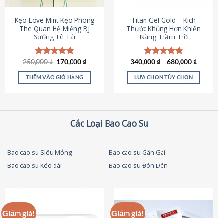
thể
được
Kẹo Love Mint Kẹo Phòng
Titan Gel Gold – Kích
chọn
The Quan Hệ Miệng BJ
Thước Khủng Hơn Khiến
Sướng Tê Tái
Nàng Trầm Trồ
trên
trang
sản
Giá
Giá
250,000
Được xếp
₫
170,000
₫
340,000
Được xếp
₫
–
680,000
₫
phẩm
gốc
hiện
hạng
5.00
hạng
4.79
là:
tại
5 sao
5 sao
THÊM VÀO GIỎ HÀNG
LỰA CHỌN TÙY CHỌN
250,000 ₫.
là:
170,000 ₫.
Sản
phẩm
này
có
Các Loại Bao Cao Su
nhiều
biến
thể.
Bao cao su Siêu Mỏng
Bao cao su Gân Gai
Các
Bao cao su Kéo dài
Bao cao su Đôn Dên
tùy
chọn
có
thể
được
Giảm giá!
Giảm giá!