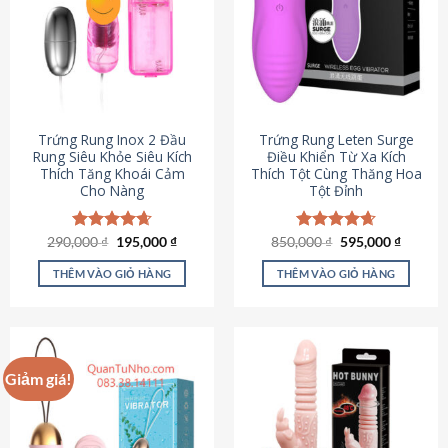
Trứng Rung Inox 2 Đầu
Trứng Rung Leten Surge
Rung Siêu Khỏe Siêu Kích
Điều Khiển Từ Xa Kích
Thích Tăng Khoái Cảm
Thích Tột Cùng Thăng Hoa
Cho Nàng
Tột Đỉnh
Giá
Giá
Giá
Giá
290,000
Được xếp
₫
195,000
₫
850,000
Được xếp
₫
595,000
₫
gốc
hiện
gốc
hiện
hạng
4.64
hạng
4.69
là:
tại
là:
tại
5 sao
5 sao
THÊM VÀO GIỎ HÀNG
THÊM VÀO GIỎ HÀNG
290,000 ₫.
là:
850,000 ₫.
là:
195,000 ₫.
595,000
Giảm giá!