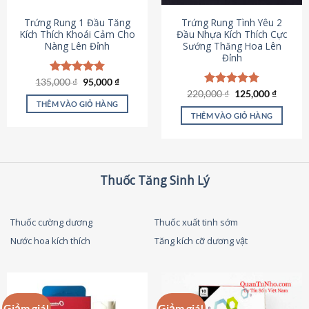
thể
được
Trứng Rung 1 Đầu Tăng
Trứng Rung Tình Yêu 2
chọn
Kích Thích Khoái Cảm Cho
Đầu Nhựa Kích Thích Cực
Nàng Lên Đỉnh
Sướng Thăng Hoa Lên
trên
Đỉnh
trang
sản
Giá
Giá
135,000
Được xếp
₫
95,000
₫
phẩm
gốc
hiện
hạng
4.87
Giá
Giá
220,000
Được xếp
₫
125,000
₫
là:
tại
gốc
hiện
5 sao
THÊM VÀO GIỎ HÀNG
hạng
4.79
135,000 ₫.
là:
là:
tại
5 sao
THÊM VÀO GIỎ HÀNG
95,000 ₫.
220,000 ₫.
là:
125,000
Thuốc Tăng Sinh Lý
Thuốc cường dương
Thuốc xuất tinh sớm
Nước hoa kích thích
Tăng kích cỡ dương vật
Giảm giá!
Giảm giá!