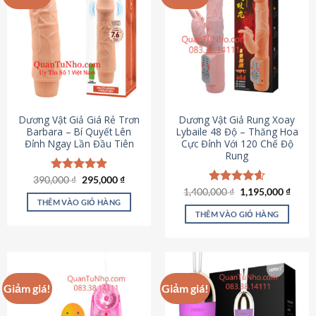
Dương Vật Giả Giá Rẻ Trơn
Dương Vật Giả Rung Xoay
Barbara – Bí Quyết Lên
Lybaile 48 Độ – Thăng Hoa
Đỉnh Ngay Lần Đầu Tiên
Cực Đỉnh Với 120 Chế Độ
Rung
Giá
Giá
390,000
Được xếp
₫
295,000
₫
gốc
hiện
hạng
4.90
Giá
Giá
1,400,000
Được xếp
₫
1,195,000
₫
là:
tại
gốc
hiện
5 sao
THÊM VÀO GIỎ HÀNG
hạng
4.62
390,000 ₫.
là:
là:
tại
5 sao
THÊM VÀO GIỎ HÀNG
295,000 ₫.
1,400,000 ₫.
là:
1,195
Giảm giá!
Giảm giá!