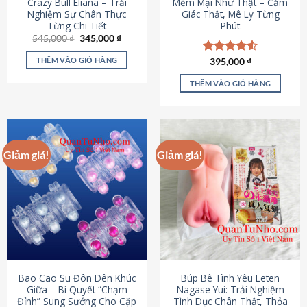
Crazy Bull Eliana – Trải
Mềm Mại Như Thật – Cảm
Nghiệm Sự Chân Thực
Giác Thật, Mê Ly Từng
Từng Chi Tiết
Phút
Giá
Giá
545,000
₫
345,000
₫
gốc
hiện
là:
tại
THÊM VÀO GIỎ HÀNG
Được xếp
395,000
₫
545,000 ₫.
là:
hạng
4.53
345,000 ₫.
5 sao
THÊM VÀO GIỎ HÀNG
Giảm giá!
Giảm giá!
Bao Cao Su Đôn Dên Khúc
Búp Bê Tình Yêu Leten
Giữa – Bí Quyết “Chạm
Nagase Yui: Trải Nghiệm
Đỉnh” Sung Sướng Cho Cặp
Tình Dục Chân Thật, Thỏa