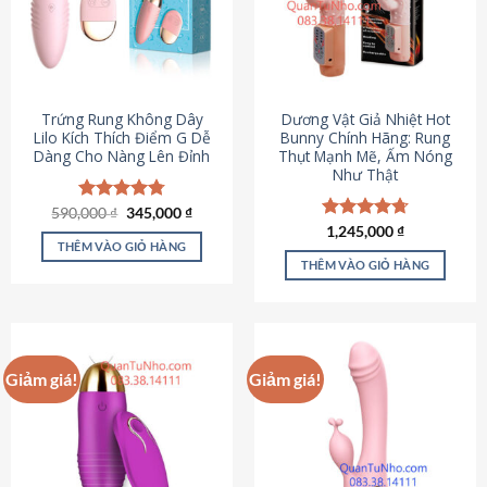
Trứng Rung Không Dây
Dương Vật Giả Nhiệt Hot
Lilo Kích Thích Điểm G Dễ
Bunny Chính Hãng: Rung
Dàng Cho Nàng Lên Đỉnh
Thụt Mạnh Mẽ, Ấm Nóng
Như Thật
Giá
Giá
590,000
Được xếp
₫
345,000
₫
gốc
hiện
hạng
4.79
Được xếp
1,245,000
₫
là:
tại
5 sao
THÊM VÀO GIỎ HÀNG
hạng
4.73
590,000 ₫.
là:
5 sao
THÊM VÀO GIỎ HÀNG
345,000 ₫.
Giảm giá!
Giảm giá!