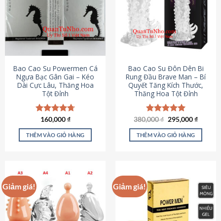
thể.
Các
tùy
chọn
có
thể
được
Bao Cao Su Powermen Cá
Bao Cao Su Đôn Dên Bi
chọn
Ngựa Bạc Gân Gai – Kéo
Rung Đầu Brave Man – Bí
Dài Cực Lâu, Thăng Hoa
Quyết Tăng Kích Thước,
trên
Tột Đỉnh
Thăng Hoa Tột Đỉnh
trang
sản
phẩm
Giá
Giá
Được xếp
160,000
₫
380,000
Được xếp
₫
295,000
₫
gốc
hiện
hạng
4.73
hạng
5.00
là:
tại
5 sao
5 sao
THÊM VÀO GIỎ HÀNG
THÊM VÀO GIỎ HÀNG
380,000 ₫.
là:
295,000
Giảm giá!
Giảm giá!