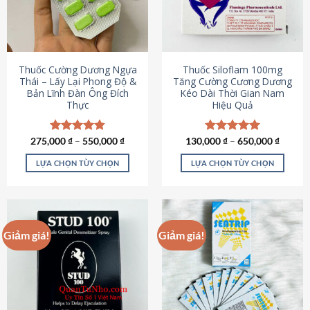
tùy
tùy
chọn
chọn
có
có
thể
thể
được
được
Thuốc Cường Dương Ngựa
Thuốc Siloflam 100mg
chọn
chọn
Thái – Lấy Lại Phong Độ &
Tăng Cường Cương Dương
Bản Lĩnh Đàn Ông Đích
Kéo Dài Thời Gian Nam
trên
trên
Thực
Hiệu Quả
trang
trang
sản
sản
phẩm
phẩm
275,000
Được xếp
₫
–
550,000
₫
130,000
Được xếp
₫
–
650,000
₫
hạng
4.87
hạng
5.00
5 sao
5 sao
LỰA CHỌN TÙY CHỌN
LỰA CHỌN TÙY CHỌN
Sản
Sản
phẩm
phẩm
này
này
có
có
Giảm giá!
Giảm giá!
nhiều
nhiều
biến
biến
thể.
thể.
Các
Các
tùy
tùy
chọn
chọn