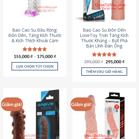
tùy
chọn
có
thể
được
Bao Cao Su Đầu Rồng:
Bao Cao Su Đôn Dên
chọn
Đôn Dên, Tăng Kích Thước
LoveToy Trơn Tăng Kích
& Kích Thích Khoái Cảm
Thước Khủng – Bứt Phá
trên
Bản Lĩnh Đàn Ông
trang
sản
155,000
Được xếp
₫
–
175,000
₫
phẩm
hạng
4.69
Giá
Giá
395,000
Được xếp
₫
295,000
₫
gốc
hiện
5 sao
LỰA CHỌN TÙY CHỌN
hạng
4.82
là:
tại
5 sao
THÊM VÀO GIỎ HÀNG
Sản
395,000 ₫.
là:
295,000
phẩm
này
có
nhiều
Giảm giá!
Giảm giá!
biến
thể.
Các
tùy
chọn
có