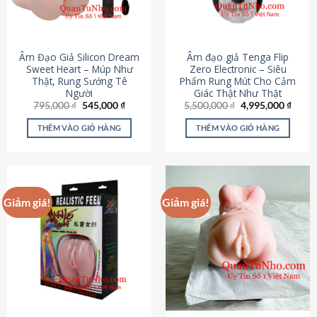
Âm Đạo Giả Silicon Dream
Âm đạo giả Tenga Flip
Sweet Heart – Múp Như
Zero Electronic – Siêu
Thật, Rung Sướng Tê
Phẩm Rung Mút Cho Cảm
Người
Giác Thật Như Thật
Giá
Giá
Giá
Giá
795,000
₫
545,000
₫
5,500,000
₫
4,995,000
₫
gốc
hiện
gốc
hiện
là:
tại
là:
tại
THÊM VÀO GIỎ HÀNG
THÊM VÀO GIỎ HÀNG
795,000 ₫.
là:
5,500,000 ₫.
là:
545,000 ₫.
4,995
Giảm giá!
Giảm giá!