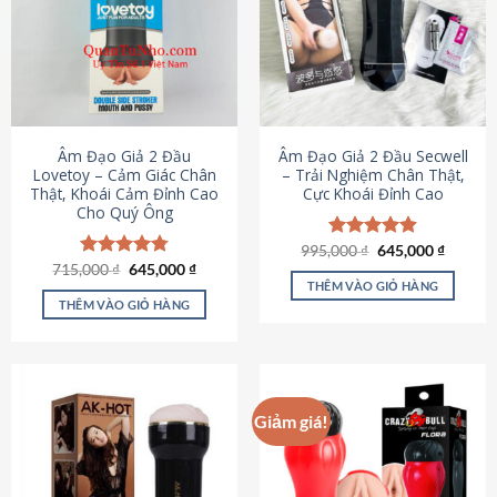
Âm Đạo Giả 2 Đầu
Âm Đạo Giả 2 Đầu Secwell
Lovetoy – Cảm Giác Chân
– Trải Nghiệm Chân Thật,
Thật, Khoái Cảm Đỉnh Cao
Cực Khoái Đỉnh Cao
Cho Quý Ông
Giá
Giá
995,000
Được xếp
₫
645,000
₫
gốc
hiện
Giá
Giá
hạng
4.88
715,000
Được xếp
₫
645,000
₫
là:
tại
gốc
hiện
5 sao
THÊM VÀO GIỎ HÀNG
hạng
4.79
995,000 ₫.
là:
là:
tại
5 sao
THÊM VÀO GIỎ HÀNG
645,000
715,000 ₫.
là:
645,000 ₫.
Giảm giá!