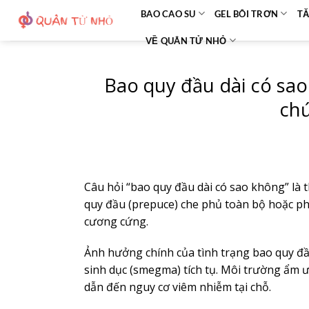
Bỏ
BAO CAO SU
GEL BÔI TRƠN
TĂ
qua
VỀ QUÂN TỬ NHỎ
nội
dung
Bao quy đầu dài có sao
chứ
Câu hỏi “bao quy đầu dài có sao không” là t
quy đầu (prepuce) che phủ toàn bộ hoặc ph
cương cứng.
Ảnh hưởng chính của tình trạng bao quy đầu
sinh dục (smegma) tích tụ. Môi trường ẩm ướ
dẫn đến nguy cơ viêm nhiễm tại chỗ.