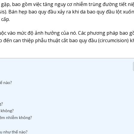
gặp, bao gồm việc tăng nguy cơ nhiễm trùng đường tiết ni
is). Bán hẹp bao quy đầu xảy ra khi da bao quy đầu lột xuố
 cấp.
huộc vào mức độ ảnh hưởng của nó. Các phương pháp bao g
o đến can thiệp phẫu thuật cắt bao quy đầu (circumcision) kh
hế nào?
g?
o không?
viêm nhiễm không?
u như thế nào?