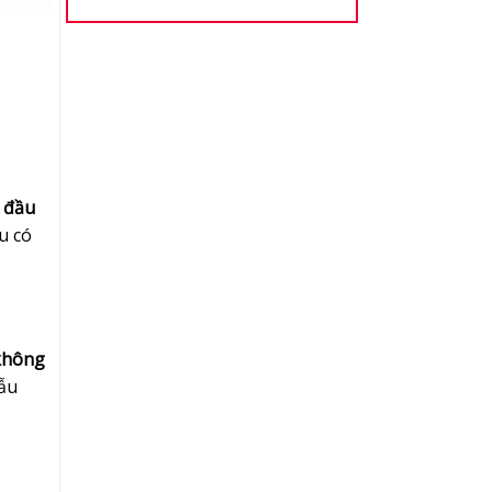
y đầu
u có
 không
hẫu