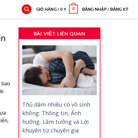
0
GIỎ HÀNG /
0
₫
ĐĂNG NHẬP / ĐĂNG KÝ
BÀI VIẾT LIÊN QUAN
ến
a bao
ái
Thủ dâm nhiều có vô sinh
không: Thông tin, Ảnh
bựa
iển,
hưởng, Lầm tưởng và Lời
khuyên từ chuyên gia