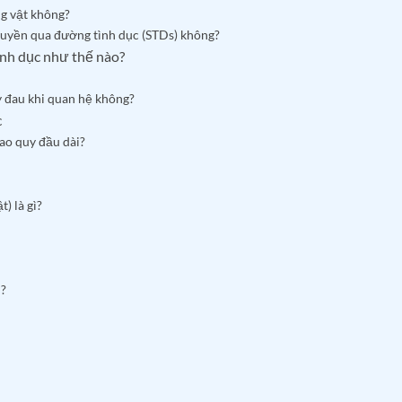
ng vật không?
ruyền qua đường tình dục (STDs) không?
ình dục như thế nào?
y đau khi quan hệ không?
c
bao quy đầu dài?
) là gì?
h?