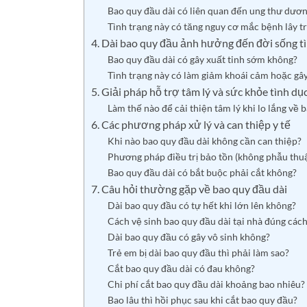
Bao quy đầu dài có liên quan đến ung thư dươ
Tình trạng này có tăng nguy cơ mắc bệnh lây t
4. Dài bao quy đầu ảnh hưởng đến đời sống t
Bao quy đầu dài có gây xuất tinh sớm không?
Tình trạng này có làm giảm khoái cảm hoặc gâ
5. Giải pháp hỗ trợ tâm lý và sức khỏe tình dụ
Làm thế nào để cải thiện tâm lý khi lo lắng về 
6. Các phương pháp xử lý và can thiệp y tế
Khi nào bao quy đầu dài không cần can thiệp?
Phương pháp điều trị bảo tồn (không phẫu thuật
Bao quy đầu dài có bắt buộc phải cắt không?
7. Câu hỏi thường gặp về bao quy đầu dài
Dài bao quy đầu có tự hết khi lớn lên không?
Cách vệ sinh bao quy đầu dài tại nhà đúng các
Dài bao quy đầu có gây vô sinh không?
Trẻ em bị dài bao quy đầu thì phải làm sao?
Cắt bao quy đầu dài có đau không?
Chi phí cắt bao quy đầu dài khoảng bao nhiêu?
Bao lâu thì hồi phục sau khi cắt bao quy đầu?