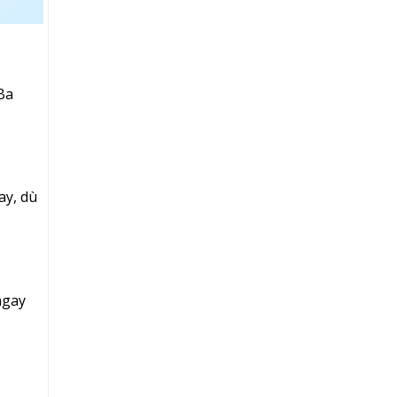
 Ba
ay, dù
ngay