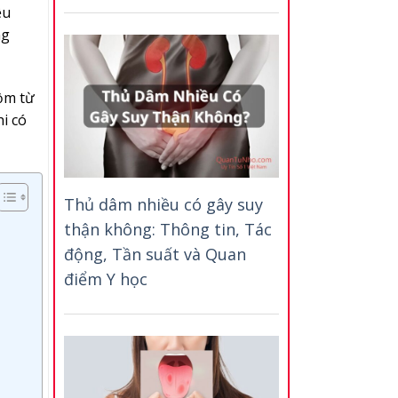
ệu
ng
ồm từ
i có
Thủ dâm nhiều có gây suy
thận không: Thông tin, Tác
động, Tần suất và Quan
điểm Y học