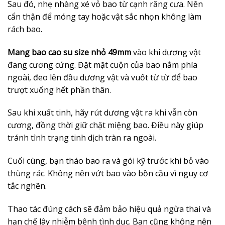
Sau đó, nhẹ nhàng xé vỏ bao từ cạnh răng cưa. Nên
cẩn thận để móng tay hoặc vật sắc nhọn không làm
rách bao.
Mang bao cao su size nhỏ 49mm
vào khi dương vật
đang cương cứng. Đặt mặt cuộn của bao nằm phía
ngoài, đeo lên đầu dương vật và vuốt từ từ để bao
trượt xuống hết phần thân.
Sau khi xuất tinh, hãy rút dương vật ra khi vẫn còn
cương, đồng thời giữ chặt miệng bao. Điều này giúp
tránh tình trạng tinh dịch tràn ra ngoài.
Cuối cùng, bạn tháo bao ra và gói kỹ trước khi bỏ vào
thùng rác. Không nên vứt bao vào bồn cầu vì nguy cơ
tắc nghẽn.
Thao tác đúng cách sẽ đảm bảo hiệu quả ngừa thai và
hạn chế lây nhiễm bệnh tình dục. Bạn cũng không nên