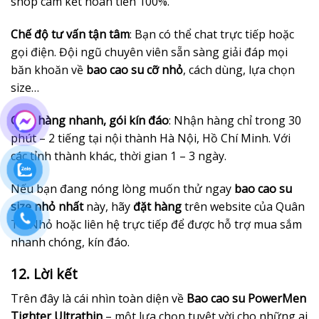
shop cam kết hoàn tiền 100%.
Chế độ tư vấn tận tâm
: Bạn có thể chat trực tiếp hoặc
gọi điện. Đội ngũ chuyên viên sẵn sàng giải đáp mọi
băn khoăn về
bao cao su cỡ nhỏ
, cách dùng, lựa chọn
size…
Giao hàng nhanh, gói kín đáo
: Nhận hàng chỉ trong 30
phút – 2 tiếng tại nội thành Hà Nội, Hồ Chí Minh. Với
các tỉnh thành khác, thời gian 1 – 3 ngày.
Nếu bạn đang nóng lòng muốn thử ngay
bao cao su
size nhỏ nhất
này, hãy
đặt hàng
trên website của Quân
Tử Nhỏ hoặc liên hệ trực tiếp để được hỗ trợ mua sắm
nhanh chóng, kín đáo.
12. Lời kết
Trên đây là cái nhìn toàn diện về
Bao cao su PowerMen
Tighter Ultrathin
– một lựa chọn tuyệt vời cho những ai