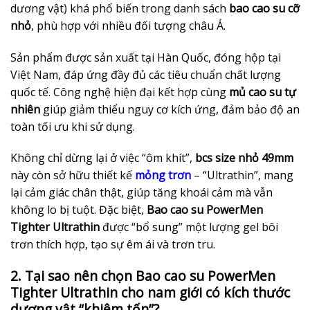
dương vật) khá phổ biến trong danh sách
bao cao su cỡ
nhỏ
, phù hợp với nhiều đối tượng châu Á.
Sản phẩm được sản xuất tại Hàn Quốc, đóng hộp tại
Việt Nam, đáp ứng đầy đủ các tiêu chuẩn chất lượng
quốc tế. Công nghệ hiện đại kết hợp cùng
mủ cao su tự
nhiên
giúp giảm thiểu nguy cơ kích ứng, đảm bảo độ an
toàn tối ưu khi sử dụng.
Không chỉ dừng lại ở việc “ôm khít”,
bcs size nhỏ 49mm
này còn sở hữu thiết kế
mỏng trơn
– “Ultrathin”, mang
lại cảm giác chân thật, giúp tăng khoái cảm mà vẫn
không lo bị tuột. Đặc biệt,
Bao cao su PowerMen
Tighter Ultrathin
được “bổ sung” một lượng gel bôi
trơn thích hợp, tạo sự êm ái và trơn tru.
2. Tại sao nên chọn Bao cao su PowerMen
Tighter Ultrathin cho nam giới có kích thước
dương vật “khiêm tốn”?