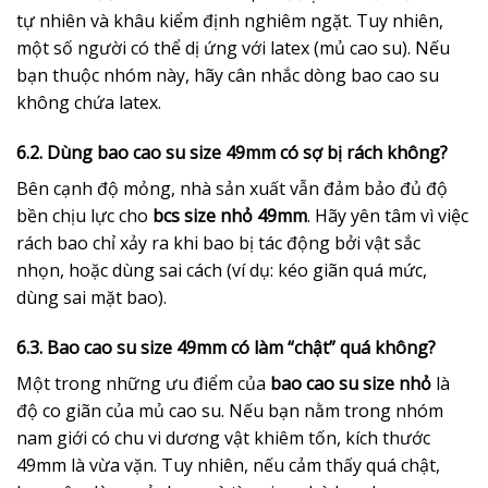
tự nhiên và khâu kiểm định nghiêm ngặt. Tuy nhiên,
một số người có thể dị ứng với latex (mủ cao su). Nếu
bạn thuộc nhóm này, hãy cân nhắc dòng bao cao su
không chứa latex.
6.2. Dùng bao cao su size 49mm có sợ bị rách không?
Bên cạnh độ mỏng, nhà sản xuất vẫn đảm bảo đủ độ
bền chịu lực cho
bcs size nhỏ 49mm
. Hãy yên tâm vì việc
rách bao chỉ xảy ra khi bao bị tác động bởi vật sắc
nhọn, hoặc dùng sai cách (ví dụ: kéo giãn quá mức,
dùng sai mặt bao).
6.3. Bao cao su size 49mm có làm “chật” quá không?
Một trong những ưu điểm của
bao cao su size nhỏ
là
độ co giãn của mủ cao su. Nếu bạn nằm trong nhóm
nam giới có chu vi dương vật khiêm tốn, kích thước
49mm là vừa vặn. Tuy nhiên, nếu cảm thấy quá chật,