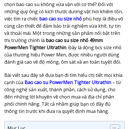
chọn bao cao su không vừa vặn với cơ thể? Đối với
những quý ông có kích thước dương vật hơi khiêm tốn,
việc tìm ra chiếc
bao cao su size nhỏ
phù hợp là điều vô
cùng cần thiết để đảm bảo trải nghiệm vừa khít, tự tin
và thoải mái. Một trong những sản phẩm nổi bật trên
thị trường chính là
bao cao su size nhỏ 49mm
PowerMen Tighter Ultrathin
. Đây là dòng bcs size nhỏ
của thương hiệu Power Men, được nhiều người dùng
đánh giá cao về độ mỏng, ôm sát và an toàn tuyệt đối.
Bài viết sau đây sẽ đưa bạn đi tìm hiểu chi tiết mọi khía
cạnh của
Bao cao su PowerMen Tighter Ultrathin
– từ
công nghệ sản xuất, thành phần, cách sử dụng, cho
đến những lời khuyên về chọn mua và địa chỉ phân
phối chính hãng. Tất cả nhằm giúp bạn có đầy đủ
thông tin trước khi đưa ra quyết định mua hàng.
Mục Lục