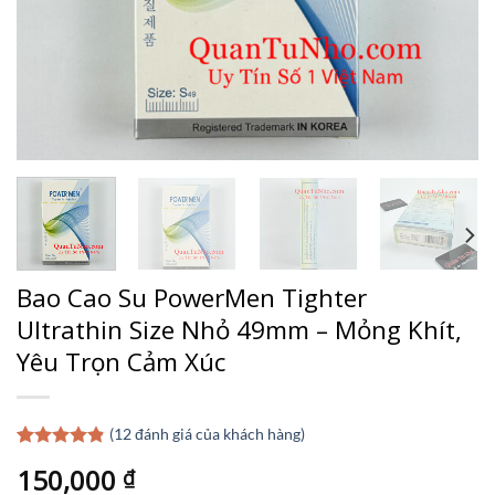
Bao Cao Su PowerMen Tighter
Ultrathin Size Nhỏ 49mm – Mỏng Khít,
Yêu Trọn Cảm Xúc
(
12
đánh giá của khách hàng)
4.83
12
trên 5
150,000
₫
dựa trên