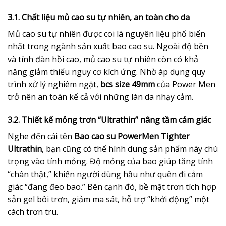
3.1. Chất liệu mủ cao su tự nhiên, an toàn cho da
Mủ cao su tự nhiên được coi là nguyên liệu phổ biến
nhất trong ngành sản xuất bao cao su. Ngoài độ bền
và tính đàn hồi cao, mủ cao su tự nhiên còn có khả
năng giảm thiểu nguy cơ kích ứng. Nhờ áp dụng quy
trình xử lý nghiêm ngặt,
bcs size 49mm
của Power Men
trở nên an toàn kể cả với những làn da nhạy cảm.
3.2. Thiết kế mỏng trơn “Ultrathin” nâng tầm cảm giác
Nghe đến cái tên
Bao cao su PowerMen Tighter
Ultrathin
, bạn cũng có thể hình dung sản phẩm này chú
trọng vào tính mỏng. Độ mỏng của bao giúp tăng tính
“chân thật,” khiến người dùng hầu như quên đi cảm
giác “đang đeo bao.” Bên cạnh đó, bề mặt trơn tích hợp
sẵn gel bôi trơn, giảm ma sát, hỗ trợ “khởi động” một
cách trơn tru.