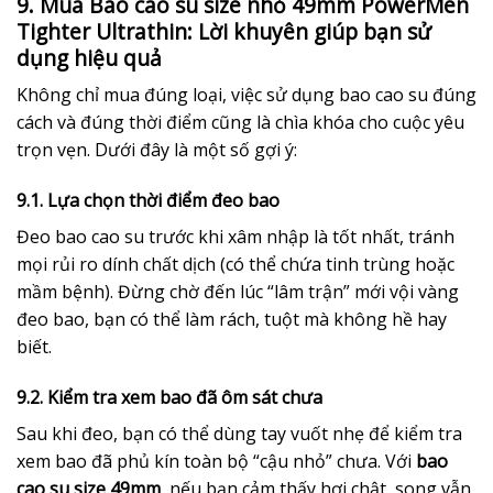
9. Mua Bao cao su size nhỏ 49mm PowerMen
Tighter Ultrathin: Lời khuyên giúp bạn sử
dụng hiệu quả
Không chỉ mua đúng loại, việc sử dụng bao cao su đúng
cách và đúng thời điểm cũng là chìa khóa cho cuộc yêu
trọn vẹn. Dưới đây là một số gợi ý:
9.1. Lựa chọn thời điểm đeo bao
Đeo bao cao su trước khi xâm nhập là tốt nhất, tránh
mọi rủi ro dính chất dịch (có thể chứa tinh trùng hoặc
mầm bệnh). Đừng chờ đến lúc “lâm trận” mới vội vàng
đeo bao, bạn có thể làm rách, tuột mà không hề hay
biết.
9.2. Kiểm tra xem bao đã ôm sát chưa
Sau khi đeo, bạn có thể dùng tay vuốt nhẹ để kiểm tra
xem bao đã phủ kín toàn bộ “cậu nhỏ” chưa. Với
bao
cao su size 49mm
, nếu bạn cảm thấy hơi chật, song vẫn