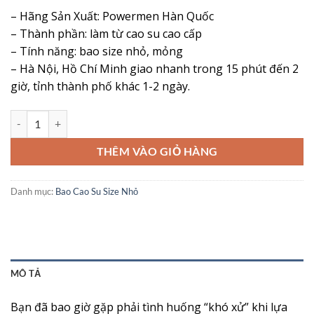
đánh giá
– Hãng Sản Xuất: Powermen Hàn Quốc
– Thành phần: làm từ cao su cao cấp
– Tính năng: bao size nhỏ, mỏng
– Hà Nội, Hồ Chí Minh giao nhanh trong 15 phút đến 2
giờ, tỉnh thành phố khác 1-2 ngày.
Bao Cao Su PowerMen Tighter Ultrathin Size Nhỏ 49mm – Mỏng Khít
THÊM VÀO GIỎ HÀNG
Danh mục:
Bao Cao Su Size Nhỏ
MÔ TẢ
Bạn đã bao giờ gặp phải tình huống “khó xử” khi lựa