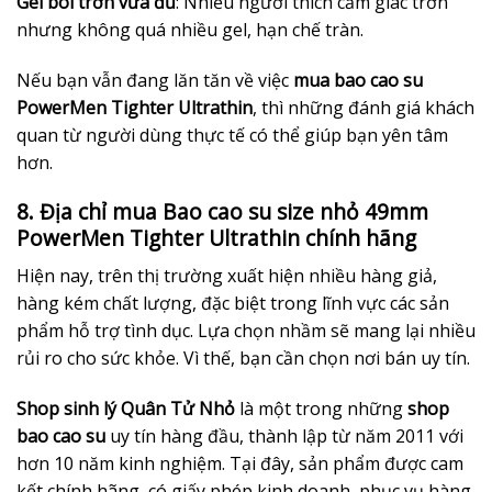
Gel bôi trơn vừa đủ
: Nhiều người thích cảm giác trơn
nhưng không quá nhiều gel, hạn chế tràn.
Nếu bạn vẫn đang lăn tăn về việc
mua bao cao su
PowerMen Tighter Ultrathin
, thì những đánh giá khách
quan từ người dùng thực tế có thể giúp bạn yên tâm
hơn.
8. Địa chỉ mua Bao cao su size nhỏ 49mm
PowerMen Tighter Ultrathin chính hãng
Hiện nay, trên thị trường xuất hiện nhiều hàng giả,
hàng kém chất lượng, đặc biệt trong lĩnh vực các sản
phẩm hỗ trợ tình dục. Lựa chọn nhầm sẽ mang lại nhiều
rủi ro cho sức khỏe. Vì thế, bạn cần chọn nơi bán uy tín.
Shop sinh lý Quân Tử Nhỏ
là một trong những
shop
bao cao su
uy tín hàng đầu, thành lập từ năm 2011 với
hơn 10 năm kinh nghiệm. Tại đây, sản phẩm được cam
kết chính hãng, có giấy phép kinh doanh, phục vụ hàng