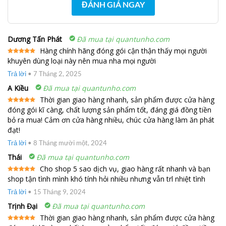
ĐÁNH GIÁ NGAY
Dương Tấn Phát
Đã mua tại quantunho.com
Hàng chính hãng đóng gói cận thận thấy mọi người
khuyên dùng loại này nên mua nha mọi người
Được xếp
hạng
5
5
sao
Trả lời
•
7 Tháng 2, 2025
A Kiều
Đã mua tại quantunho.com
Thời gian giao hàng nhanh, sản phẩm được cửa hàng
đóng gói kĩ càng, chất lượng sản phẩm tốt, đáng giá đồng tiền
Được xếp
hạng
5
5
bỏ ra mua! Cảm ơn cửa hàng nhiều, chúc cửa hàng làm ăn phát
sao
đạt!
Trả lời
•
8 Tháng mười một, 2024
Thái
Đã mua tại quantunho.com
Cho shop 5 sao dịch vụ, giao hàng rất nhanh và bạn
shop tận tình mình khó tính hỏi nhiều nhưng vẫn trl nhiệt tình
Được xếp
hạng
5
5
sao
Trả lời
•
15 Tháng 9, 2024
Trịnh Đại
Đã mua tại quantunho.com
Thời gian giao hàng nhanh, sản phẩm được cửa hàng
Được xếp