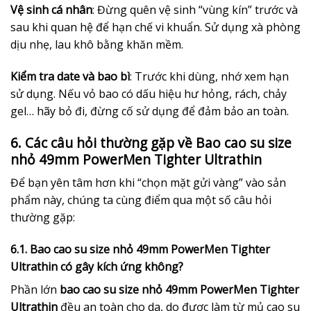
Vệ sinh cá nhân
: Đừng quên vệ sinh “vùng kín” trước và
sau khi quan hệ để hạn chế vi khuẩn. Sử dụng xà phòng
dịu nhẹ, lau khô bằng khăn mềm.
Kiểm tra date và bao bì
: Trước khi dùng, nhớ xem hạn
sử dụng. Nếu vỏ bao có dấu hiệu hư hỏng, rách, chảy
gel… hãy bỏ đi, đừng cố sử dụng để đảm bảo an toàn.
6. Các câu hỏi thường gặp về Bao cao su size
nhỏ 49mm PowerMen Tighter Ultrathin
Để bạn yên tâm hơn khi “chọn mặt gửi vàng” vào sản
phẩm này, chúng ta cùng điểm qua một số câu hỏi
thường gặp:
6.1. Bao cao su size nhỏ 49mm PowerMen Tighter
Ultrathin có gây kích ứng không?
Phần lớn
bao cao su size nhỏ 49mm PowerMen Tighter
Ultrathin
đều an toàn cho da, do được làm từ mủ cao su