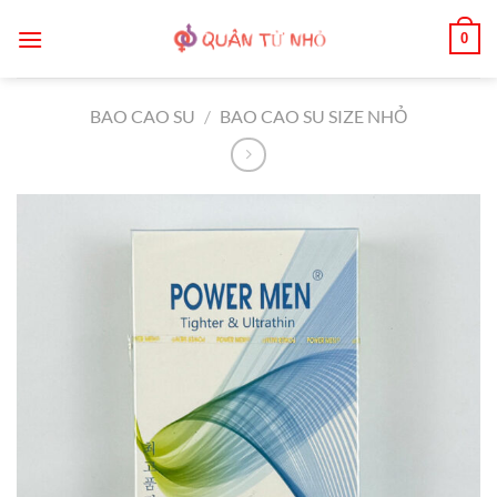
Bỏ
0
qua
nội
dung
BAO CAO SU
/
BAO CAO SU SIZE NHỎ