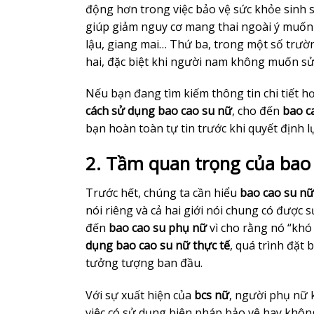
động hơn trong việc bảo vệ sức khỏe sinh s
giúp giảm nguy cơ mang thai ngoài ý muốn 
lậu, giang mai… Thứ ba, trong một số trư
hai, đặc biệt khi người nam không muốn sử
Nếu bạn đang tìm kiếm thông tin chi tiết hơn
cách sử dụng bao cao su nữ
, cho đến
bao c
bạn hoàn toàn tự tin trước khi quyết định l
2. Tầm quan trọng của bao 
Trước hết, chúng ta cần hiểu
bao cao su nữ
nói riêng và cả hai giới nói chung có được
đến
bao cao su phụ nữ
vì cho rằng nó “khó
dụng bao cao su nữ thực tế
, quá trình đặt
tưởng tượng ban đầu.
Với sự xuất hiện của
bcs nữ
, người phụ nữ 
việc có sử dụng biện pháp bảo vệ hay không