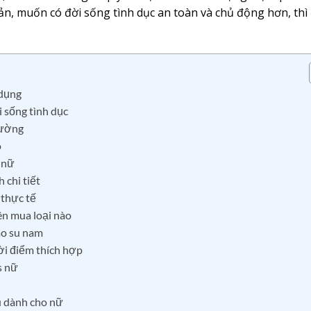
ản, muốn có đời sống tình dục an toàn và chủ động hơn, thì
 dụng
 sống tình dục
rường
o
 nữ
 chi tiết
 thực tế
ên mua loại nào
cao su nam
ời điểm thích hợp
s nữ
u dành cho nữ