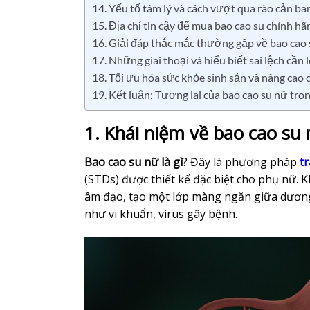
14. Yếu tố tâm lý và cách vượt qua rào cản ba
15. Địa chỉ tin cậy để mua bao cao su chính hã
16. Giải đáp thắc mắc thường gặp về bao cao
17. Những giai thoại và hiểu biết sai lệch cần 
18. Tối ưu hóa sức khỏe sinh sản và nâng cao 
19. Kết luận: Tương lai của bao cao su nữ tron
1. Khái niệm về bao cao su 
Bao cao su nữ là gì
? Đây là phương pháp
tr
(STDs) được thiết kế đặc biệt cho phụ nữ. 
âm đạo, tạo một lớp màng ngăn giữa dương 
như vi khuẩn, virus gây bệnh.