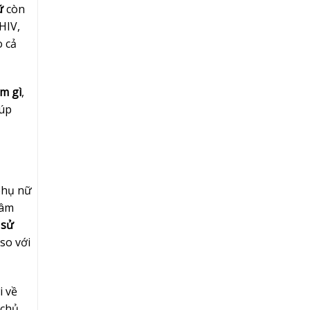
ữ
còn
HIV,
o cả
àm gì
,
iúp
phụ nữ
tâm
 sử
so với
i về
 chủ