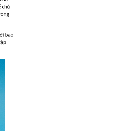
ể chủ
rong
ới bao
tập