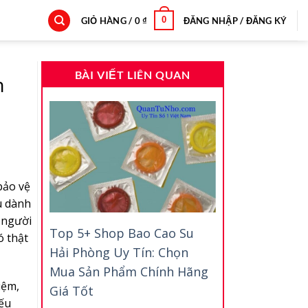
0
GIỎ HÀNG /
0
₫
ĐĂNG NHẬP / ĐĂNG KÝ
BÀI VIẾT LIÊN QUAN
n
bảo vệ
u dành
 người
Top 5+ Shop Bao Cao Su
ó thật
Hải Phòng Uy Tín: Chọn
Mua Sản Phẩm Chính Hãng
iệm,
Giá Tốt
Nếu