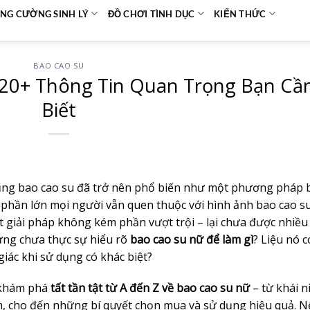
NG CƯỜNG SINH LÝ
ĐỒ CHƠI TÌNH DỤC
KIẾN THỨC
BAO CAO SU
 20+ Thông Tin Quan Trọng Bạn Cầ
Biết
 dụng bao cao su đã trở nên phổ biến như một phương pháp 
 phần lớn mọi người vẫn quen thuộc với hình ảnh bao cao s
 giải pháp không kém phần vượt trội – lại chưa được nhiều
ưng chưa thực sự hiểu rõ
bao cao su nữ để làm gì
? Liệu nó c
giác khi sử dụng có khác biệt?
u khám phá
tất tần tật từ A đến Z về bao cao su nữ
– từ khái n
m, cho đến những bí quyết chọn mua và sử dụng hiệu quả. 