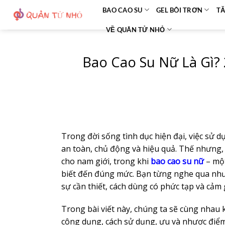
Bỏ
BAO CAO SU
GEL BÔI TRƠN
TĂ
qua
VỀ QUÂN TỬ NHỎ
nội
dung
Bao Cao Su Nữ Là Gì?
Trong đời sống tình dục hiện đại, việc sử
an toàn, chủ động và hiệu quả. Thế nhưng,
cho nam giới, trong khi
bao cao su nữ
– một
biết đến đúng mức. Bạn từng nghe qua nh
sự cần thiết, cách dùng có phức tạp và cảm 
Trong bài viết này, chúng ta sẽ cùng nha
công dụng, cách sử dụng, ưu và nhược điể