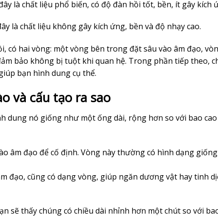
đây là chất liệu phổ biến, có độ đàn hồi tốt, bền, ít gây kích 
ây là chất liệu không gây kích ứng, bền và độ nhạy cao.
ồi, có hai vòng: một vòng bên trong đặt sâu vào âm đạo, vò
 đảm bảo không bị tuột khi quan hệ. Trong phần tiếp theo, 
giúp bạn hình dung cụ thể.
o và cấu tạo ra sao
ình dung nó giống như một ống dài, rộng hơn so với bao cao
ào âm đạo để cố định. Vòng này thường có hình dạng giống
âm đạo, cũng có dạng vòng, giúp ngăn dương vật hay tinh dị
bạn sẽ thấy chúng có chiều dài nhỉnh hơn một chút so với ba