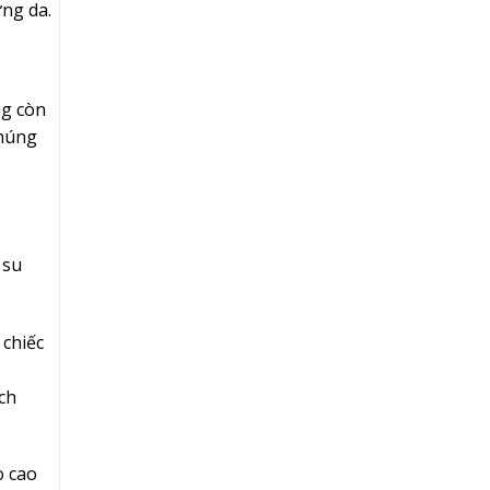
ứng da.
ng còn
chúng
 su
 chiếc
ch
o cao