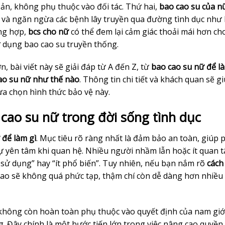
ản, không phụ thuộc vào đối tác. Thứ hai,
bao cao su của n
và ngăn ngừa các bệnh lây truyền qua đường tình dục như 
ờng hợp,
bcs cho nữ
có thể đem lại cảm giác thoải mái hơn ch
 dụng bao cao su truyền thống.
, bài viết này sẽ giải đáp từ A đến Z, từ
bao cao su nữ để l
ao su nữ như thế nào
. Thông tin chi tiết và khách quan sẽ g
ựa chọn hình thức bảo vệ này.
cao su nữ trong đời sống tình dục
 để làm gì
. Mục tiêu rõ ràng nhất là đảm bảo an toàn, giúp 
 sự yên tâm khi quan hệ. Nhiều người nhầm lẫn hoặc ít quan 
 sử dụng” hay “ít phổ biến”. Tuy nhiên, nếu bạn nắm rõ
cách
 bao sẽ không quá phức tạp, thậm chí còn dễ dàng hơn nhiều 
không còn hoàn toàn phụ thuộc vào quyết định của nam giớ
. Đây chính là một bước tiến lớn trong việc nâng cao quyền