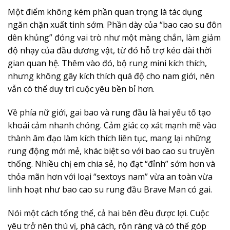
Một điểm không kém phần quan trọng là tác dụng
ngăn chặn xuất tinh sớm. Phần dày của “bao cao su đôn
dên khủng” đóng vai trò như một màng chắn, làm giảm
độ nhạy của đầu dương vật, từ đó hỗ trợ kéo dài thời
gian quan hệ. Thêm vào đó, bộ rung mini kích thích,
nhưng không gây kích thích quá độ cho nam giới, nên
vẫn có thể duy trì cuộc yêu bền bỉ hơn.
Về phía nữ giới, gai bao và rung đầu là hai yếu tố tạo
khoái cảm nhanh chóng. Cảm giác cọ xát mạnh mẽ vào
thành âm đạo làm kích thích liên tục, mang lại những
rung động mới mẻ, khác biệt so với bao cao su truyền
thống. Nhiều chị em chia sẻ, họ đạt “đỉnh” sớm hơn và
thỏa mãn hơn với loại “sextoys nam” vừa an toàn vừa
linh hoạt như bao cao su rung đầu Brave Man có gai.
Nói một cách tổng thể, cả hai bên đều được lợi. Cuộc
yêu trở nên thú vị, phá cách, rộn ràng và có thể góp