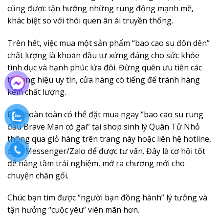
cũng được tận hưởng những rung động mạnh mẽ,
khác biệt so với thói quen ân ái truyền thống.
Trên hết, việc mua một sản phẩm “bao cao su đôn dên”
chất lượng là khoản đầu tư xứng đáng cho sức khỏe
tình dục và hạnh phúc lứa đôi. Đừng quên ưu tiên các
thương hiệu uy tín, cửa hàng có tiếng để tránh hàng
kém chất lượng.
Bạn hoàn toàn có thể đặt mua ngay “bao cao su rung
đầu Brave Man có gai” tại shop sinh lý Quân Tử Nhỏ
thông qua giỏ hàng trên trang này hoặc liên hệ hotline,
chat Messenger/Zalo để được tư vấn. Đây là cơ hội tốt
để nâng tầm trải nghiệm, mở ra chương mới cho
chuyện chăn gối.
Chúc bạn tìm được “người bạn đồng hành” lý tưởng và
tận hưởng “cuộc yêu” viên mãn hơn.