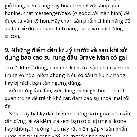
giỏ hàng trên trang này hoặc liên hệ với shop qua
hotline, chat messenger/zalo (ở góc dưới màn hình) để
được tư vấn kỹ hơn. Hãy chọn sản phẩm chính hãng để
an tâm về độ an toàn, tính năng rung và chất lượng
silicon.
9. Những điểm cần lưu ý trước và sau khi sử
dụng bao cao su rung đầu Brave Man có gai
Trước khi sử dụng, bạn nên kiểm tra sản phẩm về tình
trạng vỏ hộp, niêm phong. Nếu có dấu hiệu hư hỏng
hay bị rách, bạn cần ngưng dùng.
– Với những lần đầu, việc dùng thêm gel bôi trơn rất
quan trọng để tránh khô rát, đảm bảo sự thoải mái tối
đa.
– Nếu thấy bất kỳ dấu hiệu kích ứng da (ngứa, nổi mẩn)
cần dừng lại và kiểm tra xem bạn có bị dị ứng silicone
hay không. Trường hợp này rất hiếm gặp vì sản phẩm
được làm từ silicone y tế, nhưng vẫn nên chú ý.