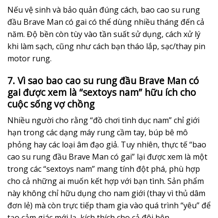
Nếu vệ sinh và bảo quản đúng cách, bao cao su rung
đầu Brave Man có gai có thể dùng nhiều tháng đến cả
năm. Độ bền còn tùy vào tần suất sử dụng, cách xử lý
khi làm sạch, cũng như cách bạn tháo lắp, sạc/thay pin
motor rung.
7. Vì sao bao cao su rung đầu Brave Man có
gai được xem là “sextoys nam” hữu ích cho
cuộc sống vợ chồng
Nhiều người cho rằng “đồ chơi tình dục nam” chỉ giới
hạn trong các dạng máy rung cầm tay, búp bê mô
phỏng hay các loại âm đạo giả. Tuy nhiên, thực tế “bao
cao su rung đầu Brave Man có gai” lại được xem là một
trong các “sextoys nam” mang tính đột phá, phù hợp
cho cả những ai muốn kết hợp với bạn tình. Sản phẩm
này không chỉ hữu dụng cho nam giới (thay vì thủ dâm
đơn lẻ) mà còn trực tiếp tham gia vào quá trình “yêu” để
tạo cảm giác mới lạ, kích thích cho cả đôi bên.