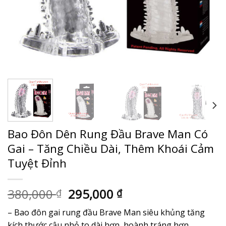
Bao Đôn Dên Rung Đầu Brave Man Có
Gai – Tăng Chiều Dài, Thêm Khoái Cảm
Tuyệt Đỉnh
Giá
Giá
380,000
295,000
₫
₫
gốc
hiện
– Bao đôn gai rung đầu Brave Man siêu khủng tăng
là:
tại
kích thước cậu nhỏ to dài hơn, hoành tráng hơn