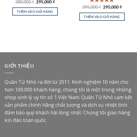
Giá
Giá
380,000
₫
295,000
₫
gốc
hiện
Giá
Giá
395,000
Được xếp
₫
295,000
₫
là:
tại
gốc
hiện
THÊM VÀO GIỎ HÀNG
hạng
4.93
380,000 ₫.
là:
là:
tại
5 sao
THÊM VÀO GIỎ HÀNG
0 ₫.
295,000 ₫.
395,000 ₫.
là:
295,000
GIỚI THIỆU
Quân Tử Nhỏ ra đời từ 2011. Kinh nghiệm 10 năm cho
hơn 100.000 khách hàng, chúng tôi là một trong những
shop sinh lý uy tín số 1 Việt Nam. Quân Tử Nhỏ cam kết
sản phẩm chính hãng chất lượng và dịch vụ nhiệt tình
đảm bảo quý khách hài lòng nhất. Chúng tôi giao hàng
kín đáo toàn quốc.