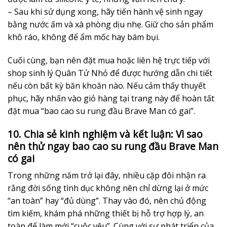
– Sau khi sử dụng xong, hãy tiến hành vệ sinh ngay
bằng nước ấm và xà phòng dịu nhẹ. Giữ cho sản phẩm
khô ráo, không để ẩm mốc hay bám bụi.
Cuối cùng, bạn nên đặt mua hoặc liên hệ trực tiếp với
shop sinh lý Quân Tử Nhỏ để được hướng dẫn chi tiết
nếu còn bất kỳ băn khoăn nào. Nếu cảm thấy thuyết
phục, hãy nhấn vào giỏ hàng tại trang này để hoàn tất
đặt mua “bao cao su rung đầu Brave Man có gai”.
10. Chia sẻ kinh nghiệm và kết luận: Vì sao
nên thử ngay bao cao su rung đầu Brave Man
có gai
Trong những năm trở lại đây, nhiều cặp đôi nhận ra
rằng đời sống tình dục không nên chỉ dừng lại ở mức
“an toàn” hay “đủ dùng”. Thay vào đó, nên chủ động
tìm kiếm, khám phá những thiết bị hỗ trợ hợp lý, an
toàn để làm mới “cuộc yêu”. Cùng với sự phát triển của