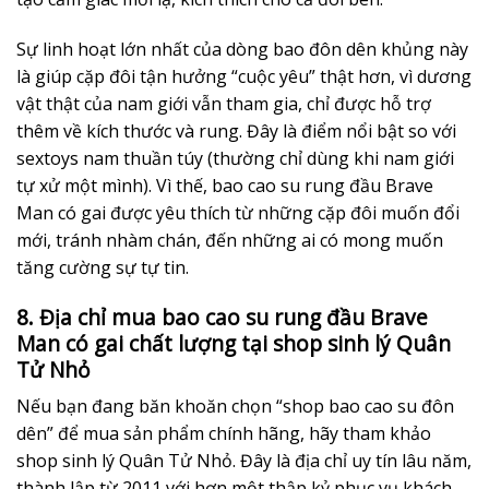
Sự linh hoạt lớn nhất của dòng bao đôn dên khủng này
là giúp cặp đôi tận hưởng “cuộc yêu” thật hơn, vì dương
vật thật của nam giới vẫn tham gia, chỉ được hỗ trợ
thêm về kích thước và rung. Đây là điểm nổi bật so với
sextoys nam thuần túy (thường chỉ dùng khi nam giới
tự xử một mình). Vì thế, bao cao su rung đầu Brave
Man có gai được yêu thích từ những cặp đôi muốn đổi
mới, tránh nhàm chán, đến những ai có mong muốn
tăng cường sự tự tin.
8. Địa chỉ mua bao cao su rung đầu Brave
Man có gai chất lượng tại shop sinh lý Quân
Tử Nhỏ
Nếu bạn đang băn khoăn chọn “shop bao cao su đôn
dên” để mua sản phẩm chính hãng, hãy tham khảo
shop sinh lý Quân Tử Nhỏ. Đây là địa chỉ uy tín lâu năm,
thành lập từ 2011 với hơn một thập kỷ phục vụ khách