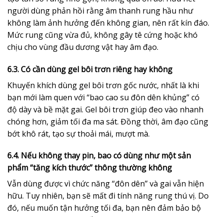
người dùng phản hồi rằng âm thanh rung hầu như
không làm ảnh hưởng đến không gian, nên rất kín đáo.
Mức rung cũng vừa đủ, không gây tê cứng hoặc khó
chịu cho vùng đầu dương vật hay âm đạo.
6.3. Có cần dùng gel bôi trơn riêng hay không
Khuyến khích dùng gel bôi trơn gốc nước, nhất là khi
bạn mới làm quen với “bao cao su đôn dên khủng” có
độ dày và bề mặt gai. Gel bôi trơn giúp đeo vào nhanh
chóng hơn, giảm tối đa ma sát. Đồng thời, âm đạo cũng
bớt khô rát, tạo sự thoải mái, mượt mà.
6.4. Nếu không thay pin, bao có dùng như một sản
phẩm “tăng kích thước” thông thường không
Vẫn dùng được vì chức năng “đôn dên” và gai vẫn hiện
hữu. Tuy nhiên, bạn sẽ mất đi tính năng rung thú vị. Do
đó, nếu muốn tận hưởng tối đa, bạn nên đảm bảo bộ