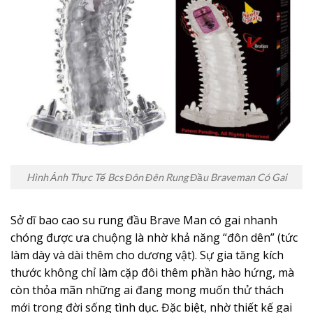
Hình Ảnh Thực Tế Bcs Đôn Đên Rung Đầu Braveman Có Gai
Sở dĩ bao cao su rung đầu Brave Man có gai nhanh
chóng được ưa chuộng là nhờ khả năng “đôn dên” (tức
làm dày và dài thêm cho dương vật). Sự gia tăng kích
thước không chỉ làm cặp đôi thêm phần hào hứng, mà
còn thỏa mãn những ai đang mong muốn thử thách
mới trong đời sống tình dục. Đặc biệt, nhờ thiết kế gai