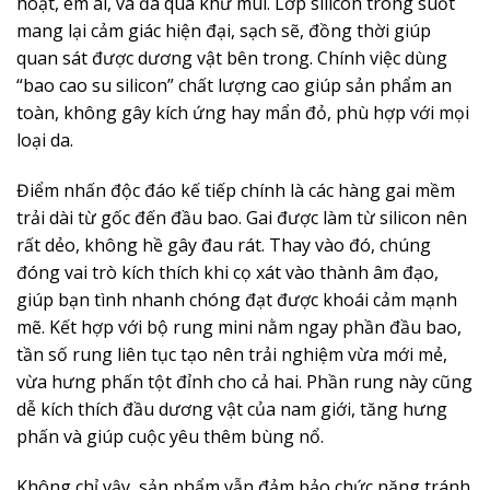
hoạt, êm ái, và đã qua khử mùi. Lớp silicon trong suốt
mang lại cảm giác hiện đại, sạch sẽ, đồng thời giúp
quan sát được dương vật bên trong. Chính việc dùng
“bao cao su silicon” chất lượng cao giúp sản phẩm an
toàn, không gây kích ứng hay mẩn đỏ, phù hợp với mọi
loại da.
Điểm nhấn độc đáo kế tiếp chính là các hàng gai mềm
trải dài từ gốc đến đầu bao. Gai được làm từ silicon nên
rất dẻo, không hề gây đau rát. Thay vào đó, chúng
đóng vai trò kích thích khi cọ xát vào thành âm đạo,
giúp bạn tình nhanh chóng đạt được khoái cảm mạnh
mẽ. Kết hợp với bộ rung mini nằm ngay phần đầu bao,
tần số rung liên tục tạo nên trải nghiệm vừa mới mẻ,
vừa hưng phấn tột đỉnh cho cả hai. Phần rung này cũng
dễ kích thích đầu dương vật của nam giới, tăng hưng
phấn và giúp cuộc yêu thêm bùng nổ.
Không chỉ vậy, sản phẩm vẫn đảm bảo chức năng tránh