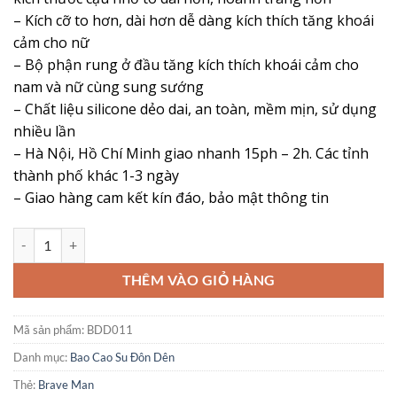
380,000 ₫.
là:
– Kích cỡ to hơn, dài hơn dễ dàng kích thích tăng khoái
295,000 ₫.
cảm cho nữ
– Bộ phận rung ở đầu tăng kích thích khoái cảm cho
nam và nữ cùng sung sướng
– Chất liệu silicone dẻo dai, an toàn, mềm mịn, sử dụng
nhiều lần
– Hà Nội, Hồ Chí Minh giao nhanh 15ph – 2h. Các tỉnh
thành phố khác 1-3 ngày
– Giao hàng cam kết kín đáo, bảo mật thông tin
Bao Đôn Dên Rung Đầu Brave Man Có Gai – Tăng Chiều Dài, Thêm Kh
THÊM VÀO GIỎ HÀNG
Mã sản phẩm:
BDD011
Danh mục:
Bao Cao Su Đôn Dên
Thẻ:
Brave Man