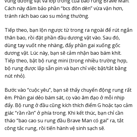
vùng dương vật và lớp trong của bao rung Brave Man.
Cách này đảm bảo phần “bcs đôn dên” vừa vặn hơn,
tránh rách bao cao su mỏng thường.
Tiếp theo, bạn lộn ngược từ trong ra ngoài để rút ngắn
thân bao, rồi đặt phần đầu dương vật vào. Sau đó,
dùng tay vuốt nhẹ nhàng, đẩy phần gai xuống gốc
dương vật. Lúc này, bạn sẽ cảm nhận bao bám khít.
Tiếp theo, bật bộ rung mini (trong nhiều trường hợp,
bộ rung được lắp sẵn pin và bạn chỉ việc bật/tắt bằng
nút nhỏ).
Bước vào “cuộc yêu”, bạn sẽ thấy chuyển động rung rất
êm. Phần gai dẻo bám sát, cọ vào âm đạo ở mỗi nhịp
đẩy. Bộ rung ở đầu cũng kích thích điểm G hoặc tạo cảm
giác “rần rần” ở phía trong. Khi kết thúc, bạn chỉ cần
tháo “bao cao su rung đầu Brave Man có gai” ra, tắt
công tắc rung, rồi tiến hành vệ sinh sạch sẽ.