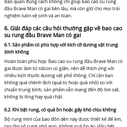
Bảo quản đúng cách không chỉ giúp bao cao su rung
đầu Brave Man có gai bền lâu, mà còn giữ cho mọi trải
nghiệm luôn vệ sinh và an toàn.
6. Giải đáp các câu hỏi thường gặp về bao cao
su rung đầu Brave Man có gai
6.1. Sản phẩm có phù hợp với kích cỡ dương vật trung
bình không
Hoàn toàn phù hợp. Bao cao su rung đầu Brave Man có
gai được làm từ silicon co giãn, nên dễ thích ứng với
nhiều kích thước dương vật phổ thông. Chỉ cần bạn
không quá chênh lệch (quá to hoặc quá nhỏ) so với
chuẩn trung bình, sản phẩm vẫn mang đến độ ôm sát,
không bị lỏng hay quá chặt.
6.2. Khi bật rung, có quá ồn hoặc gây khó chịu không
Bộ rung mini của bao đôn dên này được thiết kế để êm,
tạo tần số rung nhỏ gọn, không quá ồn ào. Hầu hết