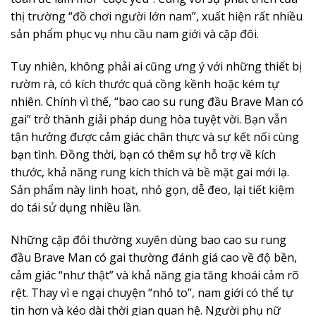
thị trường “đồ chơi người lớn nam”, xuất hiện rất nhiều
sản phẩm phục vụ nhu cầu nam giới và cặp đôi.
Tuy nhiên, không phải ai cũng ưng ý với những thiết bị
rườm rà, có kích thước quá cồng kềnh hoặc kém tự
nhiên. Chính vì thế, “bao cao su rung đầu Brave Man có
gai” trở thành giải pháp dung hòa tuyệt vời. Bạn vẫn
tận hưởng được cảm giác chân thực và sự kết nối cùng
bạn tình. Đồng thời, bạn có thêm sự hỗ trợ về kích
thước, khả năng rung kích thích và bề mặt gai mới lạ.
Sản phẩm này linh hoạt, nhỏ gọn, dễ đeo, lại tiết kiệm
do tái sử dụng nhiều lần.
Những cặp đôi thường xuyên dùng bao cao su rung
đầu Brave Man có gai thường đánh giá cao về độ bền,
cảm giác “như thật” và khả năng gia tăng khoái cảm rõ
rệt. Thay vì e ngại chuyện “nhỏ to”, nam giới có thể tự
tin hơn và kéo dài thời gian quan hệ. Người phụ nữ