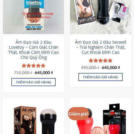
Âm Đạo Giả 2 Đầu
Âm Đạo Giả 2 Đầu Secwell
Lovetoy – Cảm Giác Chân
– Trải Nghiệm Chân Thật,
Thật, Khoái Cảm Đỉnh Cao
Cực Khoái Đỉnh Cao
Cho Quý Ông
Giá
Giá
995,000
Được xếp
₫
645,000
₫
gốc
hiện
Giá
Giá
hạng
4.88
715,000
Được xếp
₫
645,000
₫
là:
tại
gốc
hiện
5 sao
THÊM VÀO GIỎ HÀNG
hạng
4.79
995,000 ₫.
là:
là:
tại
5 sao
THÊM VÀO GIỎ HÀNG
645,000
715,000 ₫.
là:
645,000 ₫.
Giảm giá!