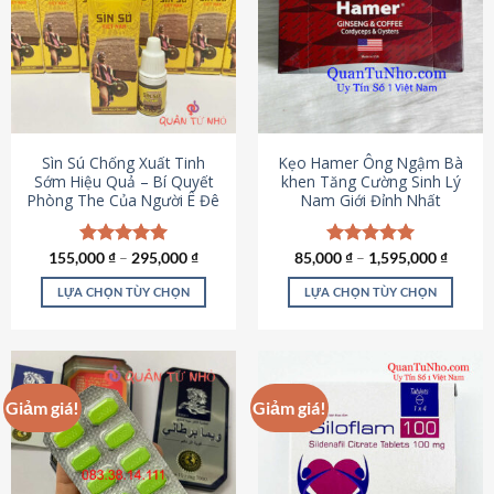
thể.
Các
tùy
chọn
có
thể
được
Sìn Sú Chống Xuất Tinh
Kẹo Hamer Ông Ngậm Bà
chọn
Sớm Hiệu Quả – Bí Quyết
khen Tăng Cường Sinh Lý
Phòng The Của Người Ê Đê
Nam Giới Đỉnh Nhất
trên
trang
sản
155,000
Được xếp
₫
–
295,000
₫
85,000
Được xếp
₫
–
1,595,000
₫
phẩm
hạng
4.95
hạng
5.00
5 sao
5 sao
LỰA CHỌN TÙY CHỌN
LỰA CHỌN TÙY CHỌN
Sản
Sản
phẩm
phẩm
này
này
có
có
Giảm giá!
Giảm giá!
nhiều
nhiều
biến
biến
thể.
thể.
Các
Các