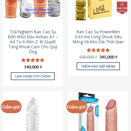
Trải Nghiệm Bao Cao Su
Bao Cao Su PowerMen
Đôn Khúc Đầu Aichao A1 –
0.03 Invi Long Shock Siêu
A4 Từ A Đến Z: Bí Quyết
Mỏng Và Kéo Dài Thời Gian
Tăng Khoái Cảm Cho Quý
Ông
Giá
Giá
500,000
Được xếp
₫
345,000
₫
gốc
hiện
hạng
4.85
là:
tại
5 sao
THÊM VÀO GIỎ HÀNG
Được xếp
140,000
₫
500,000 ₫.
là:
hạng
4.88
345,000
5 sao
LỰA CHỌN TÙY CHỌN
Sản
phẩm
này
có
Giảm giá!
Giảm giá!
nhiều
biến
thể.
Các