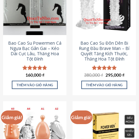
thể.
Các
tùy
chọn
có
thể
được
Bao Cao Su Powermen Cá
Bao Cao Su Đôn Dên Bi
chọn
Ngựa Bạc Gân Gai – Kéo
Rung Đầu Brave Man – Bí
Dài Cực Lâu, Thăng Hoa
Quyết Tăng Kích Thước,
trên
Tột Đỉnh
Thăng Hoa Tột Đỉnh
trang
sản
phẩm
Giá
Giá
Được xếp
160,000
₫
380,000
Được xếp
₫
295,000
₫
gốc
hiện
hạng
4.73
hạng
5.00
là:
tại
5 sao
5 sao
THÊM VÀO GIỎ HÀNG
THÊM VÀO GIỎ HÀNG
380,000 ₫.
là:
295,000
Giảm giá!
Giảm giá!