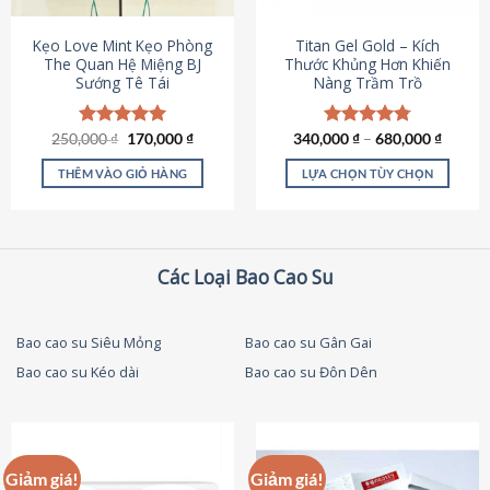
thể
được
Kẹo Love Mint Kẹo Phòng
Titan Gel Gold – Kích
chọn
The Quan Hệ Miệng BJ
Thước Khủng Hơn Khiến
Sướng Tê Tái
Nàng Trầm Trồ
trên
trang
sản
Giá
Giá
250,000
Được xếp
₫
170,000
₫
340,000
Được xếp
₫
–
680,000
₫
phẩm
gốc
hiện
hạng
5.00
hạng
4.79
là:
tại
5 sao
5 sao
THÊM VÀO GIỎ HÀNG
LỰA CHỌN TÙY CHỌN
250,000 ₫.
là:
170,000 ₫.
Sản
phẩm
này
có
Các Loại Bao Cao Su
nhiều
biến
thể.
Bao cao su Siêu Mỏng
Bao cao su Gân Gai
Các
Bao cao su Kéo dài
Bao cao su Đôn Dên
tùy
chọn
có
thể
được
Giảm giá!
Giảm giá!