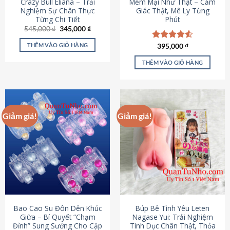
Crazy Bull Eliana – Trải
Mềm Mại Như Thật – Cảm
Nghiệm Sự Chân Thực
Giác Thật, Mê Ly Từng
Từng Chi Tiết
Phút
Giá
Giá
545,000
₫
345,000
₫
gốc
hiện
là:
tại
THÊM VÀO GIỎ HÀNG
Được xếp
395,000
₫
545,000 ₫.
là:
hạng
4.53
345,000 ₫.
5 sao
THÊM VÀO GIỎ HÀNG
Giảm giá!
Giảm giá!
Bao Cao Su Đôn Dên Khúc
Búp Bê Tình Yêu Leten
Giữa – Bí Quyết “Chạm
Nagase Yui: Trải Nghiệm
Đỉnh” Sung Sướng Cho Cặp
Tình Dục Chân Thật, Thỏa