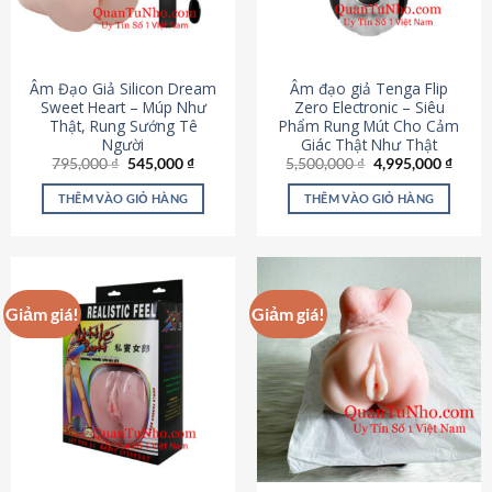
Âm Đạo Giả Silicon Dream
Âm đạo giả Tenga Flip
Sweet Heart – Múp Như
Zero Electronic – Siêu
Thật, Rung Sướng Tê
Phẩm Rung Mút Cho Cảm
Người
Giác Thật Như Thật
Giá
Giá
Giá
Giá
795,000
₫
545,000
₫
5,500,000
₫
4,995,000
₫
gốc
hiện
gốc
hiện
là:
tại
là:
tại
THÊM VÀO GIỎ HÀNG
THÊM VÀO GIỎ HÀNG
795,000 ₫.
là:
5,500,000 ₫.
là:
545,000 ₫.
4,995
Giảm giá!
Giảm giá!