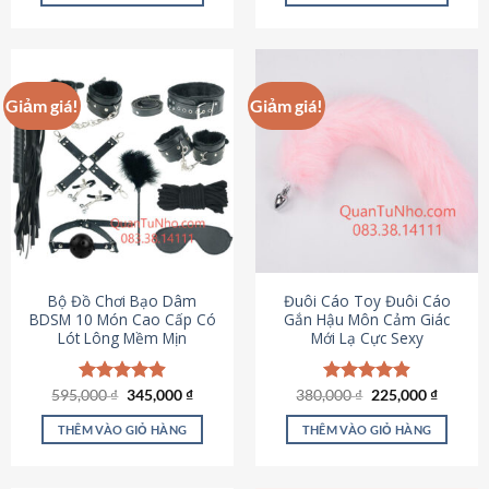
Sản
Sản
phẩm
phẩm
này
này
có
có
Giảm giá!
Giảm giá!
nhiều
nhiều
biến
biến
thể.
thể.
Các
Các
tùy
tùy
chọn
chọn
có
có
thể
thể
được
được
Bộ Đồ Chơi Bạo Dâm
Đuôi Cáo Toy Đuôi Cáo
chọn
chọn
BDSM 10 Món Cao Cấp Có
Gắn Hậu Môn Cảm Giác
Lót Lông Mềm Mịn
Mới Lạ Cực Sexy
trên
trên
trang
trang
sản
sản
Giá
Giá
Giá
Giá
595,000
Được xếp
₫
345,000
₫
380,000
Được xếp
₫
225,000
₫
phẩm
phẩm
gốc
hiện
gốc
hiện
hạng
4.88
hạng
4.88
là:
tại
là:
tại
5 sao
5 sao
THÊM VÀO GIỎ HÀNG
THÊM VÀO GIỎ HÀNG
595,000 ₫.
là:
380,000 ₫.
là:
345,000 ₫.
225,000