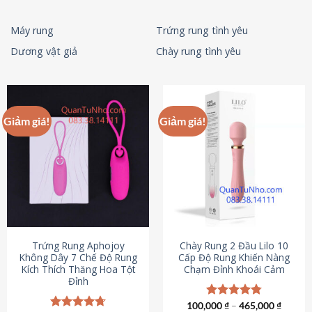
Máy rung
Trứng rung tình yêu
Dương vật giả
Chày rung tình yêu
Giảm giá!
Giảm giá!
Trứng Rung Aphojoy
Chày Rung 2 Đầu Lilo 10
Không Dây 7 Chế Độ Rung
Cấp Độ Rung Khiến Nàng
Kích Thích Thăng Hoa Tột
Chạm Đỉnh Khoái Cảm
Đỉnh
100,000
Được xếp
₫
–
465,000
₫