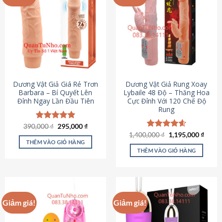
Dương Vật Giả Giá Rẻ Trơn
Dương Vật Giả Rung Xoay
Barbara – Bí Quyết Lên
Lybaile 48 Độ – Thăng Hoa
Đỉnh Ngay Lần Đầu Tiên
Cực Đỉnh Với 120 Chế Độ
Rung
Giá
Giá
390,000
Được xếp
₫
295,000
₫
gốc
hiện
hạng
4.90
Giá
Giá
1,400,000
Được xếp
₫
1,195,000
₫
là:
tại
gốc
hiện
5 sao
THÊM VÀO GIỎ HÀNG
hạng
4.62
390,000 ₫.
là:
là:
tại
5 sao
THÊM VÀO GIỎ HÀNG
295,000 ₫.
1,400,000 ₫.
là:
1,195
Giảm giá!
Giảm giá!