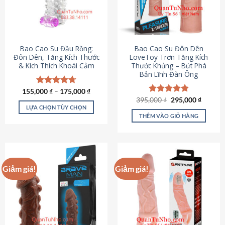
tùy
chọn
có
thể
được
Bao Cao Su Đầu Rồng:
Bao Cao Su Đôn Dên
chọn
Đôn Dên, Tăng Kích Thước
LoveToy Trơn Tăng Kích
& Kích Thích Khoái Cảm
Thước Khủng – Bứt Phá
trên
Bản Lĩnh Đàn Ông
trang
sản
155,000
Được xếp
₫
–
175,000
₫
phẩm
hạng
4.69
Giá
Giá
395,000
Được xếp
₫
295,000
₫
gốc
hiện
5 sao
LỰA CHỌN TÙY CHỌN
hạng
4.82
là:
tại
5 sao
THÊM VÀO GIỎ HÀNG
Sản
395,000 ₫.
là:
295,000
phẩm
này
có
nhiều
Giảm giá!
Giảm giá!
biến
thể.
Các
tùy
chọn
có