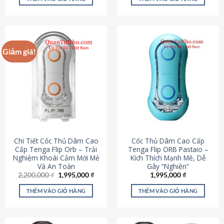
430,000 ₫.
là:
650,000 ₫.
là:
195,000 ₫.
295,000
Giảm giá!
Chi Tiết Cốc Thủ Dâm Cao
Cốc Thủ Dâm Cao Cấp
Cấp Tenga Flip Orb – Trải
Tenga Flip ORB Pastaio –
Nghiệm Khoái Cảm Mới Mẻ
Kích Thích Mạnh Mẽ, Dễ
Và An Toàn
Gây “Nghiện”
Giá
Giá
2,200,000
₫
1,995,000
₫
1,995,000
₫
gốc
hiện
là:
tại
THÊM VÀO GIỎ HÀNG
THÊM VÀO GIỎ HÀNG
2,200,000 ₫.
là:
1,995,000 ₫.