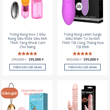
Trứng Rung Inox 2 Đầu
Trứng Rung Leten Surge
Rung Siêu Khỏe Siêu Kích
Điều Khiển Từ Xa Kích
Thích Tăng Khoái Cảm
Thích Tột Cùng Thăng Hoa
Cho Nàng
Tột Đỉnh
Giá
Giá
Giá
Giá
290,000
Được xếp
₫
195,000
₫
850,000
Được xếp
₫
595,000
₫
gốc
hiện
gốc
hiện
hạng
4.64
hạng
4.69
là:
tại
là:
tại
5 sao
5 sao
THÊM VÀO GIỎ HÀNG
THÊM VÀO GIỎ HÀNG
290,000 ₫.
là:
850,000 ₫.
là:
195,000 ₫.
595,000
Giảm giá!