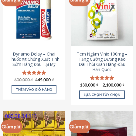
Dynamo Delay – Chai
Tem Ngậm Vinix 100mg –
Thuốc Xịt Chống Xuất Tinh
Tăng Cường Dương Kéo
Sớm Hàng Đầu Tại Mỹ
Dài Thời Gian Hàng Đầu
Hàn Quốc
Giá
Giá
600,000
Được xếp
₫
445,000
₫
gốc
hiện
hạng
5.00
130,000
Được xếp
₫
–
2,100,000
₫
là:
tại
5 sao
THÊM VÀO GIỎ HÀNG
hạng
5.00
600,000 ₫.
là:
5 sao
LỰA CHỌN TÙY CHỌN
445,000 ₫.
Sản
phẩm
này
có
Giảm giá!
Giảm giá!
nhiều
biến