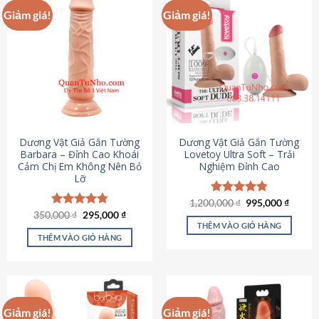
Giảm giá!
Giảm giá!
Dương Vật Giả Gắn Tường
Dương Vật Giả Gắn Tường
Barbara – Đỉnh Cao Khoái
Lovetoy Ultra Soft – Trải
Cảm Chị Em Không Nên Bỏ
Nghiệm Đỉnh Cao
Lỡ
Giá
Giá
1,200,000
Được xếp
₫
995,000
₫
gốc
hiện
Giá
Giá
hạng
4.82
350,000
Được xếp
₫
295,000
₫
là:
tại
gốc
hiện
5 sao
THÊM VÀO GIỎ HÀNG
hạng
4.79
1,200,000 ₫.
là:
là:
tại
5 sao
THÊM VÀO GIỎ HÀNG
995,00
350,000 ₫.
là:
295,000 ₫.
Giảm giá!
Giảm giá!