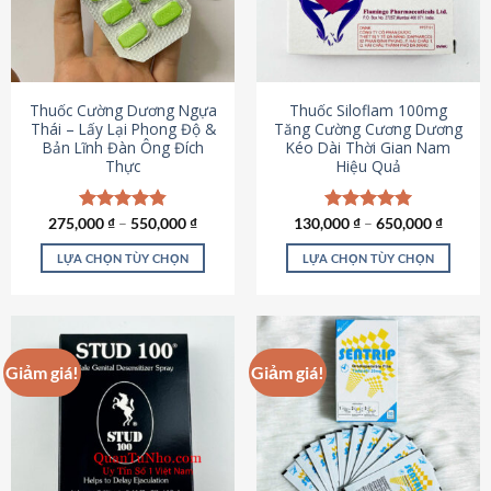
tùy
tùy
chọn
chọn
có
có
thể
thể
được
được
Thuốc Cường Dương Ngựa
Thuốc Siloflam 100mg
chọn
chọn
Thái – Lấy Lại Phong Độ &
Tăng Cường Cương Dương
Bản Lĩnh Đàn Ông Đích
Kéo Dài Thời Gian Nam
trên
trên
Thực
Hiệu Quả
trang
trang
sản
sản
phẩm
phẩm
275,000
Được xếp
₫
–
550,000
₫
130,000
Được xếp
₫
–
650,000
₫
hạng
4.87
hạng
5.00
5 sao
5 sao
LỰA CHỌN TÙY CHỌN
LỰA CHỌN TÙY CHỌN
Sản
Sản
phẩm
phẩm
này
này
có
có
Giảm giá!
Giảm giá!
nhiều
nhiều
biến
biến
thể.
thể.
Các
Các
tùy
tùy
chọn
chọn