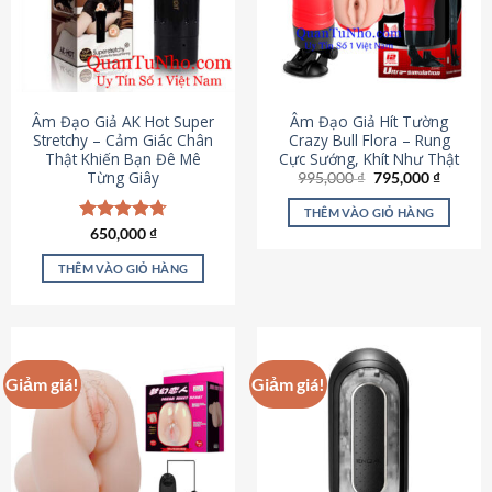
Âm Đạo Giả AK Hot Super
Âm Đạo Giả Hít Tường
Stretchy – Cảm Giác Chân
Crazy Bull Flora – Rung
Thật Khiến Bạn Đê Mê
Cực Sướng, Khít Như Thật
Từng Giây
Giá
Giá
995,000
₫
795,000
₫
gốc
hiện
là:
tại
THÊM VÀO GIỎ HÀNG
995,000 ₫.
là:
Được xếp
650,000
₫
795,000
hạng
4.75
5 sao
THÊM VÀO GIỎ HÀNG
Giảm giá!
Giảm giá!