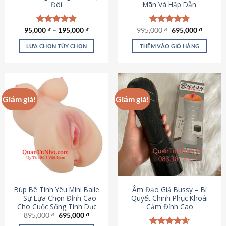
Đôi
Mãn Và Hấp Dẫn
Giá
Giá
95,000
Được xếp
₫
–
195,000
₫
995,000
Được xếp
₫
695,000
₫
gốc
hiện
hạng
4.70
hạng
4.80
là:
tại
5 sao
5 sao
LỰA CHỌN TÙY CHỌN
THÊM VÀO GIỎ HÀNG
995,000 ₫.
là:
695,000
Sản
phẩm
này
có
Giảm giá!
Giảm giá!
nhiều
biến
thể.
Các
tùy
chọn
có
thể
được
Búp Bê Tình Yêu Mini Baile
Âm Đạo Giả Bussy – Bí
chọn
– Sự Lựa Chọn Đỉnh Cao
Quyết Chinh Phục Khoái
Cho Cuộc Sống Tình Dục
Cảm Đỉnh Cao
trên
Giá
Giá
895,000
₫
695,000
₫
trang
gốc
hiện