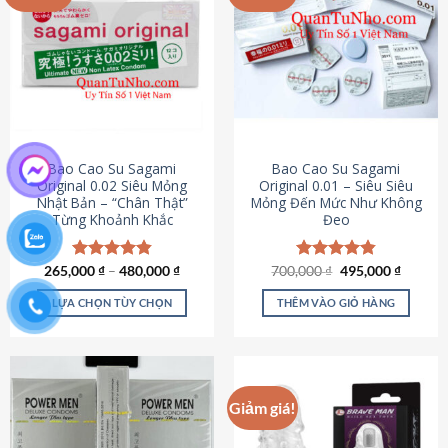
chọn
trên
trang
sản
phẩm
Bao Cao Su Sagami
Bao Cao Su Sagami
Original 0.02 Siêu Mỏng
Original 0.01 – Siêu Siêu
Nhật Bản – “Chân Thật”
Mỏng Đến Mức Như Không
Từng Khoảnh Khắc
Đeo
Giá
Giá
265,000
Được xếp
₫
–
480,000
₫
700,000
Được xếp
₫
495,000
₫
gốc
hiện
hạng
4.87
hạng
4.83
là:
tại
5 sao
5 sao
LỰA CHỌN TÙY CHỌN
THÊM VÀO GIỎ HÀNG
700,000 ₫.
là:
495,000
Sản
phẩm
này
có
Giảm giá!
nhiều
biến