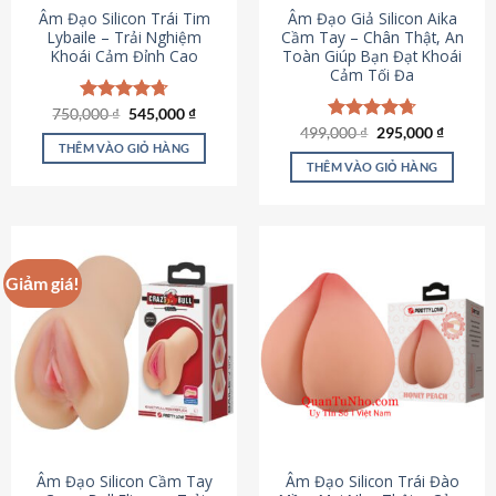
Âm Đạo Silicon Trái Tim
Âm Đạo Giả Silicon Aika
Lybaile – Trải Nghiệm
Cầm Tay – Chân Thật, An
Khoái Cảm Đỉnh Cao
Toàn Giúp Bạn Đạt Khoái
Cảm Tối Đa
Giá
Giá
750,000
Được xếp
₫
545,000
₫
gốc
hiện
hạng
4.70
Giá
Giá
499,000
Được xếp
₫
295,000
₫
là:
tại
gốc
hiện
5 sao
THÊM VÀO GIỎ HÀNG
hạng
4.75
750,000 ₫.
là:
là:
tại
5 sao
THÊM VÀO GIỎ HÀNG
545,000 ₫.
499,000 ₫.
là:
295,000
Giảm giá!
Âm Đạo Silicon Cầm Tay
Âm Đạo Silicon Trái Đào