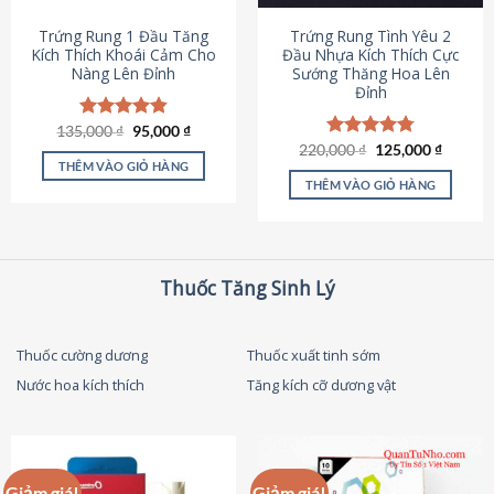
thể
được
Trứng Rung 1 Đầu Tăng
Trứng Rung Tình Yêu 2
chọn
Kích Thích Khoái Cảm Cho
Đầu Nhựa Kích Thích Cực
Nàng Lên Đỉnh
Sướng Thăng Hoa Lên
trên
Đỉnh
trang
sản
Giá
Giá
135,000
Được xếp
₫
95,000
₫
phẩm
gốc
hiện
hạng
4.87
Giá
Giá
220,000
Được xếp
₫
125,000
₫
là:
tại
gốc
hiện
5 sao
THÊM VÀO GIỎ HÀNG
hạng
4.79
135,000 ₫.
là:
là:
tại
5 sao
THÊM VÀO GIỎ HÀNG
95,000 ₫.
220,000 ₫.
là:
125,000
Thuốc Tăng Sinh Lý
Thuốc cường dương
Thuốc xuất tinh sớm
Nước hoa kích thích
Tăng kích cỡ dương vật
Giảm giá!
Giảm giá!