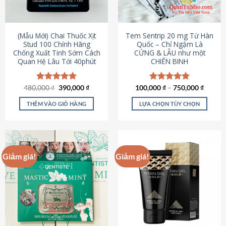
có
có
thể
thể
được
được
(Mẫu Mới) Chai Thuốc Xịt
Tem Sentrip 20 mg Từ Hàn
chọn
chọn
Stud 100 Chính Hãng
Quốc – Chỉ Ngậm Là
Chống Xuất Tinh Sớm Cách
CỨNG & LÂU như một
trên
trên
Quan Hệ Lâu Tới 40phút
CHIẾN BINH
trang
trang
sản
sản
phẩm
phẩm
Giá
Giá
480,000
Được xếp
₫
390,000
₫
100,000
Được xếp
₫
–
750,000
₫
gốc
hiện
hạng
5.00
hạng
5.00
là:
tại
5 sao
5 sao
THÊM VÀO GIỎ HÀNG
LỰA CHỌN TÙY CHỌN
480,000 ₫.
là:
390,000 ₫.
Sản
phẩm
này
có
Giảm giá!
Giảm giá!
nhiều
biến
thể.
Các
tùy
chọn
có