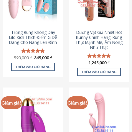
Trứng Rung Không Dây
Dương Vật Giả Nhiệt Hot
Lilo Kích Thích Điểm G Dễ
Bunny Chính Hãng: Rung
Dàng Cho Nàng Lên Đỉnh
Thụt Mạnh Mẽ, Ấm Nóng
Như Thật
Giá
Giá
590,000
Được xếp
₫
345,000
₫
gốc
hiện
hạng
4.79
Được xếp
1,245,000
₫
là:
tại
5 sao
THÊM VÀO GIỎ HÀNG
hạng
4.73
590,000 ₫.
là:
5 sao
THÊM VÀO GIỎ HÀNG
345,000 ₫.
Giảm giá!
Giảm giá!