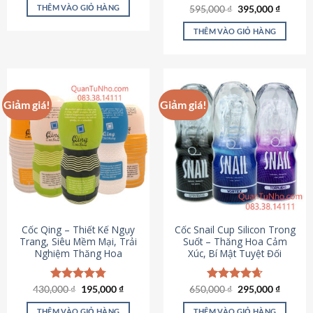
sản
là:
tại
THÊM VÀO GIỎ HÀNG
Giá
Giá
595,000
Được xếp
₫
395,000
₫
895,000 ₫.
là:
phẩm
gốc
hiện
hạng
4.64
695,000 ₫.
là:
tại
5 sao
THÊM VÀO GIỎ HÀNG
595,000 ₫.
là:
395,000
Giảm giá!
Giảm giá!
Cốc Qing – Thiết Kế Ngụy
Cốc Snail Cup Silicon Trong
Trang, Siêu Mềm Mại, Trải
Suốt – Thăng Hoa Cảm
Nghiệm Thăng Hoa
Xúc, Bí Mật Tuyệt Đối
Giá
Giá
Giá
Giá
430,000
Được xếp
₫
195,000
₫
650,000
Được xếp
₫
295,000
₫
gốc
hiện
gốc
hiện
hạng
4.78
hạng
4.69
là:
tại
là:
tại
5 sao
5 sao
THÊM VÀO GIỎ HÀNG
THÊM VÀO GIỎ HÀNG