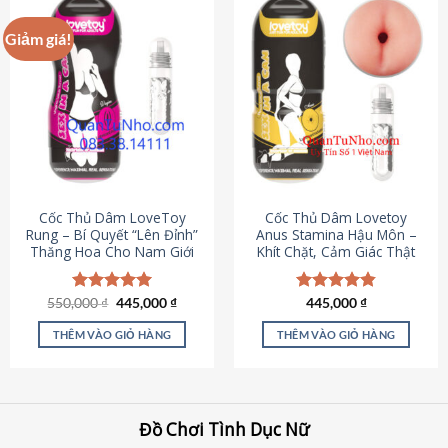
Giảm giá!
Cốc Thủ Dâm LoveToy
Cốc Thủ Dâm Lovetoy
Rung – Bí Quyết “Lên Đỉnh”
Anus Stamina Hậu Môn –
Thăng Hoa Cho Nam Giới
Khít Chặt, Cảm Giác Thật
Giá
Giá
550,000
Được xếp
₫
445,000
₫
Được xếp
445,000
₫
gốc
hiện
hạng
5.00
hạng
4.84
là:
tại
5 sao
5 sao
THÊM VÀO GIỎ HÀNG
THÊM VÀO GIỎ HÀNG
550,000 ₫.
là:
445,000 ₫.
Đồ Chơi Tình Dục Nữ