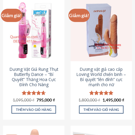
Giảm giá!
Giảm giá!
Dương Vật Giả Rung Thụt
Dương vật giả cao cấp
Butterfly Dance – “Bí
Loving World chiến binh –
Quyết” Thăng Hoa Cực
Bí quyết “lên đỉnh” cực
Đỉnh Cho Nàng
mạnh cho nữ
Giá
Giá
Giá
Giá
1,095,000
Được xếp
₫
795,000
₫
1,800,000
Được xếp
₫
1,495,000
₫
gốc
hiện
gốc
hiện
hạng
4.65
hạng
4.89
là:
tại
là:
tại
5 sao
5 sao
THÊM VÀO GIỎ HÀNG
THÊM VÀO GIỎ HÀNG
1,095,000 ₫.
là:
1,800,000 ₫.
là:
795,000 ₫.
1,495