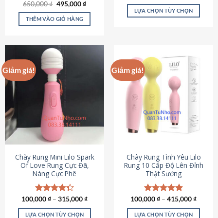
Giá
Giá
hạng
4.80
650,000
Được xếp
₫
495,000
₫
gốc
hiện
5 sao
LỰA CHỌN TÙY CHỌN
hạng
4.72
là:
tại
5 sao
THÊM VÀO GIỎ HÀNG
Sản
650,000 ₫.
là:
495,000 ₫.
phẩm
này
có
nhiều
Giảm giá!
Giảm giá!
biến
thể.
Các
tùy
chọn
có
thể
được
chọn
Chày Rung Mini Lilo Spark
Chày Rung Tình Yêu Lilo
Of Love Rung Cực Đã,
Rung 10 Cấp Độ Lên Đỉnh
trên
Nàng Cực Phê
Thật Sướng
trang
sản
phẩm
100,000
Được xếp
₫
–
315,000
₫
100,000
Được xếp
₫
–
415,000
₫
hạng
4.33
hạng
4.94
5 sao
5 sao
LỰA CHỌN TÙY CHỌN
LỰA CHỌN TÙY CHỌN