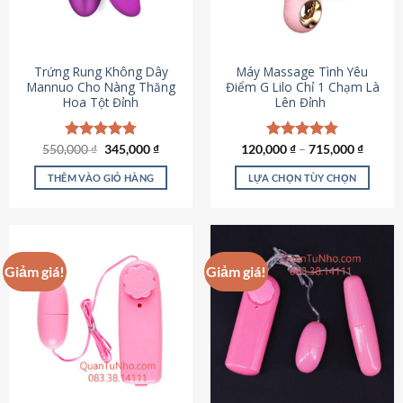
Trứng Rung Không Dây
Máy Massage Tình Yêu
Mannuo Cho Nàng Thăng
Điểm G Lilo Chỉ 1 Chạm Là
Hoa Tột Đỉnh
Lên Đỉnh
Giá
Giá
550,000
Được xếp
₫
345,000
₫
120,000
Được xếp
₫
–
715,000
₫
gốc
hiện
hạng
4.81
hạng
4.85
là:
tại
5 sao
5 sao
THÊM VÀO GIỎ HÀNG
LỰA CHỌN TÙY CHỌN
550,000 ₫.
là:
345,000 ₫.
Sản
phẩm
này
có
Giảm giá!
Giảm giá!
nhiều
biến
thể.
Các
tùy
chọn
có