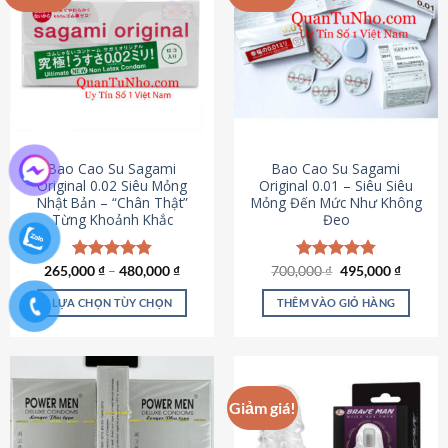
chọn
trên
trang
sản
phẩm
Bao Cao Su Sagami
Bao Cao Su Sagami
Original 0.02 Siêu Mỏng
Original 0.01 – Siêu Siêu
Nhật Bản – “Chân Thật”
Mỏng Đến Mức Như Không
Từng Khoảnh Khắc
Đeo
Giá
Giá
265,000
Được xếp
₫
–
480,000
₫
700,000
Được xếp
₫
495,000
₫
gốc
hiện
hạng
4.87
hạng
4.83
là:
tại
5 sao
5 sao
LỰA CHỌN TÙY CHỌN
THÊM VÀO GIỎ HÀNG
700,000 ₫.
là:
495,000
Sản
phẩm
này
có
Giảm giá!
nhiều
biến