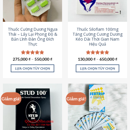
tùy
tùy
chọn
chọn
có
có
thể
thể
được
được
Thuốc Cường Dương Ngựa
Thuốc Siloflam 100mg
chọn
chọn
Thái – Lấy Lại Phong Độ &
Tăng Cường Cương Dương
Bản Lĩnh Đàn Ông Đích
Kéo Dài Thời Gian Nam
trên
trên
Thực
Hiệu Quả
trang
trang
sản
sản
phẩm
phẩm
275,000
Được xếp
₫
–
550,000
₫
130,000
Được xếp
₫
–
650,000
₫
hạng
4.87
hạng
5.00
5 sao
5 sao
LỰA CHỌN TÙY CHỌN
LỰA CHỌN TÙY CHỌN
Sản
Sản
phẩm
phẩm
này
này
có
có
Giảm giá!
Giảm giá!
nhiều
nhiều
biến
biến
thể.
thể.
Các
Các
tùy
tùy
chọn
chọn