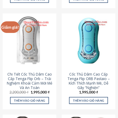
430,000 ₫.
là:
650,000 ₫.
là:
195,000 ₫.
295,000
Giảm giá!
Chi Tiết Cốc Thủ Dâm Cao
Cốc Thủ Dâm Cao Cấp
Cấp Tenga Flip Orb – Trải
Tenga Flip ORB Pastaio –
Nghiệm Khoái Cảm Mới Mẻ
Kích Thích Mạnh Mẽ, Dễ
Và An Toàn
Gây “Nghiện”
Giá
Giá
2,200,000
₫
1,995,000
₫
1,995,000
₫
gốc
hiện
là:
tại
THÊM VÀO GIỎ HÀNG
THÊM VÀO GIỎ HÀNG
2,200,000 ₫.
là:
1,995,000 ₫.