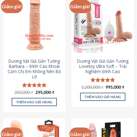
Giảm giá!
Giảm giá!
Dương Vật Giả Gắn Tường
Dương Vật Giả Gắn Tường
Barbara – Đỉnh Cao Khoái
Lovetoy Ultra Soft – Trải
Cảm Chị Em Không Nên Bỏ
Nghiệm Đỉnh Cao
Lỡ
Giá
Giá
1,200,000
Được xếp
₫
995,000
₫
gốc
hiện
Giá
Giá
hạng
4.82
350,000
Được xếp
₫
295,000
₫
là:
tại
gốc
hiện
5 sao
THÊM VÀO GIỎ HÀNG
hạng
4.79
1,200,000 ₫.
là:
là:
tại
5 sao
THÊM VÀO GIỎ HÀNG
995,00
350,000 ₫.
là:
295,000 ₫.
Giảm giá!
Giảm giá!