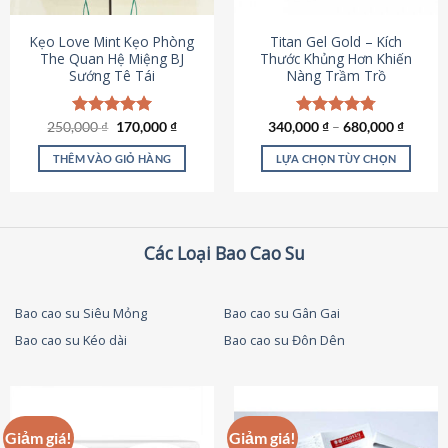
thể
được
Kẹo Love Mint Kẹo Phòng
Titan Gel Gold – Kích
chọn
The Quan Hệ Miệng BJ
Thước Khủng Hơn Khiến
Sướng Tê Tái
Nàng Trầm Trồ
trên
trang
sản
Giá
Giá
250,000
Được xếp
₫
170,000
₫
340,000
Được xếp
₫
–
680,000
₫
phẩm
gốc
hiện
hạng
5.00
hạng
4.79
là:
tại
5 sao
5 sao
THÊM VÀO GIỎ HÀNG
LỰA CHỌN TÙY CHỌN
250,000 ₫.
là:
170,000 ₫.
Sản
phẩm
này
có
Các Loại Bao Cao Su
nhiều
biến
thể.
Bao cao su Siêu Mỏng
Bao cao su Gân Gai
Các
Bao cao su Kéo dài
Bao cao su Đôn Dên
tùy
chọn
có
thể
được
Giảm giá!
Giảm giá!