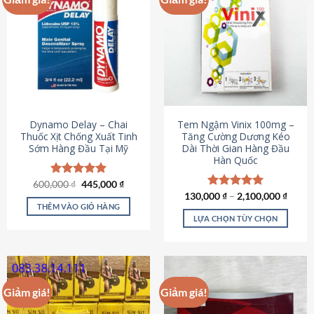
Dynamo Delay – Chai
Tem Ngậm Vinix 100mg –
Thuốc Xịt Chống Xuất Tinh
Tăng Cường Dương Kéo
Sớm Hàng Đầu Tại Mỹ
Dài Thời Gian Hàng Đầu
Hàn Quốc
Giá
Giá
600,000
Được xếp
₫
445,000
₫
gốc
hiện
hạng
5.00
130,000
Được xếp
₫
–
2,100,000
₫
là:
tại
5 sao
THÊM VÀO GIỎ HÀNG
hạng
5.00
600,000 ₫.
là:
5 sao
LỰA CHỌN TÙY CHỌN
445,000 ₫.
Sản
phẩm
này
có
Giảm giá!
Giảm giá!
nhiều
biến