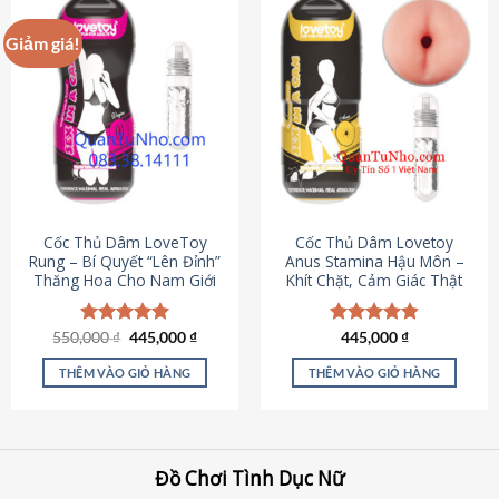
Giảm giá!
Cốc Thủ Dâm LoveToy
Cốc Thủ Dâm Lovetoy
Rung – Bí Quyết “Lên Đỉnh”
Anus Stamina Hậu Môn –
Thăng Hoa Cho Nam Giới
Khít Chặt, Cảm Giác Thật
Giá
Giá
550,000
Được xếp
₫
445,000
₫
Được xếp
445,000
₫
gốc
hiện
hạng
5.00
hạng
4.84
là:
tại
5 sao
5 sao
THÊM VÀO GIỎ HÀNG
THÊM VÀO GIỎ HÀNG
550,000 ₫.
là:
445,000 ₫.
Đồ Chơi Tình Dục Nữ