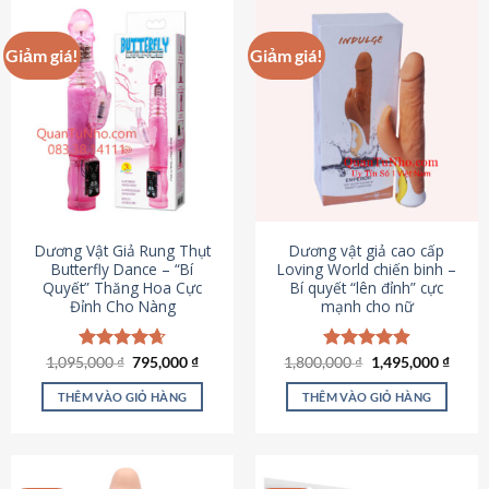
Giảm giá!
Giảm giá!
Dương Vật Giả Rung Thụt
Dương vật giả cao cấp
Butterfly Dance – “Bí
Loving World chiến binh –
Quyết” Thăng Hoa Cực
Bí quyết “lên đỉnh” cực
Đỉnh Cho Nàng
mạnh cho nữ
Giá
Giá
Giá
Giá
1,095,000
Được xếp
₫
795,000
₫
1,800,000
Được xếp
₫
1,495,000
₫
gốc
hiện
gốc
hiện
hạng
4.65
hạng
4.89
là:
tại
là:
tại
5 sao
5 sao
THÊM VÀO GIỎ HÀNG
THÊM VÀO GIỎ HÀNG
1,095,000 ₫.
là:
1,800,000 ₫.
là:
795,000 ₫.
1,495