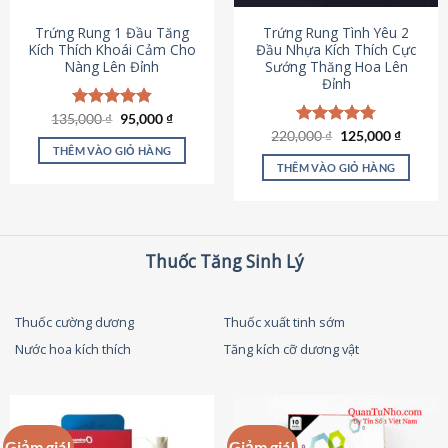
thể
được
Trứng Rung 1 Đầu Tăng
Trứng Rung Tình Yêu 2
chọn
Kích Thích Khoái Cảm Cho
Đầu Nhựa Kích Thích Cực
Nàng Lên Đỉnh
Sướng Thăng Hoa Lên
trên
Đỉnh
trang
sản
Giá
Giá
135,000
Được xếp
₫
95,000
₫
phẩm
gốc
hiện
hạng
4.87
Giá
Giá
220,000
Được xếp
₫
125,000
₫
là:
tại
gốc
hiện
5 sao
THÊM VÀO GIỎ HÀNG
hạng
4.79
135,000 ₫.
là:
là:
tại
5 sao
THÊM VÀO GIỎ HÀNG
95,000 ₫.
220,000 ₫.
là:
125,000
Thuốc Tăng Sinh Lý
Thuốc cường dương
Thuốc xuất tinh sớm
Nước hoa kích thích
Tăng kích cỡ dương vật
Giảm giá!
Giảm giá!