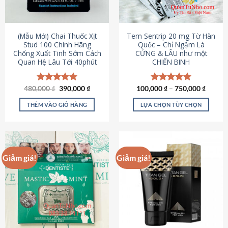
có
có
thể
thể
được
được
(Mẫu Mới) Chai Thuốc Xịt
Tem Sentrip 20 mg Từ Hàn
chọn
chọn
Stud 100 Chính Hãng
Quốc – Chỉ Ngậm Là
Chống Xuất Tinh Sớm Cách
CỨNG & LÂU như một
trên
trên
Quan Hệ Lâu Tới 40phút
CHIẾN BINH
trang
trang
sản
sản
phẩm
phẩm
Giá
Giá
480,000
Được xếp
₫
390,000
₫
100,000
Được xếp
₫
–
750,000
₫
gốc
hiện
hạng
5.00
hạng
5.00
là:
tại
5 sao
5 sao
THÊM VÀO GIỎ HÀNG
LỰA CHỌN TÙY CHỌN
480,000 ₫.
là:
390,000 ₫.
Sản
phẩm
này
có
Giảm giá!
Giảm giá!
nhiều
biến
thể.
Các
tùy
chọn
có