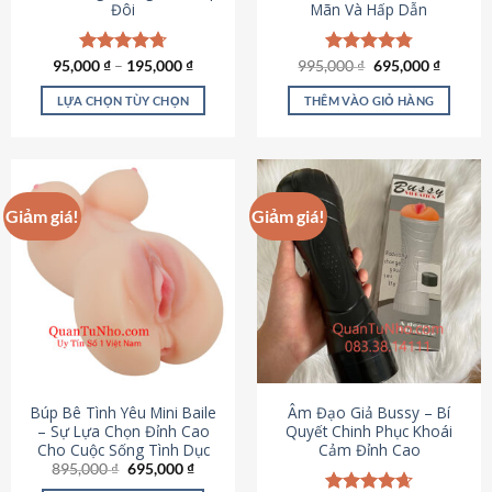
Đôi
Mãn Và Hấp Dẫn
Giá
Giá
95,000
Được xếp
₫
–
195,000
₫
995,000
Được xếp
₫
695,000
₫
gốc
hiện
hạng
4.70
hạng
4.80
là:
tại
5 sao
5 sao
LỰA CHỌN TÙY CHỌN
THÊM VÀO GIỎ HÀNG
995,000 ₫.
là:
695,000
Sản
phẩm
này
có
Giảm giá!
Giảm giá!
nhiều
biến
thể.
Các
tùy
chọn
có
thể
được
Búp Bê Tình Yêu Mini Baile
Âm Đạo Giả Bussy – Bí
chọn
– Sự Lựa Chọn Đỉnh Cao
Quyết Chinh Phục Khoái
Cho Cuộc Sống Tình Dục
Cảm Đỉnh Cao
trên
Giá
Giá
895,000
₫
695,000
₫
trang
gốc
hiện