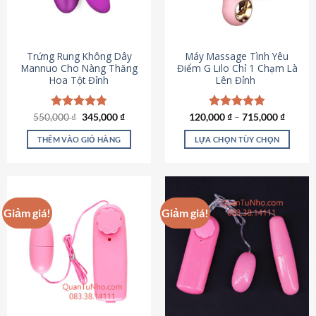
Trứng Rung Không Dây
Máy Massage Tình Yêu
Mannuo Cho Nàng Thăng
Điểm G Lilo Chỉ 1 Chạm Là
Hoa Tột Đỉnh
Lên Đỉnh
Giá
Giá
550,000
Được xếp
₫
345,000
₫
120,000
Được xếp
₫
–
715,000
₫
gốc
hiện
hạng
4.81
hạng
4.85
là:
tại
5 sao
5 sao
THÊM VÀO GIỎ HÀNG
LỰA CHỌN TÙY CHỌN
550,000 ₫.
là:
345,000 ₫.
Sản
phẩm
này
có
Giảm giá!
Giảm giá!
nhiều
biến
thể.
Các
tùy
chọn
có