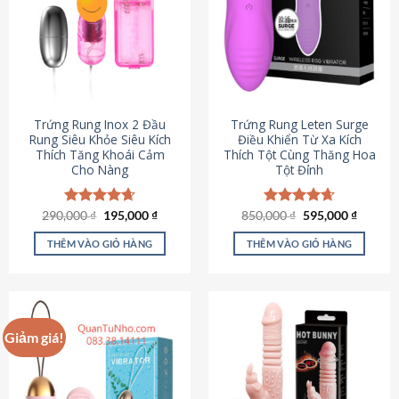
Trứng Rung Inox 2 Đầu
Trứng Rung Leten Surge
Rung Siêu Khỏe Siêu Kích
Điều Khiển Từ Xa Kích
Thích Tăng Khoái Cảm
Thích Tột Cùng Thăng Hoa
Cho Nàng
Tột Đỉnh
Giá
Giá
Giá
Giá
290,000
Được xếp
₫
195,000
₫
850,000
Được xếp
₫
595,000
₫
gốc
hiện
gốc
hiện
hạng
4.64
hạng
4.69
là:
tại
là:
tại
5 sao
5 sao
THÊM VÀO GIỎ HÀNG
THÊM VÀO GIỎ HÀNG
290,000 ₫.
là:
850,000 ₫.
là:
195,000 ₫.
595,000
Giảm giá!