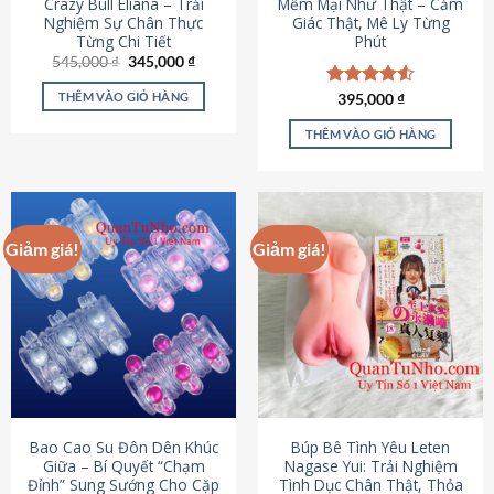
Crazy Bull Eliana – Trải
Mềm Mại Như Thật – Cảm
Nghiệm Sự Chân Thực
Giác Thật, Mê Ly Từng
Từng Chi Tiết
Phút
Giá
Giá
545,000
₫
345,000
₫
gốc
hiện
là:
tại
THÊM VÀO GIỎ HÀNG
Được xếp
395,000
₫
545,000 ₫.
là:
hạng
4.53
345,000 ₫.
5 sao
THÊM VÀO GIỎ HÀNG
Giảm giá!
Giảm giá!
Bao Cao Su Đôn Dên Khúc
Búp Bê Tình Yêu Leten
Giữa – Bí Quyết “Chạm
Nagase Yui: Trải Nghiệm
Đỉnh” Sung Sướng Cho Cặp
Tình Dục Chân Thật, Thỏa