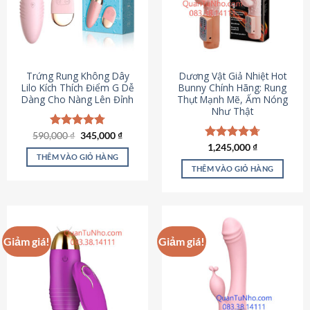
Trứng Rung Không Dây
Dương Vật Giả Nhiệt Hot
Lilo Kích Thích Điểm G Dễ
Bunny Chính Hãng: Rung
Dàng Cho Nàng Lên Đỉnh
Thụt Mạnh Mẽ, Ấm Nóng
Như Thật
Giá
Giá
590,000
Được xếp
₫
345,000
₫
gốc
hiện
hạng
4.79
Được xếp
1,245,000
₫
là:
tại
5 sao
THÊM VÀO GIỎ HÀNG
hạng
4.73
590,000 ₫.
là:
5 sao
THÊM VÀO GIỎ HÀNG
345,000 ₫.
Giảm giá!
Giảm giá!