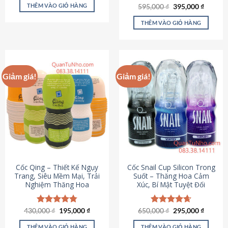
sản
là:
tại
THÊM VÀO GIỎ HÀNG
Giá
Giá
595,000
Được xếp
₫
395,000
₫
895,000 ₫.
là:
phẩm
gốc
hiện
hạng
4.64
695,000 ₫.
là:
tại
5 sao
THÊM VÀO GIỎ HÀNG
595,000 ₫.
là:
395,000
Giảm giá!
Giảm giá!
Cốc Qing – Thiết Kế Ngụy
Cốc Snail Cup Silicon Trong
Trang, Siêu Mềm Mại, Trải
Suốt – Thăng Hoa Cảm
Nghiệm Thăng Hoa
Xúc, Bí Mật Tuyệt Đối
Giá
Giá
Giá
Giá
430,000
Được xếp
₫
195,000
₫
650,000
Được xếp
₫
295,000
₫
gốc
hiện
gốc
hiện
hạng
4.78
hạng
4.69
là:
tại
là:
tại
5 sao
5 sao
THÊM VÀO GIỎ HÀNG
THÊM VÀO GIỎ HÀNG