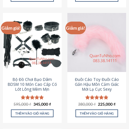
Sản
Sản
phẩm
phẩm
này
này
có
có
Giảm giá!
Giảm giá!
nhiều
nhiều
biến
biến
thể.
thể.
Các
Các
tùy
tùy
chọn
chọn
có
có
thể
thể
được
được
Bộ Đồ Chơi Bạo Dâm
Đuôi Cáo Toy Đuôi Cáo
chọn
chọn
BDSM 10 Món Cao Cấp Có
Gắn Hậu Môn Cảm Giác
Lót Lông Mềm Mịn
Mới Lạ Cực Sexy
trên
trên
trang
trang
sản
sản
Giá
Giá
Giá
Giá
595,000
Được xếp
₫
345,000
₫
380,000
Được xếp
₫
225,000
₫
phẩm
phẩm
gốc
hiện
gốc
hiện
hạng
4.88
hạng
4.88
là:
tại
là:
tại
5 sao
5 sao
THÊM VÀO GIỎ HÀNG
THÊM VÀO GIỎ HÀNG
595,000 ₫.
là:
380,000 ₫.
là:
345,000 ₫.
225,000