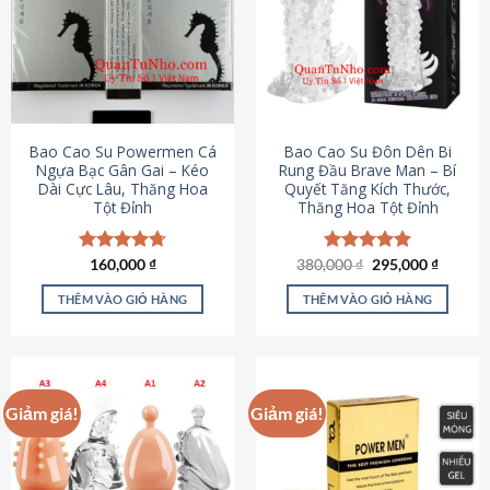
thể.
Các
tùy
chọn
có
thể
được
Bao Cao Su Powermen Cá
Bao Cao Su Đôn Dên Bi
chọn
Ngựa Bạc Gân Gai – Kéo
Rung Đầu Brave Man – Bí
Dài Cực Lâu, Thăng Hoa
Quyết Tăng Kích Thước,
trên
Tột Đỉnh
Thăng Hoa Tột Đỉnh
trang
sản
phẩm
Giá
Giá
Được xếp
160,000
₫
380,000
Được xếp
₫
295,000
₫
gốc
hiện
hạng
4.73
hạng
5.00
là:
tại
5 sao
5 sao
THÊM VÀO GIỎ HÀNG
THÊM VÀO GIỎ HÀNG
380,000 ₫.
là:
295,000
Giảm giá!
Giảm giá!