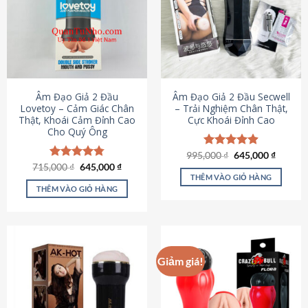
Âm Đạo Giả 2 Đầu
Âm Đạo Giả 2 Đầu Secwell
Lovetoy – Cảm Giác Chân
– Trải Nghiệm Chân Thật,
Thật, Khoái Cảm Đỉnh Cao
Cực Khoái Đỉnh Cao
Cho Quý Ông
Giá
Giá
995,000
Được xếp
₫
645,000
₫
gốc
hiện
Giá
Giá
hạng
4.88
715,000
Được xếp
₫
645,000
₫
là:
tại
gốc
hiện
5 sao
THÊM VÀO GIỎ HÀNG
hạng
4.79
995,000 ₫.
là:
là:
tại
5 sao
THÊM VÀO GIỎ HÀNG
645,000
715,000 ₫.
là:
645,000 ₫.
Giảm giá!