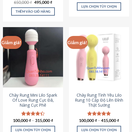
Giá
Giá
hạng
4.80
650,000
Được xếp
₫
495,000
₫
gốc
hiện
5 sao
LỰA CHỌN TÙY CHỌN
hạng
4.72
là:
tại
5 sao
THÊM VÀO GIỎ HÀNG
Sản
650,000 ₫.
là:
495,000 ₫.
phẩm
này
có
nhiều
Giảm giá!
Giảm giá!
biến
thể.
Các
tùy
chọn
có
thể
được
chọn
Chày Rung Mini Lilo Spark
Chày Rung Tình Yêu Lilo
Of Love Rung Cực Đã,
Rung 10 Cấp Độ Lên Đỉnh
trên
Nàng Cực Phê
Thật Sướng
trang
sản
phẩm
100,000
Được xếp
₫
–
315,000
₫
100,000
Được xếp
₫
–
415,000
₫
hạng
4.33
hạng
4.94
5 sao
5 sao
LỰA CHỌN TÙY CHỌN
LỰA CHỌN TÙY CHỌN