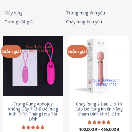
Máy rung
Trứng rung tình yêu
Dương vật giả
Chày rung tình yêu
Giảm giá!
Giảm giá!
Trứng Rung Aphojoy
Chày Rung 2 Đầu Lilo 10
Không Dây 7 Chế Độ Rung
Cấp Độ Rung Khiến Nàng
Kích Thích Thăng Hoa Tột
Chạm Đỉnh Khoái Cảm
Đỉnh
100,000
Được xếp
₫
–
465,000
₫