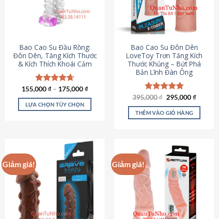
tùy
chọn
có
thể
được
Bao Cao Su Đầu Rồng:
Bao Cao Su Đôn Dên
chọn
Đôn Dên, Tăng Kích Thước
LoveToy Trơn Tăng Kích
& Kích Thích Khoái Cảm
Thước Khủng – Bứt Phá
trên
Bản Lĩnh Đàn Ông
trang
sản
155,000
Được xếp
₫
–
175,000
₫
phẩm
hạng
4.69
Giá
Giá
395,000
Được xếp
₫
295,000
₫
gốc
hiện
5 sao
LỰA CHỌN TÙY CHỌN
hạng
4.82
là:
tại
5 sao
THÊM VÀO GIỎ HÀNG
Sản
395,000 ₫.
là:
295,000
phẩm
này
có
nhiều
Giảm giá!
Giảm giá!
biến
thể.
Các
tùy
chọn
có