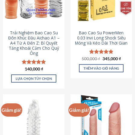
Trải Nghiệm Bao Cao Su
Bao Cao Su PowerMen
Đôn Khúc Đầu Aichao A1 –
0.03 Invi Long Shock Siêu
A4 Từ A Đến Z: Bí Quyết
Mỏng Và Kéo Dài Thời Gian
Tăng Khoái Cảm Cho Quý
Ông
Giá
Giá
500,000
Được xếp
₫
345,000
₫
gốc
hiện
hạng
4.85
là:
tại
5 sao
THÊM VÀO GIỎ HÀNG
Được xếp
140,000
₫
500,000 ₫.
là:
hạng
4.88
345,000
5 sao
LỰA CHỌN TÙY CHỌN
Sản
phẩm
này
có
Giảm giá!
Giảm giá!
nhiều
biến
thể.
Các