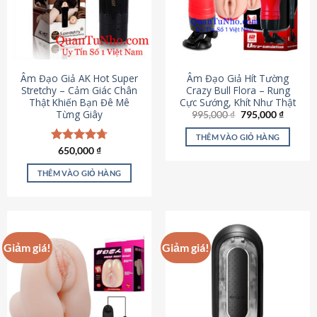
Âm Đạo Giả AK Hot Super
Âm Đạo Giả Hít Tường
Stretchy – Cảm Giác Chân
Crazy Bull Flora – Rung
Thật Khiến Bạn Đê Mê
Cực Sướng, Khít Như Thật
Từng Giây
Giá
Giá
995,000
₫
795,000
₫
gốc
hiện
là:
tại
THÊM VÀO GIỎ HÀNG
995,000 ₫.
là:
Được xếp
650,000
₫
795,000
hạng
4.75
5 sao
THÊM VÀO GIỎ HÀNG
Giảm giá!
Giảm giá!