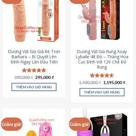
Dương Vật Giả Giá Rẻ Trơn
Dương Vật Giả Rung Xoay
Barbara – Bí Quyết Lên
Lybaile 48 Độ – Thăng Hoa
Đỉnh Ngay Lần Đầu Tiên
Cực Đỉnh Với 120 Chế Độ
Rung
Giá
Giá
390,000
Được xếp
₫
295,000
₫
gốc
hiện
hạng
4.90
Giá
Giá
1,400,000
Được xếp
₫
1,195,000
₫
là:
tại
gốc
hiện
5 sao
THÊM VÀO GIỎ HÀNG
hạng
4.62
390,000 ₫.
là:
là:
tại
5 sao
THÊM VÀO GIỎ HÀNG
295,000 ₫.
1,400,000 ₫.
là:
1,195
Giảm giá!
Giảm giá!