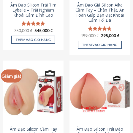
Âm Đạo Silicon Trái Tim
Âm Đạo Giả Silicon Aika
Lybaile – Trải Nghiệm
Cầm Tay – Chân Thật, An
Khoái Cảm Đỉnh Cao
Toàn Giúp Bạn Đạt Khoái
Cảm Tối Đa
Giá
Giá
750,000
Được xếp
₫
545,000
₫
gốc
hiện
hạng
4.70
Giá
Giá
499,000
Được xếp
₫
295,000
₫
là:
tại
gốc
hiện
5 sao
THÊM VÀO GIỎ HÀNG
hạng
4.75
750,000 ₫.
là:
là:
tại
5 sao
THÊM VÀO GIỎ HÀNG
545,000 ₫.
499,000 ₫.
là:
295,000
Giảm giá!
Âm Đạo Silicon Cầm Tay
Âm Đạo Silicon Trái Đào