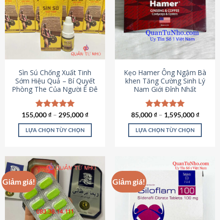
thể.
Các
tùy
chọn
có
thể
được
Sìn Sú Chống Xuất Tinh
Kẹo Hamer Ông Ngậm Bà
chọn
Sớm Hiệu Quả – Bí Quyết
khen Tăng Cường Sinh Lý
Phòng The Của Người Ê Đê
Nam Giới Đỉnh Nhất
trên
trang
sản
155,000
Được xếp
₫
–
295,000
₫
85,000
Được xếp
₫
–
1,595,000
₫
phẩm
hạng
4.95
hạng
5.00
5 sao
5 sao
LỰA CHỌN TÙY CHỌN
LỰA CHỌN TÙY CHỌN
Sản
Sản
phẩm
phẩm
này
này
có
có
Giảm giá!
Giảm giá!
nhiều
nhiều
biến
biến
thể.
thể.
Các
Các