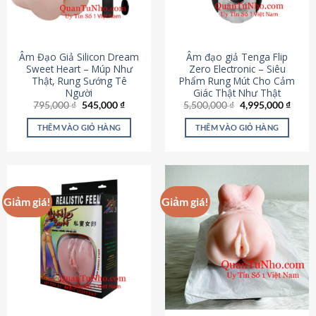
Âm Đạo Giả Silicon Dream
Âm đạo giả Tenga Flip
Sweet Heart – Múp Như
Zero Electronic – Siêu
Thật, Rung Sướng Tê
Phẩm Rung Mút Cho Cảm
Người
Giác Thật Như Thật
Giá
Giá
Giá
Giá
795,000
₫
545,000
₫
5,500,000
₫
4,995,000
₫
gốc
hiện
gốc
hiện
là:
tại
là:
tại
THÊM VÀO GIỎ HÀNG
THÊM VÀO GIỎ HÀNG
795,000 ₫.
là:
5,500,000 ₫.
là:
545,000 ₫.
4,995
Giảm giá!
Giảm giá!