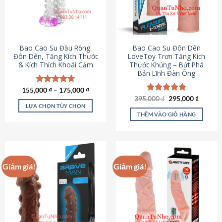
tùy
chọn
có
thể
được
Bao Cao Su Đầu Rồng:
Bao Cao Su Đôn Dên
chọn
Đôn Dên, Tăng Kích Thước
LoveToy Trơn Tăng Kích
& Kích Thích Khoái Cảm
Thước Khủng – Bứt Phá
trên
Bản Lĩnh Đàn Ông
trang
sản
155,000
Được xếp
₫
–
175,000
₫
phẩm
hạng
4.69
Giá
Giá
395,000
Được xếp
₫
295,000
₫
gốc
hiện
5 sao
LỰA CHỌN TÙY CHỌN
hạng
4.82
là:
tại
5 sao
THÊM VÀO GIỎ HÀNG
Sản
395,000 ₫.
là:
295,000
phẩm
này
có
nhiều
Giảm giá!
Giảm giá!
biến
thể.
Các
tùy
chọn
có