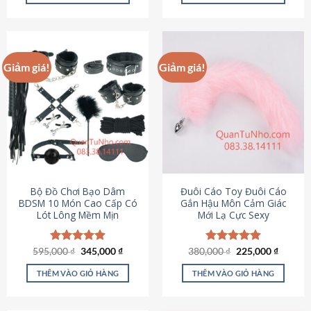
Sản
Sản
phẩm
phẩm
này
này
có
có
Giảm giá!
Giảm giá!
nhiều
nhiều
biến
biến
thể.
thể.
Các
Các
tùy
tùy
chọn
chọn
có
có
thể
thể
được
được
Bộ Đồ Chơi Bạo Dâm
Đuôi Cáo Toy Đuôi Cáo
chọn
chọn
BDSM 10 Món Cao Cấp Có
Gắn Hậu Môn Cảm Giác
Lót Lông Mềm Mịn
Mới Lạ Cực Sexy
trên
trên
trang
trang
sản
sản
Giá
Giá
Giá
Giá
595,000
Được xếp
₫
345,000
₫
380,000
Được xếp
₫
225,000
₫
phẩm
phẩm
gốc
hiện
gốc
hiện
hạng
4.88
hạng
4.88
là:
tại
là:
tại
5 sao
5 sao
THÊM VÀO GIỎ HÀNG
THÊM VÀO GIỎ HÀNG
595,000 ₫.
là:
380,000 ₫.
là:
345,000 ₫.
225,000