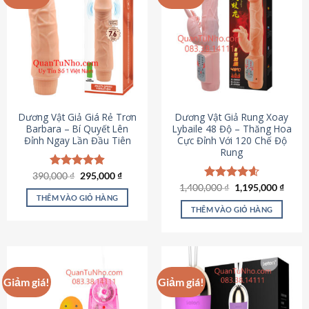
Dương Vật Giả Giá Rẻ Trơn
Dương Vật Giả Rung Xoay
Barbara – Bí Quyết Lên
Lybaile 48 Độ – Thăng Hoa
Đỉnh Ngay Lần Đầu Tiên
Cực Đỉnh Với 120 Chế Độ
Rung
Giá
Giá
390,000
Được xếp
₫
295,000
₫
gốc
hiện
hạng
4.90
Giá
Giá
1,400,000
Được xếp
₫
1,195,000
₫
là:
tại
gốc
hiện
5 sao
THÊM VÀO GIỎ HÀNG
hạng
4.62
390,000 ₫.
là:
là:
tại
5 sao
THÊM VÀO GIỎ HÀNG
295,000 ₫.
1,400,000 ₫.
là:
1,195
Giảm giá!
Giảm giá!