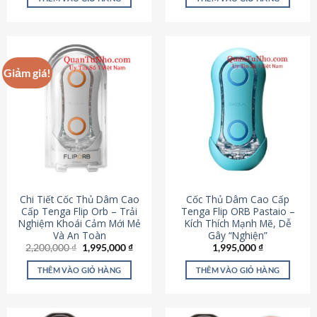
430,000 ₫.
là:
650,000 ₫.
là:
195,000 ₫.
295,000
Giảm giá!
Chi Tiết Cốc Thủ Dâm Cao
Cốc Thủ Dâm Cao Cấp
Cấp Tenga Flip Orb – Trải
Tenga Flip ORB Pastaio –
Nghiệm Khoái Cảm Mới Mẻ
Kích Thích Mạnh Mẽ, Dễ
Và An Toàn
Gây “Nghiện”
Giá
Giá
2,200,000
₫
1,995,000
₫
1,995,000
₫
gốc
hiện
là:
tại
THÊM VÀO GIỎ HÀNG
THÊM VÀO GIỎ HÀNG
2,200,000 ₫.
là:
1,995,000 ₫.