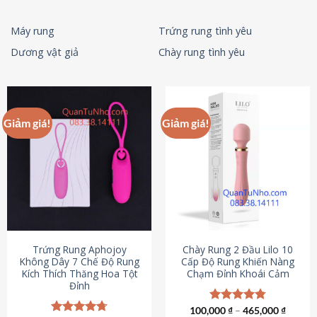
Máy rung
Trứng rung tình yêu
Dương vật giả
Chày rung tình yêu
Giảm giá!
Giảm giá!
Trứng Rung Aphojoy
Chày Rung 2 Đầu Lilo 10
Không Dây 7 Chế Độ Rung
Cấp Độ Rung Khiến Nàng
Kích Thích Thăng Hoa Tột
Chạm Đỉnh Khoái Cảm
Đỉnh
100,000
Được xếp
₫
–
465,000
₫