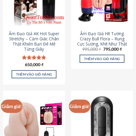
Âm Đạo Giả AK Hot Super
Âm Đạo Giả Hít Tường
Stretchy – Cảm Giác Chân
Crazy Bull Flora – Rung
Thật Khiến Bạn Đê Mê
Cực Sướng, Khít Như Thật
Từng Giây
Giá
Giá
995,000
₫
795,000
₫
gốc
hiện
là:
tại
THÊM VÀO GIỎ HÀNG
995,000 ₫.
là:
Được xếp
650,000
₫
795,000
hạng
4.75
5 sao
THÊM VÀO GIỎ HÀNG
Giảm giá!
Giảm giá!