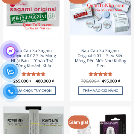
chọn
trên
trang
sản
phẩm
Bao Cao Su Sagami
Bao Cao Su Sagami
Original 0.02 Siêu Mỏng
Original 0.01 – Siêu Siêu
Nhật Bản – “Chân Thật”
Mỏng Đến Mức Như Không
Từng Khoảnh Khắc
Đeo
Giá
Giá
265,000
Được xếp
₫
–
480,000
₫
700,000
Được xếp
₫
495,000
₫
gốc
hiện
hạng
4.87
hạng
4.83
là:
tại
5 sao
5 sao
LỰA CHỌN TÙY CHỌN
THÊM VÀO GIỎ HÀNG
700,000 ₫.
là:
495,000
Sản
phẩm
này
có
Giảm giá!
nhiều
biến