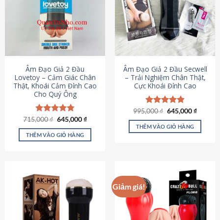
Âm Đạo Giả 2 Đầu
Âm Đạo Giả 2 Đầu Secwell
Lovetoy – Cảm Giác Chân
– Trải Nghiệm Chân Thật,
Thật, Khoái Cảm Đỉnh Cao
Cực Khoái Đỉnh Cao
Cho Quý Ông
Giá
Giá
995,000
Được xếp
₫
645,000
₫
gốc
hiện
Giá
Giá
hạng
4.88
715,000
Được xếp
₫
645,000
₫
là:
tại
gốc
hiện
5 sao
THÊM VÀO GIỎ HÀNG
hạng
4.79
995,000 ₫.
là:
là:
tại
5 sao
THÊM VÀO GIỎ HÀNG
645,000
715,000 ₫.
là:
645,000 ₫.
Giảm giá!