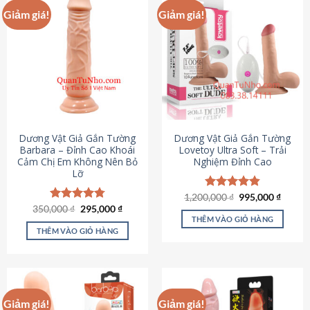
Giảm giá!
Giảm giá!
Dương Vật Giả Gắn Tường
Dương Vật Giả Gắn Tường
Barbara – Đỉnh Cao Khoái
Lovetoy Ultra Soft – Trải
Cảm Chị Em Không Nên Bỏ
Nghiệm Đỉnh Cao
Lỡ
Giá
Giá
1,200,000
Được xếp
₫
995,000
₫
gốc
hiện
Giá
Giá
hạng
4.82
350,000
Được xếp
₫
295,000
₫
là:
tại
gốc
hiện
5 sao
THÊM VÀO GIỎ HÀNG
hạng
4.79
1,200,000 ₫.
là:
là:
tại
5 sao
THÊM VÀO GIỎ HÀNG
995,00
350,000 ₫.
là:
295,000 ₫.
Giảm giá!
Giảm giá!