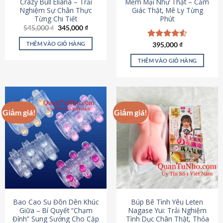
Crazy Bull Eliana – Trải
Mềm Mại Như Thật – Cảm
Nghiệm Sự Chân Thực
Giác Thật, Mê Ly Từng
Từng Chi Tiết
Phút
Giá
Giá
545,000
₫
345,000
₫
gốc
hiện
là:
tại
THÊM VÀO GIỎ HÀNG
Được xếp
395,000
₫
545,000 ₫.
là:
hạng
4.53
345,000 ₫.
5 sao
THÊM VÀO GIỎ HÀNG
Giảm giá!
Giảm giá!
Bao Cao Su Đôn Dên Khúc
Búp Bê Tình Yêu Leten
Giữa – Bí Quyết “Chạm
Nagase Yui: Trải Nghiệm
Đỉnh” Sung Sướng Cho Cặp
Tình Dục Chân Thật, Thỏa