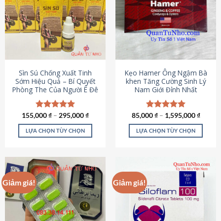
thể.
Các
tùy
chọn
có
thể
được
Sìn Sú Chống Xuất Tinh
Kẹo Hamer Ông Ngậm Bà
chọn
Sớm Hiệu Quả – Bí Quyết
khen Tăng Cường Sinh Lý
Phòng The Của Người Ê Đê
Nam Giới Đỉnh Nhất
trên
trang
sản
155,000
Được xếp
₫
–
295,000
₫
85,000
Được xếp
₫
–
1,595,000
₫
phẩm
hạng
4.95
hạng
5.00
5 sao
5 sao
LỰA CHỌN TÙY CHỌN
LỰA CHỌN TÙY CHỌN
Sản
Sản
phẩm
phẩm
này
này
có
có
Giảm giá!
Giảm giá!
nhiều
nhiều
biến
biến
thể.
thể.
Các
Các