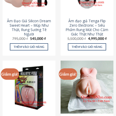
Âm Đạo Giả Silicon Dream
Âm đạo giả Tenga Flip
Sweet Heart – Múp Như
Zero Electronic – Siêu
Thật, Rung Sướng Tê
Phẩm Rung Mút Cho Cảm
Người
Giác Thật Như Thật
Giá
Giá
Giá
Giá
795,000
₫
545,000
₫
5,500,000
₫
4,995,000
₫
gốc
hiện
gốc
hiện
là:
tại
là:
tại
THÊM VÀO GIỎ HÀNG
THÊM VÀO GIỎ HÀNG
795,000 ₫.
là:
5,500,000 ₫.
là:
545,000 ₫.
4,995
Giảm giá!
Giảm giá!