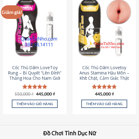
Giảm giá!
Cốc Thủ Dâm LoveToy
Cốc Thủ Dâm Lovetoy
Rung – Bí Quyết “Lên Đỉnh”
Anus Stamina Hậu Môn –
Thăng Hoa Cho Nam Giới
Khít Chặt, Cảm Giác Thật
Giá
Giá
550,000
Được xếp
₫
445,000
₫
Được xếp
445,000
₫
gốc
hiện
hạng
5.00
hạng
4.84
là:
tại
5 sao
5 sao
THÊM VÀO GIỎ HÀNG
THÊM VÀO GIỎ HÀNG
550,000 ₫.
là:
445,000 ₫.
Đồ Chơi Tình Dục Nữ