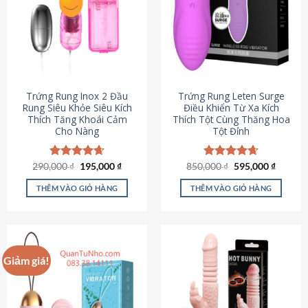
Trứng Rung Inox 2 Đầu
Trứng Rung Leten Surge
Rung Siêu Khỏe Siêu Kích
Điều Khiển Từ Xa Kích
Thích Tăng Khoái Cảm
Thích Tột Cùng Thăng Hoa
Cho Nàng
Tột Đỉnh
Giá
Giá
Giá
Giá
290,000
Được xếp
₫
195,000
₫
850,000
Được xếp
₫
595,000
₫
gốc
hiện
gốc
hiện
hạng
4.64
hạng
4.69
là:
tại
là:
tại
5 sao
5 sao
THÊM VÀO GIỎ HÀNG
THÊM VÀO GIỎ HÀNG
290,000 ₫.
là:
850,000 ₫.
là:
195,000 ₫.
595,000
Giảm giá!