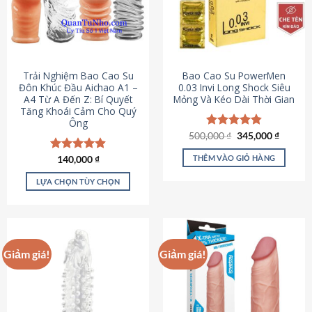
Trải Nghiệm Bao Cao Su
Bao Cao Su PowerMen
Đôn Khúc Đầu Aichao A1 –
0.03 Invi Long Shock Siêu
A4 Từ A Đến Z: Bí Quyết
Mỏng Và Kéo Dài Thời Gian
Tăng Khoái Cảm Cho Quý
Ông
Giá
Giá
500,000
Được xếp
₫
345,000
₫
gốc
hiện
hạng
4.85
là:
tại
5 sao
THÊM VÀO GIỎ HÀNG
Được xếp
140,000
₫
500,000 ₫.
là:
hạng
4.88
345,000
5 sao
LỰA CHỌN TÙY CHỌN
Sản
phẩm
này
có
Giảm giá!
Giảm giá!
nhiều
biến
thể.
Các