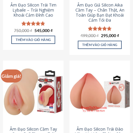
Âm Đạo Silicon Trái Tim
Âm Đạo Giả Silicon Aika
Lybaile – Trải Nghiệm
Cầm Tay – Chân Thật, An
Khoái Cảm Đỉnh Cao
Toàn Giúp Bạn Đạt Khoái
Cảm Tối Đa
Giá
Giá
750,000
Được xếp
₫
545,000
₫
gốc
hiện
hạng
4.70
Giá
Giá
499,000
Được xếp
₫
295,000
₫
là:
tại
gốc
hiện
5 sao
THÊM VÀO GIỎ HÀNG
hạng
4.75
750,000 ₫.
là:
là:
tại
5 sao
THÊM VÀO GIỎ HÀNG
545,000 ₫.
499,000 ₫.
là:
295,000
Giảm giá!
Âm Đạo Silicon Cầm Tay
Âm Đạo Silicon Trái Đào