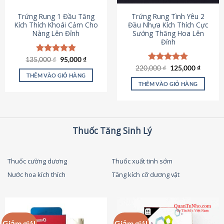
thể
được
Trứng Rung 1 Đầu Tăng
Trứng Rung Tình Yêu 2
chọn
Kích Thích Khoái Cảm Cho
Đầu Nhựa Kích Thích Cực
Nàng Lên Đỉnh
Sướng Thăng Hoa Lên
trên
Đỉnh
trang
sản
Giá
Giá
135,000
Được xếp
₫
95,000
₫
phẩm
gốc
hiện
hạng
4.87
Giá
Giá
220,000
Được xếp
₫
125,000
₫
là:
tại
gốc
hiện
5 sao
THÊM VÀO GIỎ HÀNG
hạng
4.79
135,000 ₫.
là:
là:
tại
5 sao
THÊM VÀO GIỎ HÀNG
95,000 ₫.
220,000 ₫.
là:
125,000
Thuốc Tăng Sinh Lý
Thuốc cường dương
Thuốc xuất tinh sớm
Nước hoa kích thích
Tăng kích cỡ dương vật
Giảm giá!
Giảm giá!