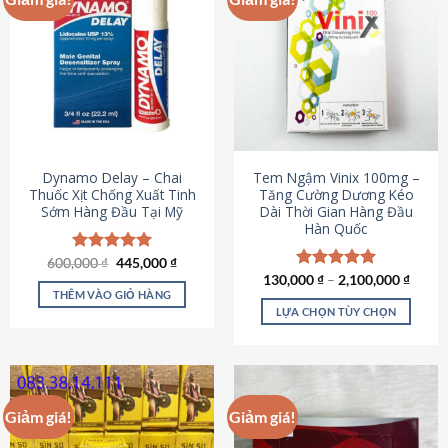
Dynamo Delay – Chai
Tem Ngậm Vinix 100mg –
Thuốc Xịt Chống Xuất Tinh
Tăng Cường Dương Kéo
Sớm Hàng Đầu Tại Mỹ
Dài Thời Gian Hàng Đầu
Hàn Quốc
Giá
Giá
600,000
Được xếp
₫
445,000
₫
gốc
hiện
hạng
5.00
130,000
Được xếp
₫
–
2,100,000
₫
là:
tại
5 sao
THÊM VÀO GIỎ HÀNG
hạng
5.00
600,000 ₫.
là:
5 sao
LỰA CHỌN TÙY CHỌN
445,000 ₫.
Sản
phẩm
này
có
Giảm giá!
Giảm giá!
nhiều
biến