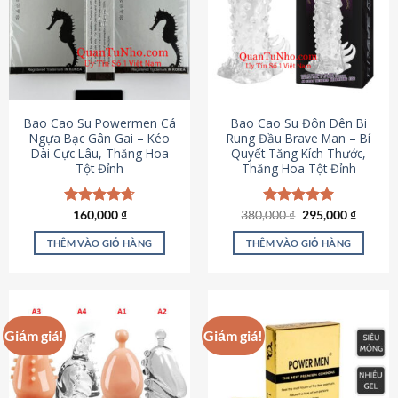
thể.
Các
tùy
chọn
có
thể
được
Bao Cao Su Powermen Cá
Bao Cao Su Đôn Dên Bi
chọn
Ngựa Bạc Gân Gai – Kéo
Rung Đầu Brave Man – Bí
Dài Cực Lâu, Thăng Hoa
Quyết Tăng Kích Thước,
trên
Tột Đỉnh
Thăng Hoa Tột Đỉnh
trang
sản
phẩm
Giá
Giá
Được xếp
160,000
₫
380,000
Được xếp
₫
295,000
₫
gốc
hiện
hạng
4.73
hạng
5.00
là:
tại
5 sao
5 sao
THÊM VÀO GIỎ HÀNG
THÊM VÀO GIỎ HÀNG
380,000 ₫.
là:
295,000
Giảm giá!
Giảm giá!