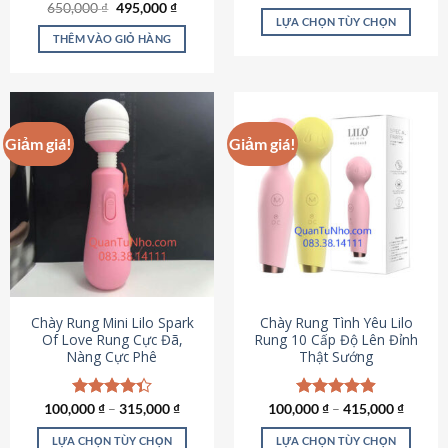
Giá
Giá
hạng
4.80
650,000
Được xếp
₫
495,000
₫
gốc
hiện
5 sao
LỰA CHỌN TÙY CHỌN
hạng
4.72
là:
tại
5 sao
THÊM VÀO GIỎ HÀNG
Sản
650,000 ₫.
là:
495,000 ₫.
phẩm
này
có
nhiều
Giảm giá!
Giảm giá!
biến
thể.
Các
tùy
chọn
có
thể
được
chọn
Chày Rung Mini Lilo Spark
Chày Rung Tình Yêu Lilo
Of Love Rung Cực Đã,
Rung 10 Cấp Độ Lên Đỉnh
trên
Nàng Cực Phê
Thật Sướng
trang
sản
phẩm
100,000
Được xếp
₫
–
315,000
₫
100,000
Được xếp
₫
–
415,000
₫
hạng
4.33
hạng
4.94
5 sao
5 sao
LỰA CHỌN TÙY CHỌN
LỰA CHỌN TÙY CHỌN