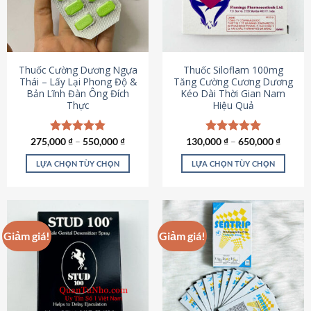
tùy
tùy
chọn
chọn
có
có
thể
thể
được
được
Thuốc Cường Dương Ngựa
Thuốc Siloflam 100mg
chọn
chọn
Thái – Lấy Lại Phong Độ &
Tăng Cường Cương Dương
Bản Lĩnh Đàn Ông Đích
Kéo Dài Thời Gian Nam
trên
trên
Thực
Hiệu Quả
trang
trang
sản
sản
phẩm
phẩm
275,000
Được xếp
₫
–
550,000
₫
130,000
Được xếp
₫
–
650,000
₫
hạng
4.87
hạng
5.00
5 sao
5 sao
LỰA CHỌN TÙY CHỌN
LỰA CHỌN TÙY CHỌN
Sản
Sản
phẩm
phẩm
này
này
có
có
Giảm giá!
Giảm giá!
nhiều
nhiều
biến
biến
thể.
thể.
Các
Các
tùy
tùy
chọn
chọn