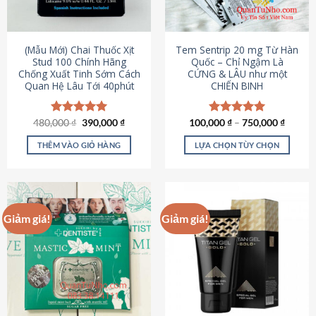
có
có
thể
thể
được
được
(Mẫu Mới) Chai Thuốc Xịt
Tem Sentrip 20 mg Từ Hàn
chọn
chọn
Stud 100 Chính Hãng
Quốc – Chỉ Ngậm Là
Chống Xuất Tinh Sớm Cách
CỨNG & LÂU như một
trên
trên
Quan Hệ Lâu Tới 40phút
CHIẾN BINH
trang
trang
sản
sản
phẩm
phẩm
Giá
Giá
480,000
Được xếp
₫
390,000
₫
100,000
Được xếp
₫
–
750,000
₫
gốc
hiện
hạng
5.00
hạng
5.00
là:
tại
5 sao
5 sao
THÊM VÀO GIỎ HÀNG
LỰA CHỌN TÙY CHỌN
480,000 ₫.
là:
390,000 ₫.
Sản
phẩm
này
có
Giảm giá!
Giảm giá!
nhiều
biến
thể.
Các
tùy
chọn
có