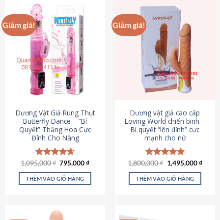
Giảm giá!
Giảm giá!
Dương Vật Giả Rung Thụt
Dương vật giả cao cấp
Butterfly Dance – “Bí
Loving World chiến binh –
Quyết” Thăng Hoa Cực
Bí quyết “lên đỉnh” cực
Đỉnh Cho Nàng
mạnh cho nữ
Giá
Giá
Giá
Giá
1,095,000
Được xếp
₫
795,000
₫
1,800,000
Được xếp
₫
1,495,000
₫
gốc
hiện
gốc
hiện
hạng
4.65
hạng
4.89
là:
tại
là:
tại
5 sao
5 sao
THÊM VÀO GIỎ HÀNG
THÊM VÀO GIỎ HÀNG
1,095,000 ₫.
là:
1,800,000 ₫.
là:
795,000 ₫.
1,495