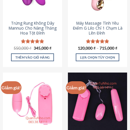
Trứng Rung Không Dây
Máy Massage Tình Yêu
Mannuo Cho Nàng Thăng
Điểm G Lilo Chỉ 1 Chạm Là
Hoa Tột Đỉnh
Lên Đỉnh
Giá
Giá
550,000
Được xếp
₫
345,000
₫
120,000
Được xếp
₫
–
715,000
₫
gốc
hiện
hạng
4.81
hạng
4.85
là:
tại
5 sao
5 sao
THÊM VÀO GIỎ HÀNG
LỰA CHỌN TÙY CHỌN
550,000 ₫.
là:
345,000 ₫.
Sản
phẩm
này
có
Giảm giá!
Giảm giá!
nhiều
biến
thể.
Các
tùy
chọn
có