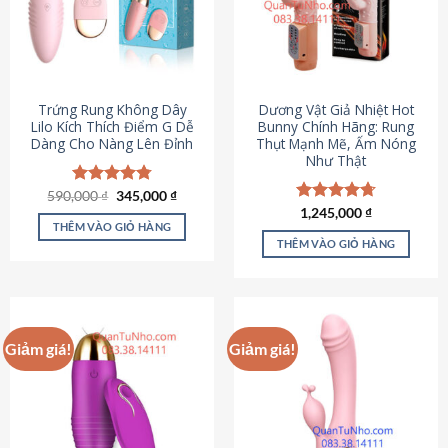
Trứng Rung Không Dây
Dương Vật Giả Nhiệt Hot
Lilo Kích Thích Điểm G Dễ
Bunny Chính Hãng: Rung
Dàng Cho Nàng Lên Đỉnh
Thụt Mạnh Mẽ, Ấm Nóng
Như Thật
Giá
Giá
590,000
Được xếp
₫
345,000
₫
gốc
hiện
hạng
4.79
Được xếp
1,245,000
₫
là:
tại
5 sao
THÊM VÀO GIỎ HÀNG
hạng
4.73
590,000 ₫.
là:
5 sao
THÊM VÀO GIỎ HÀNG
345,000 ₫.
Giảm giá!
Giảm giá!