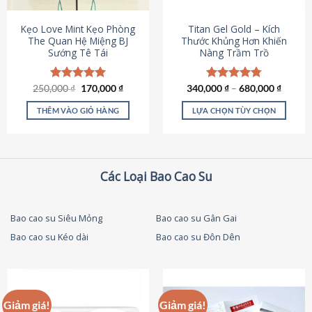
thể
được
Kẹo Love Mint Kẹo Phòng
Titan Gel Gold – Kích
chọn
The Quan Hệ Miệng BJ
Thước Khủng Hơn Khiến
Sướng Tê Tái
Nàng Trầm Trồ
trên
trang
sản
Giá
Giá
250,000
Được xếp
₫
170,000
₫
340,000
Được xếp
₫
–
680,000
₫
phẩm
gốc
hiện
hạng
5.00
hạng
4.79
là:
tại
5 sao
5 sao
THÊM VÀO GIỎ HÀNG
LỰA CHỌN TÙY CHỌN
250,000 ₫.
là:
170,000 ₫.
Sản
phẩm
này
có
Các Loại Bao Cao Su
nhiều
biến
thể.
Bao cao su Siêu Mỏng
Bao cao su Gân Gai
Các
Bao cao su Kéo dài
Bao cao su Đôn Dên
tùy
chọn
có
thể
được
Giảm giá!
Giảm giá!