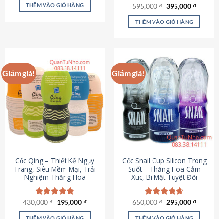
sản
là:
tại
THÊM VÀO GIỎ HÀNG
Giá
Giá
595,000
Được xếp
₫
395,000
₫
895,000 ₫.
là:
phẩm
gốc
hiện
hạng
4.64
695,000 ₫.
là:
tại
5 sao
THÊM VÀO GIỎ HÀNG
595,000 ₫.
là:
395,000
Giảm giá!
Giảm giá!
Cốc Qing – Thiết Kế Ngụy
Cốc Snail Cup Silicon Trong
Trang, Siêu Mềm Mại, Trải
Suốt – Thăng Hoa Cảm
Nghiệm Thăng Hoa
Xúc, Bí Mật Tuyệt Đối
Giá
Giá
Giá
Giá
430,000
Được xếp
₫
195,000
₫
650,000
Được xếp
₫
295,000
₫
gốc
hiện
gốc
hiện
hạng
4.78
hạng
4.69
là:
tại
là:
tại
5 sao
5 sao
THÊM VÀO GIỎ HÀNG
THÊM VÀO GIỎ HÀNG