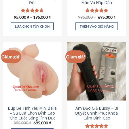
Đôi
Mãn Và Hấp Dẫn
Giá
Giá
95,000
Được xếp
₫
–
195,000
₫
995,000
Được xếp
₫
695,000
₫
gốc
hiện
hạng
4.70
hạng
4.80
là:
tại
5 sao
5 sao
LỰA CHỌN TÙY CHỌN
THÊM VÀO GIỎ HÀNG
995,000 ₫.
là:
695,000
Sản
phẩm
này
có
Giảm giá!
Giảm giá!
nhiều
biến
thể.
Các
tùy
chọn
có
thể
được
Búp Bê Tình Yêu Mini Baile
Âm Đạo Giả Bussy – Bí
chọn
– Sự Lựa Chọn Đỉnh Cao
Quyết Chinh Phục Khoái
Cho Cuộc Sống Tình Dục
Cảm Đỉnh Cao
trên
Giá
Giá
895,000
₫
695,000
₫
trang
gốc
hiện