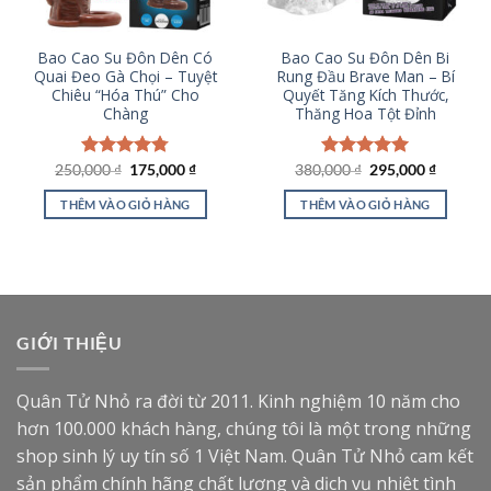
Bao Cao Su Đôn Dên Có
Bao Cao Su Đôn Dên Bi
Quai Đeo Gà Chọi – Tuyệt
Rung Đầu Brave Man – Bí
Chiêu “Hóa Thú” Cho
Quyết Tăng Kích Thước,
Chàng
Thăng Hoa Tột Đỉnh
Giá
Giá
Giá
Giá
250,000
Được xếp
₫
175,000
₫
380,000
Được xếp
₫
295,000
₫
gốc
hiện
gốc
hiện
hạng
4.77
hạng
5.00
là:
tại
là:
tại
5 sao
5 sao
THÊM VÀO GIỎ HÀNG
THÊM VÀO GIỎ HÀNG
250,000 ₫.
là:
380,000 ₫.
là:
175,000 ₫.
295,000
GIỚI THIỆU
Quân Tử Nhỏ ra đời từ 2011. Kinh nghiệm 10 năm cho
hơn 100.000 khách hàng, chúng tôi là một trong những
shop sinh lý uy tín số 1 Việt Nam. Quân Tử Nhỏ cam kết
sản phẩm chính hãng chất lượng và dịch vụ nhiệt tình