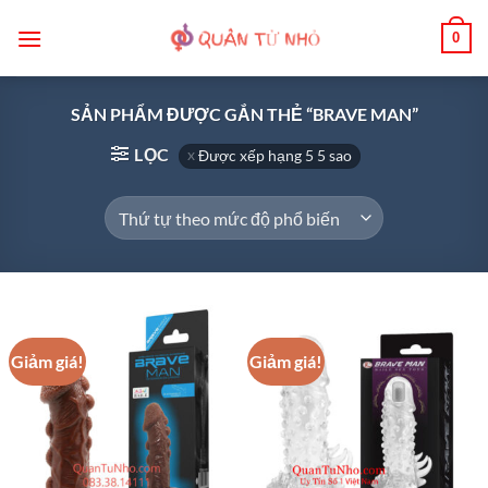
Bỏ
0
qua
nội
dung
SẢN PHẨM ĐƯỢC GẮN THẺ “BRAVE MAN”
LỌC
Được xếp hạng 5 5 sao
Giảm giá!
Giảm giá!