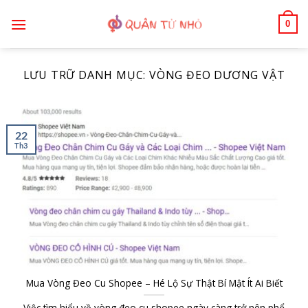
Bỏ
0
qua
nội
dung
LƯU TRỮ DANH MỤC:
VÒNG ĐEO DƯƠNG VẬT
22
Th3
Mua Vòng Đeo Cu Shopee – Hé Lộ Sự Thật Bí Mật Ít Ai Biết
Việc tìm hiểu về vòng đeo cu shopee ngày càng trở nên phổ