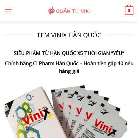
Bỏ
0
qua
nội
dung
TEM VINIX HÀN QUỐC
SIÊU PHẨM TỪ HÀN QUỐC X5 THỜI GIAN “YÊU”
Chính hãng CLPharm Hàn Quốc – Hoàn tiền gấp 10 nếu
hàng giả