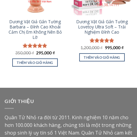
Dương Vật Giả Gắn Tường
Dương Vật Giả Gắn Tường
Barbara – Đỉnh Cao Khoái
Lovetoy Ultra Soft – Trải
Cảm Chị Em Không Nên Bỏ
Nghiệm Đỉnh Cao
Lỡ
Giá
Giá
1,200,000
Được xếp
₫
995,000
₫
gốc
hiện
Giá
Giá
hạng
4.82
350,000
Được xếp
₫
295,000
₫
là:
tại
gốc
hiện
5 sao
THÊM VÀO GIỎ HÀNG
hạng
4.79
1,200,000 ₫.
là:
là:
tại
5 sao
THÊM VÀO GIỎ HÀNG
995,000
350,000 ₫.
là:
295,000 ₫.
GIỚI THIỆU
Quân Tử Nhỏ ra đời từ 2011. Kinh nghiệm 10 năm cho
hơn 100.000 khách hàng, chúng tôi là một trong những
shop sinh lý uy tín số 1 Việt Nam. Quân Tử Nhỏ cam kết