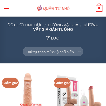
Bỏ
0
qua
nội
dung
ĐỒ CHƠI TÌNH DỤC
/
DƯƠNG VẬT GIẢ
/
DƯƠNG
VẬT GIẢ GẮN TƯỜNG
LỌC
Giảm giá!
Giảm giá!